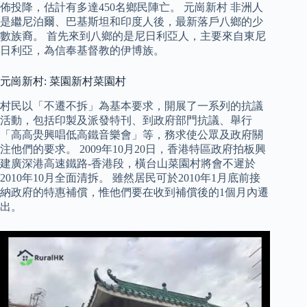
佈投降，估計有多達450名鄉民陣亡。 元崗新村 非洲人
是繼尼泊爾、巴基斯坦和印度人後，最新落戶八鄉的少
數族裔。 首先來到八鄉的是尼日利亞人，主要來自東尼
日利亞，為信奉基督教的伊博族。
元崗新村: 菜園新村菜園村
村民以「不遷不拆」為基本要求，開展了一系列的抗議
活動，包括印製及派發特刊、到政府部門抗議、舉行
「高高燢興唱低高鐵音樂會」等，務求使公眾及政府關
注他們的要求。 2009年10月20日，香港特區政府拍板興
建廣深港高速鐵路-香港段，橫台山菜園村將會不遲於
2010年10月全面清拆。 雖然居民可於2010年1月底前接
納政府的特惠補償，惟他們要在收到補償後的1個月內遷
出。