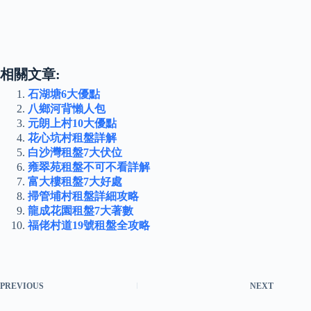
相關文章:
石湖塘6大優點
八鄉河背懶人包
元朗上村10大優點
花心坑村租盤詳解
白沙灣租盤7大伏位
雍翠苑租盤不可不看詳解
富大樓租盤7大好處
掃管埔村租盤詳細攻略
龍成花園租盤7大著數
福佬村道19號租盤全攻略
PREVIOUS
NEXT