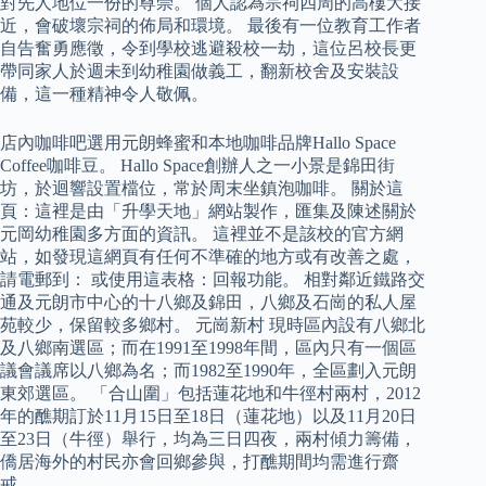
對先人地位一份的尊崇。 個人認為宗祠四周的高樓大接
近，會破壞宗祠的佈局和環境。 最後有一位教育工作者
自告奮勇應徵，令到學校逃避殺校一劫，這位呂校長更
帶同家人於週未到幼稚園做義工，翻新校舍及安裝設
備，這一種精神令人敬佩。
店內咖啡吧選用元朗蜂蜜和本地咖啡品牌Hallo Space
Coffee咖啡豆。 Hallo Space創辦人之一小景是錦田街
坊，於迴響設置檔位，常於周末坐鎮泡咖啡。 關於這
頁：這裡是由「升學天地」網站製作，匯集及陳述關於
元岡幼稚園多方面的資訊。 這裡並不是該校的官方網
站，如發現這網頁有任何不準確的地方或有改善之處，
請電郵到： 或使用這表格：回報功能。 相對鄰近鐵路交
通及元朗市中心的十八鄉及錦田，八鄉及石崗的私人屋
苑較少，保留較多鄉村。 元崗新村 現時區內設有八鄉北
及八鄉南選區；而在1991至1998年間，區內只有一個區
議會議席以八鄉為名；而1982至1990年，全區劃入元朗
東郊選區。 「合山圍」包括蓮花地和牛徑村兩村，2012
年的醮期訂於11月15日至18日（蓮花地）以及11月20日
至23日（牛徑）舉行，均為三日四夜，兩村傾力籌備，
僑居海外的村民亦會回鄉參與，打醮期間均需進行齋
戒。