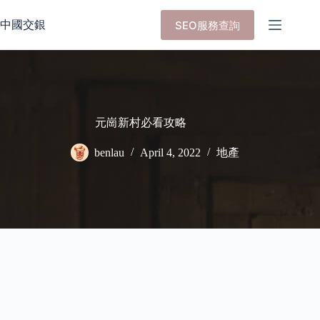
Skip
to
中國交銀
SEO服務查詢
content
元崗新村必看攻略
benlau
April 4, 2022
地產