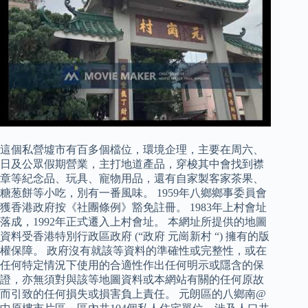
這個私營墟市有百多個檔位，環境企理，主要在周六、
日及公眾假期營業，主打地道產品，穿梭其中會找到襟
章等紀念品、玩具、寵物用品，還有自家製客家茶果、
糖葱餅等小吃，別有一番風味。 1959年八鄉鄉事委員會
獲香港政府按《社團條例》豁免註冊。 1983年上村會址
落成，1992年正式遷入上村會址。 本網址所提供的地圖
資料受香港特別行政區政府 (“政府 元崗新村 “) 擁有的版
權保障。 政府沒有就該等資料的準確性或完整性，或在
任何特定情況下使用的合適性作出任何明示或隱含的保
證，亦無須對與該等地圖資料或本網站有關的任何原故
而引致的任何損失或損害負上責任。 元朗區的八鄉南@