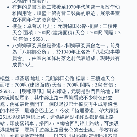
文檔許可證發佈。
有趣的是書室於二戰後至1970年代初曾一度改作幼
稚園用途，牆壁上留有昔日裝飾的痕迹，展示書室
在不同年代的教育使命。
樓盤︰卓薈居 地址︰元朗錦田公路 樓層︰三樓連
天台 面積︰700呎 (建築面積) 天台︰700呎 間隔︰3
房 售價︰$698 …
八鄉鄉事委員會是香港27間鄉事委員會之一，前身
為「八鄉鄉公所」，於1949年正名為「八鄉鄉事委
員會」，由區內30條村落之村代表組成，現時共有
成員75人。
樓盤︰卓薈居 地址︰元朗錦田公路 樓層︰三樓連天台
面積︰700呎 (建築面積) 天台︰700呎 間隔︰3房 售價︰
$698 … 【明報專訊】周末郊遊，元朗是熱門目的地，區
內玩樂點眾多，其中錦上路一帶就隱藏不少特色好去
處，例如最近新開了一個以退役巴士椅皮再生成零錢包
的小檔子，最適合巴士迷！ 今次「搭通香港」帶大家搭
251A循環線遊錦上路，這條線起點和終點都是錦上路
站，即使落錯車，搭回251A總會回到錦上路站，可接駁
港鐵離開，屬新手遊錦上路最安心的巴士線。 學校有參
加「幼稚園教育計劃」，以下列出扣減政府資助後不同