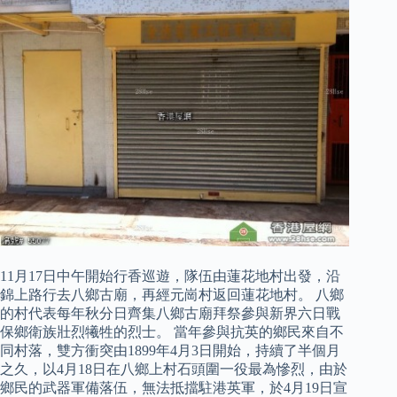
11月17日中午開始行香巡遊，隊伍由蓮花地村出發，沿
錦上路行去八鄉古廟，再經元崗村返回蓮花地村。 八鄉
的村代表每年秋分日齊集八鄉古廟拜祭參與新界六日戰
保鄉衛族壯烈犧牲的烈士。 當年參與抗英的鄉民來自不
同村落，雙方衝突由1899年4月3日開始，持續了半個月
之久，以4月18日在八鄉上村石頭圍一役最為慘烈，由於
鄉民的武器軍備落伍，無法抵擋駐港英軍，於4月19日宣