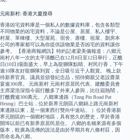
元崗新村: 香港大廈搜尋
香港凶宅資料庫是一個私人的數據資料庫，包含各類型
不同物業的凶宅資料，不論是公屋、居屋、私人樓宇、
村屋、單棟樓、大型屋苑、宿舍、唐樓、祖屋、劏房本
公司的專家都可以為你提供該物業是否凶宅的資料讓你
參考。 【香港商報網訊】特約記者梁美儀報道：八鄉元
崗村八年一次的太平清醮已在12月8日至12日舉行，正醮
日(10日)場面盛大，早上為龍獅隊點睛、村民行香，下午
逾10隊友好龍獅隊到賀，全日吸引近千人觀賞。 晚上款
待新界官員、議員並頒發紀念品，招待鄉親父老設齋菜
宴逾300席。 元崗新村 元崗村原居民代表、建醮委員會
主席梁浩深指今屆打醮多了外來人參與，比往屆熱鬧，
打醮費逾300萬元。 八鄉東邊路（Tung Pin Road Pat
Heung）巴士站，位於新界元朗區八鄉錦上路元崗新村
東邊路以東，是一個東西行雙向中途站。 ）位於香港新
界元朗區的一個鄉村地區，具有悠久的歷史，早於香港
開埠以前已有新界原居民居住。 八鄉的名稱來源有多個
版本，較廣為流傳的說法是由於早期共有八條村莊，因
而命名為八鄉。