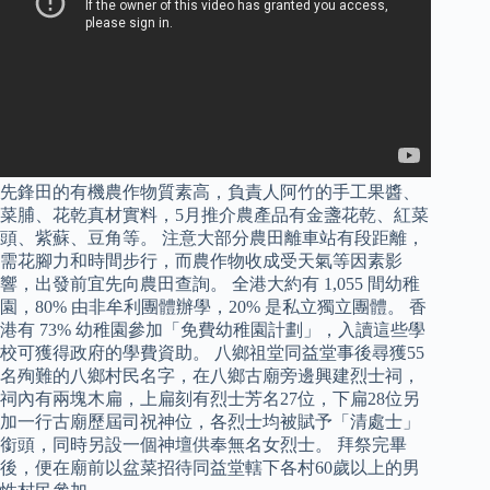
先鋒田的有機農作物質素高，負責人阿竹的手工果醬、
菜脯、花乾真材實料，5月推介農產品有金盞花乾、紅菜
頭、紫蘇、豆角等。 注意大部分農田離車站有段距離，
需花腳力和時間步行，而農作物收成受天氣等因素影
響，出發前宜先向農田查詢。 全港大約有 1,055 間幼稚
園，80% 由非牟利團體辦學，20% 是私立獨立團體。 香
港有 73% 幼稚園參加「免費幼稚園計劃」，入讀這些學
校可獲得政府的學費資助。 八鄉祖堂同益堂事後尋獲55
名殉難的八鄉村民名字，在八鄉古廟旁邊興建烈士祠，
祠內有兩塊木扁，上扁刻有烈士芳名27位，下扁28位另
加一行古廟歷屆司祝神位，各烈士均被賦予「清處士」
銜頭，同時另設一個神壇供奉無名女烈士。 拜祭完畢
後，便在廟前以盆菜招待同益堂轄下各村60歲以上的男