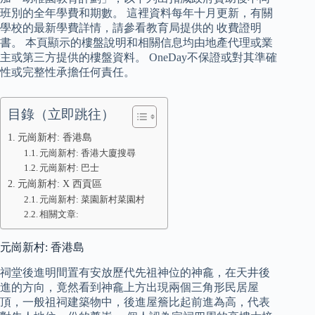
班別的全年學費和期數。 這裡資料每年十月更新，有關
學校的最新學費詳情，請參看教育局提供的 收費證明
書。 本頁顯示的樓盤說明和相關信息均由地產代理或業
主或第三方提供的樓盤資料。 OneDay不保證或對其準確
性或完整性承擔任何責任。
目錄（立即跳往）
元崗新村: 香港島
元崗新村: 香港大廈搜尋
元崗新村: 巴士
元崗新村: X 西貢區
元崗新村: 菜園新村菜園村
相關文章:
元崗新村: 香港島
祠堂後進明間置有安放歷代先祖神位的神龕，在天井後
進的方向，竟然看到神龕上方出現兩個三角形民居屋
頂，一般祖祠建築物中，後進屋簷比起前進為高，代表