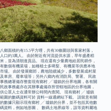
八鄉面積約有15.5平方哩，共有30條圍頭與客家村落，
人口約3萬人。 由於附近有河流提供水源，早年盛產稻
米，並為清朝進貢品。 現在還有少量農地給居民耕作，
有數個有機菜場，如種植士多啤梨、有機菜等供應本地
市場。 由於發展鄉郊，農地陸續減少，多數發展成村屋
及車房、廢車場等；另外八鄉內有消防局、警署。 民政
事務總署備存整套現有鄉村 ╱ 墟鎮的分界地圖，各有關
民政事務處亦在其辦事處備存所管轄地區的分界地圖，
供公眾人士在通常辦公時間內查閱。 現有鄉村 ╱ 墟鎮
範圍的數碼資料可於 資料一線通網站下載。 請留意有關
的數據只顯示現有鄉村 ╱ 墟鎮的分界，並不包括其他數
碼資料，例如地形圖 、 數碼土地界線等，該等資料屬地