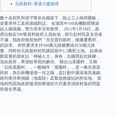
元崗新村: 香港大廈搜尋
數十名村民和巡守隊坐在鐵架下，阻止工人燒焊圍板，
並要求停工及與港鐵對話。 在場其中100名機動部隊築
起人牆戒備，雙方原本沒有衝突。 2011年1月18日，政
府出動近500警員和政府人員收地，卻引起村民及支持者
不滿，指政府無視他們「先安置到新村，後搬遷舊村」
的訴求。 村民要求支付500萬元路權費或付30萬元路
費，同時供元崗新村村民購回當中1.2萬呎土地。 結果由
劉皇發的朋友以「神秘人士」身份，出錢買起此路權，
送給政府，希望紛爭因此解決。 橫台山菜園村，又稱
「石崗菜園村」，一般稱作「菜園村」，是一條非原居
民村，與石崗機場僅一河之隔，是計劃中廣深港高速鐵
路列車停車側綫（地面段）及緊急救援站的所在地。 當
地村民因為政府循清拆寮屋的方式要求清拆村落的問題
而發生爭議。