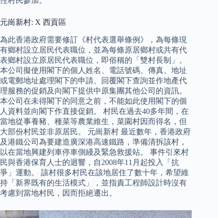
性村民參加。
元崗新村: X 西貢區
為此香港政府需要修訂《村代表選舉條例》，為每條現
有鄉村設立居民代表職位，並為每條原居鄉村或共有代
表鄉村設立原居民代表職位，即俗稱的「雙村長制」。
本公司擬使用閣下的個人姓名、電話號碼、傳真、地址
或電郵地址處理閣下的申請、回覆閣下查詢並作地產代
理服務的促銷及向閣下提供中原集團其他公司的資訊。
本公司在未得閣下的同意之前，不能如此使用閣下的個
人資料並向閣下作直接促銷。 村民在過去40多年間，在
當地從事養豬、種菜等農業維生，菜園村因而得名，但
大部份村民並非原居民。 元崗新村 最近數年，香港政府
及港鐵公司為要建造廣深港高速鐵路，準備清拆該村，
以在當地興建列車停車側綫及緊急救援站。 事件引來村
民與香港保育人士的迴響，自2008年11月起投入「抗
爭」運動。 該村很多村民在該地居住了數十年，希望維
持「新界既有的生活模式」，並指責工程師設計時沒有
考慮到當地村民，因而拒絕遷出。