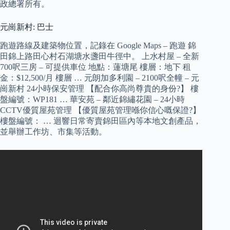
政總署所有。
元崗新村: 巴士
跑遊路線及建築物位置，記錄在 Google Maps – 跑遊 錦
田錦上路田心村石湖塘水盞田牛徑中。 上水村屋 – 全新
700呎三房 – 可提供車位 地點：蓮塘尾 樓層：地下 租
金：$12,500/月 樓層 … 元朗加多利園 – 2100呎全幢 – 元
崗新村 24小時保安管理 【配合你高尚尊貴的身份?】 樓
盤編號：WP181 … 華安苑 – 鄰近錦繡花園 – 24小時
CCTV優質屋苑管理 【優質屋苑管理喺你信心嘅保證?】
樓盤編號： … 迴響日常寄賣錦田區內等本地文創產品，
並舉辦工作坊、市集等活動。