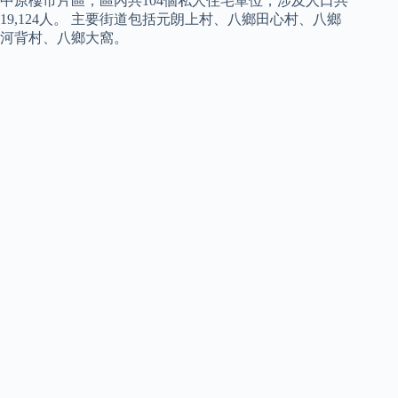
中原樓市片區，區內共104個私人住宅單位，涉及人口共
19,124人。 主要街道包括元朗上村、八鄉田心村、八鄉
河背村、八鄉大窩。