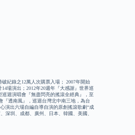
紀錄之12萬人次購票入場； 2007年開始
4場演出；2012年20週年『大感謝』世界巡
展開其大型巡迴演唱會『無盡閃亮的搖滾全經典』，至
迴演唱會『透南風』，巡迴台灣北中南三地，為台
音樂中心演出六場自編自導自演的原創搖滾歌劇“成
京、深圳、成都、廣州、日本、韓國、美國、