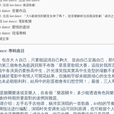
 last dance: 伍佰 last dance
伍佰 last dance: 搖滾歌劇
t dance: 音樂作品
伍佰 last dance: 「大A最後找到樂芙女神了嗎？」從音樂解析伍佰搖滾歌劇「成功
 last dance: 電影配樂
st dance: 愛情的盡頭
t dance: 現場專輯
關文章:
dance: 專輯曲目
，包含大 A 自己，只要能認清自己夠大、並由自己定義自己，那
的第三個角色為藍調貝斯手布魯「星星星歌唱大賽」這段於我而
戲中各演員仍要扮高中生，許光漢笑指其實高中生造型的場數不多
佳嬿於電影中有情人可開花結果，但施柏宇卻未能跟傾心的女生
也未必順順利利，結局中的彩蛋都會有幻想空間！」最後，三人
是聽團樂迷或音樂人，在各個「樂器關卡」多少能透過角色與樂
創作時期所要面對的迷惘與難題。
谱介绍：左手右手吉他谱，杨沛宜演唱的一首歌曲，4/4拍的节
调指法进行编配，演唱时夹变调夹3品可回到原调，也可根据个