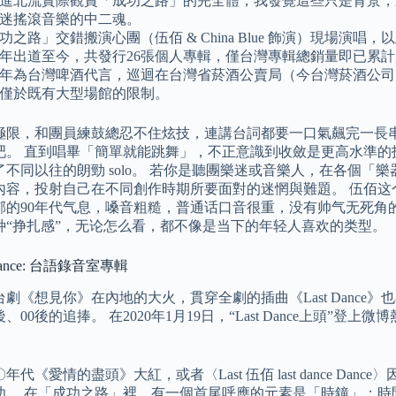
進北流實際觀賞「成功之路」的完全體，我發覺這些只是背景，
迷搖滾音樂的中二魂。
功之路」交錯搬演心團（伍佰 & China Blue 飾演）現場演
90年出道至今，共發行26張個人專輯，僅台灣專輯總銷量即已累
98年為台灣啤酒代言，巡迴在台灣省菸酒公賣局（今台灣菸酒公
僅於既有大型場館的限制。
極限，和團員練鼓總忍不住炫技，連講台詞都要一口氣飆完一長
吧。 直到唱畢「簡單就能跳舞」，不正意識到收斂是更高水準的
了不同以往的朗勁 solo。 若你是聽團樂迷或音樂人，在各個
內容，投射自己在不同創作時期所要面對的迷惘與難題。 伍佰这
郁的90年代气息，嗓音粗糙，普通话口音很重，没有帅气无死角
种“挣扎感”，无论怎么看，都不像是当下的年轻人喜欢的类型。
 dance: 台語錄音室專輯
9台劇《想見你》在內地的大火，貫穿全劇的插曲《Last Danc
後、00後的追捧。 在2020年1月19日，“Last Dance上頭
年代《愛情的盡頭》大紅，或者〈Last 伍佰 last dance D
功。 在「成功之路」裡，有一個首尾呼應的元素是「時鐘」；時