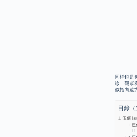
同样也是
線，觀眾
似指向遠
目錄（
伍佰 las
伍佰