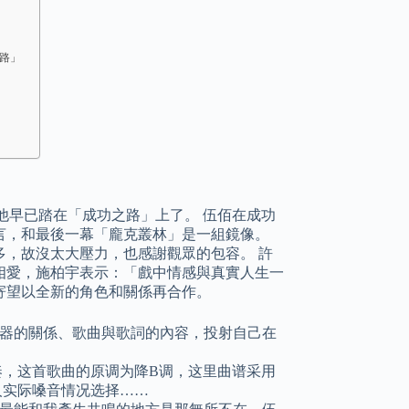
之路」
他早已踏在「成功之路」上了。 伍佰在成功
言，和最後一幕「龐克叢林」是一組鏡像。
，故沒太大壓力，也感謝觀眾的包容。 許
相愛，施柏宇表示：「戲中情感與真實人生一
寄望以全新的角色和關係再合作。
器的關係、歌曲與歌詞的內容，投射自己在
奏，这首歌曲的原调为降B调，这里曲谱采用
人实际嗓音情况选择……