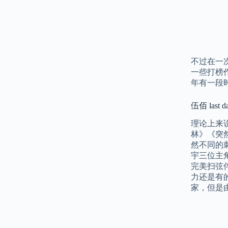
不过在一
一些打榜作
年有一段时
伍佰 last da
理论上来说
林》《突
然不同的
宇三位主角
完美扫弦
力还是有
家，但是