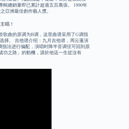
專輯總銷量即已累計超過五百萬張。 1990年
合頒之亞洲最佳創作藝人獎。
变主唱！
首歌曲的原调为B调，这里曲谱采用了G调指
选择。 吉他谱介绍：九月吉他谱，周云蓬演
G调指法进行编配，演唱时降半音调弦可回到原
成功之路」的動機，源於他這一生從沒有