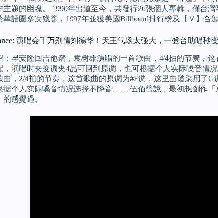
主題的幽魂。 1990年出道至今，共發行26張個人專輯，僅台灣
華語圈多次獲獎，1997年並獲美國Billboard排行榜及【Ｖ】
st dance: 演唱会千万别情刘德华！天王气场太强大，一登台助唱秒
绍：早安隆回吉他谱，袁树雄演唱的一首歌曲，4/4拍的节奏，这
配，演唱时夹变调夹4品可回到原调，也可根据个人实际嗓音情况
歌曲，2/4拍的节奏，这首歌曲的原调为#F调，这里曲谱采用了
根据个人实际嗓音情况选择不降音…… 伍佰曾說，最初想創作「
」的感覺過。