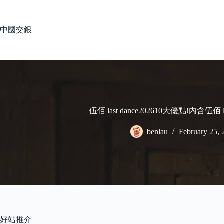
Skip
to
content
中國交銀
伍佰 last dance202610大優點!內含伍佰 
benlau
February 25, 
好站推介