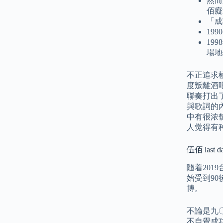
然而
佰癡
「成
19
19
場地
不正追求
度叛離酒
聯奏打出
與歌詞的
中有很浓
人觉得有
伍佰 last
隨着201
始受到90
博。
不論是九〇
不自覺成