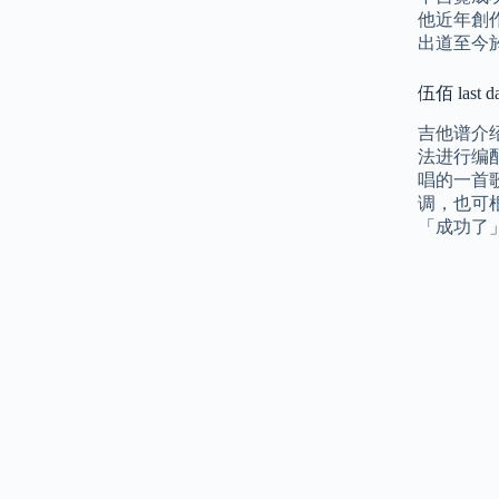
他近年創作
出道至今於
伍佰 la
吉他谱介
法进行编
唱的一首
调，也可
「成功了