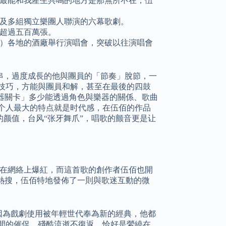
最能和我產生共鳴的地方是那無所不在，伍
唱，以及多組獨立樂團人聯演的六幕歌劇。
計超過五百萬張。
司）各地的酒廠舉行演唱會，突破以往演唱會
串，過度成長的他與團員的「節奏」脫節，一
技巧，方能與團員和解，甚至在最後的四鼓
「樂器關卡」多少能透過角色與樂器的關係、歌曲
个人最大的特点就是时代感，在伍佰的作品
的颜值，台风“张牙舞爪”，唱歌的颤音更是让
e》也在網絡上爆紅，而這首歌的創作者伍佰也開
”登上微博熱搜，伍佰特地發佈了一則與歌迷互動的微
ance〉因為戲劇使用被年輕世代奉為新的經典，他都
間的催促、殘酷流逝不復返，恰好是縈繞在