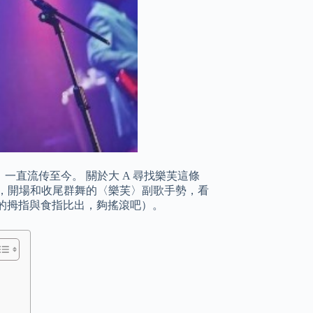
直流传至今。 關於大 A 尋找樂芙這條
，開場和收尾群舞的〈樂芙〉副歌手勢️，看
要的拇指與食指比出，夠搖滾吧）。