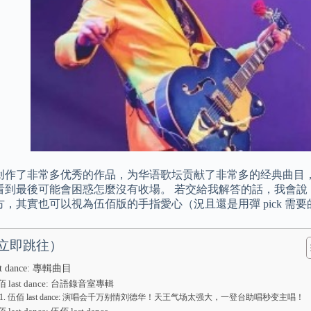
创作了非常多优秀的作品，为华语歌坛贡献了非常多的经典曲目，一
看到最後可能會困惑怎麼沒有收場。 若交給我解答的話，我會說
方，其實也可以視為伍佰版的手指愛心（況且還是用彈 pick 需
立即跳往）
t dance: 專輯曲目
 last dance: 台語錄音室專輯
伍佰 last dance: 演唱会千万别情刘德华！天王气场太强大，一登台助唱秒变主唱！