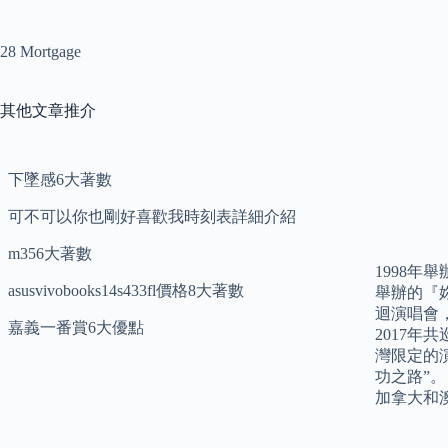
28 Mortgage
其他文章推介
下墜感6大著數
可不可以你也剛好喜歡我時刻表詳細介紹
m356大著數
1998年
asusvivobooks14s433fl價格8大著數
舉辦的『妳
迴演唱會，
嘉義一番賞6大優點
2017年
灣限定的演
功之路”
加拿大和