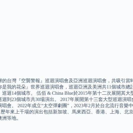
舉辦的台灣『空襲警報』巡迴演唱會及亞洲巡迴演唱會，共吸引當時破
是我的花朵』世界巡迴演唱會，巡迴亞洲及美洲共11個城市總計1
巡迴14個城市。 伍佰 & China Blue於2015年第十二次
共巡迴到23個城市共30場演出。 2017年展開第十三套大型巡
唱會。 2022年成立“太空彈劇團”，2023年2月於台北流行
。 歷年來上千場的演出包括新加坡、馬來西亞、香港、上海、北
澳洲等地。