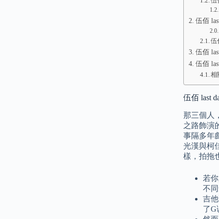
伍佰
伍佰 las
伍佰
伍佰 la
伍佰 las
相
伍佰 last 
那三個人
之路飾演
事隔多年
光漢與柯
樣，拍拖
若你
不同
吉他
了G