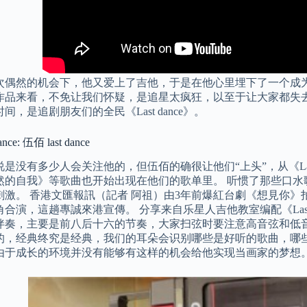
次偶然的机会下，他又爱上了吉他，于是在他心里埋下了一个成为
品来看，不免让我们怀疑，是追星太疯狂，以至于让大家都失去了最基本的欣
间，是追剧朋友们的全民《Last dance》。
nce: 伍佰 last dance
是没有多少人会关注他的，但伍佰的确很让他们“上头”，从《Las
然的自我》等歌曲也开始出现在他们的歌单里。 听惯了那些口水
刺激。 香港文匯報訊（記者 阿祖）由3年前爆紅台劇《想見你
合演，這趟專誠來港宣傳。 分享来自乐星人吉他教室编配《Last
伴奏，主要是前八后十六的节奏，大家扫弦时要注意高音弦和低音
的，经典终究是经典，我们的耳朵会识别哪些是好听的歌曲，哪些
由于成长的环境并没有能够有这样的机会给他实现当画家的梦想