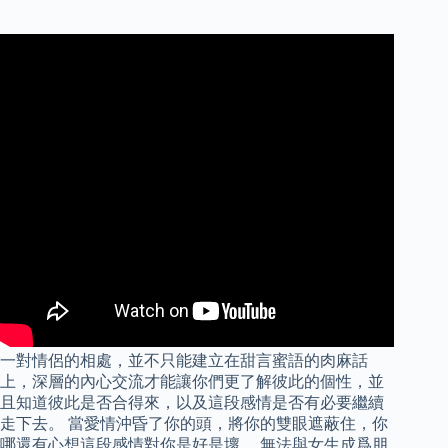
一對情侶的相處，並不只能建立在甜言蜜語的肉麻話
上，深層的內心交流才能讓你們更了解彼此的個性，並
且知道彼此是否合得來，以及這段感情是否有必要繼續
走下去。 當愛情沖昏了你的頭，將你的雙眼遮蔽住，你
哪還有心想這段感情對你是好是壞。 無法與女生成爲朋