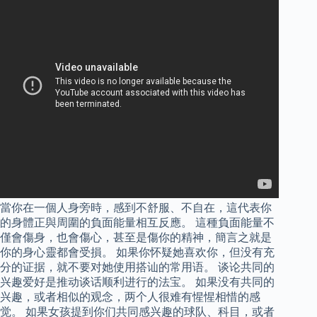
當你在一個人身旁時，感到不舒服、不自在，這代表你
的身體正與周圍的負面能量相互反應。 這種負面能量不
僅會傷身，也會傷心，甚至是傷你的精神，簡言之就是
你的身心靈都會受損。 如果你怀疑她喜欢你，但没有充
分的证据，就不要对她使用搭讪的常用语。 谈论共同的
兴趣爱好是推动谈话顺利进行的法宝。 如果没有共同的
兴趣，或者相似的观念，两个人很难有惺惺相惜的感
觉。 如果女孩提到你们共同感兴趣的球队、科目，或者