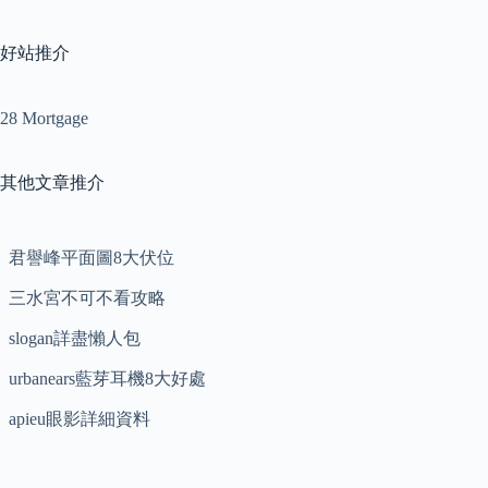
好站推介
28 Mortgage
其他文章推介
君譽峰平面圖8大伏位
三水宮不可不看攻略
slogan詳盡懶人包
urbanears藍芽耳機8大好處
apieu眼影詳細資料