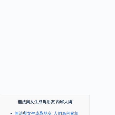
無法與女生成爲朋友 內容大綱
無法與女生成爲朋友: 人們為何會相