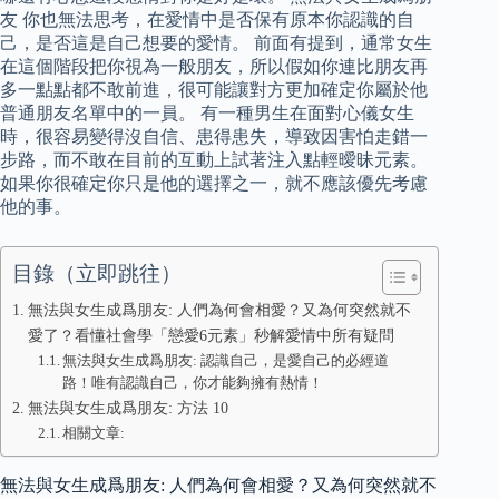
友 你也無法思考，在愛情中是否保有原本你認識的自
己，是否這是自己想要的愛情。 前面有提到，通常女生
在這個階段把你視為一般朋友，所以假如你連比朋友再
多一點點都不敢前進，很可能讓對方更加確定你屬於他
普通朋友名單中的一員。 有一種男生在面對心儀女生
時，很容易變得沒自信、患得患失，導致因害怕走錯一
步路，而不敢在目前的互動上試著注入點輕曖昧元素。
如果你很確定你只是他的選擇之一，就不應該優先考慮
他的事。
目錄（立即跳往）
無法與女生成爲朋友: 人們為何會相愛？又為何突然就不
愛了？看懂社會學「戀愛6元素」秒解愛情中所有疑問
無法與女生成爲朋友: 認識自己，是愛自己的必經道
路！唯有認識自己，你才能夠擁有熱情！
無法與女生成爲朋友: 方法 10
相關文章:
無法與女生成爲朋友: 人們為何會相愛？又為何突然就不