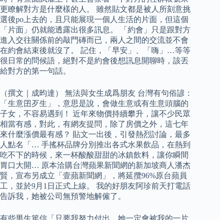
更瞭解對方是什麼樣的人。 雖然貼文都是被人所刻意挑
選後po上去的，且只能展現一個人生活的片面，但這個
「片面」仍就能透露出很多訊息。 「約會」只是跟對方
進入交往關係前的敲門磚而已，兩人之間的交流並不會
在約會結束後就沒了。 記住，「早安」、「嗨」…等等
很日常的問候語，絕對不是約會後想訊息開聊時，該丟
給對方的第一句話。
（撰文｜成昀達） 無法與女生成爲朋友 台灣有句俗諺：
「生意囝歹生」，意思是說，會做生意或有生意頭腦的
子女，不容易遇到！ 近年來物價持續攀升，讓不少民眾
相當有感，對此，有網友提問，除了房價之外，這七年
來什麼漲價最有感？ 貼文一出後，引發熱烈討論，最多
人點名「… 手搖杯品牌分別推出各式水果飲品，在熱到
吃不下的時候，來一杯酸酸甜甜的冰鎮飲料，讓你瞬間
胃口大開… 原本洽購台灣蘋果新聞網的新加坡商人潘杰
賢，宣布另成立「壹蘋新聞網」，將延攬96%原台蘋員
工，並於9月1日正式上線。 我的好朋友阿珍前天打電話
告訴我，她被公司無預警地解僱了。
有些男生篤信「只要我努力付出，她一定會被我的一片