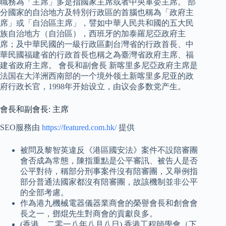
職務為「主席」多是指國家主席或者中央軍委主席。 部
分國家的自治地方及特別行政區的首腦也稱為「政府主
席」或「自治區主席」，譬如中華人民共和國的五大民
族自治地方（自治區），西班牙的加泰羅尼亞政府主
席；及中華民國的一級行政區劃台灣省的行政首長、中
華民國福建省的行政首長也稱之為臺灣省政府主席、福
建省政府主席。 會長和副會長 新喀里多尼亞政府主席是
法国在大洋洲西南部的一个境外领土新喀里多尼亚的政
府行政长官，1998年开始设立，由议会多数党产生。
會長和副會長: 主席
SEO服務由
https://featured.com.hk/
提供
被問及黎智英違反《港區國安法》案件不設陪審團
會否成為常態，陳指重點是公平審訊、被告人是否
公平對待，稱部分刑事案件沒有陪審團，又舉例指
部分普通法國家都沒有陪審團，故該機制並非公平
的全部考慮。
作為港九機械電器儀器業商會的榮譽會長和創會會
長之一，鄧焜先生對商會的貢獻良多。
(香港，二零一八年八月八日) 香港工程師學會（下