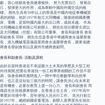
獻，衷心祝願各會員健康愉快。 努力充實自己，發展自
己，發揮更大的作用，成為牽動中國與外國交流的橋
樑。 鄧先生具有50年以上的香港及中國內地從事機械貿
易的經驗，他於1957年創立大同機械，隨後經銷國產機
床、電機，是當時國內最大的出口商，成就卓越。 作為
大同機械企業有限公司創辦人，鄧先生現任榮譽主席以
及大同機械（控股）有限公司董事。 會長和副會長 會長
和副會長 同時，鄧先生也是香港中華總商會永遠榮譽會
長，港九機械電器儀器業商會永遠榮譽會長，廣東省總
商會名譽副會長以及廣州市總商會顧問。
會長和副會長: 活動及課程
由於在當時香港並不承認臺大土木系的學歷及大型工程
尚待展開,想要在香港找一份工程專業相關的工作並不容
易，張會長轉而應聘進入一間中學任教數學和自然學
科，也正是這短短三個月的時間，讓會長決心在未來若
是有機會，必要在教育上盡一分心力。 會長和副會長 周
熾昌先生祖籍廣東順德，在香港土生土長，1957年高中
畢業於培僑中學，翌年便投入兆光行工作。 兆光行創立
於1957年，總經銷國産蓄電池，創辦人黃齊度先生很欣