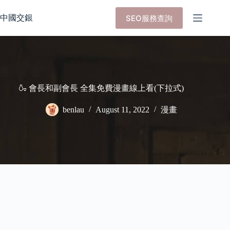
Skip
to
中國交銀
SEO服務查詢
content
🍶 會長和副會長 全集免費漫畫線上看(下拉式)
benlau
August 11, 2022
漫畫