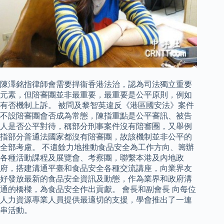
陳澤銘指律師會需要捍衞香港法治，認為司法獨立重要
元素，但陪審團並非最重要，最重要是公平原則，例如
有否機制上訴。 被問及黎智英違反《港區國安法》案件
不設陪審團會否成為常態，陳指重點是公平審訊、被告
人是否公平對待，稱部分刑事案件沒有陪審團，又舉例
指部分普通法國家都沒有陪審團，故該機制並非公平的
全部考慮。 不遺餘力地推動食品安全為工作方向、籌辦
各種活動課程及展覽會、考察團，聯繫本港及內地政
府，搭建溝通平臺和食品安全各種交流講座，向業界友
好發放最新的食品安全資訊及動態，作為業界和政府溝
通的橋樑，為食品安全作出貢獻。 會長和副會長 向每位
人力資源專業人員提供最適切的支援，學會推出了一連
串活動。