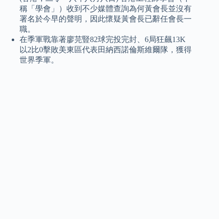
稱「學會」）收到不少媒體查詢為何黃會長並沒有
署名於今早的聲明，因此懷疑黃會長已辭任會長一
職。
在季軍戰靠著廖芫豎82球完投完封、6局狂飆13K
以2比0擊敗美東區代表田納西諾倫斯維爾隊，獲得
世界季軍。