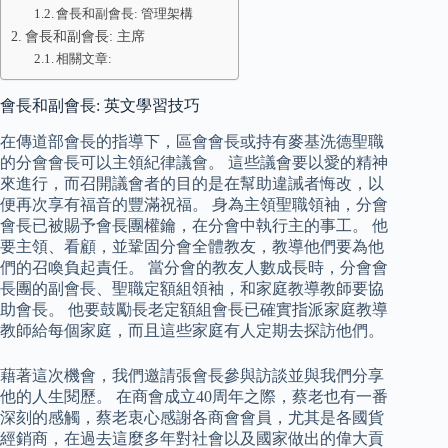
會長和副會長: 管理架構
會長和副會長: 主席
相關文章:
會長和副會長: 英文學習技巧
在傳道部會長的指導下，區會會長或持有麥基洗德聖職
的分會會長可以主領紀律議會。 這些議會要以愛的精神
來進行，而召開議會者的目的是在幫助違誡者悔改，以
便再次享有福音的豐滿祝福。 身為主領聖職領袖，分會
會長已被賜予會長團權鑰，在分會中執行主的事工。 他
要主領、看顧，並鞏固分會全體教友，教導他們要為他
們的召喚負起責任。 當分會的教友人數成長時，分會會
長團的副會長、聖職定額組領袖，和家庭教導教師要協
助會長。 他要鼓勵長老定額組會長已確實指派家庭教導
教師給每個家庭，而且這些家庭有人定期去探訪他們。
藉著這次機會，我們邀請張會長參與訪談並與我們分享
他的人生閱歷。 在商會成立40周年之際，蔡老也有一番
深刻的感觸，蔡老衷心感謝各商會會員，尤其是各國貨
經銷商，在過去這麼多年對社會以及國家做出的偉大貢