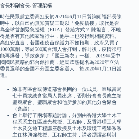
會長和副會長: 管理架構
時任民眾黨立委高虹安於2021年6月11日質詢衛福部長陳
時中，以自己的無知質疑三期以「免疫橋接」取代是否
為全球首創緊急授權（EUA）發給方式？ 陳坦言，不曉
得是否有其他國家進行中，他手上也沒得到相關資料。
高虹安直言，若國產疫苗保護力不如預期，政府又買了
1000萬劑，等於500萬台灣人會打到，解封後，疫情很可
能再爆發，導致像穿了「國王新衣」一樣。 2019年受中
國國民黨籍的郭台銘推薦，經民眾黨提名為2020年立法
委員選舉的全國不分區立委參選人，於2020年1月11日當
選。
除非有區會或傳道部會長團的一位成員、區域當局
七十員或總會當局人員出席，否則分會會長應主領
聖餐聚會、聖職聚會和他所參加的其他分會聚會
（會議）。
會上舉行了兩場專題討論，分別由香港大學土木工
程系系主任區達光教授、工程師，及香港理工大學
土木及交通工程講座教授及土木及環境工程學系系
主任林興強教授、工程師主持，講者踴躍參與討