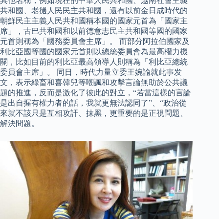
其他名稱，例如現在的中華人民共和國、越南社會主義
共和國、老撾人民民主共和國，還有以前金日成時代的
朝鮮民主主義人民共和國稱本國的國家元首為「國家主
席」，古巴共和國和以前德意志民主共和國等國的國家
元首則稱為「國務委員會主席」。 而部分阿拉伯國家及
利比亞國等國的國家元首則以總統委員會為最高權力機
關，比如目前的利比亞最高領導人則稱為「利比亞總統
委員會主席」。 同日，時代力量立委王婉諭就此事发
文，表示綠畜和喜韓兒等嘲諷和攻擊言論無助於公共議
題的推進，反而是激化了彼此的對立，“若當這樣的言論
是出自握有權力者的話，我就更無法認同了”、“政治從
來就不該只是互相攻訐、抹黑，更重要的是正視問題、
解決問題。