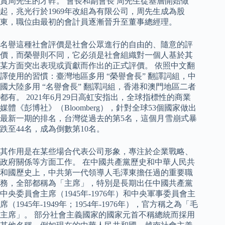
賞周先生的才幹。 會長和副會長 周先生從基層開始做
起，兆光行於1969年改組為有限公司，周先生成為股
東，職位由最初的會計員逐漸晉升至董事總經理。
名譽這種社會評價是社會公眾進行的自由的、隨意的評
價，而榮譽則不同，它必須是社會組織對一個人基於其
某方面突出表現或貢獻而作出的正式評價。 依照中文翻
譯使用的習慣：臺灣地區多用 “榮譽會長” 翻譯詞組，中
國大陸多用 “名譽會長” 翻譯詞組，香港和澳門地區二者
都有。 2021年6月29日高虹安指出，全球指標性的商業
媒體《彭博社》（Bloomberg），針對全球53個國家做出
最新一期的排名，台灣從過去的第5名，這個月雪崩式暴
跌至44名，成為倒數第10名。
其作用是在某些場合代表公司形象，專注於企業戰略、
政府關係等方面工作。 在中國共產黨歷史和中華人民共
和國歷史上，中共第一代領導人毛澤東擔任過的重要職
務，全部都稱為「主席」，特別是長期出任中國共產黨
中央委員會主席（1945年-1976年）和中央軍事委員會主
席（1945年-1949年；1954年-1976年），官方稱之為「毛
主席」。 部分社會主義國家的國家元首不稱總統而採用