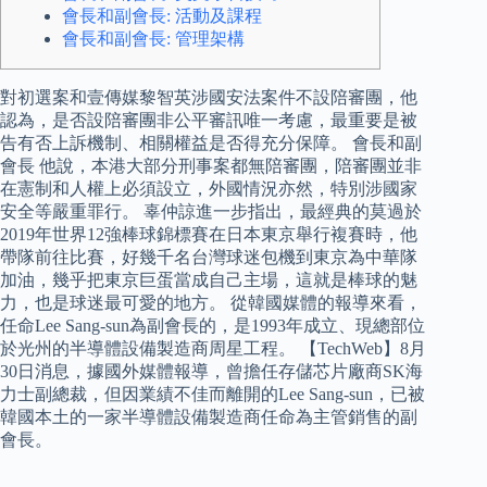
會長和副會長: 活動及課程
會長和副會長: 管理架構
對初選案和壹傳媒黎智英涉國安法案件不設陪審團，他
認為，是否設陪審團非公平審訊唯一考慮，最重要是被
告有否上訴機制、相關權益是否得充分保障。 會長和副
會長 他說，本港大部分刑事案都無陪審團，陪審團並非
在憲制和人權上必須設立，外國情況亦然，特別涉國家
安全等嚴重罪行。 辜仲諒進一步指出，最經典的莫過於
2019年世界12強棒球錦標賽在日本東京舉行複賽時，他
帶隊前往比賽，好幾千名台灣球迷包機到東京為中華隊
加油，幾乎把東京巨蛋當成自己主場，這就是棒球的魅
力，也是球迷最可愛的地方。 從韓國媒體的報導來看，
任命Lee Sang-sun為副會長的，是1993年成立、現總部位
於光州的半導體設備製造商周星工程。 【TechWeb】8月
30日消息，據國外媒體報導，曾擔任存儲芯片廠商SK海
力士副總裁，但因業績不佳而離開的Lee Sang-sun，已被
韓國本土的一家半導體設備製造商任命為主管銷售的副
會長。