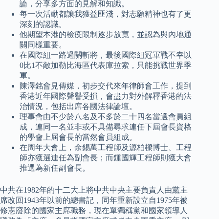
論，分享多方面的見解和知識。
每一次活動都讓我獲益匪淺，對志願精神也有了更
深刻的認識。
他期望本港的檢疫限制逐步放寬，並認為與內地通
關同樣重要。
在國際組一路過關斬將，最後國際組冠軍戰不幸以
0比1不敵加勒比海區代表庫拉索，只能挑戰世界季
軍。
陳澤銘會見傳媒，初步交代來年律師會工作，提到
香港近年國際聲譽受損，會盡力對外解釋香港的法
治情況，包括出席各國法律論壇。
理事會由不少於八名及不多於二十四名當選會員組
成，連同一名並非或不具備尋求連任下屆會長資格
的學會上屆會長的當然會員組成。
在周年大會上，余錫萬工程師及源柏樑博士、工程
師亦獲選連任為副會長；而鍾國輝工程師則獲大會
推選為新任副會長。
中共在1982年的十二大上將中共中央主要負責人由黨主
席改回1943年以前的總書記，同年重新設立自1975年被
修憲廢除的國家主席職務，現在單獨稱黨和國家領導人