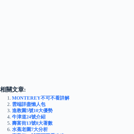
相關文章:
MONTEREY不可不看詳解
雲端詳盡懶人包
進教圍5號10大優勢
牛津道24號介紹
壽富街13號8大著數
水蕉老圍7大分析