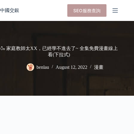
Skip
to
中國交銀
SEO服務查詢
content
🍶 家庭教師太XX，已經學不進去了~ 全集免費漫畫線上
看(下拉式)
benlau
August 12, 2022
漫畫