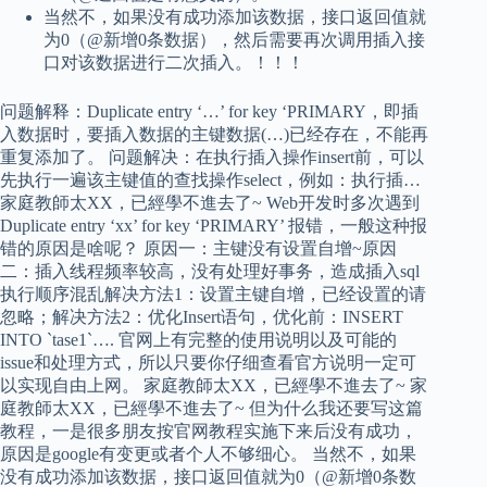
当然不，如果没有成功添加该数据，接口返回值就
为0（@新增0条数据），然后需要再次调用插入接
口对该数据进行二次插入。！！！
问题解释：Duplicate entry ‘…’ for key ‘PRIMARY，即插
入数据时，要插入数据的主键数据(…)已经存在，不能再
重复添加了。 问题解决：在执行插入操作insert前，可以
先执行一遍该主键值的查找操作select，例如：执行插…
家庭教師太XX，已經學不進去了~ Web开发时多次遇到
Duplicate entry ‘xx’ for key ‘PRIMARY’ 报错，一般这种报
错的原因是啥呢？ 原因一：主键没有设置自增~原因
二：插入线程频率较高，没有处理好事务，造成插入sql
执行顺序混乱解决方法1：设置主键自增，已经设置的请
忽略；解决方法2：优化Insert语句，优化前：INSERT
INTO `tase1`…. 官网上有完整的使用说明以及可能的
issue和处理方式，所以只要你仔细查看官方说明一定可
以实现自由上网。 家庭教師太XX，已經學不進去了~ 家
庭教師太XX，已經學不進去了~ 但为什么我还要写这篇
教程，一是很多朋友按官网教程实施下来后没有成功，
原因是google有变更或者个人不够细心。 当然不，如果
没有成功添加该数据，接口返回值就为0（@新增0条数