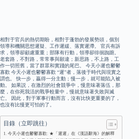
相對于官兵的熱切期盼，相對于蓬勃的發展勢頭，個別
領導和機關思想遲疑、工作遲緩、落實遲滯。 官兵有訴
求，領導卻顧慮重重；部隊有行動，領導卻徘徊踟躕。
老套路，不對路，常常事與願違；新思路，不上路，工
作一切照舊，當了群眾和實踐的尾巴。 今天小遲也鬱鬱
寡歡 今天小遲也鬱鬱寡歡 “遲”者，落後于時代與現實之
謂也。 快一步，贏得一分主動；慢一步，就可能陷入被
動。 如果説，在激烈的社會競爭中，慢意味著落伍，那
麼，在你死我活的戰爭較量中，慢就意味著失敗與滅
亡。 因此，對于軍事行動而言，沒有比快更重要的了，
也沒有比慢更可怕的了。
目錄（立即跳往）
今天小遲也鬱鬱寡歡: ★「遲遲」在《漢語辭海》的解釋