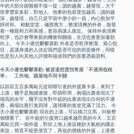
中的大部分困難都不值一提；讀的越廣，越發現，大千
世界豐富多彩，對他人、他事的包容度也越高；讀的越
深，越發現，自己只是宇宙中渺小的一員，內心愈加平
靜祥和。 相貌堂堂，儀態萬方，整潔清爽的外表，散發
着一種親和力和美感，更容易讓人接近。 保持外表清爽
乾淨，也許會帶來新的機會和關係，生活也會更加蓬勃
向上。 今天小遲也鬱鬱寡歡 外表是否乾淨整潔、賞心悦
目，是讓身邊的人決定我們是否可信的前提條件，同樣
也是別人向其他人評價和描述我們的首要憑藉資料。
今天小遲也鬱鬱寡歡: 被資遣想賣預售屋「不適用低稅
率」 工作地、購屋地不同卡關
以區區五百多萬歐元從韓聯引進的外援裏卡多，來到了
上港，幾乎是無縫連接，即插即用，兩場比賽表現出了
很高的水平，幾乎沒有對中超的比賽表現出任何的不適
應，兩場比賽打進四球，讓球隊的進攻充滿了活力。 今
天小遲也鬱鬱寡歡 現在的上港，可以橫刀立馬，叫板整
個聯賽了。 在中超的引援胃口越來越昂貴的今天，五百
萬歐元買一個外援，對於上海上港這種財大氣粗的國企
來說，簡直不能更便宜了，再低的價格的外援，上港應