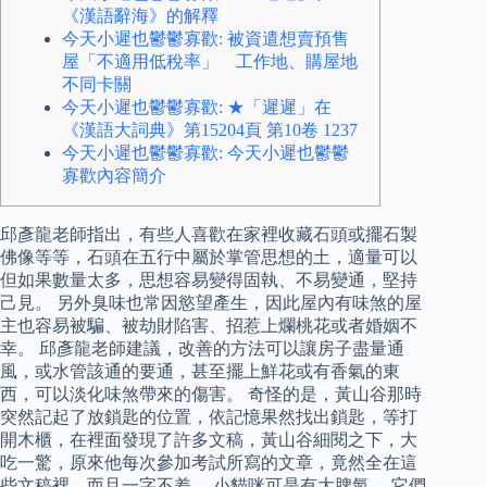
《漢語辭海》的解釋
今天小遲也鬱鬱寡歡: 被資遣想賣預售
屋「不適用低稅率」 工作地、購屋地
不同卡關
今天小遲也鬱鬱寡歡: ★「遲遲」在
《漢語大詞典》第15204頁 第10卷 1237
今天小遲也鬱鬱寡歡: 今天小遲也鬱鬱
寡歡內容簡介
邱彥龍老師指出，有些人喜歡在家裡收藏石頭或擺石製
佛像等等，石頭在五行中屬於掌管思想的土，適量可以
但如果數量太多，思想容易變得固執、不易變通，堅持
己見。 另外臭味也常因慾望產生，因此屋內有味煞的屋
主也容易被騙、被劫財陷害、招惹上爛桃花或者婚姻不
幸。 邱彥龍老師建議，改善的方法可以讓房子盡量通
風，或水管該通的要通，甚至擺上鮮花或有香氣的東
西，可以淡化味煞帶來的傷害。 奇怪的是，黃山谷那時
突然記起了放鎖匙的位置，依記憶果然找出鎖匙，等打
開木櫃，在裡面發現了許多文稿，黃山谷細閱之下，大
吃一驚，原來他每次參加考試所寫的文章，竟然全在這
些文稿裡，而且一字不差。 小貓咪可是有大脾氣， 它們