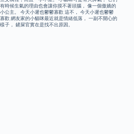
有時候生氣的理由也會讓你摸不著頭腦， 像一個傲嬌的
小公主。 今天小遲也鬱鬱寡歡 這不， 今天小遲也鬱鬱
寡歡 網友家的小貓咪最近就是情緒低落， 一副不開心的
樣子， 鏟屎官實在是找不出原因。