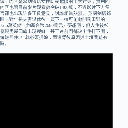
議，內容是幫助獨居女性防範危險的十大對策，實用的
內容也讓目前影片觀看數突破1400萬，不過影片下方留
言卻也出現許多正反意見，討論相當熱烈。 英國劍橋郊
區一對年長夫妻退休後，買下一棟可俯瞰開闊田野的
72.5萬英鎊（約新台幣2680萬元）夢想宅，但入住後卻
發現房屋四處出現裂縫，甚至連前門都被卡住打不開，
短短居住5年就必須拆除，而這背後原因與土壤問題有
關。