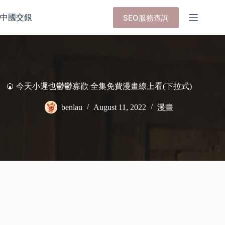
Skip
to
中國交銀
SEO服務查詢
content
🍘 今天小遲也鬱鬱寡歡 全集免費漫畫線上看(下拉式)
benlau
August 11, 2022
漫畫