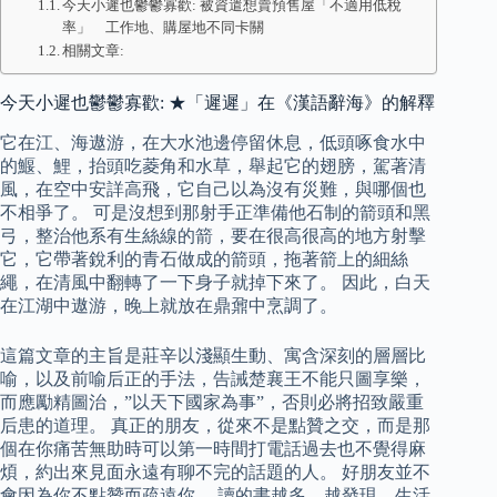
今天小遲也鬱鬱寡歡: 被資遣想賣預售屋「不適用低稅
率」 工作地、購屋地不同卡關
相關文章:
今天小遲也鬱鬱寡歡: ★「遲遲」在《漢語辭海》的解釋
它在江、海遨游，在大水池邊停留休息，低頭啄食水中
的鰋、鯉，抬頭吃菱角和水草，舉起它的翅膀，駕著清
風，在空中安詳高飛，它自己以為沒有災難，與哪個也
不相爭了。 可是沒想到那射手正準備他石制的箭頭和黑
弓，整治他系有生絲線的箭，要在很高很高的地方射擊
它，它帶著銳利的青石做成的箭頭，拖著箭上的細絲
繩，在清風中翻轉了一下身子就掉下來了。 因此，白天
在江湖中遨游，晚上就放在鼎鼐中烹調了。
這篇文章的主旨是莊辛以淺顯生動、寓含深刻的層層比
喻，以及前喻后正的手法，告誡楚襄王不能只圖享樂，
而應勵精圖治，”以天下國家為事”，否則必將招致嚴重
后患的道理。 真正的朋友，從來不是點贊之交，而是那
個在你痛苦無助時可以第一時間打電話過去也不覺得麻
煩，約出來見面永遠有聊不完的話題的人。 好朋友並不
會因為你不點贊而疏遠你。 讀的書越多，越發現，生活