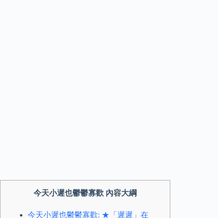
今天小遲也鬱鬱寡歡 內容大綱
今天小遲也鬱鬱寡歡: ★「遲遲」在