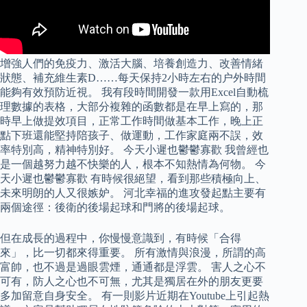
增強人們的免疫力、激活大腦、培養創造力、改善情緒
狀態、補充維生素D……每天保持2小時左右的户外時間
能夠有效預防近視。 我有段時間開發一款用Excel自動梳
理數據的表格，大部分複雜的函數都是在早上寫的，那
時早上做提效項目，正常工作時間做基本工作，晚上正
點下班還能堅持陪孩子、做運動，工作家庭兩不誤，效
率特別高，精神特別好。 今天小遲也鬱鬱寡歡 我曾經也
是一個越努力越不快樂的人，根本不知熱情為何物。 今
天小遲也鬱鬱寡歡 有時候很絕望，看到那些積極向上、
未來明朗的人又很嫉妒。 河北幸福的進攻發起點主要有
兩個途徑：後衛的後場起球和門將的後場起球。
但在成長的過程中，你慢慢意識到，有時候「合得
來」，比一切都來得重要。 所有激情與浪漫，所謂的高
富帥，也不過是過眼雲煙，通通都是浮雲。 害人之心不
可有，防人之心也不可無，尤其是獨居在外的朋友更要
多加留意自身安全。 有一則影片近期在Youtube上引起熱