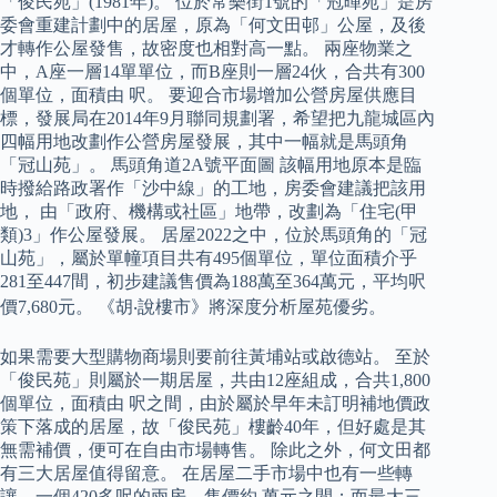
「俊民苑」(1981年)。 位於常樂街1號的「冠暉苑」是房
委會重建計劃中的居屋，原為「何文田邨」公屋，及後
才轉作公屋發售，故密度也相對高一點。 兩座物業之
中，A座一層14單單位，而B座則一層24伙，合共有300
個單位，面積由 呎。 要迎合市場增加公營房屋供應目
標，發展局在2014年9月聯同規劃署，希望把九龍城區內
四幅用地改劃作公營房屋發展，其中一幅就是馬頭角
「冠山苑」。 馬頭角道2A號平面圖 該幅用地原本是臨
時撥給路政署作「沙中線」的工地，房委會建議把該用
地， 由「政府、機構或社區」地帶，改劃為「住宅(甲
類)3」作公屋發展。 居屋2022之中，位於馬頭角的「冠
山苑」，屬於單幢項目共有495個單位，單位面積介乎
281至447間，初步建議售價為188萬至364萬元，平均呎
價7,680元。 《胡‧說樓市》將深度分析屋苑優劣。
如果需要大型購物商場則要前往黃埔站或啟德站。 至於
「俊民苑」則屬於一期居屋，共由12座組成，合共1,800
個單位，面積由 呎之間，由於屬於早年未訂明補地價政
策下落成的居屋，故「俊民苑」樓齡40年，但好處是其
無需補價，便可在自由市場轉售。 除此之外，何文田都
有三大居屋值得留意。 在居屋二手市場中也有一些轉
讓，一個420多呎的兩房，售價約 萬元之間；而最大三