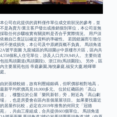
本公司在此提供的資料僅作單位成交前狀況的參考，並
不是為賣方/業主客戶發出或推銷個別單位，本公司並無
採取任何步驟核實有關資料是否合乎實際情況。 用戶須
依賴自己查証以確定資料的準確性。 若因錯漏而引致任
何不便或損失，本公司及中原網頁概不負責。 馬頭角道
2A號平面圖 九龍城區的馬頭圍@中原樓市片區，區內共
4,558個私人住宅單位，涉及人口共29,949人。 主要街道
包括馬頭圍道(馬頭圍段)、浙江街(馬頭圍段)。 另外，區
內主要屋苑包括 帝庭豪園,海悅豪庭,福安大廈,曉暉華
庭。
由於面積較細，故有利壓縮銀碼，但呎價卻相對地高，
最新平均呎價高見18,000多元。 位於紅磡區的「高山
道」，樓盤位於公屋「樂民新邨」旁，附近為「高山劇
場」，也是房委會在區內首個屋屋項目。 如果要找最近
的居屋作比較，必定在2019年推售的何田文「冠德
苑」，共由三座組成，合共提供603個單位。 馬頭角道
2A號平面圖 馬頭角道2號位於馬頭圍馬頭角道2號（中原