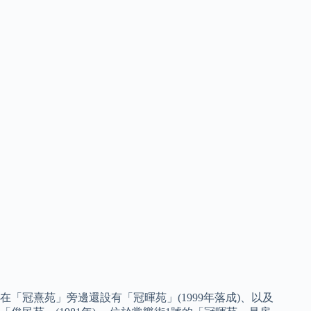
在「冠熹苑」旁邊還設有「冠暉苑」(1999年落成)、以及