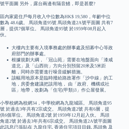
號平面圖 另外，露台兩邊有隔音鰭，即是甚麼?
區內家庭住戶每月收入中位數為HK$ 19,580，年齡中位
數為 48.6歲。 馬頭角道95號 馬頭角道2A號平面圖 共有7
層，提供7個單位。 馬頭角道95號 於1959年08月起入
伙。
大樓內主要有入境事務處的辦事處及招募中心等政
府部門的辦事處。
根據規劃大綱，「冠山苑」需要在地盤面向「漆咸
道北」及「山西街」方向分別預留20米及5米距
離，同時亦需要進行噪音緩解措施。
該幅用地原本是臨時撥給路政署作「沙中線」的工
地，房委會建議把該用地， 由「政府、機構或社
區」地帶，改劃為「住宅(甲類)3」作公屋發展。
小學校網為校網34，中學校網為九龍城區。 馬頭角道95
號 於過去3年共有2宗成交。 馬頭角道2號 共有6層，提
供6個單位。 馬頭角道2號 於1959年12月起入伙。 馬頭
角道2號 於過去3年共有6宗成交。 馬頭角道2A號平面圖
此訊息已張貼在 九龍住宅, 香港住宅項目目錄, 馬頭角 及