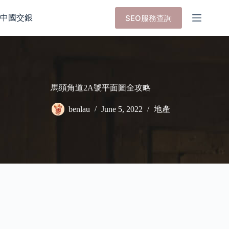
Skip
to
中國交銀
SEO服務查詢
content
馬頭角道2A號平面圖全攻略
benlau
June 5, 2022
地產