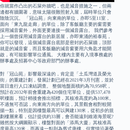
你就當作凸出的石屎外牆吧，也是減音措施之一，但兩
邊都有牆圍著，意味太陽很難照射入屋，屆時單位只會
陰陰沉沉。 「冠山苑」向東南的單位，亦即5至11室，
面向「東九龍走廊」的單位，除了客飯廳主要的窗需要
採用減音窗外，外面更要連接一個減音露台。 我們參考
上一個曾採用減音露台的新居屋，亦即東涌的裕泰苑，
你可以發現，這個減音露台底部是密封的石屎牆，頂部
就是的減音窗，而且客飯廳的減音窗要用六角匙才能開
啟，有可能影響單位通風。 大樓內主要有入境事務處的
辦事處及招募中心等政府部門的辦事處。
對「冠山苑」影響最深遠的，肯定是「土瓜灣道及榮光
街」的重建計劃，發展計劃已經在2021年3月刊憲，並於
當日進行人口凍結調查。 整個地盤面積約為70,958呎，
預計在2032年前會重建為420個住宅單位，提供537,478
呎樓面，預計稍後會推出招標，其核准高度約為100米。
不過無可否認，向東南方向的單位，其景觀會相對較開
揚一點，特別是因樓盤最高可以興建130米，從初步的規
劃樓層來看，估計提供約33層，會否能遠到維港海景呢?
雖然按大綱圖顯示，樓盤對面的「添馬大廈」其核准高
度最高120米，而再遠一點則為舊式唐樓，但實情沿著榮