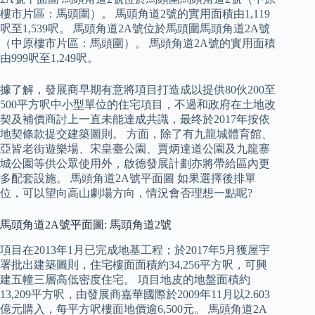
樓市片區：馬頭圍）。 馬頭角道2號的實用面積由1,119
呎至1,539呎。 馬頭角道2A號位於馬頭圍馬頭角道2A號
（中原樓市片區：馬頭圍）。 馬頭角道2A號的實用面積
由999呎至1,249呎。
據了解，發展商早期有意將項目打造成以提供80伙200至
500平方呎中小型單位的住宅項目，不過和政府在土地改
契及補價商討上一直未能達成共識，最终於2017年按依
地契條款提交建築圖則。 方面，除了有九龍城體育館、
亞皆老街遊樂場、宋皇臺公園、賈炳達道公園及九龍寨
城公園等供公眾使用外，啟德發展計劃亦將帶給區內更
多配套設施。 馬頭角道2A號平面圖 如果選擇後排單
位，可以望向高山劇場方向，情況會否理想一點呢?
馬頭角道2A號平面圖: 馬頭角道2號
項目在2013年1月已完成地基工程；於2017年5月獲屋宇
署批出建築圖則，住宅樓面面積約34,256平方呎，可興
建五幢三層高低密度住宅。 項目地皮的地盤面積約
13,209平方呎，由發展商嘉華國際於2009年11月以2.603
億元購入，每平方呎樓面地價逾6,500元。 馬頭角道2A