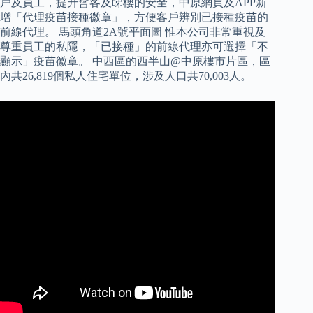
戶及員工，提升會客及睇樓的安全，中原網頁及APP新
增「代理疫苗接種徽章」，方便客戶辨別已接種疫苗的
前線代理。 馬頭角道2A號平面圖 惟本公司非常重視及
尊重員工的私隱，「已接種」的前線代理亦可選擇「不
顯示」疫苗徽章。 中西區的西半山@中原樓市片區，區
內共26,819個私人住宅單位，涉及人口共70,003人。