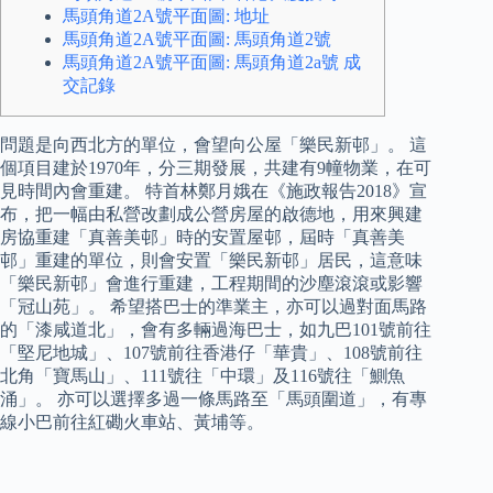
馬頭角道2A號平面圖: 地址
馬頭角道2A號平面圖: 馬頭角道2號
馬頭角道2A號平面圖: 馬頭角道2a號 成
交記錄
問題是向西北方的單位，會望向公屋「樂民新邨」。 這
個項目建於1970年，分三期發展，共建有9幢物業，在可
見時間內會重建。 特首林鄭月娥在《施政報告2018》宣
布，把一幅由私營改劃成公營房屋的啟德地，用來興建
房協重建「真善美邨」時的安置屋邨，屆時「真善美
邨」重建的單位，則會安置「樂民新邨」居民，這意味
「樂民新邨」會進行重建，工程期間的沙塵滾滾或影響
「冠山苑」。 希望搭巴士的準業主，亦可以過對面馬路
的「漆咸道北」，會有多輛過海巴士，如九巴101號前往
「堅尼地城」、107號前往香港仔「華貴」、108號前往
北角「寶馬山」、111號往「中環」及116號往「鰂魚
涌」。 亦可以選擇多過一條馬路至「馬頭圍道」，有專
線小巴前往紅磡火車站、黃埔等。