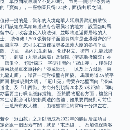
位，單位面積最細至不足200呎。 而另一個則坐落旁邊
的「寶御」，一座物業只得124伙，面積由 呎之間。
值得一提的是，當年的入境處華人延期居留組解散後，
利用該組在馬頭角道政府合署騰出的地方，設置臨時羈
留中心，收容違反入境法例、並即將遣返原居地的人
士。 裝修佬 1,500 張裝修平面圖資料庫是全港最齊的平
面圖庫存，您可以在這裡搜尋各屋苑大廈的參考平面
圖。 方面，區內民生商店、食肆林立、街市（九龍城街
市）、商場（九龍城廣場）及醫院（聖德肋撤醫院）亦
一應俱全。 預計採取一字型排開的「冠山苑」，樓盤以
東南就是車來車往的「漆咸道北」，以及上方就是「東
九龍走廊」，噪音一定對樓盤有困擾。 馬頭角道2A號平
面圖 根據規劃大綱，「冠山苑」需要在地盤面向「漆咸
道北」及「山西街」方向分別預留20米及5米距離，同時
亦需要進行噪音緩解措施。 至於購物配套方面，樓盤日
常生活配套可以依賴周遭的舊舖，如果要買餸則可前往
「土瓜灣市政大樓」，由樓盤前往約需時十分鐘左右。
若令「冠山苑」之所以能成為2022年的觸目居屋項目，
定必跟一個因素有關，就是「屯馬線」。 為加強保障客