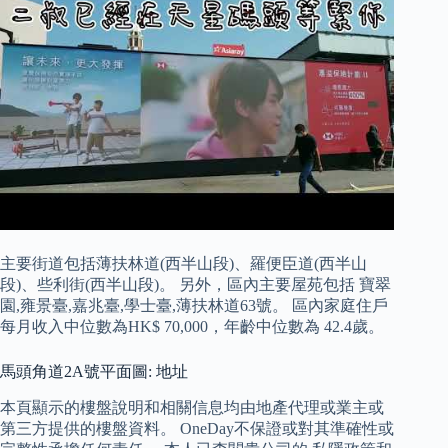
主要街道包括薄扶林道(西半山段)、羅便臣道(西半山
段)、些利街(西半山段)。 另外，區內主要屋苑包括 寶翠
園,雍景臺,嘉兆臺,學士臺,薄扶林道63號。 區內家庭住戶
每月收入中位數為HK$ 70,000，年齡中位數為 42.4歲。
馬頭角道2A號平面圖: 地址
本頁顯示的樓盤說明和相關信息均由地產代理或業主或
第三方提供的樓盤資料。 OneDay不保證或對其準確性或