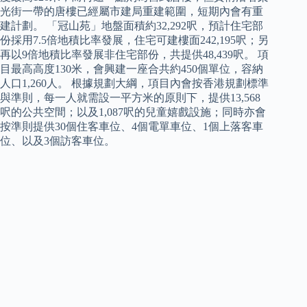
光街一帶的唐樓已經屬市建局重建範圍，短期內會有重
建計劃。 「冠山苑」地盤面積約32,292呎，預計住宅部
份採用7.5倍地積比率發展，住宅可建樓面242,195呎；另
再以9倍地積比率發展非住宅部份，共提供48,439呎。 項
目最高高度130米，會興建一座合共約450個單位，容納
人口1,260人。 根據規劃大綱，項目內會按香港規劃標準
與準則，每一人就需設一平方米的原則下，提供13,568
呎的公共空間；以及1,087呎的兒童嬉戲設施；同時亦會
按準則提供30個住客車位、4個電單車位、1個上落客車
位、以及3個訪客車位。