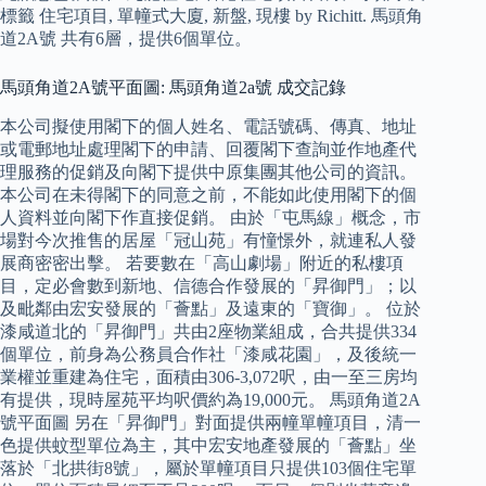
標籤 住宅項目, 單幢式大廈, 新盤, 現樓 by Richitt. 馬頭角
道2A號 共有6層，提供6個單位。
馬頭角道2A號平面圖: 馬頭角道2a號 成交記錄
本公司擬使用閣下的個人姓名、電話號碼、傳真、地址
或電郵地址處理閣下的申請、回覆閣下查詢並作地產代
理服務的促銷及向閣下提供中原集團其他公司的資訊。
本公司在未得閣下的同意之前，不能如此使用閣下的個
人資料並向閣下作直接促銷。 由於「屯馬線」概念，市
場對今次推售的居屋「冠山苑」有憧憬外，就連私人發
展商密密出擊。 若要數在「高山劇場」附近的私樓項
目，定必會數到新地、信德合作發展的「昇御門」；以
及毗鄰由宏安發展的「薈點」及遠東的「寶御」。 位於
漆咸道北的「昇御門」共由2座物業組成，合共提供334
個單位，前身為公務員合作社「漆咸花園」，及後統一
業權並重建為住宅，面積由306-3,072呎，由一至三房均
有提供，現時屋苑平均呎價約為19,000元。 馬頭角道2A
號平面圖 另在「昇御門」對面提供兩幢單幢項目，清一
色提供蚊型單位為主，其中宏安地產發展的「薈點」坐
落於「北拱街8號」，屬於單幢項目只提供103個住宅單