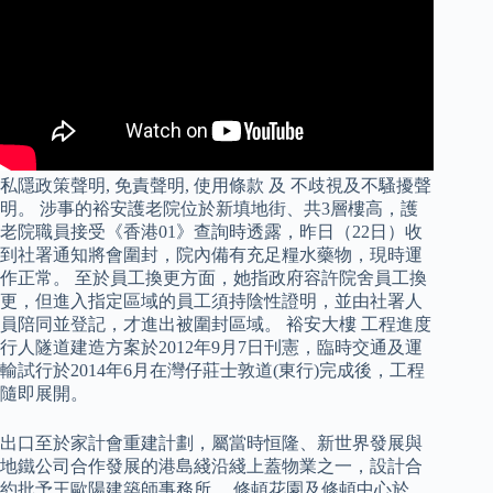
私隱政策聲明, 免責聲明, 使用條款 及 不歧視及不騷擾聲
明。 涉事的裕安護老院位於新填地街、共3層樓高，護
老院職員接受《香港01》查詢時透露，昨日（22日）收
到社署通知將會圍封，院內備有充足糧水藥物，現時運
作正常。 至於員工換更方面，她指政府容許院舍員工換
更，但進入指定區域的員工須持陰性證明，並由社署人
員陪同並登記，才進出被圍封區域。 裕安大樓 工程進度
行人隧道建造方案於2012年9月7日刊憲，臨時交通及運
輸試行於2014年6月在灣仔莊士敦道(東行)完成後，工程
隨即展開。
出口至於家計會重建計劃，屬當時恒隆、新世界發展與
地鐵公司合作發展的港島綫沿綫上蓋物業之一，設計合
約批予王歐陽建築師事務所。 修頓花園及修頓中心於