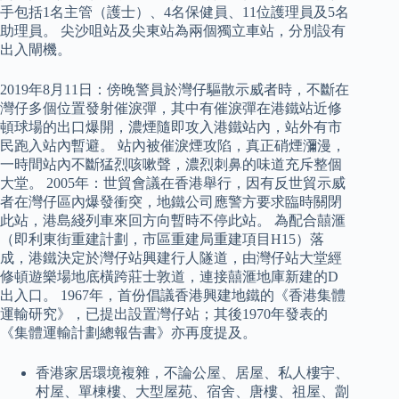
手包括1名主管（護士）、4名保健員、11位護理員及5名
助理員。 尖沙咀站及尖東站為兩個獨立車站，分別設有
出入閘機。
2019年8月11日：傍晚警員於灣仔驅散示威者時，不斷在
灣仔多個位置發射催淚彈，其中有催淚彈在港鐵站近修
頓球場的出口爆開，濃煙隨即攻入港鐵站內，站外有市
民跑入站內暫避。 站內被催淚煙攻陷，真正硝煙瀰漫，
一時間站內不斷猛烈咳嗽聲，濃烈刺鼻的味道充斥整個
大堂。 2005年：世貿會議在香港舉行，因有反世貿示威
者在灣仔區內爆發衝突，地鐵公司應警方要求臨時關閉
此站，港島綫列車來回方向暫時不停此站。 為配合囍滙
（即利東街重建計劃，市區重建局重建項目H15）落
成，港鐵決定於灣仔站興建行人隧道，由灣仔站大堂經
修頓遊樂場地底橫跨莊士敦道，連接囍滙地庫新建的D
出入口。 1967年，首份倡議香港興建地鐵的《香港集體
運輸研究》，已提出設置灣仔站；其後1970年發表的
《集體運輸計劃總報告書》亦再度提及。
香港家居環境複雜，不論公屋、居屋、私人樓宇、
村屋、單棟樓、大型屋苑、宿舍、唐樓、祖屋、劏