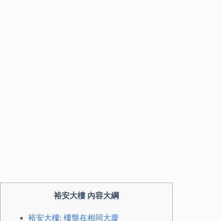
裕安大樓 內容大綱
裕安大樓: 樓盤在相同大廈