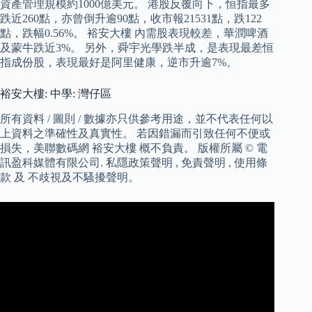
資產管理規模約1000億美元。 港股反覆向下，恒指最多
跌近260點，亦曾倒升逾90點，收市報21531點，跌122
點，跌幅0.56%。 裕安大樓 內需股表現較差，華潤啤酒
及蒙牛跌近3%。 另外，舜宇光學跌半成，是表現最差恒
指成份股，表現最好是阿里健康，逆市升逾7%。
裕安大樓: 中學: 灣仔區
所有資料 / 圖則 / 數據亦只供參考用途，並不代表任何以
上資料之準確性及真實性。 若因錯漏而引致任何不便或
損失，美聯數碼網 裕安大樓 概不負責。 版權所屬 © 電
訊盈科媒體有限公司. 私隱政策聲明 , 免責聲明 , 使用條
款 及 不歧視及不騷擾聲明。