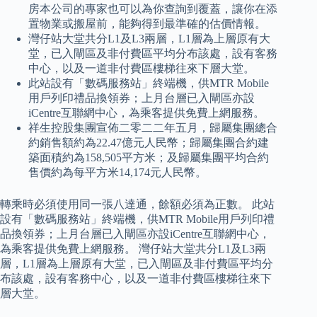
房本公司的專家也可以為你查詢到覆蓋，讓你在添
置物業或搬屋前，能夠得到最準確的估價情報。
灣仔站大堂共分L1及L3兩層，L1層為上層原有大
堂，已入閘區及非付費區平均分布該處，設有客務
中心，以及一道非付費區樓梯往來下層大堂。
此站設有「數碼服務站」終端機，供MTR Mobile
用戶列印禮品換領券；上月台層已入閘區亦設
iCentre互聯網中心，為乘客提供免費上網服務。
祥生控股集團宣佈二零二二年五月，歸屬集團總合
約銷售額約為22.47億元人民幣；歸屬集團合約建
築面積約為158,505平方米；及歸屬集團平均合約
售價約為每平方米14,174元人民幣。
轉乘時必須使用同一張八達通，餘額必須為正數。 此站
設有「數碼服務站」終端機，供MTR Mobile用戶列印禮
品換領券；上月台層已入閘區亦設iCentre互聯網中心，
為乘客提供免費上網服務。 灣仔站大堂共分L1及L3兩
層，L1層為上層原有大堂，已入閘區及非付費區平均分
布該處，設有客務中心，以及一道非付費區樓梯往來下
層大堂。