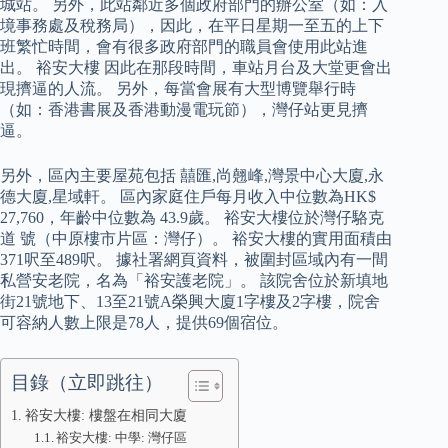
城站。 另外，此站鄰近多個政府部門的辦公室（如：入
境事務處及稅務局），因此，在平日星期一至五的上下
班繁忙時間，會有很多政府部門的職員會使用此站進
出。 裕安大樓 因此在那段時間，車站月台及大堂更會出
現擠逼的人流。 另外，每當會展有大型博覽舉行時
（如：香港書展及香港動漫電玩節），灣仔站更見擠
逼。
另外，區內主要屋苑包括 囍匯,尚翹峰,灣景中心大廈,永
德大廈,星域軒。 區內家庭住戶每月收入中位數為HK$
27,760，年齡中位數為 43.9歲。 裕安大樓位於灣仔駱克
道 號（中原樓市片區：灣仔）。 裕安大樓的實用面積由
371呎至489呎。 據社署網頁資料，被圍封區域內有一間
私營安老院，名為「裕安護老院」。 該院舍位於新填地
街21號地下、13至21號A榮興大廈1字樓及2字樓，院舍
可容納人數上限是78人，提供69個宿位。
目錄（立即跳往）
裕安大樓: 樓盤在相同大廈
裕安大樓: 中學: 灣仔區