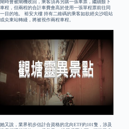
閘時會被閘機收回，乘客須再另購一張車票，繼續餘下
車程，但兩程的合計車費會高於使用一張單程票前往同
一目的地。 裕安大樓 持有二維碼的乘客如欲經尖沙咀站
或尖東站轉綫，將被視作兩程車程。
她又說，業界初步估計合資格的北向ETF約101隻，涉及