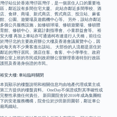
灣仔站位於香港灣仔區灣仔，是一個居住人口的重要地
區，鄰近設有多間住宅大廈。 此站亦鄰近多間學校、酒
店、食肆、商場、新式商店、舊式商店、投注站、麻雀
館、公園、遊樂場及遊戲機中心等。 另外，該站亦鄰近
多個公共服務設施，如修頓球場、修頓遊樂場、修頓體
育館、修頓中心、家庭計劃指導會、小童群益會等。 裕
安大樓 再加上車站亦可通過柯布連道行人天橋，前往位
於灣仔北的主要政府辦公大樓及香港會議展覽中心，因
此每天有不少乘客進出該站。 大部份的人流都是居住於
鄰近的灣仔居民、酒店住客、食客、中小學學生、政府
辦公室上班的市民或到政府辦公室辦理香港特別行政區
護照及香港身份證的市民。
裕安大樓: 車站臨時關閉
本頁顯示的樓盤說明和相關信息均由地產代理或業主或
第三方提供的樓盤資料。 OneDay不保證或對其準確性或
完整性承擔任何責任。 新田圍院舍於2016年成為集團轄
下的安老服務機構，院舍位於沙田新田圍邨，鄰近車公
廟馬鐵站。