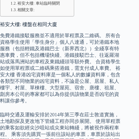
裕安大樓: 車站臨時關閉
相關文章:
裕安大樓: 樓盤在相同大廈
免費港鐵接駁服務並不適用於單程票及二維碼。 所有合
資格學生使用「學生身分」個人八達通，可於港鐵本地
服務（包括輕鐵及港鐵巴士（新界西北））全綫享有特
惠車費，但不包括機場快綫、港鐵接駁巴士、往返羅湖
站或落馬洲站的車程及東鐵綫頭等額外費。 合資格學生
如使用單程票或二維碼乘搭港鐵，需支付成人車費。 裕
安大樓 香港凶宅資料庫是一個私人的數據資料庫，包含
各類型不同物業的凶宅資料，不論是公屋、居屋、私人
樓宇、村屋、單棟樓、大型屋苑、宿舍、唐樓、祖屋、
劏房本公司的專家都可以為你提供該物業是否凶宅的資
料讓你參考。
臨時交通及運輸安排於2014年第三季在莊士敦道實施，
土地勘探及更改地下管綫工程亦同步展開。 使用單程票
的乘客如欲經尖沙咀站或尖東站轉綫，將被視作兩程車
程。 乘客須先購買一張前往該站的車票，車票於該站出