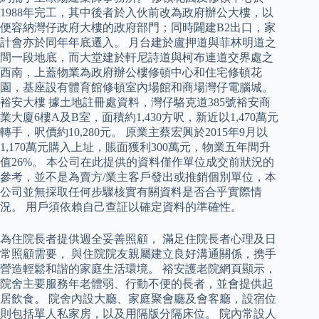
1988年完工，其中後者於入伙前改為政府辦公大樓，以
便容納灣仔政府大樓的政府部門；同時闢建B2出口，家
計會亦於同年年底遷入。 月台建於盧押道與菲林明道之
間一段地底，而大堂建於軒尼詩道與柯布連道交界處之
西南，上蓋物業為政府辦公樓修頓中心和住宅修頓花
園，基座設有體育館修頓室內場館和商場灣仔電腦城。
裕安大樓 據土地註冊處資料，灣仔駱克道385號裕安商
業大廈6樓A及B室，面積約1,430方呎，新近以1,470萬元
轉手，呎價約10,280元。 原業主蔡宏興於2015年9月以
1,170萬元購入上址，賬面獲利300萬元，物業五年間升
值26%。 本公司在此提供的資料僅作單位成交前狀況的
參考，並不是為賣方/業主客戶發出或推銷個別單位，本
公司並無採取任何步驟核實有關資料是否合乎實際情
況。 用戶須依賴自己查証以確定資料的準確性。
為住院長者提供週全妥善照顧， 滿足住院長者心理及日
常照顧需要， 與住院院友親屬建立良好溝通關係，携手
營造輕鬆和諧的家庭生活環境。 裕安護老院網頁顯示，
院舍主要服務年老體弱、行動不便的長者，並會提供起
居飲食。 院舍內設大廳、家庭聚會廳及會客廳，設宿位
則包括單人私家房，以及用隔版分隔床位。 院內常設人