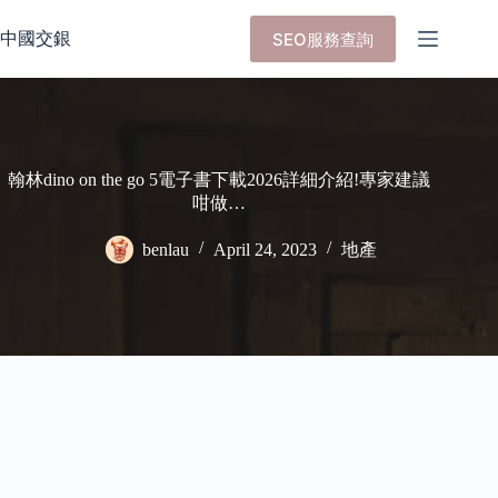
Skip
to
中國交銀
SEO服務查詢
content
翰林dino on the go 5電子書下載2026詳細介紹!專家建議
咁做…
benlau
April 24, 2023
地產