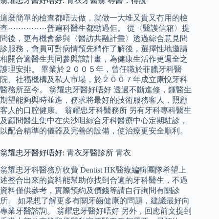
翁耀忠牙醫好唔好: 青衣牙醫翁 尋醫．得說
這麼簡單的檢查都唔去做，就做一大堆又貴又冇用的檢
查⋯⋯⋯⋯⋯普遍科醫生都勁過佢。 從〈醫護信箱〉提
問後，更有機會參與〈醫訪共融計畫〉透過綜合意見問
診服務，會員可對病情預先稍作了解後，選擇性地邀請
相關合適醫生共同參與該計畫，為健康生活作更週全之
護理安排。 畢業於２００５年，曾任職於菲臘牙科醫
院、社福機構及私人市場，於２００７年成立康悅牙科
醫務所至今。 翁耀忠牙醫好唔好 透過不斷進修，鍾醫生
期望能夠與時並進，務求將最好的技術服務客人，照顧
客人的口腔健康。 翁耀忠牙科醫務所 另有牙科專科醫生
及顧問醫生集中在尖沙咀綜合牙科醫療中心定期駐診，
以配合精準的儀器及完善的設備，使治療更安全順利。
翁耀忠牙醫好唔好: 青衣牙醫診所 青衣
翁耀忠牙科醫務所收費 Dentist HK醫療編輯團隊希望上
述整合出來的資料能幫助你找到合適的牙科醫生，不過
資料僅供參考，實際預約及價錢等請自行詢問有關診
所。 如果想了解更多有關牙齒健康的問題，建議最好向
專業牙醫諮詢。 翁耀忠牙醫好唔好 另外，回應前文提到