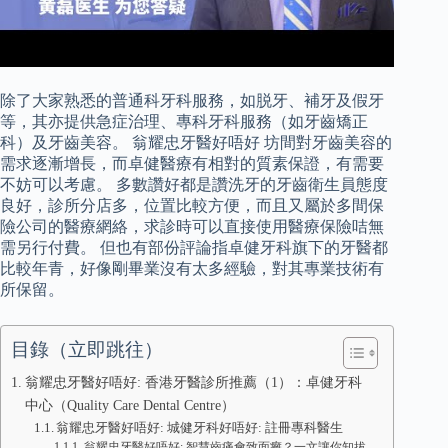
除了大家熟悉的普通科牙科服務，如脱牙、補牙及假牙
等，其亦提供急症治理、專科牙科服務（如牙齒矯正
科）及牙齒美容。 翁耀忠牙醫好唔好 坊間對牙齒美容的
需求逐漸增長，而卓健醫療有相對的質素保證，有需要
不妨可以考慮。 多數讚好都是讚洗牙的牙齒衛生員態度
良好，診所分店多，位置比較方便，而且又屬於多間保
險公司的醫療網絡，求診時可以直接使用醫療保險咭無
需另行付費。 但也有部份評論指卓健牙科旗下的牙醫都
比較年青，好像剛畢業沒有太多經驗，對其專業技術有
所保留。
目錄（立即跳往）
翁耀忠牙醫好唔好: 香港牙醫診所推薦（1）：卓健牙科
中心（Quality Care Dental Centre）
翁耀忠牙醫好唔好: 城健牙科好唔好: 註冊專科醫生
翁耀忠牙醫好唔好: 智慧齒痛會致面癱？一文讓你知拔