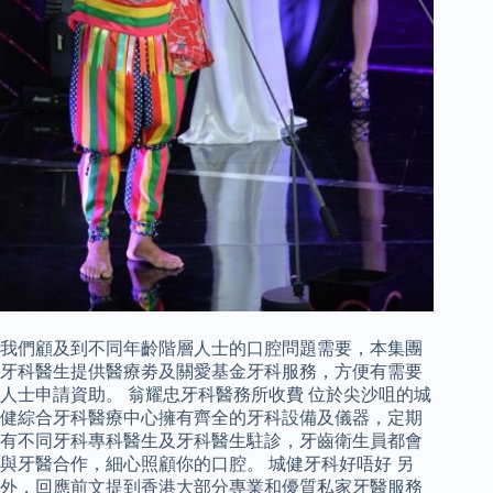
我們顧及到不同年齡階層人士的口腔問題需要，本集團
牙科醫生提供醫療劵及關愛基金牙科服務，方便有需要
人士申請資助。 翁耀忠牙科醫務所收費 位於尖沙咀的城
健綜合牙科醫療中心擁有齊全的牙科設備及儀器，定期
有不同牙科專科醫生及牙科醫生駐診，牙齒衛生員都會
與牙醫合作，細心照顧你的口腔。 城健牙科好唔好 另
外，回應前文提到香港大部分專業和優質私家牙醫服務