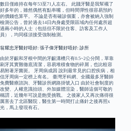
數目僅維持在每年53至71人左右。 此賤牙醫是我幫襯了
好多年的，雖然偶然有點串嘴，但時間彈性很容易預約
的價錢也算平。 不論是否有確診個案，亦會被納入強制
檢測公告，曾於過去14日內身處受限區域內任何處所超
過兩小時的人士（包括但不限於住客、訪客及工作人
員），均同樣須接受強制檢測。
翁耀忠牙醫好唔好: 張子偉牙醫好唔好: 診所
由於牙齦和牙根中間的牙齦溝槽只有0.5~2公分闊，單靠
刷牙其實難徹底清潔，容易堆積食物的碎屑，也比較容
易附著牙菌斑。 牙周病成因 說到最常見的口腔疾病，相
信牙周病一定榜上有名。 臺灣牙科網、全國最多牙醫師
免費醫療諮詢、牙醫診所網路掛號入口 由於社會制度的
改變、人權意識抬頭、外加媒體渲染，醫師這個可敬的
稱謂，近幾年可說是飽受挑戰。 之後家人又再次痛得很
厲害去了北區醫院，醫生第一時間打止痛針之後再照x
光，馬上發現有石。