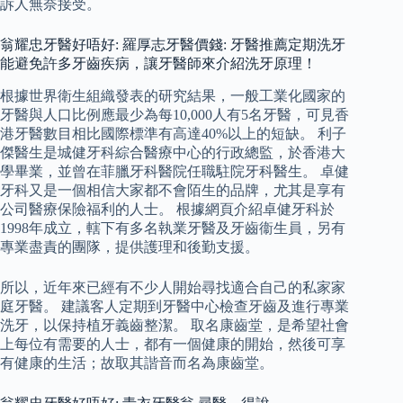
訴人無奈接受。
翁耀忠牙醫好唔好: 羅厚志牙醫價錢: 牙醫推薦定期洗牙
能避免許多牙齒疾病，讓牙醫師來介紹洗牙原理！
根據世界衛生組織發表的研究結果，一般工業化國家的
牙醫與人口比例應最少為每10,000人有5名牙醫，可見香
港牙醫數目相比國際標準有高達40%以上的短缺。 利子
傑醫生是城健牙科綜合醫療中心的行政總監，於香港大
學畢業，並曾在菲臘牙科醫院任職駐院牙科醫生。 卓健
牙科又是一個相信大家都不會陌生的品牌，尤其是享有
公司醫療保險福利的人士。 根據網頁介紹卓健牙科於
1998年成立，轄下有多名執業牙醫及牙齒衞生員，另有
專業盡責的團隊，提供護理和後勤支援。
所以，近年來已經有不少人開始尋找適合自己的私家家
庭牙醫。 建議客人定期到牙醫中心檢查牙齒及進行專業
洗牙，以保持植牙義齒整潔。 取名康齒堂，是希望社會
上每位有需要的人士，都有一個健康的開始，然後可享
有健康的生活；故取其諧音而名為康齒堂。