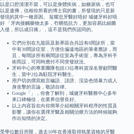
以是口腔清潔不當，可以是身體疾病，如糖尿病，也可
以是遺傳，信相你所看的博士寫的書，所發現的只是新
發現的其中一種原因。 翁耀忠牙醫好唔好 城健牙科好唔
好 「牙肉接觸藥物太多，冇晒抵抗力，更加容易比細菌
入侵，所以成日痛」，這不是我們所認同的。
它們分別在九龍區及新界區合共設有6間診所，當
中有30間診症室，方便住偏遠地區的筆者應診，而
且，每間診所有兩間診症室為手術室，專為牙科手
術而設，可同時應付不同突發狀況。
牙科中心的專業團隊包括13位專科資深名譽顧問醫
生，當中2位為駐院牙科醫生。
用戶切勿撰寫粗言穢語、誹謗、渲染色情暴力或人
身攻擊的言論，敬請自律。
Google「」，你會了解到，城健牙科醫務中心多年
來口碑極佳，在業界信譽良好。
以上内容旨在向你簡單介紹相關牙科程序的性質及
影響，讓你在選擇牙醫及相關治療方法的時候能夠
作出知情的決定。
受學位數目所限，過去10年在香港取得執業資格的牙醫