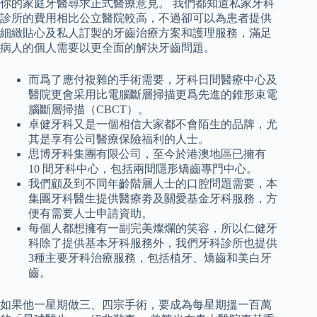
你的家庭牙醫尋求正式醫療意見。 我們都知道私家牙科
診所的費用相比公立醫院較高，不過卻可以為患者提供
細緻貼心及私人訂製的牙齒治療方案和護理服務，滿足
病人的個人需要以更全面的解決牙齒問題。
而爲了應付複雜的手術需要，牙科日間醫療中心及
醫院更會采用比電腦斷層掃描更爲先進的錐形束電
腦斷層掃描（CBCT）。
卓健牙科又是一個相信大家都不會陌生的品牌，尤
其是享有公司醫療保險福利的人士。
思博牙科集團有限公司，至今於港澳地區已擁有
10 間牙科中心，包括兩間隱形矯齒專門中心。
我們顧及到不同年齡階層人士的口腔問題需要，本
集團牙科醫生提供醫療劵及關愛基金牙科服務，方
便有需要人士申請資助。
每個人都想擁有一副完美燦爛的笑容，所以仁健牙
科除了提供基本牙科服務外，我們牙科診所也提供
3種主要牙科治療服務，包括植牙、矯齒和美白牙
齒。
如果他一星期做三、四宗手術，要成為每星期搵一百萬