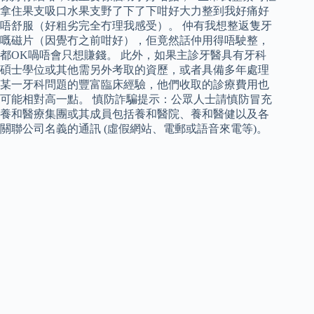
拿住果支吸口水果支野了下了下咁好大力整到我好痛好
唔舒服（好粗劣完全冇理我感受）。 仲有我想整返隻牙
嘅磁片（因覺冇之前咁好），佢竟然話仲用得唔駛整，
都OK喎唔會只想賺錢。 此外，如果主診牙醫具有牙科
碩士學位或其他需另外考取的資歷，或者具備多年處理
某一牙科問題的豐富臨床經驗，他們收取的診療費用也
可能相對高一點。 慎防詐騙提示：公眾人士請慎防冒充
養和醫療集團或其成員包括養和醫院、養和醫健以及各
關聯公司名義的通訊 (虛假網站、電郵或語音來電等)。