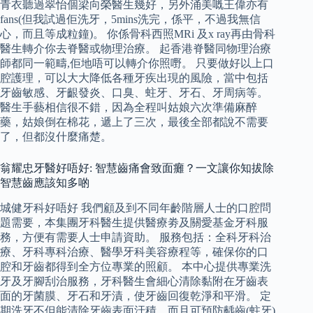
青衣聽過翠怡個梁向榮醫生幾好，另外涌美嘅王偉亦有
fans(但我試過佢洗牙，5mins洗完，係平，不過我無信
心，而且等成粒鐘)。 你係骨科西照MRi 及x ray再由骨科
醫生轉介你去脊醫或物理治療。 起香港脊醫同物理治療
師都同一範疇,佢地唔可以轉介你照嘢。 只要做好以上口
腔護理，可以大大降低各種牙疾出現的風險，當中包括
牙齒敏感、牙齦發炎、口臭、蛀牙、牙石、牙周病等。
醫生手藝相信很不錯，因為全程叫姑娘六次準備麻醉
藥，姑娘倒在棉花，遞上了三次，最後全部都說不需要
了，但都沒什麼痛楚。
翁耀忠牙醫好唔好: 智慧齒痛會致面癱？一文讓你知拔除
智慧齒應該知多啲
城健牙科好唔好 我們顧及到不同年齡階層人士的口腔問
題需要，本集團牙科醫生提供醫療劵及關愛基金牙科服
務，方便有需要人士申請資助。 服務包括：全科牙科治
療、牙科專科治療、醫學牙科美容療程等，確保你的口
腔和牙齒都得到全方位專業的照顧。 本中心提供專業洗
牙及牙腳刮治服務，牙科醫生會細心清除黏附在牙齒表
面的牙菌膜、牙石和牙漬，使牙齒回復乾淨和平滑。 定
期洗牙不但能清除牙齒表面汙積，而且可預防齲齒(蛀牙)