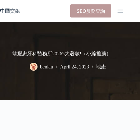
Skip
to
中國交銀
SEO服務查詢
content
翁耀忠牙科醫務所20265大著數!（小編推薦）
benlau
April 24, 2023
地產