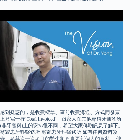
感到疑惑的，是收費標準、事前收費溝通、方式同發票
上只寫一行’Total Invoiced’，跟家人在其他專科牙醫診所
(非牙髓科)上的安排很不同，希望大家俾啲訊息了解下。
翁耀忠牙科醫務所 翁耀忠牙科醫務所 如有任何資料改
變，參與這一這項目的醫生將負責更新個人的資料。 他