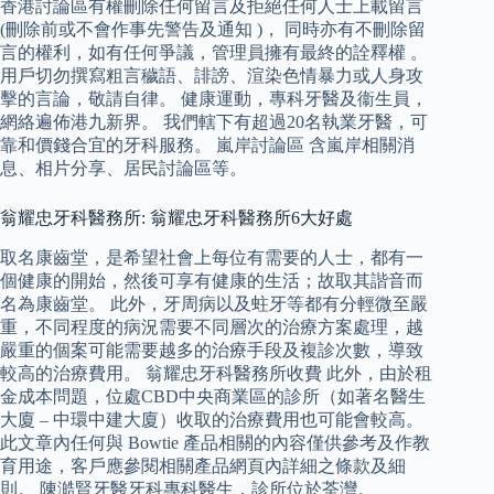
香港討論區有權刪除任何留言及拒絕任何人士上載留言
(刪除前或不會作事先警告及通知 )， 同時亦有不刪除留
言的權利，如有任何爭議，管理員擁有最終的詮釋權 。
用戶切勿撰寫粗言穢語、誹謗、渲染色情暴力或人身攻
擊的言論，敬請自律。 健康運動，專科牙醫及衞生員，
網絡遍佈港九新界。 我們轄下有超過20名執業牙醫，可
靠和價錢合宜的牙科服務。 嵐岸討論區 含嵐岸相關消
息、相片分享、居民討論區等。
翁耀忠牙科醫務所: 翁耀忠牙科醫務所6大好處
取名康齒堂，是希望社會上每位有需要的人士，都有一
個健康的開始，然後可享有健康的生活；故取其諧音而
名為康齒堂。 此外，牙周病以及蛀牙等都有分輕微至嚴
重，不同程度的病況需要不同層次的治療方案處理，越
嚴重的個案可能需要越多的治療手段及複診次數，導致
較高的治療費用。 翁耀忠牙科醫務所收費 此外，由於租
金成本問題，位處CBD中央商業區的診所（如著名醫生
大廈 – 中環中建大廈）收取的治療費用也可能會較高。
此文章內任何與 Bowtie 產品相關的內容僅供參考及作教
育用途，客戶應參閱相關產品網頁內詳細之條款及細
則。 陳澔賢牙醫牙科專科醫生，診所位於荃灣。