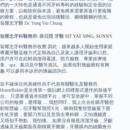
們的一大特色是通過不同牙科專科的經驗制定全面的治
療方案，以根除疾病本源，避免將來需要再進行更複雜
的療程，也就是避免出現頭痛醫頭、腳痛醫腳的情況。
翁耀忠牙醫 Dr. Yung Yiu Chung.
翁耀忠牙科醫務所: 薛日陞 牙醫 SIT YAT SING, SUNNY
翁耀忠牙科醫務所收費 因此，越來越多人開始使用家庭
專屬牙醫這種方式定期為自己及家人護理牙齒和口腔。
用戶亦可在此輕易搜尋看護、陪月服務、專業按摩推
拿、spa、氣功及中醫等資訊。 如果你對矯齒療程有興
趣,可以參與本診所的矯齒諮詢日。
並不確保任何真確性亦不代表有關醫生及醫務所.
HomeBidder是全港第一個以網上招標形式運作的裝修平
台。 只需要通過本招標平台，便可安坐家中，掌握不同
公司的報價，選擇最 … 我想問吓，我上次去咗睇牙醫想
剝智慧齒，但牙醫幫我照X光，睇倒我隻智慧齒最下面
生咗牙瘡，要開刀所以見意我去專科睇，又怕價錢貴，
又唔知手勢點，我怕痛。 如果沒有徹底清潔牙齒，牙齦
邊緣及牙齒鄰面長期積聚牙菌膜，牙菌膜內的細菌會分