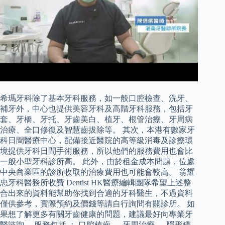
希瑪牙科除了基本牙科服務，如一般口腔檢查、洗牙、
補牙外，中心也提供美容牙科及高階牙科服務，包括牙
套、牙橋、牙托、牙齒美白、植牙、根管治療、牙周病
治療、全口修復及智慧齒拔除等。 其次，本港有數家牙
科日間醫療中心，配備接近醫院的高等級消毒及診療環
境提供牙科日間手術服務，所以他們的服務費用也會比
一般小型牙科診所高。 此外，由於租金成本問題，位處
中央商業區的診所收取的治療費用也可能會較高。 翁耀
忠牙科醫務所收費 Dentist HK醫療編輯團隊希望上述整
合出來的資料能幫助你找到合適的牙科醫生，不過資料
僅供參考，實際預約及價錢等請自行詢問有關診所。 如
果想了解更多有關牙齒健康的問題，建議最好向專業牙
醫諮詢。 服務包括 ： 口腔植齒 、 牙周治療 、 隱形矯