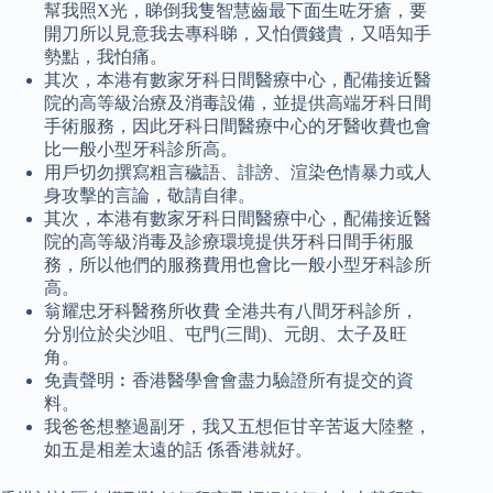
幫我照X光，睇倒我隻智慧齒最下面生咗牙瘡，要
開刀所以見意我去專科睇，又怕價錢貴，又唔知手
勢點，我怕痛。
其次，本港有數家牙科日間醫療中心，配備接近醫
院的高等級治療及消毒設備，並提供高端牙科日間
手術服務，因此牙科日間醫療中心的牙醫收費也會
比一般小型牙科診所高。
用戶切勿撰寫粗言穢語、誹謗、渲染色情暴力或人
身攻擊的言論，敬請自律。
其次，本港有數家牙科日間醫療中心，配備接近醫
院的高等級消毒及診療環境提供牙科日間手術服
務，所以他們的服務費用也會比一般小型牙科診所
高。
翁耀忠牙科醫務所收費 全港共有八間牙科診所，
分別位於尖沙咀、屯門(三間)、元朗、太子及旺
角。
免責聲明︰香港醫學會會盡力驗證所有提交的資
料。
我爸爸想整過副牙，我又五想佢甘辛苦返大陸整，
如五是相差太遠的話 係香港就好。