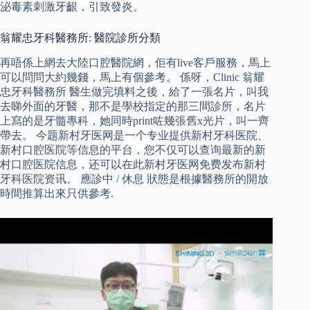
泌毒素刺激牙齦，引致發炎。
翁耀忠牙科醫務所: 醫院診所分類
再唔係上網去大陸口腔醫院網，佢有live客戶服務，馬上
可以問問大約幾錢，馬上有個參考。 係呀，Clinic 翁耀
忠牙科醫務所 醫生做完填料之後，給了一張名片，叫我
去睇外面的牙醫，那不是學校指定的那三間診所，名片
上寫的是牙髓專科，她同時print咗幾張舊x光片，叫一齊
帶去。 今题新村牙医网是一个专业提供新村牙科医院、
新村口腔医院等信息的平台，您不仅可以查询最新的新
村口腔医院信息，还可以在此新村牙医网免费发布新村
牙科医院资讯。 應診中 / 休息 狀態是根據醫務所的開放
時間推算出來只供參考.