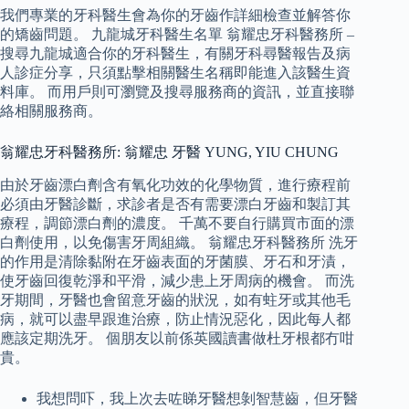
我們專業的牙科醫生會為你的牙齒作詳細檢查並解答你
的矯齒問題。 九龍城牙科醫生名單 翁耀忠牙科醫務所 –
搜尋九龍城適合你的牙科醫生，有關牙科尋醫報告及病
人診症分享，只須點擊相關醫生名稱即能進入該醫生資
料庫。 而用戶則可瀏覽及搜尋服務商的資訊，並直接聯
絡相關服務商。
翁耀忠牙科醫務所: 翁耀忠 牙醫 YUNG, YIU CHUNG
由於牙齒漂白劑含有氧化功效的化學物質，進行療程前
必須由牙醫診斷，求診者是否有需要漂白牙齒和製訂其
療程，調節漂白劑的濃度。 千萬不要自行購買市面的漂
白劑使用，以免傷害牙周組織。 翁耀忠牙科醫務所 洗牙
的作用是清除黏附在牙齒表面的牙菌膜、牙石和牙漬，
使牙齒回復乾淨和平滑，減少患上牙周病的機會。 而洗
牙期間，牙醫也會留意牙齒的狀況，如有蛀牙或其他毛
病，就可以盡早跟進治療，防止情況惡化，因此每人都
應該定期洗牙。 個朋友以前係英國讀書做杜牙根都冇咁
貴。
我想問吓，我上次去咗睇牙醫想剝智慧齒，但牙醫