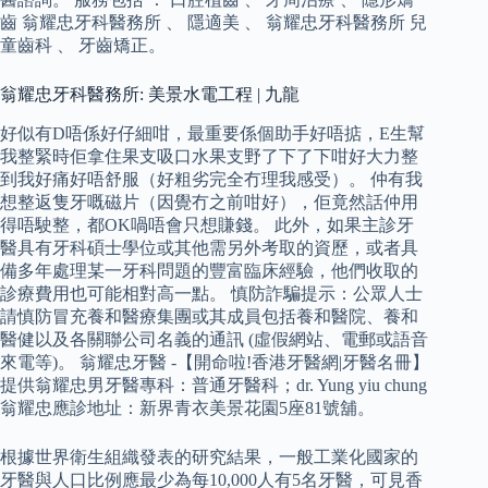
齒 翁耀忠牙科醫務所 、 隱適美 、 翁耀忠牙科醫務所 兒
童齒科 、 牙齒矯正。
翁耀忠牙科醫務所: 美景水電工程 | 九龍
好似有D唔係好仔細咁，最重要係個助手好唔掂，E生幫
我整緊時佢拿住果支吸口水果支野了下了下咁好大力整
到我好痛好唔舒服（好粗劣完全冇理我感受）。 仲有我
想整返隻牙嘅磁片（因覺冇之前咁好），佢竟然話仲用
得唔駛整，都OK喎唔會只想賺錢。 此外，如果主診牙
醫具有牙科碩士學位或其他需另外考取的資歷，或者具
備多年處理某一牙科問題的豐富臨床經驗，他們收取的
診療費用也可能相對高一點。 慎防詐騙提示：公眾人士
請慎防冒充養和醫療集團或其成員包括養和醫院、養和
醫健以及各關聯公司名義的通訊 (虛假網站、電郵或語音
來電等)。 翁耀忠牙醫 -【開命啦!香港牙醫網|牙醫名冊】
提供翁耀忠男牙醫專科：普通牙醫科；dr. Yung yiu chung
翁耀忠應診地址：新界青衣美景花園5座81號舖。
根據世界衛生組織發表的研究結果，一般工業化國家的
牙醫與人口比例應最少為每10,000人有5名牙醫，可見香