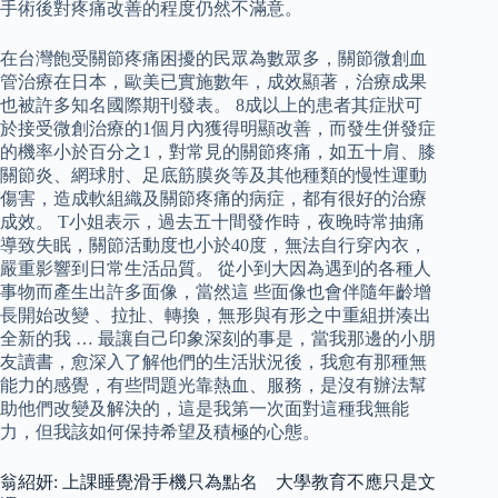
手術後對疼痛改善的程度仍然不滿意。
在台灣飽受關節疼痛困擾的民眾為數眾多，關節微創血
管治療在日本，歐美已實施數年，成效顯著，治療成果
也被許多知名國際期刊發表。 8成以上的患者其症狀可
於接受微創治療的1個月內獲得明顯改善，而發生併發症
的機率小於百分之1，對常見的關節疼痛，如五十肩、膝
關節炎、網球肘、足底筋膜炎等及其他種類的慢性運動
傷害，造成軟組織及關節疼痛的病症，都有很好的治療
成效。 T小姐表示，過去五十間發作時，夜晚時常抽痛
導致失眠，關節活動度也小於40度，無法自行穿內衣，
嚴重影響到日常生活品質。 從小到大因為遇到的各種人
事物而產生出許多面像，當然這 些面像也會伴隨年齡增
長開始改變 、拉扯、轉換，無形與有形之中重組拼湊出
全新的我 … 最讓自己印象深刻的事是，當我那邊的小朋
友讀書，愈深入了解他們的生活狀況後，我愈有那種無
能力的感覺，有些問題光靠熱血、服務，是沒有辦法幫
助他們改變及解決的，這是我第一次面對這種我無能
力，但我該如何保持希望及積極的心態。
翁紹妍: 上課睡覺滑手機只為點名 大學教育不應只是文