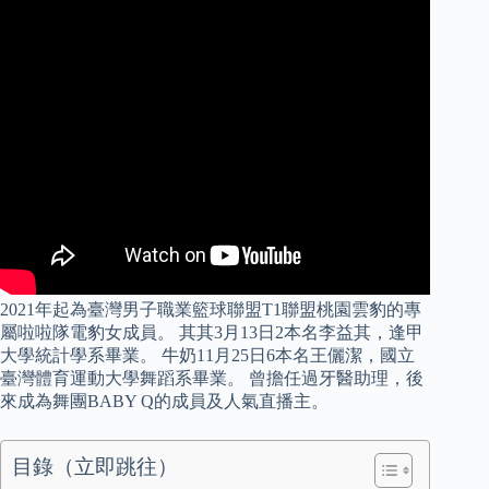
2021年起為臺灣男子職業籃球聯盟T1聯盟桃園雲豹的專
屬啦啦隊電豹女成員。 其其3月13日2本名李益其，逢甲
大學統計學系畢業。 牛奶11月25日6本名王儷潔，國立
臺灣體育運動大學舞蹈系畢業。 曾擔任過牙醫助理，後
來成為舞團BABY Q的成員及人氣直播主。
目錄（立即跳往）