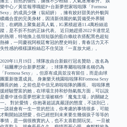
播主，自然的個性，擄獲不少粉絲，人氣逐漸攀升。 娛
樂中心／黃笙報導職籃P+台新夢想家啦啦隊「Formosa
Sexy」的成員少鹽（翁紹妍），擁有姣好甜美的外貌與
穠纖合度的完美身材，因清新俏麗的氣質備受外界關
注，在網路上聚集超高人氣，IG累積超過11.4萬粉絲追
蹤，是不折不扣的正妹代表。 近日她趕搭2022卡達世足
的熱潮，特地換上低領短版的藍白條紋衣搭配黑色超短
熱褲，一同慶祝阿根廷奪冠的歷史時刻，青春活力又不
失性感的模樣讓粉絲忍不住笑說「一直放大絕」。
2020年11月19日，球隊改由台新銀行冠名贊助，改名為
「福爾摩沙台新夢想家」；球隊專屬啦啦隊名稱仍為
「Formosa Sexy」，但原有成員並沒有留任，而是由球
團重新徵選成員。 身兼樂天桃園啦啦隊和Formosa Sexy
團長的她，之前也是中信兄弟啦啦隊的團長。 啦啦隊應
援經驗豐富的她，在球場主持和炒熱氣氛方面，可以說
是臺中迷你蛋夢想家主場被稱作「魔鬼主場」的關鍵之
一。 對於愛情，你抱著超認真嚴謹的態度，不談則已，
一談就會有一生一世的想法，你考慮的事情很多，可能
才剛開始談戀愛，你已經想到未來要生幾個孩子等等的
事情，是一個很務實的人，也不太喜歡開玩笑。 一旦被
你喜歡上，就會長長久久，癡情而死心眼，會默默的為