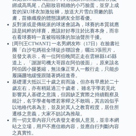
綁成高馬尾，凸顯妝容精緻的小巧臉蛋，並穿上成
套的深U球衣加激短褲，放送大片雪白滑嫩的肌
膚，苗條纖瘦的體態讓網友全部看傻。
反對派或是傳統派的球迷會認為，球賽的本質就應
該是純粹的球賽，應該好好專注於比賽本身，而非
在看球賽時一直被啦啦隊的加油聲所干擾。
[周刊王CTWANT] 一名男網友昨（17日）在臉書社
團「白沙屯媽祖全球徒步聯誼會」曬出3張照片，
並發文表示，有一位阿伯晚間正走在雲林縣145縣
道上，「謝謝司機大哥跟在阿伯後面」，原來該名
阿伯因小腿萎縮，無法像正常人一般行走，只能步
履蹣跚地緩慢跟隨著媽祖進香。
基礎運大抵以三十歲之前而論，但亦有早應於二十
歲左右，亦有稍延過三十歲者， 雖名字學若見此
影響其人基礎之意識，但因缺乏實際之持續觀察及
統計，名字學者每噤若寒蟬之不敢嗚，其吉凶似乎
以地格代表為主，並及於其人之教育程度，居住所
遷移之意義，大家不妨試為推敲。
而一切文章內容只代表發文者個人意見，並非本網
站之立場，用戶不應信賴內容，並應自行判斷內容
之真實性。