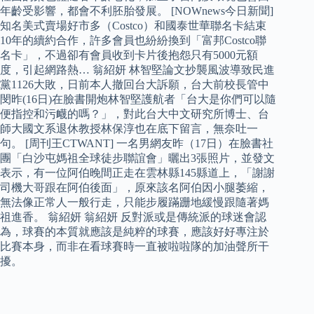
年齡受影響，都會不利胚胎發展。 [NOWnews今日新聞]
知名美式賣場好市多（Costco）和國泰世華聯名卡結束
10年的續約合作，許多會員也紛紛換到「富邦Costco聯
名卡」，不過卻有會員收到卡片後抱怨只有5000元額
度，引起網路熱… 翁紹妍 林智堅論文抄襲風波導致民進
黨1126大敗，日前本人撤回台大訴願，台大前校長管中
閔昨(16日)在臉書開炮林智堅護航者「台大是你們可以隨
便指控和污衊的嗎？」，對此台大中文研究所博士、台
師大國文系退休教授林保淳也在底下留言，無奈吐一
句。 [周刊王CTWANT] 一名男網友昨（17日）在臉書社
團「白沙屯媽祖全球徒步聯誼會」曬出3張照片，並發文
表示，有一位阿伯晚間正走在雲林縣145縣道上，「謝謝
司機大哥跟在阿伯後面」，原來該名阿伯因小腿萎縮，
無法像正常人一般行走，只能步履蹣跚地緩慢跟隨著媽
祖進香。 翁紹妍 翁紹妍 反對派或是傳統派的球迷會認
為，球賽的本質就應該是純粹的球賽，應該好好專注於
比賽本身，而非在看球賽時一直被啦啦隊的加油聲所干
擾。