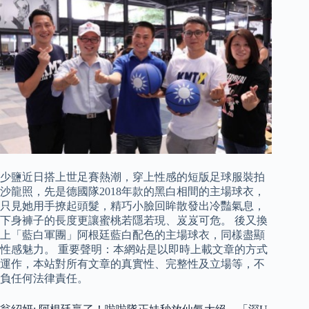
少鹽近日搭上世足賽熱潮，穿上性感的短版足球服裝拍
沙龍照，先是德國隊2018年款的黑白相間的主場球衣，
只見她用手撩起頭髮，精巧小臉回眸散發出冷豔氣息，
下身褲子的長度更讓蜜桃若隱若現、岌岌可危。 後又換
上「藍白軍團」阿根廷藍白配色的主場球衣，同樣盡顯
性感魅力。 重要聲明：本網站是以即時上載文章的方式
運作，本站對所有文章的真實性、完整性及立場等，不
負任何法律責任。