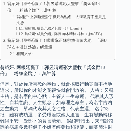
翁紹妍: 阿根廷贏了！郭昱晴運彩大豐收「獎金翻13
倍」 粉絲全跪了：萬神算
翁紹妍: 上課睡覺滑手機只為點名 大學教育不應只是
文憑
翁紹妍: 成員介紹／乳儒（@_lulumi_）
翁紹妍: 成員介紹／隊長 赤木晴梓 梓梓（@t40533）
翁紹妍: 阿根廷贏了！啦啦隊正妹秒放仙氣大絕 「深U
球衣＋激短熱褲」網暈爛
相關文章:
翁紹妍: 阿根廷贏了！郭昱晴運彩大豐收「獎金翻13
倍」 粉絲全跪了：萬神算
但是，對於你所喜歡的事物，就會採取行動契而不捨地
追求，所以你的才能之花很快就會開放的。 人格：又稱
主格，是名字的中心點，主管人一生命運。 代表其人形
性、自我意識、人生觀念；如命理之命主，為名字吉凶
之主動力，單獨代表其人之性格，代表主運。 名字簡
批：雖有成功運，多受環境或他人迫害，生有變動轉移
難得平安，受部下的員害勞煩。 翁紹軒指出，來門診諮
詢的病患多數類似Ｔ小姐歷經藥物和復健，而關節注射