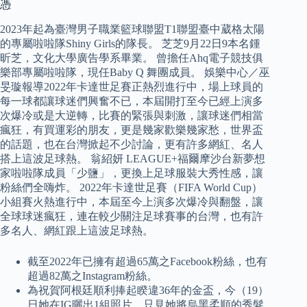
憑
2023年起為臺灣男子職業籃球聯盟T1聯盟臺中葳格太陽
的專屬啦啦隊Shiny Girls的隊長。 芝芝9月22日9本名鍾
昕芝，文化大學廣告學系畢業。 曾擔任Ahq電子競技俱
樂部專屬啦啦隊，現任Baby Q 舞團成員。 娛樂中心／巫
旻璇報導2022年卡達世足賽正熱烈進行中，場上球員的
每一球都讓球迷們興奮不已，本屆開打至今已經上演多
次爆冷或是大逆轉，比賽的緊張與刺激，讓球迷們相當
瘋狂，有買運彩的朋友，更是幾家歡樂幾家愁，世界盃
的話題，也在台灣掀起不少討論，更有許多網紅、名人
搭上這波足球熱。 翁紹妍 LEAGUE+福爾摩沙台新夢想
家啦啦隊成員「少鹽」，更換上足球服裝大秀性感，讓
粉絲們全嗨炸。 2022年卡達世足賽（FIFA World Cup）
小組賽火熱進行中，本屆至今上演多次爆冷與翻盤，讓
全球球迷瘋狂，連在較少關注足球賽事的台灣，也有許
多名人、網紅跟上這波足球熱。
截至2022年已擁有超過65萬之Facebook粉絲，也有
超過82萬之Instagram粉絲。
為祝賀阿根廷順利捧起睽違36年的金盃，今（19）
日她在IG曬出1組照片，只見她將烏黑柔順的秀髮