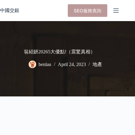
Skip
to
中國交銀
SEO服務查詢
content
翁紹妍20265大優點!（震驚真相）
benlau
April 24, 2023
地產