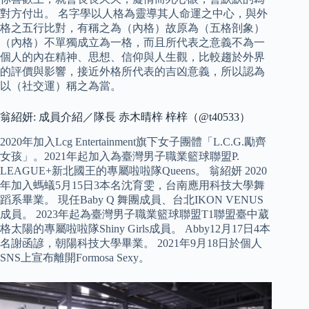
對方付出。 名字學以人格為靈導其人命運之中心，與外
格之五行比對，有稱之為（內格）故原為（五格剖象）
（內格）不單獨成立為一格，而且所代表之意義不為一
個人的內在精神、思想、信仰與人生觀，比較趨於外界
的評價與影響，接近外格所代表的吉凶意義，所以認為
以（社交運）稱之為當。
翁紹妍: 成員介紹／隊長 赤木晴梓 梓梓（@t40533）
2020年加入Lcg Entertainment旗下女子團體「L.C.G.勵齊
女孩」。2021年起加入為臺灣男子職業籃球聯盟P.
LEAGUE+新北國王的專屬啦啦隊Queens。 翁紹妍 2020
年加入螞蟻5月15日3本名沈育雯，台南應用科技大學舞
蹈系畢業。 現任Baby Q 舞團成員、台北IKON VENUS
成員。 2023年起為臺灣男子職業籃球聯盟T1聯盟臺中葳
格太陽的專屬啦啦隊Shiny Girls成員。 Abby12月17日4本
名謝函諺，朝陽科技大學畢業。 2021年9月18日於個人
SNS上宣布離開Formosa Sexy。