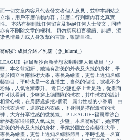
而一切文章內容只代表發文者個人意見，並非本網站之
立場，用戶不應信賴內容，並應自行判斷內容之真實
性。 本站有權刪除任何留言及拒絕任何人士發文，同時
亦有不刪除文章的權利。 切勿撰寫粗言穢語、誹謗、渲
染色情暴力或人身攻擊的言論，敬請自律。
翁紹妍: 成員介紹／乳儒（@_lulumi_）
LEAGUE+福爾摩沙台新夢想家啦啦隊人氣成員「少
鹽」本名翁紹妍，她擁有甜美的外表及火辣的身材，畢
業於國立台南藝術大學，專長為繪畫，更曾上過知名綜
藝節目，平時也是一名直播主，自然的個性，擄獲不少
粉絲，人氣逐漸攀升。 近日少鹽也搭上世足熱，從畫面
中可以看到，少鹽穿上德國隊的球衣，其中球衣的設計
相當心機，在肩膀處多挖2個洞，露出性感的小香肩，由
於球衣過短，還露出內衣線，下身則是搭配激短的球
褲，大方分享性感的微笑線。 P. LEAGUE+福爾摩沙台
新夢想家啦啦隊人氣成員「少鹽」本名翁紹妍，她擁有
甜美的外表及火辣的身材，畢業於國立台南藝術大學，
專長為繪畫，更曾上過知名綜藝節目，平時也是一名直