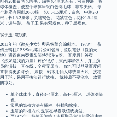
则有20根白色长绵毛，绵毛长4厘米左右，弯曲伸展，将
球体覆盖，使整个球体呈银白色绵毛球，非常美丽。 每
个刺座有周刺20-30根，长0.5-1.5厘米，白色；中刺2-3
根，长1.5-2厘米，尖端褐色。 花紫红色，花径1.5-2厘
米，漏斗形。 翁子玉 果实紫粉色，种子黑褐色。
翁子玉: 電視劇
2013年的《微交少女》與呂筱華合編劇本。 1973年，翁
倩玉轉往CBS/Sony唱片公司發展，並以電影《愛的天
地》獲得東南亞電影節特別演技獎。 百度最佳答案：
《嫉妒是我的力量》评价很好，演员阵容强大，并且演
员的演技一直在线，全程无尿点。 你也可以登录百度问
答获得更多评价。 嫁接：砧木用仙人球或量天尺，接穗
用子球，采用平接法进行嫁接。 嫁接后不要浇水，放置
阴凉处。
单个球体小，直径3~4厘米，高4~6厘米，球体深绿
色。
常见的繁殖方法有播种、扦插和嫁接。
玉翁的种植方式 玉翁在早春栽植或换盆。
而1975年，翁倩玉灌錄了市原悦子主演的電視連續