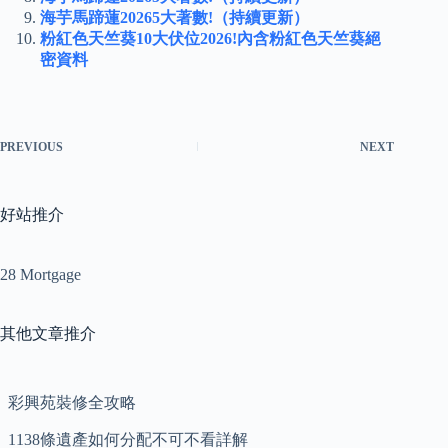
海芋馬蹄蓮20265大著數!（持續更新）
粉紅色天竺葵10大伏位2026!內含粉紅色天竺葵絕
密資料
PREVIOUS
NEXT
好站推介
28 Mortgage
其他文章推介
彩興苑裝修全攻略
1138條遺產如何分配不可不看詳解