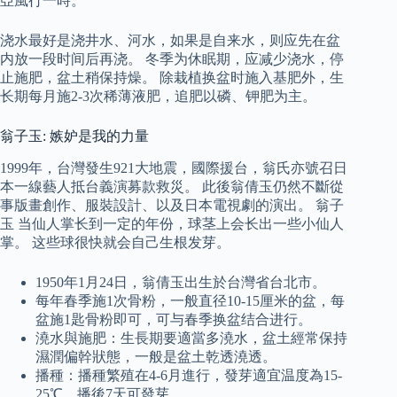
亞風行一時。
浇水最好是浇井水、河水，如果是自来水，则应先在盆
内放一段时间后再浇。 冬季为休眠期，应减少浇水，停
止施肥，盆土稍保持燥。 除栽植换盆时施入基肥外，生
长期每月施2-3次稀薄液肥，追肥以磷、钾肥为主。
翁子玉: 嫉妒是我的力量
1999年，台灣發生921大地震，國際援台，翁氏亦號召日
本一線藝人抵台義演募款救災。 此後翁倩玉仍然不斷從
事版畫創作、服裝設計、以及日本電視劇的演出。 翁子
玉 当仙人掌长到一定的年份，球茎上会长出一些小仙人
掌。 这些球很快就会自己生根发芽。
1950年1月24日，翁倩玉出生於台灣省台北市。
每年春季施1次骨粉，一般直径10-15厘米的盆，每
盆施1匙骨粉即可，可与春季换盆结合进行。
澆水與施肥：生長期要適當多澆水，盆土經常保持
濕潤偏幹狀態，一般是盆土乾透澆透。
播種：播種繁殖在4-6月進行，發芽適宜温度為15-
25℃，播後7天可發芽。