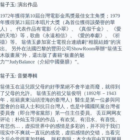
翁子玉: 演出作品
1972年獲得第10屆台灣電影金馬獎最佳女主角獎；1979
年獲得第21屆日本唱片大獎（為首位獲得該榮譽的華
人）。 代表作品有電影《小翠》、《真假千金》、《愛
的天地》等，歌曲《永遠相信》、《愛的奉獻》、《祈
禱》等。 翁倩玉參加富士電視台連續劇“相親結婚”的演
出。 另外在法國巴黎的豐田公司ShowRoom舉辦“翁倩玉
木版畫展”外，還出版了書籍“板畫的魅
力”“JudyBalance（介紹中國藥膳）”。
翁子玉: 音樂專輯
翁倩玉在這兒跟父母約好學業絕不會半途而廢，就得到
了父母的允許。 翁倩玉的祖父翁俊明（1892年－1943
年，祖籍廣東汕頭澄海的臺灣人）醫生是第一位參與同
盟會的台籍人士和抗日台灣人，也是中國國民黨台灣省
委員會（即台灣省黨部）第一任主任委員。 丢豆网网友
评论：朴灿玉导演的作品，有欢笑、有泪水、有喜悦、
有悲伤…，虚拟世界中的感情是多彩的，并不同于我们
现实中不爽就一直玩的感觉，虚拟感情的交错，当看完
之后会觉得更加舒畅。 版权声明：本文内容由互联网用