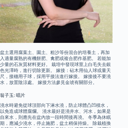
盆土選用腐葉土、園土、粗沙等份混合的培養土，再加
入適量腐熟的有機餅肥、禽肥或複合肥作基肥。 若能加
少量的石灰質材料更好。 栽培中發現球莖上白毛失去銀
色光澤時，進行切除更新。 嫁接：砧木用仙人球或量天
尺，接穗用子球，採用平接法進行嫁接。 嫁接後不要澆
水，放置陰涼處。 嫁接方法參見金琥有關部分。
翁子玉: 唱片
澆水時避免從球頂部向下淋水澆，防止球體凸凹積水，
以免造成球體腐爛。 澆水最好是澆井水、河水，如果是
自來水，則應先在盆內放一段時間後再澆。 冬季為休眠
期，應減少澆水，停止施肥，盆土稍保持燥。 除栽植換