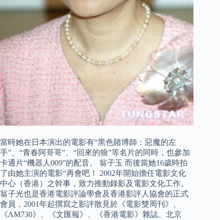
當時她在日本演出的電影有“黑色賭博師：惡魔的左
手”、“青春阿哥哥”、“回來的狼”等名片的同時，也參加
卡通片“機器人009”的配音。 翁子玉 而後當她16歲時拍
了由她主演的電影“再會吧！ 2002年開始擔任電影文化
中心（香港）之幹事，致力推動錄影及電影文化工作。
翁子光也是香港電影評論學會及香港影評人協會的正式
會員，2001年起撰寫之影評散見於《電影雙周刊》、
《AM730》、《文匯報》、《香港電影》雜誌、北京