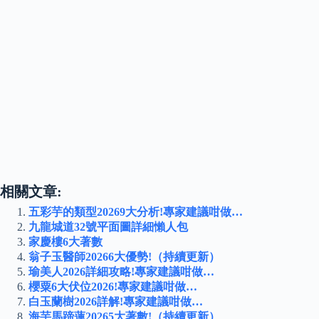
相關文章:
五彩芋的類型20269大分析!專家建議咁做…
九龍城道32號平面圖詳細懶人包
家慶樓6大著數
翁子玉醫師20266大優勢!（持續更新）
瑜美人2026詳細攻略!專家建議咁做…
櫻粟6大伏位2026!專家建議咁做…
白玉蘭樹2026詳解!專家建議咁做…
海芋馬蹄蓮20265大著數!（持續更新）