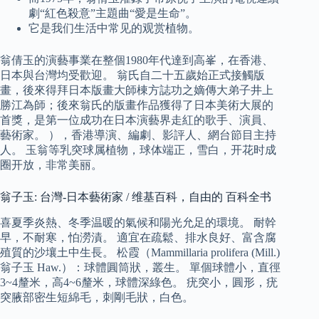
劇“紅色殺意”主題曲“愛是生命”。
它是我们生活中常见的观赏植物。
翁倩玉的演藝事業在整個1980年代達到高峯，在香港、
日本與台灣均受歡迎。 翁氏自二十五歲始正式接觸版
畫，後來得拜日本版畫大師棟方誌功之嫡傳大弟子井上
勝江為師；後來翁氏的版畫作品獲得了日本美術大展的
首獎，是第一位成功在日本演藝界走紅的歌手、演員、
藝術家。 ），香港導演、編劇、影評人、網台節目主持
人。 玉翁等乳突球属植物，球体端正，雪白，开花时成
圈开放，非常美丽。
翁子玉: 台灣-日本藝術家 / 维基百科，自由的 百科全书
喜夏季炎熱、冬季温暖的氣候和陽光允足的環境。 耐幹
早，不耐寒，怕澇漬。 適宜在疏鬆、排水良好、富含腐
殖質的沙壤土中生長。 松霞（Mammillaria prolifera (Mill.)
翁子玉 Haw.）：球體圓筒狀，叢生。 單個球體小，直徑
3~4釐米，高4~6釐米，球體深綠色。 疣突小，圓形，疣
突腋部密生短綿毛，刺剛毛狀，白色。