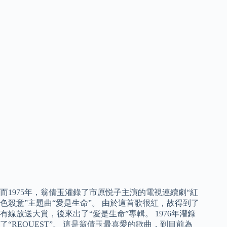
而1975年，翁倩玉灌錄了市原悦子主演的電視連續劇“紅
色殺意”主題曲“愛是生命”。 由於這首歌很紅，故得到了
有線放送大賞，後來出了“愛是生命”專輯。 1976年灌錄
了“REQUEST”。 這是翁倩玉最喜愛的歌曲，到目前為