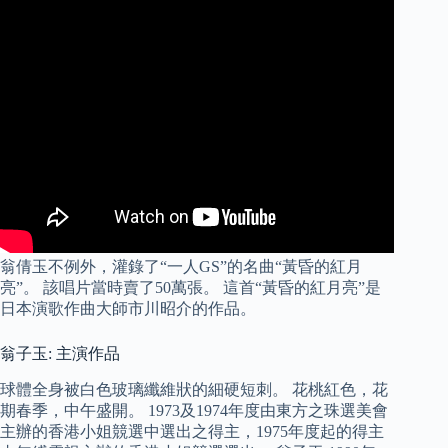
翁倩玉不例外，灌錄了“一人GS”的名曲“黃昏的紅月
亮”。 該唱片當時賣了50萬張。 這首“黃昏的紅月亮”是
日本演歌作曲大師市川昭介的作品。
翁子玉: 主演作品
球體全身被白色玻璃纖維狀的細硬短刺。 花桃紅色，花
期春季，中午盛開。 1973及1974年度由東方之珠選美會
主辦的香港小姐競選中選出之得主，1975年度起的得主