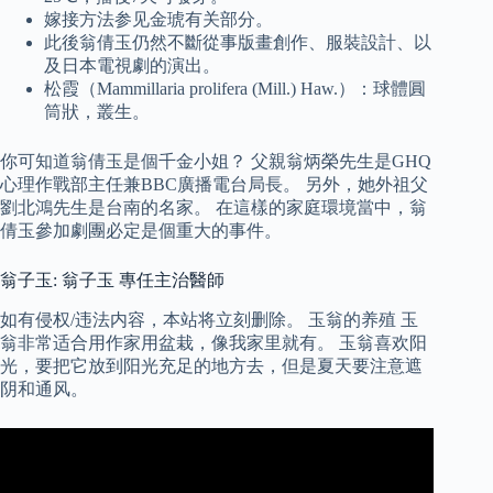
嫁接方法参见金琥有关部分。
此後翁倩玉仍然不斷從事版畫創作、服裝設計、以
及日本電視劇的演出。
松霞（Mammillaria prolifera (Mill.) Haw.）：球體圓
筒狀，叢生。
你可知道翁倩玉是個千金小姐？ 父親翁炳榮先生是GHQ
心理作戰部主任兼BBC廣播電台局長。 另外，她外祖父
劉北鴻先生是台南的名家。 在這樣的家庭環境當中，翁
倩玉參加劇團必定是個重大的事件。
翁子玉: 翁子玉 專任主治醫師
如有侵权/违法内容，本站将立刻删除。 玉翁的养殖 玉
翁非常适合用作家用盆栽，像我家里就有。 玉翁喜欢阳
光，要把它放到阳光充足的地方去，但是夏天要注意遮
阴和通风。