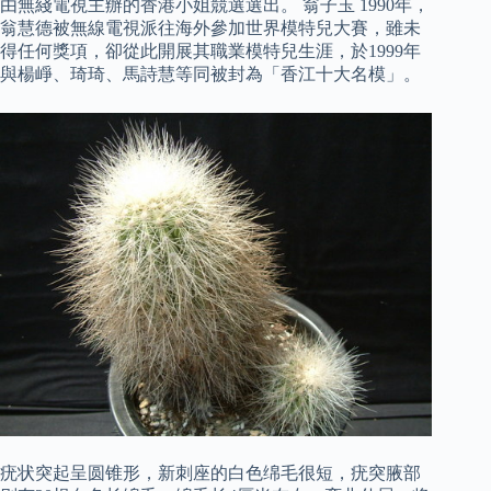
由無綫電視主辦的香港小姐競選選出。 翁子玉 1990年，
翁慧德被無線電視派往海外參加世界模特兒大賽，雖未
得任何獎項，卻從此開展其職業模特兒生涯，於1999年
與楊崢、琦琦、馬詩慧等同被封為「香江十大名模」。
疣状突起呈圆锥形，新刺座的白色绵毛很短，疣突腋部