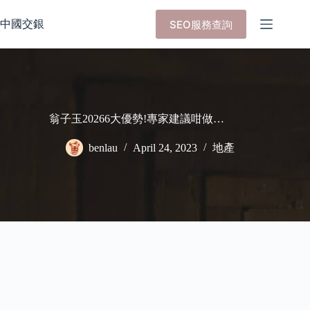
Skip
to
中國交銀
SEO服務查詢
content
翁子玉20266大優勢!專家建議咁做…
benlau
April 24, 2023
地產