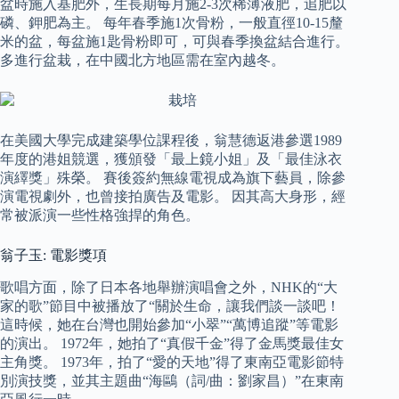
盆時施入基肥外，生長期每月施2-3次稀薄液肥，追肥以
磷、鉀肥為主。 每年春季施1次骨粉，一般直徑10-15釐
米的盆，每盆施1匙骨粉即可，可與春季換盆結合進行。
多進行盆栽，在中國北方地區需在室內越冬。
在美國大學完成建築學位課程後，翁慧德返港參選1989
年度的港姐競選，獲頒發「最上鏡小姐」及「最佳泳衣
演繹獎」殊榮。 賽後簽約無線電視成為旗下藝員，除參
演電視劇外，也曾接拍廣告及電影。 因其高大身形，經
常被派演一些性格強捍的角色。
翁子玉: 電影獎項
歌唱方面，除了日本各地舉辦演唱會之外，NHK的“大
家的歌”節目中被播放了“關於生命，讓我們談一談吧！
這時候，她在台灣也開始參加“小翠”“萬博追蹤”等電影
的演出。 1972年，她拍了“真假千金”得了金馬獎最佳女
主角獎。 1973年，拍了“愛的天地”得了東南亞電影節特
別演技獎，並其主題曲“海鷗（詞/曲：劉家昌）”在東南