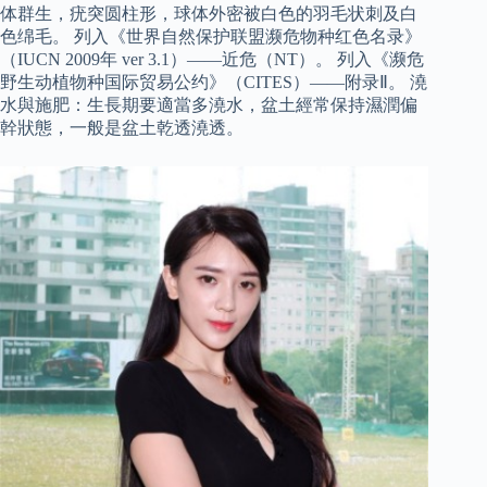
体群生，疣突圆柱形，球体外密被白色的羽毛状刺及白
色绵毛。 列入《世界自然保护联盟濒危物种红色名录》
（IUCN 2009年 ver 3.1）——近危（NT）。 列入《濒危
野生动植物种国际贸易公约》（CITES）——附录Ⅱ。 澆
水與施肥：生長期要適當多澆水，盆土經常保持濕潤偏
幹狀態，一般是盆土乾透澆透。