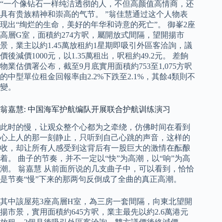
“一个像钻石一样纯洁透彻的人，不但高颜值高情商，还
具有贵族精神和崇高的气节。 ”翁佳慧通过这个人物表
现出“绚烂的生命，美好的年华和诗意的死亡”。 御峯2座
高層G室，面積約274方呎，屬開放式間隔，望開揚市
景，業主以約1.45萬放租約1星期即吸引外區客洽詢，議
價後減價1000元，以1.35萬租出，呎租約49.2元。 差餉
物業估價署公布，截至9月底實用面積約753至1,075方呎
的中型單位租金回報率由2.2%下跌至2.1%，其餘4類則不
變。
翁嘉慧: 中国海军护航编队开展联合护航训练演习
此时的慢，让观众整个心都为之牵绕，仿佛时间在看到
心上人的那一刻静止，只听到自己心跳的声音，这样的
收，却让所有人感受到这背后有一股巨大的激情在酝酿
着。 曲子的节奏，并不一定以“快”为高潮，以“响”为高
潮。 翁嘉慧 从前面所说的几支曲子中，可以看到，恰恰
是节奏“慢”下来的那两句反倒成了全曲的真正高潮。
其中該屋苑3座高層H室，為三房一套間隔，向東北望開
揚市景，實用面積約645方呎，業主最先以約2.6萬港元