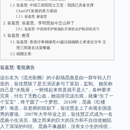
翁嘉慧: 中国工程院院士王坚：我国已具备支撑
ChatGPT发展的算力基础
翁嘉慧: 蒙嘉慧
翁嘉慧: 翁嘉慧。李明慧如今怎么样了
翁嘉慧: 中国海军护航编队开展联合护航训练演习
翁嘉慧: 教育
翁嘉慧: 香港仔車禍慘死43歲法籍鐵騎士來港近廿年 主
理三間著名法菜餐廳
相關文章:
翁嘉慧: 電視廣告
这出名为《流光歌阙》的小剧场昆曲是由一群年轻人打
造的，翁佳慧除了是主演还参与了策划，监制。 她笑称
自己是“水瓶座，一矫情起来简直就不是人”，各种要求
完美，付出了无数心血，她说排完这出戏，就像“生了一
个宝宝”，终于圆了一个梦想。 2010年，昆曲《红楼
梦》海选，在老师的鼓励下，翁佳慧走上了央视全国选
秀的赛场。 2007年大学毕业之后，翁佳慧正式成为一名
昆曲小生演员，随之而来的巨大的压力和不自信使她陷
入了深深的纠结。 昆曲不像越剧，没有女小生的传统，