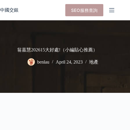
Skip
to
中國交銀
SEO服務查詢
content
翁嘉慧202615大好處!（小編貼心推薦）
benlau
April 24, 2023
地產