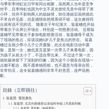
与季军李绮虹近日罕有同台相聚，虽然两人当年是竞争
对手，且李绮虹也因为中文不灵光曾经无意中得罪了谭
小环，但并不影响两人的姐妹情，卸任港姐后虽然彼此
不常合作见面，但是感情依然维系得不错，这次难得同
台就有说不完的话。 随着次子年纪渐大，翁嘉穗也开始
带着次子出席公开场合，特别是一些慈善活动。 近期翁
嘉穗罕见带着次子参加电影慈善活动，翁嘉穗母子成为
了现场的焦点，应该说她6岁儿子是焦点的所在。 翁嘉
穗过去很少带小儿子公开露脸，此次在电影活动中露
脸，是第一次，她也直言是第一次带儿子来看电影，因
为孩子从前太小了，不适合带出来。 不过这个第一次，
就给媒体留下了深刻的印象，因为这个小朋友在现场一
点都不配合，既不愿单独照相，也不愿意与母亲合照，
非常怕丑，这令翁嘉穗感到非常不好意思，连声说抱
歉。
目錄（立即跳往）
翁嘉慧: 電視廣告
翁嘉慧: 北京向困难群众发临时补贴 2月底前到账
翁嘉慧: 電視劇（無綫電視）