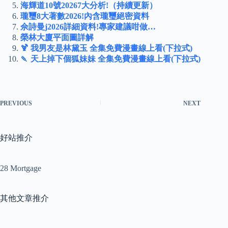
海輝道10號20267大分析!（持續更新）
瓏璽8大著數2026!內含瓏璽絕密資料
佘詩曼j2026詳細資料!專家建議咁做…
榮林大廈平面圖詳解
🍹 我男友是林黛玉 全集免費漫畫線上看(下拉式)
🍡 天上掉下個狐妹妹 全集免費漫畫線上看(下拉式)
PREVIOUS
NEXT
好站推介
28 Mortgage
其他文章推介