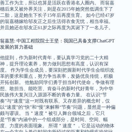
善工作为主，所以也算是活跃在香港名人圈内。 而翁嘉
穗后来又被外界关注，则是在2015年她突然低调生下了
二胎，这是她生下长子15年后再度生育。 如今已经47岁
的翁嘉穗嫁给邬友正之后生活得衣食无忧，相当幸福。
并且她还在邬友正61岁之际再度为其诞下了一名儿子。
翁嘉慧: 中国工程院院士王坚：我国已具备支撑ChatGPT
发展的算力基础
他提到，作为新时代青年，要认真学习党的二十大精
神，提升理论素养，努力做到思想有高度，认识有深
度。 作为学生会成员，要深刻把握新时代学生会组织改
革的要求和重点，努力争当表率，发扬优良传统，积极
开拓创新。 他勉励同学们勇于担当时代使命，争做有理
想、敢担当、能吃苦、肯奋斗的新时代好青年，为中华
民族伟大复兴注入源源不断的青春力量。 在认识“节
奏”与“速度”这一对既有联系、又存差异的概念时，仅
以“速度”的“快”和“慢”来解释“节奏”问题，显然是一种偏
颇与谬误。 当＂速度＂被引人舞台领域之后，它只
是“节奏”内涵中的一个组成部分，是时间、空间、幅
度、力度的表面现象。 所谓＂速度＂，它是运动的物体
在一个方向上单位时间内所经过的距离和快慢疾徐的比