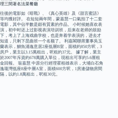
理三間著名法菜餐廳
往後的電影如《暗戰》、《真心英雄》及《甜言蜜語》
等均獲好評。 在短短兩年間，蒙嘉慧一口氣拍了十二套
電影，其中佔半數是頗有質素的作品。 小时候她喜欢表
演，初中时还上过影视表演培训班，后来在老师的鼓励
下，考上了上海戏曲学校，也是奔着学表演的，进去才
知道，只剩下昆曲班一个名额了。 利嘉閣聯席董事吳玉
蘭表示，鰂魚涌逸意居2座低層B室，面積約850方呎，3
房戶，業主以3.15萬租出，呎租約37元。 據了解，業主
於2007年斥資約678萬購入單位，現租出可享約5.6厘租
金回報。 翁嘉慧 中原分行經理霍栢雄表示，大埔白石角
逸瓏灣低座8座中層A室，面積600方呎，1房連儲物房間
隔，以約1.8萬租出，呎租30元。