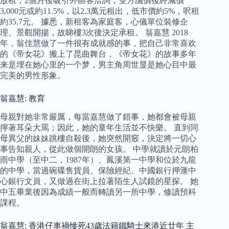
放租，2個月後吸引外區客洽詢，雙方議價後終減價
3,000元或約11.5%，以2.3萬元租出，低市價約5%，呎租
約35.7元。 據悉，新租客為家庭客，心儀單位裝修企
理、景觀開揚，故睇樓3次後決定承租。 翁嘉慧 2018
年，翁佳慧做了一件很有成就感的事，把自己非常喜欢
的《帝女花》搬上了昆曲舞台，《帝女花》的故事多年
来是埋在她心里的一个梦，男主角周世显是她心目中最
完美的男性形象。
翁嘉慧: 教育
母親對她非常嚴厲，每當嘉慧做了錯事，她都會被母親
擰著耳朵大罵；因此，她的童年生活並不快樂。 直到同
母異父的妹妹跳樓自殺後，她突然開竅，決定將一切心
事告知親人，從此做個開朗的女孩。 中學就讀於元朗柏
雨中學（至中二，1987年）、鳳溪第一中學和位於九龍
的中學，當過碗碟售貨員、保險經紀、中國銀行押滙中
心銀行文員，又做過在街上拉著陌生人試鏡的星探。 她
中五畢業後因為成績一般而轉讀另一所中學，修讀預科
課程。
翁嘉慧: 香港仔車禍慘死43歲法籍鐵騎士來港近廿年 主