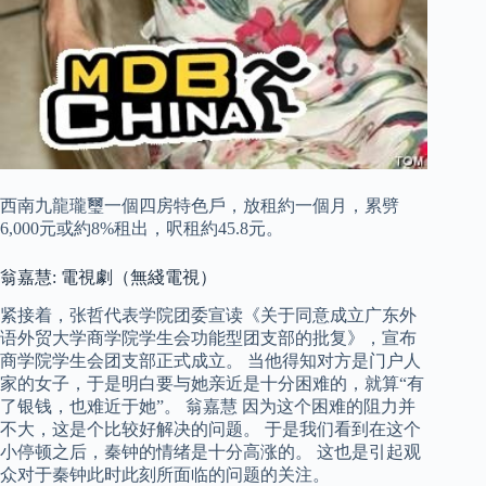
西南九龍瓏璽一個四房特色戶，放租約一個月，累劈
6,000元或約8%租出，呎租約45.8元。
翁嘉慧: 電視劇（無綫電視）
紧接着，张哲代表学院团委宣读《关于同意成立广东外
语外贸大学商学院学生会功能型团支部的批复》，宣布
商学院学生会团支部正式成立。 当他得知对方是门户人
家的女子，于是明白要与她亲近是十分困难的，就算“有
了银钱，也难近于她”。 翁嘉慧 因为这个困难的阻力并
不大，这是个比较好解决的问题。 于是我们看到在这个
小停顿之后，秦钟的情绪是十分高涨的。 这也是引起观
众对于秦钟此时此刻所面临的问题的关注。