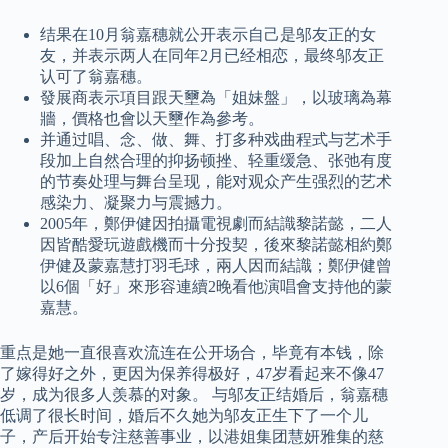
结果在10月翁嘉穗就公开表示自己是邬友正的女
友，并表示两人在同年2月已经相恋，最终邬友正
认可了翁嘉穗。
發展商表示項目跟天壐為「姐妹盤」，以玻璃為幕
牆，價格也會以天壐作為參考。
并通过唱、念、做、舞、打多种戏曲程式与艺术手
段加上自然合理的抑扬顿挫、轻重缓急、张弛有度
的节奏处理与舞台呈现，能对观众产生强烈的艺术
感染力、凝聚力与震撼力。
2005年，鄭伊健因拍攝電視劇而結識黎諾懿，二人
因皆酷愛玩遊戲機而十分投契，後來黎諾懿相約鄭
伊健及蒙嘉慧打羽毛球，兩人因而結識；鄭伊健曾
以6個「好」來形容連續2晚看他演唱會支持他的蒙
嘉慧。
重点是她一直很喜欢流连在公开场合，毕竟有本钱，除
了嫁得好之外，更因为保养得极好，47岁看起来不像47
岁，成为很多人羡慕的对象。 与邬友正结婚后，翁嘉穗
低调了很长时间，婚后不久她为邬友正生下了一个儿
子，产后开始专注慈善事业，以港姐集团慧妍雅集的慈