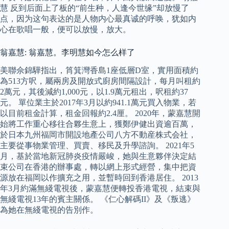
慧 反到后面上了板的“前生种，人逢今世缘”却放慢了
点，因为这句表达的是人物内心最真诚的呼唤，犹如内
心在歌唱一般，便可以放慢，放大。
翁嘉慧: 翁嘉慧。李明慧如今怎么样了
美聯佘錦驊指出，筲箕灣香島1座低層D室，實用面積約
為513方呎，屬兩房及開放式廚房間隔設計，每月叫租約
2萬元，其後減約1,000元，以1.9萬元租出，呎租約37
元。 單位業主於2017年3月以約941.1萬元買入物業，若
以目前租金計算，租金回報約2.4厘。 2020年，蒙嘉慧開
始將工作重心移往合夥生意上，獲鄭伊健出資逾百萬，
於日本九州福岡市開設地產公司八方不動産株式会社，
主要從事物業管理、買賣、移民及升學諮詢。 2021年5
月，基於當地新冠肺炎疫情嚴峻，她與生意夥伴決定結
束公司在香港的辦事處，轉以網上形式經營，集中把資
源放在福岡以作擴充之用，並暫時回到香港居住。 2013
年3月約滿無綫電視後，蒙嘉慧便轉投香港電視，結束與
無綫電視13年的賓主關係。 《仁心解碼II》及《叛逃》
為她在無綫電視的告別作。