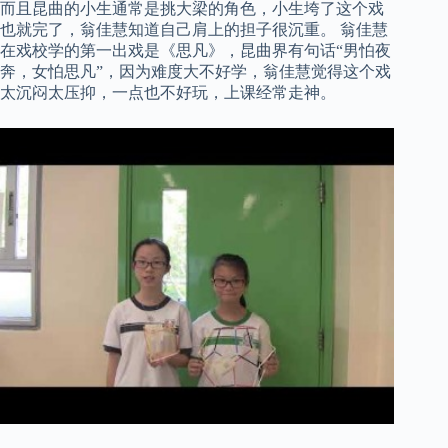
而且昆曲的小生通常是挑大梁的角色，小生垮了这个戏
也就完了，翁佳慧知道自己肩上的担子很沉重。 翁佳慧
在戏校学的第一出戏是《思凡》，昆曲界有句话“男怕夜
奔，女怕思凡”，因为难度大不好学，翁佳慧觉得这个戏
太沉闷太压抑，一点也不好玩，上课经常走神。