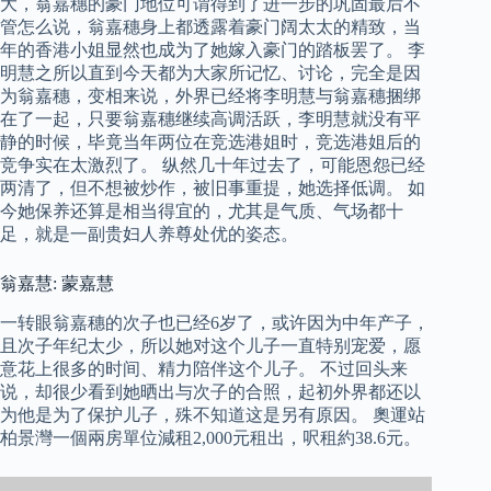
大，翁嘉穗的豪门地位可谓得到了进一步的巩固最后不
管怎么说，翁嘉穗身上都透露着豪门阔太太的精致，当
年的香港小姐显然也成为了她嫁入豪门的踏板罢了。 李
明慧之所以直到今天都为大家所记忆、讨论，完全是因
为翁嘉穗，变相来说，外界已经将李明慧与翁嘉穗捆绑
在了一起，只要翁嘉穗继续高调活跃，李明慧就没有平
静的时候，毕竟当年两位在竞选港姐时，竞选港姐后的
竞争实在太激烈了。 纵然几十年过去了，可能恩怨已经
两清了，但不想被炒作，被旧事重提，她选择低调。 如
今她保养还算是相当得宜的，尤其是气质、气场都十
足，就是一副贵妇人养尊处优的姿态。
翁嘉慧: 蒙嘉慧
一转眼翁嘉穗的次子也已经6岁了，或许因为中年产子，
且次子年纪太少，所以她对这个儿子一直特别宠爱，愿
意花上很多的时间、精力陪伴这个儿子。 不过回头来
说，却很少看到她晒出与次子的合照，起初外界都还以
为他是为了保护儿子，殊不知道这是另有原因。 奧運站
柏景灣一個兩房單位減租2,000元租出，呎租約38.6元。