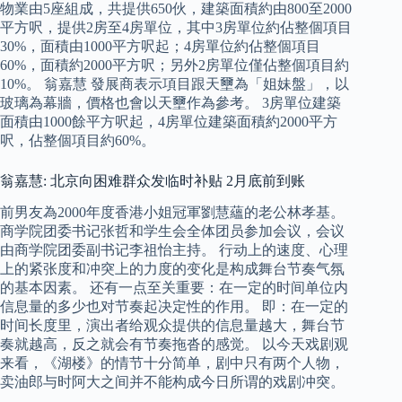
物業由5座組成，共提供650伙，建築面積約由800至2000
平方呎，提供2房至4房單位，其中3房單位約佔整個項目
30%，面積由1000平方呎起；4房單位約佔整個項目
60%，面積約2000平方呎；另外2房單位僅佔整個項目約
10%。 翁嘉慧 發展商表示項目跟天壐為「姐妹盤」，以
玻璃為幕牆，價格也會以天壐作為參考。 3房單位建築
面積由1000餘平方呎起，4房單位建築面積約2000平方
呎，佔整個項目約60%。
翁嘉慧: 北京向困难群众发临时补贴 2月底前到账
前男友為2000年度香港小姐冠軍劉慧蘊的老公林孝基。
商学院团委书记张哲和学生会全体团员参加会议，会议
由商学院团委副书记李祖怡主持。 行动上的速度、心理
上的紧张度和冲突上的力度的变化是构成舞台节奏气氛
的基本因素。 还有一点至关重要：在一定的时间单位内
信息量的多少也对节奏起决定性的作用。 即：在一定的
时间长度里，演出者给观众提供的信息量越大，舞台节
奏就越高，反之就会有节奏拖沓的感觉。 以今天戏剧观
来看，《湖楼》的情节十分简单，剧中只有两个人物，
卖油郎与时阿大之间并不能构成今日所谓的戏剧冲突。