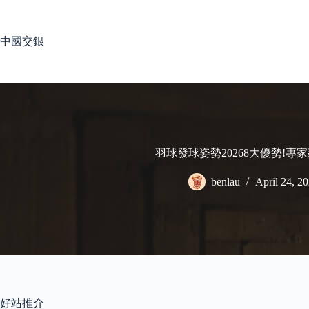
Skip
to
content
中國交銀
羽球發球姿勢20268大優勢!專
benlau
April 24, 2
好站推介