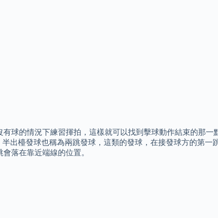
沒有球的情況下練習揮拍，這樣就可以找到擊球動作結束的那一點
 • 半出檯發球也稱為兩跳發球，這類的發球，在接發球方的第
跳會落在靠近端線的位置。