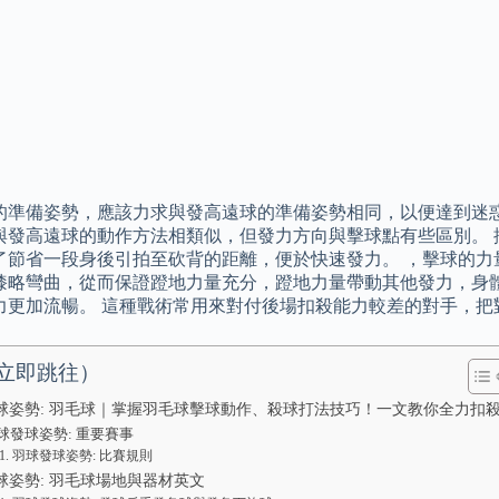
的準備姿勢，應該力求與發高遠球的準備姿勢相同，以便達到迷惑
與發高遠球的動作方法相類似，但發力方向與擊球點有些區別。 
了節省一段身後引拍至砍背的距離，便於快速發力。 ，擊球的力
膝略彎曲，從而保證蹬地力量充分，蹬地力量帶動其他發力，身
力更加流暢。 這種戰術常用來對付後場扣殺能力較差的對手，把
立即跳往）
球姿勢: 羽毛球｜掌握羽毛球擊球動作、殺球打法技巧！一文教你全力扣
球發球姿勢: 重要賽事
羽球發球姿勢: 比賽規則
球姿勢: 羽毛球場地與器材英文