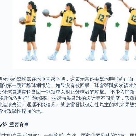
時發球的擊球需在球垂直落下時，這表示當你要擊球時球的正面已
檯的第一跳距離球網很近，如果沒有被回擊，球會彈跳多次後才跳
接發球員通常也會回一顆短球以阻止發球者的攻擊。 不少入門新
文將教你依照從訓練頻率、技術特點及球拍設計等不同角度，選擇
都連續失誤，遲遲不能積分，就應當發以穩定性為主的球;如果雙
當發攻擊性較強的球。
勢: 重要賽事
夠大的盒子(或紙箱)，一個接近T字線，面對你要發球的地方，而