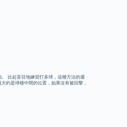
。 比起盲目地練習打多球，這種方法的週
一跳大約是球檯中間的位置，如果沒有被回擊，