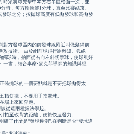
打時須將球先擊中本方右半區枱面一次，並
0分時，每方輪換髮1分球，直至比賽結束。
式發球之分；按拋球高度有低拋發球和高拋發
到對方發球區內的前發球線附近叫做髮網前
進攻技術。 由於網前球飛行距離短、弧線
拍觸球時，拍面從右向左斜切擊球，使球剛好
》一書，結合李察•麥克菲導師的知識與經
正確拋球的一個要點就是不要把球拋得太
五指併攏，不要用手指擊球。
在場上來回奔跑。
應該從這兩種握法學起。
引拍至砍背的距離，便於快速發力。
明確了什麼是“發球違例”,在判斷是否“發球違
是“发球违例”。