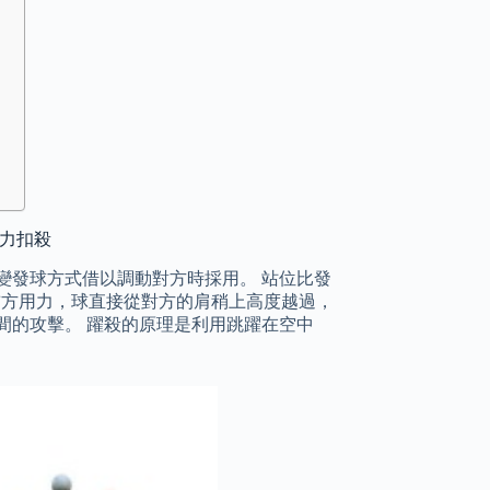
全力扣殺
變發球方式借以調動對方時採用。 站位比發
前方用力，球直接從對方的肩稍上高度越過，
間的攻擊。 躍殺的原理是利用跳躍在空中