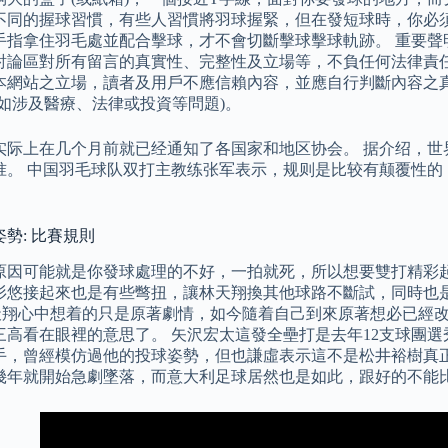
不同的握球習慣，有些人習慣將羽球握緊，但在發短球時，你必須
手指拿住羽毛處並配合擊球，才不會切斷擊球擊球軌跡。 重要聲
討論區對所有留言的真實性、完整性及立場等，不負任何法律責任
本網站之立場，讀者及用戶不應信賴內容，並應自行判斷內容之真
(如涉及醫療、法律或投資等問題)。
实际上在几个月前就已经通知了各国家和地区协会。 据介绍，世
准。 中国羽毛球队双打主教练张军表示，规则是比较有颠覆性的
勢: 比賽規則
原因可能就是你發球處理的不好，一拍就死，所以想要雙打精彩起
杉悠接起來也是有些彆扭，讓林天翔換其他球路不斷試，同時也
林天翔心中想着的只是原著劇情，如今隨着自己到來原著想必已經
三高看在眼裡的意思了。 矢沢宏太這發全壘打是去年12支球團
手，曾經模仿過他的投球姿勢，但也謙虛表示這不是松井裕樹真正的
幾年就開始急劇墜落，而意大利足球居然也是如此，跟好的不能