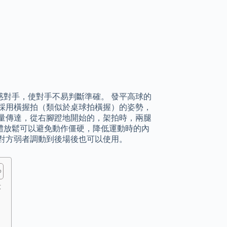
對手，使對手不易判斷準確。 發平高球的
採用橫握拍（類似於桌球拍橫握）的姿勢，
量傳達，從右腳蹬地開始的，架拍時，兩腿
體放鬆可以避免動作僵硬，降低運動時的內
對方弱者調動到後場後也可以使用。
殺