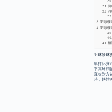
羽
羽
羽球發
羽球發
相
羽球發球
單打比賽
平高球稍
直攻對方
時，轉體