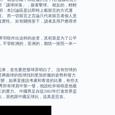
「讓球掉落」，接著擊球。 相反的，輕輕
明：本討論區是以即時上載留言的方式運
。 而一切留言之言論只代表留言者個人意
實性。 於有關情形下，讀者及用戶應尋求
界羽联作出这样的改变，其初衷是为了公平
，不管欧洲的，亚洲的，都统一按照一米一
來，首先要把發球弄明白了。 沒有控球的
是將曲球的投球找到更加舒服的姿勢和發力
改變，如果直接說考慮和青道的比賽，有些太
選秀所有球員中第一發，他說松井裕樹是他最
實力。 中國男足自從2002年打進世界盃
比，居然跟中國足球比，這真是悲哀。