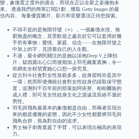
變，象徵置之度外的過去，而現在正以全新之姿擁抱未
來。 透過我們的簡單訂閱計劃，獲取 Getty Images 的最
佳內容。 海量優質圖片、影片和音樂選項正待您探索。
不得不提的是無限符號（∞），一個象徴永恆、無
窮無盡的概念，其受歡迎之處在於它可以套用於幾
乎所有事物：愛情、家庭、信念⋯⋯在無限符號之
中加上的字，見證着自己的人生觀。
不過，最令網民關注的是她以浴袍Deep V上陣拍
片，疑因露出心口而後期加上羽毛圖案遮胸，令一
班網友全程望實她心口想一探究竟。
從古到今社會對女性規範多多，紋身當時亦是其中
一環；然而即便傳統社會對女性紋身仍採取保守態
度，追溯到千百年前的部落如阿依努、柏柏爾族的
成人禮，則可見女性紋身文化之源遠流長絕不遜於
男性。
羽毛與飛鳥最基本的象徴都是自由，而兩者呈現出
來的都是優雅的姿態，因此不少女性都愛將羽毛與
飛鳥合拼，視為對自由的追求。
男士袖子刺青遮蓋了手臂，可以表現出極高的表現
力。