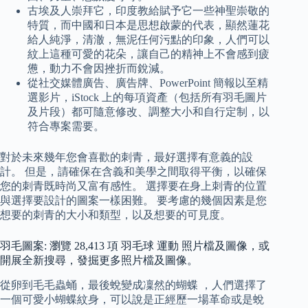
古埃及人崇拜它，印度教給賦予它一些神聖崇敬的
特質，而中國和日本是思想啟蒙的代表，顯然蓮花
給人純淨，清澈，無泥任何污點的印象，人們可以
紋上這種可愛的花朵，讓自己的精神上不會感到疲
憊，動力不會因挫折而銳減。
從社交媒體廣告、廣告牌、PowerPoint 簡報以至精
選影片，iStock 上的每項資產（包括所有羽毛圖片
及片段）都可隨意修改、調整大小和自行定制，以
符合專案需要。
對於未來幾年您會喜歡的刺青，最好選擇有意義的設
計。 但是，請確保在含義和美學之間取得平衡，以確保
您的刺青既時尚又富有感性。 選擇要在身上刺青的位置
與選擇要設計的圖案一樣困難。 要考慮的幾個因素是您
想要的刺青的大小和類型，以及想要的可見度。
羽毛圖案: 瀏覽 28,413 項 羽毛球 運動 照片檔及圖像，或
開展全新搜尋，發掘更多照片檔及圖像。
從卵到毛毛蟲蛹，最後蛻變成凜然的蝴蝶 ，人們選擇了
一個可愛小蝴蝶紋身，可以說是正經歷一場革命或是蛻