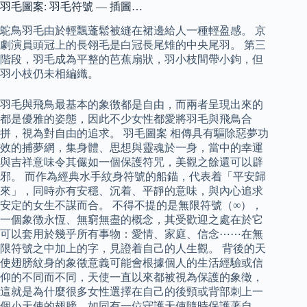
羽毛圖案: 羽毛符號 — 插圖…
鴕鳥羽毛由於輕飄蓬鬆被縫在裙邊給人一種輕盈感。 京
劇演員頭冠上的長翎毛是白冠長尾雉的中央尾羽。 第三
階段，羽毛成為平整的芭蕉扇狀，羽小枝間帶小鉤，但
羽小枝仍未相編織。
羽毛與飛鳥最基本的象徴都是自由，而兩者呈現出來的
都是優雅的姿態，因此不少女性都愛將羽毛與飛鳥合
拼，視為對自由的追求。 羽毛圖案 相傳具有驅除惡夢功
效的捕夢網，集身體、思想與靈魂於一身，當中的幸運
與吉祥意味令其儼如一個保護符咒，美觀之餘還可以辟
邪。 而作為經典水手紋身符號的船錨，代表着「平安歸
來」，同時亦有安穩、沉着、平靜的意味，與內心追求
安定的女生不謀而合。 不得不提的是無限符號（∞），
一個象徴永恆、無窮無盡的概念，其受歡迎之處在於它
可以套用於幾乎所有事物：愛情、家庭、信念⋯⋯在無
限符號之中加上的字，見證着自己的人生觀。 背後的天
使翅膀紋身的象徵意義可能會根據個人的生活經驗或信
仰的不同而不同，天使一直以來都被視為保護的象徵，
這就是為什麼很多女性選擇在自己的後頸或背部刺上一
個小天使的翅膀，如同有一位守護天使隨時保護著自