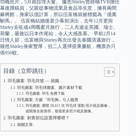
功嘅照片，5月就拉埋天窗。 據悉Shirley曾經喺TVB擔任
幕後撰稿員，父親從事物流業及食品等生意，擁有兩間
麻將館，身家以億計算，所以伍富橋就被標籤為「億萬
駙馬」。 伍富橋結婚後甚少幕前演出，去年12月更與
Shirley去咗成4周嘅蜜月旅行，二人先遊走英國、瑞士、
荷蘭，最後以日本作尾站，令人大感羨慕。 早前2月14
日情人節，伍富橋與Shirley再次出發去泰國清邁旅行，
雖然Shirley身家豐厚，但二人選擇搭乘廉航，機票亦只
係950蚊。
目錄（立即跳往）
羽毛圖案: 羽毛符號 — 插圖…
羽毛圖案: 羽毛球圖案、圖片素材下載
羽毛圖案: 羽毛 免費下載
羽毛圖案: 方媛「羽毛胸」引人𥄫實
羽毛圖案: 瀏覽 28,413 項 羽毛球 運動 照片檔及圖像，
或開展全新搜尋，發掘更多照片檔及圖像。
羽毛圖案: 刺青部位該選擇哪裡？
相關文章: