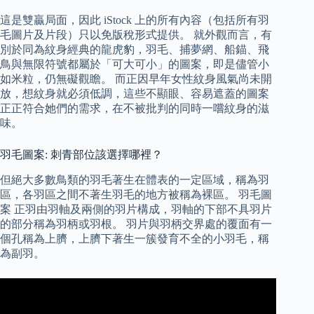
這是雙贏局面，因此 iStock 上的所有內容（包括所有羽
毛圖片及片段）只以免版稅形式提供。 就外觀而言，有
別於同為紋身經典的龍虎豹，羽毛、捕夢網、船錨、飛
鳥與無限符號都屬於「可大可小」的圖案，即是儘管小
如米粒，仍無礙觀瞻。 而正因早年女性紋身風氣尚未開
放，想紋身就必須低調，這些不顯眼、容易遮蓋的圖案
正正符合她們的需求，在不被批判的同時一嚐紋身的滋
味。
羽毛圖案: 刺青部位該選擇哪裡？
但絕大多數鳥類的羽毛著生在體表的一定區域，稱為羽
區，各羽區之間不著生羽毛的地方被稱為裸區。 羽毛圖
案 正羽由羽軸及兩側的羽片構成，羽軸的下部不具羽片
的部分稱為羽柄或羽根。 羽片與羽柄交界處的覆面有一
個孔稱為上臍，上臍下著生一簇發育不全的小羽毛，稱
為副羽。