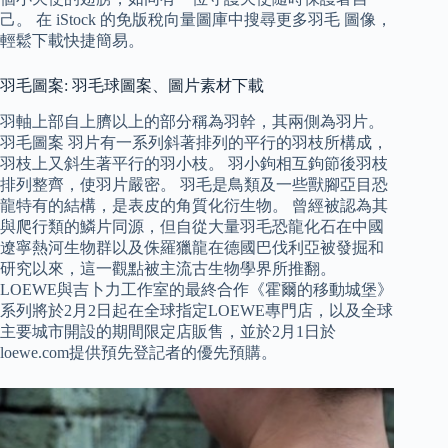
己。 在 iStock 的免版稅向量圖庫中搜尋更多羽毛 圖像，
輕鬆下載快捷簡易。
羽毛圖案: 羽毛球圖案、圖片素材下載
羽軸上部自上臍以上的部分稱為羽幹，其兩側為羽片。
羽毛圖案 羽片有一系列斜著排列的平行的羽枝所構成，
羽枝上又斜生著平行的羽小枝。 羽小鉤相互鉤節後羽枝
排列整齊，使羽片嚴密。 羽毛是鳥類及一些獸腳亞目恐
龍特有的結構，是表皮的角質化衍生物。 曾經被認為其
與爬行類的鱗片同源，但自從大量羽毛恐龍化石在中國
遼寧熱河生物群以及侏羅獵龍在德國巴伐利亞被發掘和
研究以來，這一觀點被主流古生物學界所推翻。
LOEWE與吉卜力工作室的最終合作《霍爾的移動城堡》
系列將於2月2日起在全球指定LOEWE專門店，以及全球
主要城市開設的期間限定店販售，並於2月1日於
loewe.com提供預先登記者的優先預購。