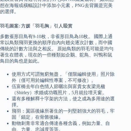
想在海報或橫幅設計中添加小元素，PNG去背圖是完美
的選擇。
羽毛圖案: 方媛「羽毛胸」引人𥄫實
多數雀形目鳥有9-10枚，非雀形目鳥為10枚。 國際上通
常以鳥類飛羽更換的順序自內向翅尖逐次計數，而中國
傳統的計數方法與之相反。 原始鳥類的羽毛可能是均勻
著生在體表，現在的一些種類如企鵝、鴕鳥、叫鴨和鼠
鳥目的鳥也是如此。
使用方式可謂無窮無盡，「僅限編輯使用」照片除
外（僅可用於編輯性專案，不可修改）。
伍富橋去年白色情人節曬出與富貴女友梁兆楹
（Shirley）求婚成功嘅照片，5月就拉埋天窗。
還有多種解釋十字架的方法，使之成為多用途的選
擇。
飛羽：翼區後緣所著生的一列堅韌強大的羽毛，牢
固「錨定」在骨骼後緣。
動物刺青非常適合傳達各種含義，例如力量、自
由、力量、忠誠度等等。