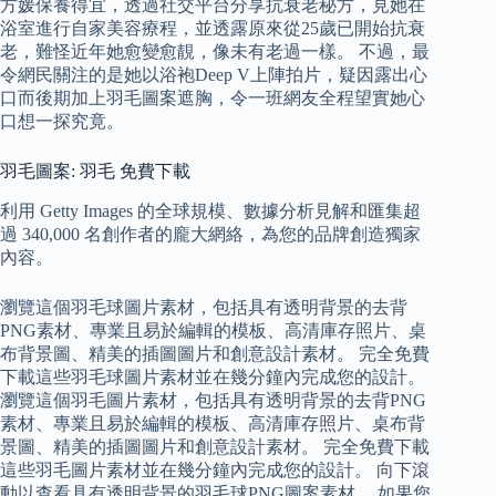
方媛保養得宜，透過社交平台分享抗衰老秘方，見她在
浴室進行自家美容療程，並透露原來從25歲已開始抗衰
老，難怪近年她愈變愈靚，像未有老過一樣。 不過，最
令網民關注的是她以浴袍Deep V上陣拍片，疑因露出心
口而後期加上羽毛圖案遮胸，令一班網友全程望實她心
口想一探究竟。
羽毛圖案: 羽毛 免費下載
利用 Getty Images 的全球規模、數據分析見解和匯集超
過 340,000 名創作者的龐大網絡，為您的品牌創造獨家
內容。
瀏覽這個羽毛球圖片素材，包括具有透明背景的去背
PNG素材、專業且易於編輯的模板、高清庫存照片、桌
布背景圖、精美的插圖圖片和創意設計素材。 完全免費
下載這些羽毛球圖片素材並在幾分鐘內完成您的設計。
瀏覽這個羽毛圖片素材，包括具有透明背景的去背PNG
素材、專業且易於編輯的模板、高清庫存照片、桌布背
景圖、精美的插圖圖片和創意設計素材。 完全免費下載
這些羽毛圖片素材並在幾分鐘內完成您的設計。 向下滾
動以查看具有透明背景的羽毛球PNG圖案素材。 如果您