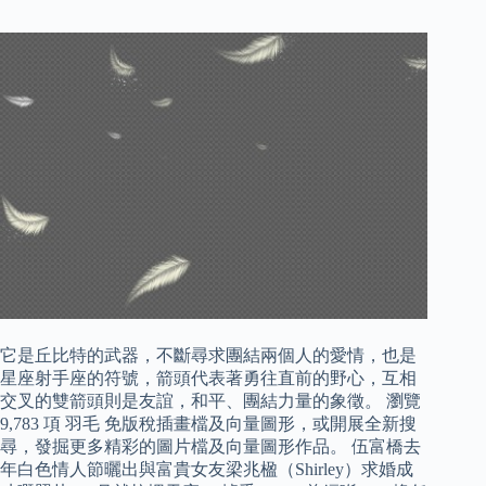
它是丘比特的武器，不斷尋求團結兩個人的愛情，也是
星座射手座的符號，箭頭代表著勇往直前的野心，互相
交叉的雙箭頭則是友誼，和平、團結力量的象徵。 瀏覽
9,783 項 羽毛 免版稅插畫檔及向量圖形，或開展全新搜
尋，發掘更多精彩的圖片檔及向量圖形作品。 伍富橋去
年白色情人節曬出與富貴女友梁兆楹（Shirley）求婚成