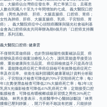
出，大腸癌佔台灣癌症發生率、死亡率第三位，且罹患
人數在民國八十至九十年間增加約七成。 義大醫院口腔
癌 （男性為肺癌、 肝癌、大腸直腸癌、口腔癌、胃癌；
女性為肺癌、肝癌、大腸直腸癌、乳癌、子宮頸癌、胃
癌）。 義大醫院癌症中心頭頸癌團隊與陽光社會福利基
金會為口腔癌病友共同舉辦為期6個月的「口腔癌支持團
體」系列活動。
義大醫院口腔癌: 健康雲
不僅替民眾做癌篩，也針對篩檢陽性個案確診品質、癌
前變病及癌症個案治療投入心力，讓民眾能盡早接受治
療、重拾健康與生活品質。 癌症篩檢效益不只提高存活
率，還能降低癌症死亡率癌症篩檢可有效降低癌症死亡
率及存活率。 依衛生福利部國民健康署統計資料分析顯
示，子宮頸抹片檢查可降低約70%子宮頸癌死亡率；每2
年1次糞便潛血檢查可降低23%大腸癌死亡率；每2年1次
乳房X光攝影檢查可降低41%乳癌死亡率；定期接受口腔
黏膜檢查，可降低有嚼檳榔或吸菸習慣之男性26%死亡
風險。 林男夫妻表示，先前醫學中心醫師診斷說「林男
腫瘤已壓到靜脈」，開刀手術不敢說有把握，只能拚拚