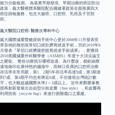
能力分級檢測。 為落實早期發現、早期治療的癌症防治
政策，義大醫療體系醫院配合國健署政策全面推廣四大
癌症篩檢服務，包含大腸癌、口腔癌、乳癌及子宮頸
癌。
義大醫院口腔癌: 醫療次專科中心
義大國際減重暨糖尿病手術中心更於2008年11月發表世
界首例的無疤痕單切口經肚臍胃繞道手術，另於2010年6
月發表『單切口經臍腹腔鏡胃繞道手術成果』，更獲得
2010美國減重外科醫學會（ASMBS）年度十大頂尖論文
之榮銜。 整份治療指引哪裡改過、為什麼改，都鉅細靡
遺地烙印在康仲然的腦海中，而林口長庚的口腔癌治療
存活率非常亮眼，第1、2期5年存活率高達9成，第3期達
到7成、第4期平均也有將近6成，不但傲視台灣統計數
字，也大幅超越國際水準2～3成以上。 近年來鄭勝峯教
授再創新發展出自由型分枝皮瓣（free style），和皮瓣再
利用技術（recycle flap）來進行困難傷口之重建。