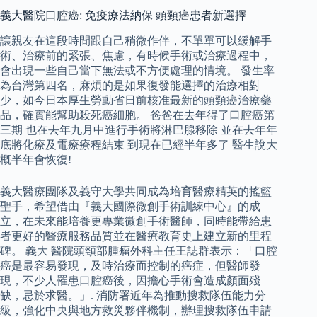
義大醫院口腔癌: 免疫療法納保 頭頸癌患者新選擇
讓親友在這段時間跟自己稍微作伴，不單單可以緩解手
術、治療前的緊張、焦慮，有時候手術或治療過程中，
會出現一些自己當下無法或不方便處理的情境。 發生率
為台灣第四名，麻煩的是如果復發能選擇的治療相對
少，如今日本厚生勞動省日前核准最新的頭頸癌治療藥
品，確實能幫助殺死癌細胞。 爸爸在去年得了口腔癌第
三期 也在去年九月中進行手術將淋巴腺移除 並在去年年
底將化療及電療療程結束 到現在已經半年多了 醫生說大
概半年會恢復!
義大醫療團隊及義守大學共同成為培育醫療精英的搖籃
聖手，希望借由『義大國際微創手術訓練中心』的成
立，在未來能培養更專業微創手術醫師，同時能帶給患
者更好的醫療服務品質並在醫療教育史上建立新的里程
碑。 義大 醫院頭頸部腫瘤外科主任王誌群表示：「口腔
癌是最容易發現，及時治療而控制的癌症，但醫師發
現，不少人罹患口腔癌後，因擔心手術會造成顏面殘
缺，忌於求醫。」. 消防署近年為推動搜救隊伍能力分
級，強化中央與地方救災夥伴機制，辦理搜救隊伍申請