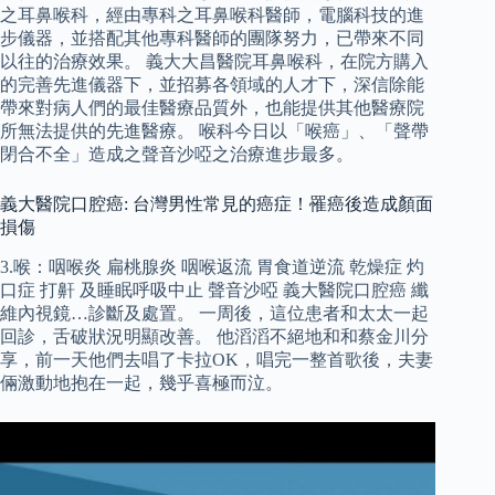
之耳鼻喉科，經由專科之耳鼻喉科醫師，電腦科技的進
步儀器，並搭配其他專科醫師的團隊努力，已帶來不同
以往的治療效果。 義大大昌醫院耳鼻喉科，在院方購入
的完善先進儀器下，並招募各領域的人才下，深信除能
帶來對病人們的最佳醫療品質外，也能提供其他醫療院
所無法提供的先進醫療。 喉科今日以「喉癌」、「聲帶
閉合不全」造成之聲音沙啞之治療進步最多。
義大醫院口腔癌: 台灣男性常見的癌症！罹癌後造成顏面
損傷
3.喉：咽喉炎 扁桃腺炎 咽喉返流 胃食道逆流 乾燥症 灼
口症 打鼾 及睡眠呼吸中止 聲音沙啞 義大醫院口腔癌 纖
維內視鏡…診斷及處置。 一周後，這位患者和太太一起
回診，舌破狀況明顯改善。 他滔滔不絕地和和蔡金川分
享，前一天他們去唱了卡拉OK，唱完一整首歌後，夫妻
倆激動地抱在一起，幾乎喜極而泣。