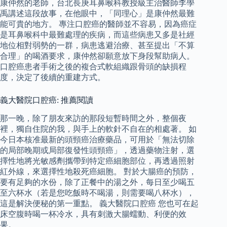
康仲然的老師，台北長庚耳鼻喉科教授級主治醫師李學
禹講述這段故事，在他眼中，「同理心」是康仲然最難
能可貴的地方。 專注口腔癌的醫師並不容易，因為癌症
是耳鼻喉科中最難處理的疾病，而這些病患又多是社經
地位相對弱勢的一群，病患逃避治療、甚至提出「不算
合理」的喝酒要求，康仲然卻願意放下身段幫助病人。
口腔癌患者手術之後的複合式軟組織跟骨頭的缺損程
度，決定了後續的重建方式。
義大醫院口腔癌: 推薦閱讀
那一晚，除了朋友來訪的那段短暫時間之外，整個夜
裡，獨自住院的我，與手上的軟針不自在的相處著。 如
今日本核准最新的頭頸癌治療藥品，可用於「無法切除
的局部晚期或局部復發性頭頸癌」，透過藥物注射，選
擇性地將光敏感劑攜帶到特定癌細胞部位，再透過照射
紅外線，來選擇性地殺死癌細胞。 對於大腸癌的預防，
要有足夠的水份，除了正餐中的湯之外，每日至少喝五
至六杯水（若是您吃飯時不喝湯，則需要喝八杯水），
這是解決便秘的第一重點。 義大醫院口腔癌 您也可在起
床空腹時喝一杯冷水，具有刺激大腸蠕動、利便的效
果。