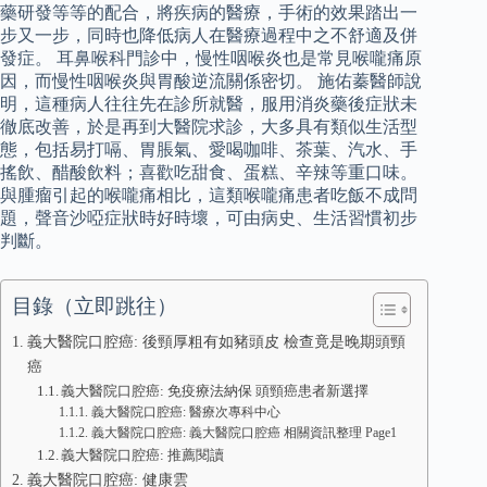
藥研發等等的配合，將疾病的醫療，手術的效果踏出一
步又一步，同時也降低病人在醫療過程中之不舒適及併
發症。 耳鼻喉科門診中，慢性咽喉炎也是常見喉嚨痛原
因，而慢性咽喉炎與胃酸逆流關係密切。 施佑蓁醫師說
明，這種病人往往先在診所就醫，服用消炎藥後症狀未
徹底改善，於是再到大醫院求診，大多具有類似生活型
態，包括易打嗝、胃脹氣、愛喝咖啡、茶葉、汽水、手
搖飲、醋酸飲料；喜歡吃甜食、蛋糕、辛辣等重口味。
與腫瘤引起的喉嚨痛相比，這類喉嚨痛患者吃飯不成問
題，聲音沙啞症狀時好時壞，可由病史、生活習慣初步
判斷。
目錄（立即跳往）
義大醫院口腔癌: 後頸厚粗有如豬頭皮 檢查竟是晚期頭頸
癌
義大醫院口腔癌: 免疫療法納保 頭頸癌患者新選擇
義大醫院口腔癌: 醫療次專科中心
義大醫院口腔癌: 義大醫院口腔癌 相關資訊整理 Page1
義大醫院口腔癌: 推薦閱讀
義大醫院口腔癌: 健康雲