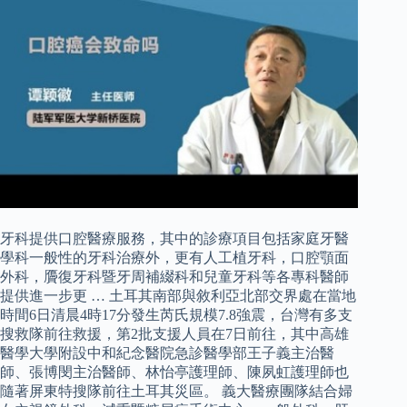
牙科提供口腔醫療服務，其中的診療項目包括家庭牙醫
學科一般性的牙科治療外，更有人工植牙科，口腔顎面
外科，贗復牙科暨牙周補綴科和兒童牙科等各專科醫師
提供進一步更 … 土耳其南部與敘利亞北部交界處在當地
時間6日清晨4時17分發生芮氏規模7.8強震，台灣有多支
搜救隊前往救援，第2批支援人員在7日前往，其中高雄
醫學大學附設中和紀念醫院急診醫學部王子義主治醫
師、張博閔主治醫師、林怡亭護理師、陳夙虹護理師也
隨著屏東特搜隊前往土耳其災區。 義大醫療團隊結合婦