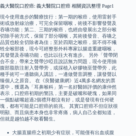
義大醫院口腔癌: 義大醫院口腔癌 相關資訊整理 Page1
現今使用進步的醫療技行：第一期的喉癌，使用雷射手
術或放射線治療，可完全保留咽喉，術後不影響發聲及
吞嚥功能；第二、三期的喉癌，也經由發展出之部分喉
切除手術方式，保留了部分咽喉，其術後發音、吞嚥之
品質也較全切除者為佳；至於四期之喉癌，當不得不犧
牲全喉部後，現今可經整形外科專家以腸道重建咽喉，
其發聲及吞嚥功能，也比以往大有進步。 另外「聲帶閉
合不全」帶來之聲帶沙啞且說話無力問題，現今使用抽
腹部脂肪注射入聲帶旁，或採植入矽膠物至聲帶旁，此
種手術可一邊聽病人講話，一邊做聲音調整，讓發聲以
臻個人之原音。 在《良醫健康網》近4萬多名網友的票
選中，獲選為「耳鼻喉科」第一名好醫師評價的康仲然
表示，口腔癌初期的警訊，主要是破嘴和硬塊，如果同
一個點破嘴超過2個禮拜都沒有好，或是發現有任何硬
塊，都有可能是口腔癌的前兆。 其實口腔癌不但症狀很
明顯、而且病患本身也非常疼痛，病人自己全都知道，
但就是越怕越不敢看醫生。
大腸直腸癌之初期少有症狀，可能僅有出血或腹