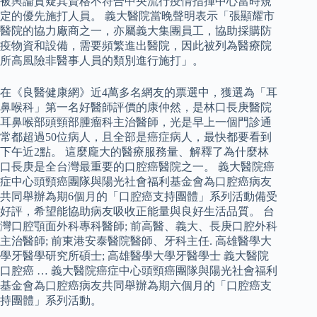
被輿論質疑其資格不符合中央流行疫情指揮中心當時規
定的優先施打人員。 義大醫院當晚聲明表示「張顯耀市
醫院的協力廠商之一，亦屬義大集團員工，協助採購防
疫物資和設備，需要頻繁進出醫院，因此被列為醫療院
所高風險非醫事人員的類別進行施打」。
在《良醫健康網》近4萬多名網友的票選中，獲選為「耳
鼻喉科」第一名好醫師評價的康仲然，是林口長庚醫院
耳鼻喉部頭頸部腫瘤科主治醫師，光是早上一個門診通
常都超過50位病人，且全部是癌症病人，最快都要看到
下午近2點。 這麼龐大的醫療服務量、解釋了為什麼林
口長庚是全台灣最重要的口腔癌醫院之一。 義大醫院癌
症中心頭頸癌團隊與陽光社會福利基金會為口腔癌病友
共同舉辦為期6個月的「口腔癌支持團體」系列活動備受
好評，希望能協助病友吸收正能量與良好生活品質。 台
灣口腔顎面外科專科醫師; 前高醫、義大、長庚口腔外科
主治醫師; 前東港安泰醫院醫師、牙科主任. 高雄醫學大
學牙醫學研究所碩士; 高雄醫學大學牙醫學士 義大醫院
口腔癌 … 義大醫院癌症中心頭頸癌團隊與陽光社會福利
基金會為口腔癌病友共同舉辦為期六個月的「口腔癌支
持團體」系列活動。