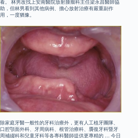
看。 林男改找上安南醫院放射腫瘤科主任梁永昌醫師協
助，但林男看到其他病例、擔心放射治療有嚴重副作
用，一度猶豫。
除家庭牙醫一般性的牙科治療外，更有人工植牙團隊、
口腔顎面外科、牙周病科、根管治療科、贗復牙科暨牙
周補綴科和兒童牙科等各專科醫師提供更專精的 … 今日