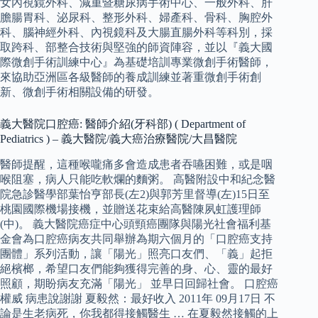
女內視鏡外科、減重暨糖尿病手術中心、一般外科、肝
膽腸胃科、泌尿科、整形外科、婦產科、骨科、胸腔外
科、腦神經外科、內視鏡科及大腸直腸外科等科別，採
取跨科、部整合技術與堅強的師資陣容，並以『義大國
際微創手術訓練中心』為基礎培訓專業微創手術醫師，
來協助亞洲區各級醫師的養成訓練並著重微創手術創
新、微創手術相關設備的研發。
義大醫院口腔癌: 醫師介紹(牙科部) ( Department of
Pediatrics ) – 義大醫院/義大癌治療醫院/大昌醫院
醫師提醒，這種喉嚨痛多會造成患者吞嚥困難，或是咽
喉阻塞，病人只能吃軟爛的麵粥。 高醫附設中和紀念醫
院急診醫學部葉怡亨部長(左2)與郭芳里督導(左)15日至
桃園國際機場接機，並贈送花束給高醫陳夙虹護理師
(中)。 義大醫院癌症中心頭頸癌團隊與陽光社會福利基
金會為口腔癌病友共同舉辦為期六個月的「口腔癌支持
團體」系列活動，讓「陽光」照亮口友們、「義」起拒
絕檳榔，希望口友們能夠獲得完善的身、心、靈的最好
照顧，期盼病友充滿「陽光」 並早日回歸社會。 口腔癌
權威 病患說謝謝 夏毅然：最好收入 2011年 09月17日 不
論是生老病死，你我都得接觸醫生 … 在夏毅然接觸的上