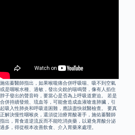
施佑蓁醫師指出，如果喉嚨痛合併呼吸喘、吸不到空氣
或是咽喉水種、過敏，發出尖銳的喘鳴聲，像有人掐住
脖子發出的聲音時，要當心是否為上呼吸道窘迫。 若是
合併持續發燒、琉血等，可能會造成血液嗆進肺臟，引
起吸入性肺炎和呼吸道困難，應該盡快就醫檢查。 要真
正解決慢性咽喉炎，還須從治療胃酸著手，施佑蓁醫師
指出，胃食道逆流反而不能吃消炎藥，以避免胃酸分泌
過多，得從根本改善飲食、介入胃藥來處理。