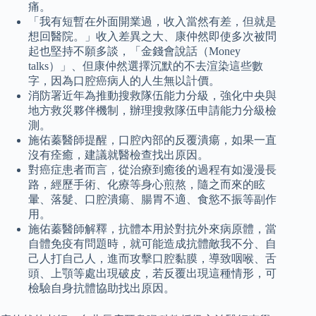
痛。
「我有短暫在外面開業過，收入當然有差，但就是
想回醫院。」收入差異之大、康仲然即使多次被問
起也堅持不願多談，「金錢會說話（Money
talks）」、但康仲然選擇沉默的不去渲染這些數
字，因為口腔癌病人的人生無以計價。
消防署近年為推動搜救隊伍能力分級，強化中央與
地方救災夥伴機制，辦理搜救隊伍申請能力分級檢
測。
施佑蓁醫師提醒，口腔內部的反覆潰瘍，如果一直
沒有痊癒，建議就醫檢查找出原因。
對癌症患者而言，從治療到癒後的過程有如漫漫長
路，經歷手術、化療等身心煎熬，隨之而來的眩
暈、落髮、口腔潰瘍、腸胃不適、食慾不振等副作
用。
施佑蓁醫師解釋，抗體本用於對抗外來病原體，當
自體免疫有問題時，就可能造成抗體敵我不分、自
己人打自己人，進而攻擊口腔黏膜，導致咽喉、舌
頭、上顎等處出現破皮，若反覆出現這種情形，可
檢驗自身抗體協助找出原因。