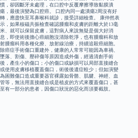
慣，卻因斷牙未處理，在口腔中反覆摩擦導致黏膜潰
瘍，最後演變為口腔癌。 口腔內同一處潰瘍2周沒有好
轉，應盡快至耳鼻喉科就診，接受詳細檢查。 康仲然表
示，如果核磁共振檢查確認腫瘤和皮膚的距離大於13毫
米、就可以保留皮膚，這對病人來說無疑是個大好消
息，即使術後擔心癌細胞沒清除乾淨，也有腫瘤科和放
射腫瘤科用各種化療、放射線治療，持續追殺癌細胞。
除癌症手術傷口重建外，健康的人常常可能因為車禍、
墜落、割傷、壓碎傷等原因造成外傷，經過清創手術
後，產生小的傷口；小的傷口或缺損可以局部直接縫合
或使用皮膚移植覆蓋傷口，術後後遺症較少；但如演變
為困難傷口造成重要器官裸露如骨骼、肌腱、神經、血
管等，無法用直接縫合或是植皮的方式來覆蓋傷口，甚
至有一部分的患者，因傷口狀況的惡化而須要截肢。