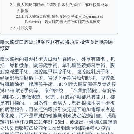
義大醫院口腔癌: 台灣男性常見的癌症！罹癌後造成顏
面損傷
義大醫院口腔癌: 醫師介紹(牙科部) ( Department of
Pediatrics ) – 義大醫院/義大癌治療醫院/大昌醫院
相關文章:
義大醫院口腔癌: 後頸厚粗有如豬頭皮 檢查竟是晚期頭
頸癌
義大醫療的微創技術與成就早在國內、外享有盛名，包
括：脊椎微創、關節鏡手術、單孔腹腔鏡婦科手術、腹
腔鏡減重手術、腹腔鏡甲狀腺手術、腹腔鏡乳房手術、
頭頸部癌症顯微手術、胃鏡下早期胃癌切除術、腹腔鏡
腎臟摘除術、攝護腺手術、3D立體大腸直腸癌及骨盆腔
淋巴結廓清手術等。 康仲然說，「在我們醫院，有的第
1期開完刀要做電療、化療，有的第3期卻只要開刀，都
是有根據的。」因為每一個病人，都是根據本身手術後
的病理報告，再依照治療指引決定是否追加電療或者是
電化療，而不是單純的根據期別來決定治療計畫。 張顯
耀特權施打疫苗2021年6月25日，被爆出中國國民黨籍前
立法委員張顯耀於同年5/28曾到義大醫院接種AZ疫苗，