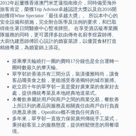
2012年起屢獲香港澳門米芝蓮指南推介，同時備受海外
旅客肯定，榮獲Trip Advisor卓越認證大獎以及自2016開
始獲得Wine Spectator「最佳卓越大奬」。 所以本中心的
安全設備和措施，完全附合医學及法例的要求，和巳取
得衛生署日間醫療中心暫准牌照。 在享受酒店級專業團
隊服務的同時，更可選擇多款由傳奇名廚李煜霖師傅、
大廚仇建恩師傅匠心設計的婚宴菜譜，以優質食材打造
精緻粵菜，為婚宴錦上添花。
搭乘摩天輪繞行一圈約費時17分鐘也是全台運轉一
圈時數最久的摩天輪。
翠亨邨於香港共有三間分店，裝潢優雅時尚，讓食
客品嚐美食之餘，更能感受香港獨特的城市脈搏。
屹立四十年的翠亨邨一直是愛好廣東菜的食家好去
處，提供傳統粵菜及本地經典地道菜式。
本餐飲券屬於用戶與商戶之間的商業交易，餐飲券
上所註列的產品與服務及相關責任由商戶自行負責
供應及承擔，OpenRice概不擔負任何責任。
多年來，翠亨邨一直致力保留廣州傳統手工菜式，
秉持顧客至上的服務態度，提供輕鬆愜意的用餐環
境。