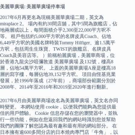
美麗華廣場: 美麗華廣場停車場
2017年6月再更名為現稱美麗華廣場二期，英文為
miraplace 2。 場內有約30間店舖，其中5間為旗艦店，佔
地兩層或以上，每間面積介乎2,300至22,000平方呎不
等。 租戶包括約5,000平方呎的名牌皮具Coach、佔地
6,449平方呎的美國名牌時裝Tommy Hilfiger、逾1.5萬平
方呎，包括周生生珠寶、TWIST的旗艦店、名牌皮具
Coach及美容店等。 ）前稱柏麗廣場，美麗華商場，位
於香港九龍尖沙咀彌敦道 美麗華廣場 及132號，樓高8
層，佔地54萬平方呎。 上蓋的美麗華廣場A座是樓高18
層的寫字樓，每層佔地39,152平方呎。 項目由恆基兆業
發展，於1996年落成（27年前），商場部份範圍分別於
2008年、2014年至2016年和2019至2020年進行翻新。
2017年6月由美麗華商場改名為美麗華廣場，英文名亦同
時變更。 本網站使用 cookie，以便我們能夠為您提供最
佳的用戶體驗。 Cookie 信息存儲在您的瀏覽器中，並執
行一些功能，例如在您返回我們的網站時識別您並幫助
我們的團隊了解您認為最有趣和最有用的網站部分。 在
日本擁有逾600多間分店的日本燒肉專門店「牛角」，以