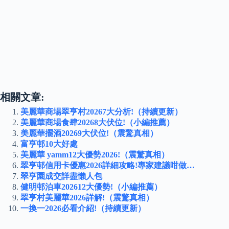
相關文章:
美麗華商場翠亨村20267大分析!（持續更新）
美麗華商場食肆20268大伏位!（小編推薦）
美麗華擺酒20269大伏位!（震驚真相）
富亨邨10大好處
美麗華 yamm12大優勢2026!（震驚真相）
翠亨邨信用卡優惠2026詳細攻略!專家建議咁做…
翠亨園成交詳盡懶人包
健明邨泊車202612大優勢!（小編推薦）
翠亨村美麗華2026詳解!（震驚真相）
一換一2026必看介紹!（持續更新）