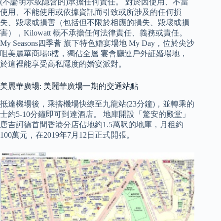
(不論明示或隱含的)承擔任何責任。 對於因使用、不當
使用、不能使用或依據資訊而引致或所涉及的任何損
失、毀壞或損害（包括但不限於相應的損失、毀壞或損
害），Kilowatt 概不承擔任何法律責任、義務或責任。
My Seasons四季薈 旗下特色婚宴場地 My Day，位於尖沙
咀美麗華商場6樓，獨佔全層 宴會廳連戶外証婚場地，
於這裡能享受高私隱度的婚宴派對。
美麗華廣場: 美麗華廣場一期的交通站點
抵達機場後，乘搭機場快線至九龍站(23分鐘)，並轉乘的
士約5-10分鐘即可到達酒店。 地庫開設「驚安的殿堂」
唐吉訶德首間香港分店佔地約1.5萬呎的地庫，月租約
100萬元，在2019年7月12日正式開張。