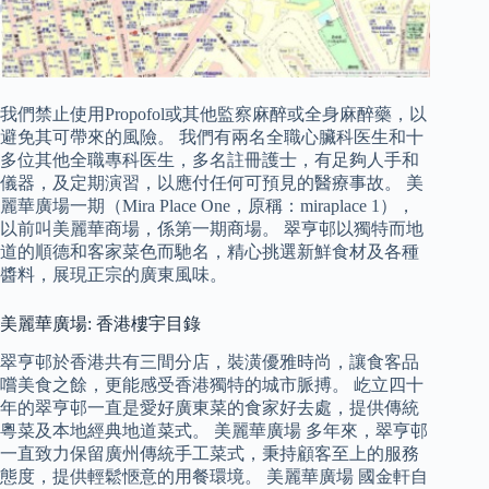
我們禁止使用Propofol或其他監察麻醉或全身麻醉藥，以
避免其可帶來的風險。 我們有兩名全職心臟科医生和十
多位其他全職專科医生，多名註冊護士，有足夠人手和
儀器，及定期演習，以應付任何可預見的醫療事故。 美
麗華廣場一期（Mira Place One，原稱：miraplace 1），
以前叫美麗華商場，係第一期商場。 翠亨邨以獨特而地
道的順德和客家菜色而馳名，精心挑選新鮮食材及各種
醬料，展現正宗的廣東風味。
美麗華廣場: 香港樓宇目錄
翠亨邨於香港共有三間分店，裝潢優雅時尚，讓食客品
嚐美食之餘，更能感受香港獨特的城市脈搏。 屹立四十
年的翠亨邨一直是愛好廣東菜的食家好去處，提供傳統
粵菜及本地經典地道菜式。 美麗華廣場 多年來，翠亨邨
一直致力保留廣州傳統手工菜式，秉持顧客至上的服務
態度，提供輕鬆愜意的用餐環境。 美麗華廣場 國金軒自