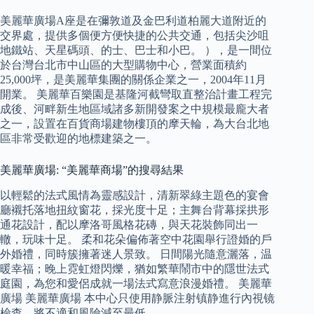
美麗華廣場A座是在彌敦道及金巴利道柏麗大道附近的
交界處，提供多個便方便快捷的公共交通，包括尖沙咀
地鐵站、天星碼頭、的士、巴士和小巴。 ），是一間位
於台灣台北市中山區的大型購物中心，營業面積約
25,000坪，是美麗華集團的關係企業之一，2004年11月
開業。 美麗華百樂園是基隆河截彎取直整治計畫工程完
成後、河畔新生地區域諸多新開發案之中規模最龐大者
之一，設置在百貨商場建物樓頂的摩天輪，為大台北地
區非常受歡迎的地標建築之一。
美麗華廣場: “美麗華商場”的搜尋結果
以輕鬆的法式風情為靈感設計，清新翠綠主題色的宴會
廳襯托落地扭紋窗花，採光度十足；主舞台背幕採拱形
通花設計，配以摩洛哥風格花磚，與天花裝飾同出一
轍，玩味十足。 柔和花朵偏佈著空中花園舉行證婚的戶
外婚禮，同時簇擁著迷人景致。 日間陽光隨意灑落，温
暖幸福；晚上霓虹燈閃爍，猶如繁華鬧市中的隱世法式
庭園，為您和愛侶成就一場法式寫意浪漫婚禮。 美麗華
廣場 美麗華廣場 本中心只使用静脈注射镇静進行內視镜
檢查，將不適和風險減至最低。