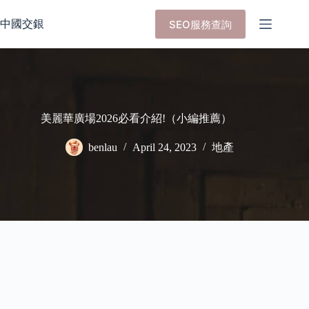
Skip
to
中國交銀
SEO服務查詢
content
美麗華廣場2026必看介紹!（小編推薦）
benlau
April 24, 2023
地產