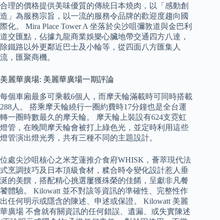
合理的價格提供美味優質的傳統日本燒肉，以「感動創
造」為服務宗旨，以一流的服務令品牌的歡迎度趨向國
際化。 Mira Place Tower A 坐落於尖沙咀彌敦道與金巴利
道交匯點，佔據九龍商業娛樂心臟地帶交通四方八達，
除鐵路以外更鄰近巴士及小輪等，從四面八方匯集人
流，匯聚商機。
美麗華廣場: 美麗華廣場一期評論
每個車廂最多可乘載6個人，而摩天輪滿載時可同時搭載
288人。 搭乘摩天輪繞行一圈約費時17分鐘也是全台運
轉一圈時數最久的摩天輪。 摩天輪上裝設有624支霓虹
燈管，在晚間摩天輪會被打上綠色光，並定時利用這些
燈管演出燈光秀，共有三種不同的主題設計。
位處尖沙咀核心之米芝蓮推介食府WHISK，薈萃現代法
式烹調技巧及日本頂級食材，糅合時令變化設計惹人垂
涎的美饌，搭配精心挑選屢獲殊榮的佳餚，呈獻非凡餐
饕體驗。 Kilowatt 並不對該等資訊的準確性、完整性作
出任何明示或隱含的陳述、申述或保證。 Kilowatt 美麗
華廣場 不會就有關資訊的任何錯誤、遺漏、或失實陳述