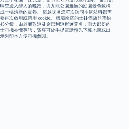
晴空透入醉人的晚霞，與九龍公園雅緻的庭園景色致構
成一幅清新的畫卷。 這意味著您每次訪問本網站時都需
要再次啟用或禁用 cookie。 機場乘搭的士往酒店只需約
45分鐘，由於彌敦道及金巴利道遐邇聞名，而大部份的
士司機亦懂英語，賓客可於手提電話預先下載地圖或出
示列印本方便司機參閱。