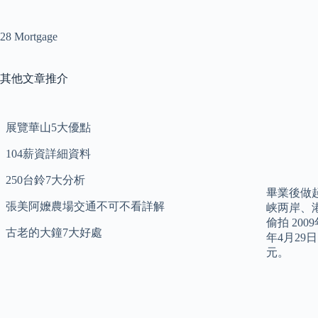
28 Mortgage
其他文章推介
展覽華山5大優點
104薪資詳細資料
250台鈴7大分析
畢業後做起
張美阿嬤農場交通不可不看詳解
峡两岸、
偷拍 20
古老的大鐘7大好處
年4月2
元。