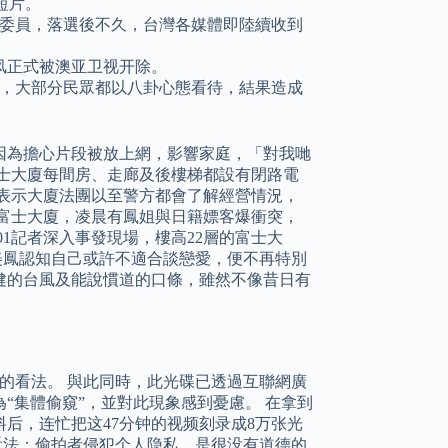
短片。
法委員，落選後不久，台灣各媒體即陸續收到
美凤正式被澳亚卫视开除。
，大部分民眾都以八卦心態看待，結果造成
因為擔心片段被放上網，影響家庭，「對我哋
士大廈每間房、走廊及後樓梯都設有閉路電
表示大廈法團以至警方都會了解經營情況，
富士大廈，凌晨有鳳姐與日籍嫖客爆衝突，
1記者深入事發現場，樓高22層的富士大
美鳳認知自己或許不適合談戀愛，便不再特別
健的台風及能說慣道的口條，雖然不像昔日有
的看法。 與此同時，此光碟已透過互聯網廣
“集體偷窺”，並對此現象感到憂慮。 在拿到
后，连忙把这47分钟的视频刻录成8万张光
看法：偷拍者侵犯个人隐私，是很没有道德的