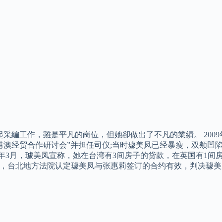
采編工作，雖是平凡的崗位，但她卻做出了不凡的業績。 2009年1
港澳经贸合作研讨会”并担任司仪;当时璩美凤已经暴瘦，双颊凹陷
09年3月，璩美凤宣称，她在台湾有3间房子的贷款，在英国有1间
9日，台北地方法院认定璩美凤与张惠莉签订的合约有效，判决璩美