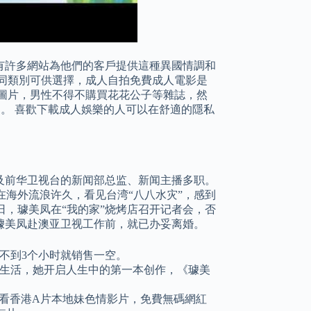
有許多網站為他們的客戶提供這種異國情調和
同類別可供選擇，成人自拍免費成人電影是
圖片，男性不得不購買花花公子等雜誌，然
受。 喜歡下載成人娛樂的人可以在舒適的隱私
。
及前华卫视台的新闻部总监、新闻主播多职。
在海外流浪许久，看见台湾“八八水灾”，感到
12日，璩美凤在“我的家”烧烤店召开记者会，否
年璩美凤赴澳亚卫视工作前，就已办妥离婚。
此不到3个小时就销售一空。
新生活，她开启人生中的第一本创作，《璩美
夠，線上看香港A片本地妹色情影片，免費無碼網紅