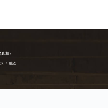
震驚真相）
023
地產