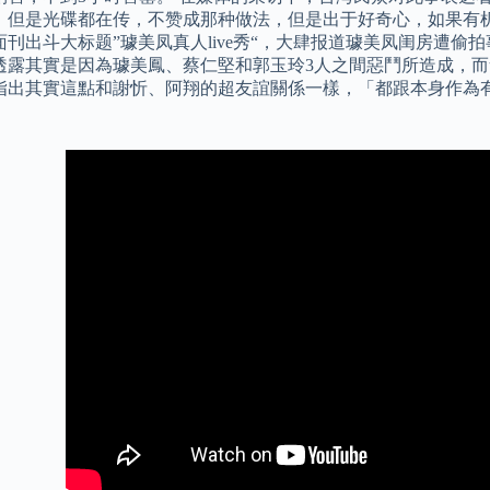
，但是光碟都在传，不赞成那种做法，但是出于好奇心，如果有机会
面刊出斗大标题”璩美凤真人live秀“，大肆报道璩美凤闺房遭偷
透露其實是因為璩美鳳、蔡仁堅和郭玉玲3人之間惡鬥所造成，
指出其實這點和謝忻、阿翔的超友誼關係一樣，「都跟本身作為