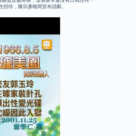
），因為膝蓋反覆疼痛，這個賽季還沒有出戰任何一
受性招待，陳宗彥晚間宣布請辭。