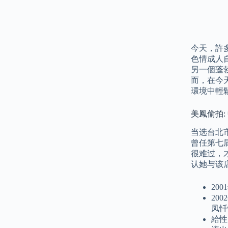
今天，許
色情成人
另一個蓬
而，在今
環境中輕
美鳳偷拍
当选台北
曾任第七
很难过，才
认她与该
20
20
凤忏
給性