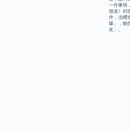
一件事情
报道》封
件，沈嶸
爆」，她
友」。