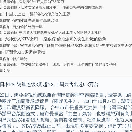
美鳳偷拍: 香港2022年底人口为733.32万
美鳳偷拍: ‧ 日本女記者衝入白沙屯！ 媽祖讓抬轎香燈腳讚親民
拍: 中国史上被一群20岁少妇统治的王朝
鳳偷拍: 偷拍性愛光碟事件轟動台灣
鳳偷拍: 自拍偷拍外流一區
美鳳偷拍: 中国蓝天救援队在候机室休息 工作人员悄悄送上礼物
拍: 大神潛入KTV女廁 一路跟踪 偷拍漂亮的女生粉嫩的鮑魚
鳳偷拍: 流出安防酒店偷拍年輕情侶做愛 極品身材~圓潤大奶~男主抱怨女主叫
: 新聞雲APP週週躺著抽
鳳偷拍: 影片曝光
美鳳偷拍: ‧ 立委鄭麗文挨告！ 因為「這件事」上午將前往警局接受偵訊
關文章:
 日本PS5销量连续3周超NS 上周共售出超9.3万台
年8月23日，澳亞衛視副總裁兼台灣區總經理李泰臨證實，璩美鳳
兩岸三地商業談話節目《兩岸民生》。 2008年10月27日，
認自己遭澳亞衛視降職。 台中市市長盧秀燕力推「中台灣區域治
日舉辦平台啟動儀式，盧市長儼然「共主」氣勢，也被聯想到有意出
問鼎大位必須看個人意願、黨內提名機制、社會反應等；但就人
很優秀」。 NBA交易截止日前，出現許多重磅交易，但是芝加