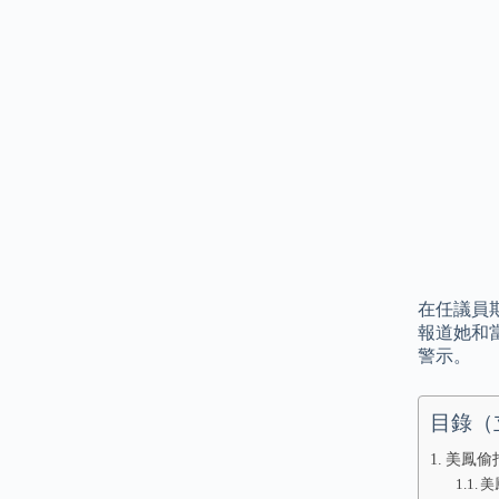
在任議員
報道她和
警示。
目錄（
美鳳偷拍
美