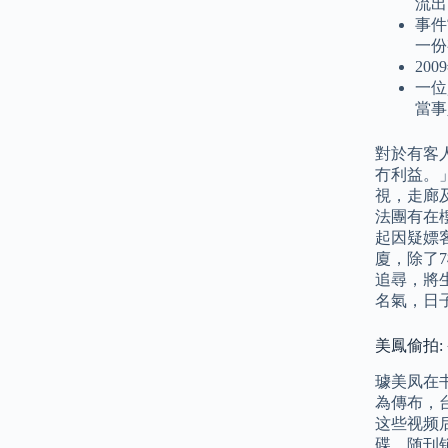
流出
事件
一份
20
一位
當事
對於有客
冇利益。
視，走廊
法團有在
起因疑嫖
廈，除了
追尋，將
名氣，日
美鳳偷拍: 
璩美凤在
為傳布，
这些视频
碟，随刊