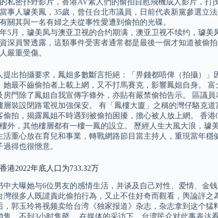
的私密扑野影片，香港AV素人們的偷拍自慰飛機成人影片，打j
當事人璩美鳳，35歲，曾任台北市議員，日前代表新黨參選立
有關其與一名有婦之夫從事性愛遭到偷拍的光碟。
09年5月，璩美凤与澳亚卫视的合约期满，澳亚卫视不续约，璩
資深員警透露，這類事件受害者通常都是最後一個才知道被偷拍
人嚴重受傷。
人提出拍攝要求，鳳姐多數斷言拒絕：「畀錢都唔俾（拍攝）」
」她最不齒偷拍者上載上網，又不打馬賽克，影響鳳姐自身。 富
及房門除了鳳姐自我宣傳字條外，亦貼有嚴禁偷拍告示。 區議員
樓層裝設閉路電視加強保安。 有「鳳樓大廈」之稱的灣仔駱克道
客偷拍，揭露鳳姐不時遇到被偷拍困擾，擔心被人放上網。 香港0
7樓外，其他樓層都有一樓一鳳的設立。 歷經人生大風大浪，璩
生活重心放在育兒和事業，轉戰網路節目當主持人，重現當年穩
子過得也很愜意。
香港2022年底人口为733.32万
书中大曝她与6位男友的感情生活，并谈及自己对性、爱情、金钱
台灣很多人既譴責此偷拍行為，又止不住好奇而觀看，輿論評之為
后，郭玉玲将视频卖给台湾《独家报道》杂志，杂志拿到这个猛料
销售，不到3小时售罄。 在媒体的采访下，台湾民众对此事表达