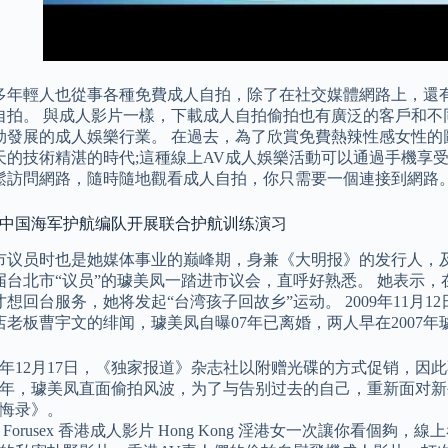
多年輕人也從事各種免費成人自拍，除了在社交媒體網路上，還
自拍。 與成人影片一樣，下載成人自拍偷拍也有廣泛的客戶和不
勃發展的成人娛樂行業。 在過去，為了欣賞免費熱辣性感女性的
天的技術精湛的時代;這種線上AV成人娛樂活動可以通過手機享
鬆訪問網路，隨時隨地觀看成人自拍，你只需要一個連接到網路
: 中国海军护航编队开展联合护航训练演习
市议员时也是她媒体事业的巅峰期，身兼《大明报》的发行人，
届台北市“议员”的璩美凤一踏进市议会，直呼好熟悉。 她表示，
想回台服务，她将发起“台湾孩子回故乡”运动。 2009年11月
店老板曹宇文的绯闻，璩美凤自曝07年已离婚，两人早在2007
01年12月17日，《独家报道》杂志社以附赠光碟的方式促销，因
02年，璩美凤直面偷拍风波，为了与告别过去的自己，重新面对
悔录》。
 Forusex 香港成人影片 Hong Kong 淫港女一次讓你看個