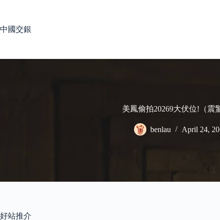
Skip
to
content
中國交銀
美鳳偷拍20269大伏位!（
benlau
April 24, 2
好站推介