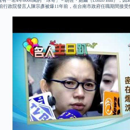
有一名4年8000萬的「球哥」－朗佐・鮑爾（Lonzo Ball
 前行政院發言人陳宗彥被爆11年前，在台南市政府任職期間接