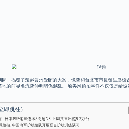
期間，揭發了幾起貪污受賄的大案，也曾和台北市市長發生唇槍舌戰
當地的商界名流曾仲明關係混亂。 璩美凤偷拍事件不仅仅是给璩
立即跳往）
: 日本PS5销量连续3周超NS 上周共售出超9.3万台
鳳偷拍: 中国海军护航编队开展联合护航训练演习