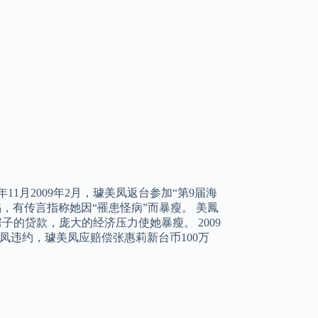
1月2009年2月，璩美凤返台参加“第9届海
，有传言指称她因“罹患怪病”而暴瘦。 美鳳
房子的贷款，庞大的经济压力使她暴瘦。 2009
凤违约，璩美凤应赔偿张惠莉新台币100万