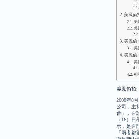
美鳳偷
美
美
美鳳偷
美
美鳳偷拍
美
相
美鳳偷拍:
2008
公司，主持
會」，否
（16）
示，是否
「兩者都