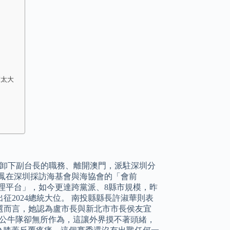
聲太大
已經卸下副台長的職務、離開澳門，派駐深圳分
璩美鳳在深圳採訪海基會與海協會的「會前
理平台」，如今更達跨黨派、8縣市規模，昨
征2024總統大位。 南投縣縣長許淑華則表
選而言，她認為盧市長與新北市市長侯友宜
哥公牛隊卻無所作為，這讓外界摸不著頭緒，