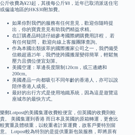
公斤收費為¥23起，其後每公斤¥8，近年已取消派送住宅
或偏遠地區的HK$30附加費。
如果你對我們的服務有任何意見，歡迎你隨時提
出，你的寶貴意見有助我們精益求精。
在訂購產品時請仔細參考國際網購費用詳程， 若
有任何疑問， 歡迎向線上客服團隊查詢。
作為本國出類拔萃的國際搬家公司之一，我們備受
信賴超過25年，我們使跨國搬屋變得簡單，輕鬆無
壓力且價位便宜划算。
美國空運：單邊長度限制120cm，或三邊總和
200cm。
美國產品一向都吸引不同年齡的香港人，亦可以說
陪伴香港人成長。
最好的出行方式是使用地鐵系統，因為這是遊覽這
座城市的最快方式。
樂郵Lotpost的美國集運收費較便宜，但英國的收費則較
貴。 美國集運到香港 而日本及英國的原箱轉運，更會比
較實重及體積重，以較重者計算運費，故客戶要特別留
意。 Lotpost較為特別的是提供重新包裝服務，即將原有