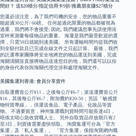
間好？ 送$20積分/指定信用卡9折/推薦朋友賺$27積分
您還必須注意，為了我們司機的安全，您的物品重量不
能超過30公斤/ 66磅。 任何超過此限重的物品都被視為
過重，我們將不會接受; 因此, 我們建議您事先請使用浴
室秤來測量每樣物品的重量。 海運是我們最受歡迎的選
擇，只需59日就能到達美國。 所有運輸時間均從我們收
到全額付款且已完成在線文件之日起計算。 最後，我們
的託運專家團隊將安全地將您的物品運送到美國，完成
海關清關並直接將物品送達您目的地，我們還可以以你
的身份代表你與海關代理交涉和處理海關文件。
美國集運到香港: 會員分享貨件
自取運費首公斤¥11，之後每公斤¥6-7；派送運費首公斤
¥16，其後每公斤¥6-7，附加費約¥20-50；另設「敏感貨
物特貨專線」，供運送食品、電子產品、化妝品等貨
物。 不過要留意，神州集運嘅到貨時間可能長達4日，
唔係太啱心急收貨嘅人士。 另外自取貨品存放期只有2
至3日，到貨後需要盡快領取。 淘寶集運可分為「官方
集運」及「私人集運」。 「官方集運」係指淘寶網內嘅