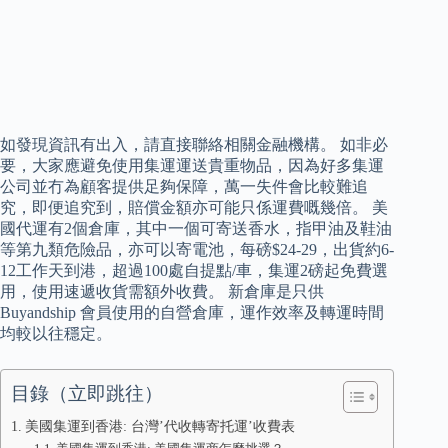
如發現資訊有出入，請直接聯絡相關金融機構。 如非必
要，大家應避免使用集運運送貴重物品，因為好多集運
公司並冇為顧客提供足夠保障，萬一失件會比較難追
究，即便追究到，賠償金額亦可能只係運費嘅幾倍。 美
國代運有2個倉庫，其中一個可寄送香水，指甲油及鞋油
等第九類危險品，亦可以寄電池，每磅$24-29，出貨約6-
12工作天到港，超過100處自提點/車，集運2磅起免費選
用，使用速遞收貨需額外收費。 新倉庫是只供
Buyandship 會員使用的自營倉庫，運作效率及轉運時間
均較以往穩定。
目錄（立即跳往）
美國集運到香港: 台灣’代收轉寄托運’收費表