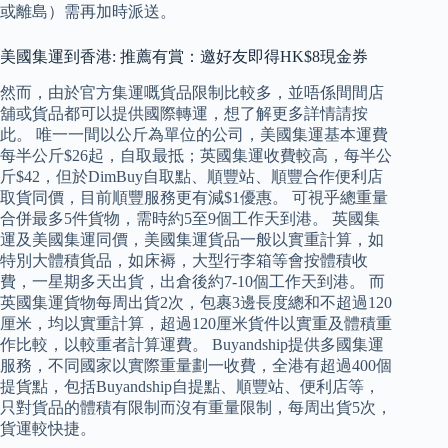
或離島）需再加時派送。
美國集運到香港: 推薦有賞：邀好友即得HK$8現金券
然而，由於官方集運嘅貨品限制比較多，並唔係間間店
舖或貨品都可以提供國際轉運，想了解更多詳情請按
此。 唯一一間以公斤為單位的公司，美國集運基本運費
每半公斤$26起，自取最抵；英國集運收費較高，每半公
斤$42，但於DimBuy自取點、順豐站、順豐合作便利店
取貨同價，目前順豐服務更有減$1優惠。 可視乎總重量
合併最多5件貨物，需時約5至9個工作天到港。 英國集
運及美國集運同價，美國集運貨品一般以實重計算，如
特別大體積貨品，如床褥，大型行李箱等會按體積收
費，一星期多天出貨，出倉後約7-10個工作天到港。 而
英國集運貨物每周出貨2次，包裹3邊長度總和不超過120
厘米，均以實重計算，超過120厘米貨件以實重及體積重
作比較，以較重者計算運費。 Buyandship提供多國集運
服務，不同國家以實際重量劃一收費，全港有超過400個
提貨點，包括Buyandship自提點、順豐站、便利店等，
只對貨品的體積有限制而沒有重量限制，每周出貨5次，
貨運較快捷。