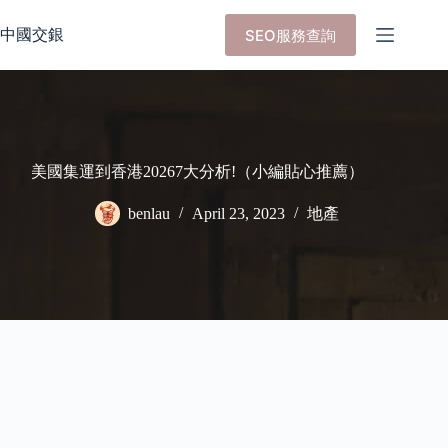
Skip
to
中國交銀
SEO服務查詢
content
美國集運到香港20267大分析!（小編貼心推薦）
benlau
April 23, 2023
地產