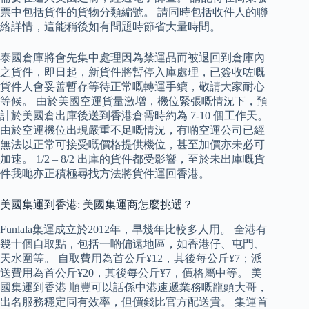
票中包括貨件的貨物分類編號。 請同時包括收件人的聯
絡詳情，這能稍後如有問題時節省大量時間。
泰國倉庫將會先集中處理因為禁運品而被退回到倉庫內
之貨件，即日起，新貨件將暫停入庫處理，已簽收咗嘅
貨件人會妥善暫存等待正常嘅轉運手續，敬請大家耐心
等候。 由於美國空運貨量激增，機位緊張嘅情況下，預
計於美國倉出庫後送到香港倉需時約為 7-10 個工作天。
由於空運機位出現嚴重不足嘅情況，有啲空運公司已經
無法以正常可接受嘅價格提供機位，甚至加價亦未必可
加速。 1/2 – 8/2 出庫的貨件都受影響，至於未出庫嘅貨
件我哋亦正積極尋找方法將貨件運回香港。
美國集運到香港: 美國集運商怎麼挑選？
Funlala集運成立於2012年，早幾年比較多人用。 全港有
幾十個自取點，包括一啲偏遠地區，如香港仔、屯門、
天水圍等。 自取費用為首公斤¥12，其後每公斤¥7；派
送費用為首公斤¥20，其後每公斤¥7，價格屬中等。 美
國集運到香港 順豐可以話係中港速遞業務嘅龍頭大哥，
出名服務穩定同有效率，但價錢比官方配送貴。 集運首