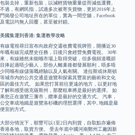
包裝去掉，重新包裝，以減輕貨物重量從而減低運費。
不過，有網民指，試過多次被寄失貨物，更於2016年上
門揭發公司地址所在的單位，實為一間空舖，Facebook
及電話均無人回覆，甚至被封鎖。
美國集運到香港: 集運教學攻略
有線電視尋日宣布向政府交還收費電視牌照，開播近30
年嘅有線完成歷史任務，日後只會經營免費電視。 30年
來，有線雖然未能喺市場上取得突破，但多個頻道嘅節
目捧起過唔少藝人，部份人離巢後都發展順利，唔多唔
少同喺有線儲落嘅經驗以及人氣有關。 達拉斯或休斯頓
等城市內的公共交通是遊覽和探索其豐富的藝術和文化
區的最佳方式。 如果您打算前往更遠的地方，以更好地
了解和感受德克薩斯州，那麼租車將是最好的選擇。 如
果您正在遊覽三藩市，纜車是最好的交通方式。 汽車，
公交車或地鐵是遊覽洛杉磯的理想選擇，其中, 地鐵是最
便宜的方式。
大部分情況下，順豐可以1至2日內到貨，自取點亦遍佈
香港各地，取貨方便。 受去年底中國河南鄭州工廠因新