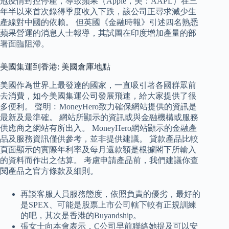
冠疫情封控停產，導致蘋果（Apple，美：AAPL）在三
年半以來首次錄得季度收入下跌，該公司正尋求減少生
產線對中國的依賴。 但英國《金融時報》引述四名熟悉
蘋果營運的消息人士報導，其試圖在印度增加產量的部
署面臨阻滯。
美國集運到香港: 美國倉庫地點
美國作為世界上最發達的國家，一直吸引著各國群眾前
去消費，如今美國集運公司發展飛速，給大家提供了很
多便利。 聲明﹕MoneyHero致力確保網站提供的資訊是
最新及最準確。 網站所顯示的資訊或與金融機構或服務
供應商之網站有所出入。 MoneyHero網站顯示的金融產
品及服務資訊僅供參考，並非提供建議。 貸款產品比較
頁面顯示的實際年利率及每月還款額是根據閣下所輸入
的資料而作出之估算。 考慮申請產品前，我們建議你查
閱產品之官方條款及細則。
再談客服人員服務態度，依照負責的優劣，最好的
是SPEX、可能是股票上市公司轄下較有正規訓練
的吧，其次是香港的Buyandship。
張女士向本會表示，C公司早前聯絡她提及可以安