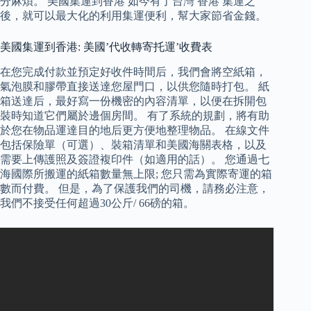
分麻煩。 美國集運到香港 如今有了台灣 香港 集運之
後，就可以最大化的利用集運便利，幫大家節省金錢。
美國集運到香港: 美國’代收轉寄托運’收費表
在您完成付款並預定好收件時間后，我們會將空紙箱，
氣泡膜和膠帶直接送達您屋門口，以供您隨時打包。 紙
箱送達后，最好寫一份機密的內容清單，以便在拆開包
裝時知道它們屬於邊個房間。 有了系統的規劃，將有助
於您在物品運達目的地后更方便地整理物品。 在線文件
包括保險單（可選）、裝箱清單和美國海關表格，以及
需要上傳護照及簽證複印件（如適用的話）。 您通過七
海國際所搬運的紙箱數量無上限; 您只需為實際寄運的箱
數而付費。 但是，為了保護我們的司機，請務必注意，
我們不接受任何超過30公斤/ 66磅的箱。