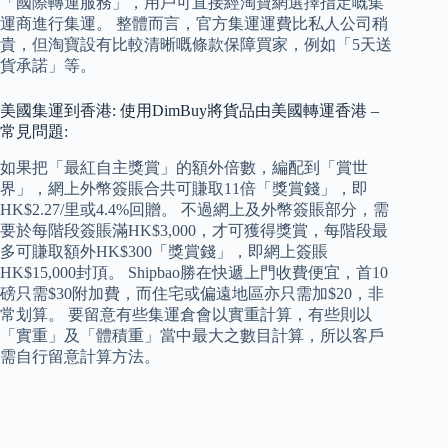
「國際轉運服務」，用戶可直接經淘寶網選擇指定嘅集
運商進行集運。 整體而言，官方集運運費比私人公司稍
貴，但淘寶設有比較清晰嘅條款保障買家，例如「5天送
貨承諾」等。
美國集運到香港: 使用DimBuy將貨品由美國轉運香港 –
常見問題:
如果把「最紅自主獎賞」的額外倍數，編配到「賞世
界」，網上外幣簽賬合共可賺取11倍「獎賞錢」，即
HK$2.27/里或4.4%回贈。 不過網上及外幣簽賬部分，需
要於每階段簽賬滿HK$3,000，才可獲得獎賞，每階段最
多可賺取額外HK$300「獎賞錢」，即網上簽賬
HK$15,000封頂。 Shipbao勝在快遞上門收費便宜，首10
磅只需$30附加費，而住宅或偏遠地區亦只需加$20，非
常划算。 要留意有些集運倉會以實重計算，有些則以
「實重」及「體積重」當中最大之數目計算，所以客戶
需自行留意計算方法。