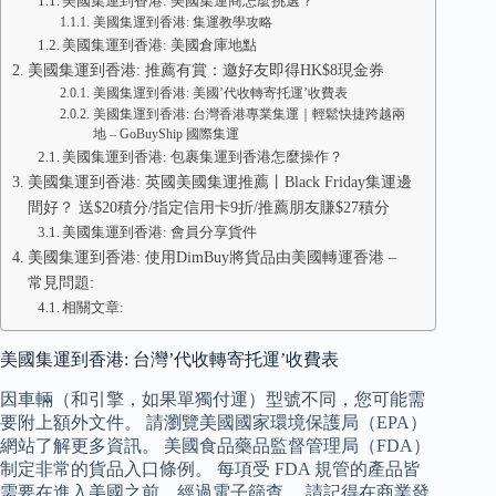
美國集運到香港: 美國集運商怎麼挑選？
美國集運到香港: 集運教學攻略
美國集運到香港: 美國倉庫地點
美國集運到香港: 推薦有賞：邀好友即得HK$8現金券
美國集運到香港: 美國’代收轉寄托運’收費表
美國集運到香港: 台灣香港專業集運｜輕鬆快捷跨越兩
地 – GoBuyShip 國際集運
美國集運到香港: 包裹集運到香港怎麼操作？
美國集運到香港: 英國美國集運推薦丨Black Friday集運邊
間好？ 送$20積分/指定信用卡9折/推薦朋友賺$27積分
美國集運到香港: 會員分享貨件
美國集運到香港: 使用DimBuy將貨品由美國轉運香港 –
常見問題:
相關文章:
美國集運到香港: 台灣’代收轉寄托運’收費表
因車輛（和引擎，如果單獨付運）型號不同，您可能需
要附上額外文件。 請瀏覽美國國家環境保護局（EPA）
網站了解更多資訊。 美國食品藥品監督管理局（FDA）
制定非常的貨品入口條例。 每項受 FDA 規管的產品皆
需要在進入美國之前，經過電子篩查。 請記得在商業發