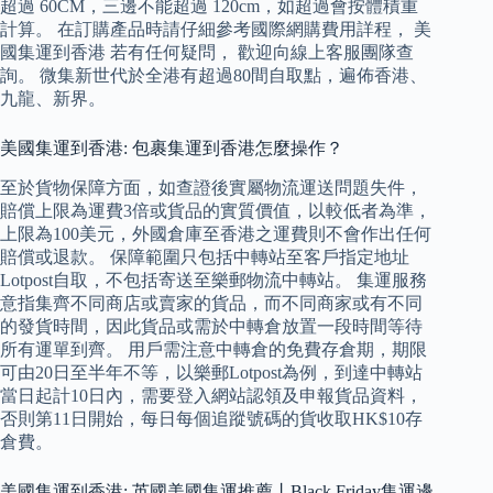
超過 60CM，三邊不能超過 120cm，如超過會按體積重
計算。 在訂購產品時請仔細參考國際網購費用詳程， 美
國集運到香港 若有任何疑問， 歡迎向線上客服團隊查
詢。 微集新世代於全港有超過80間自取點，遍佈香港、
九龍、新界。
美國集運到香港: 包裹集運到香港怎麼操作？
至於貨物保障方面，如查證後實屬物流運送問題失件，
賠償上限為運費3倍或貨品的實質價值，以較低者為準，
上限為100美元，外國倉庫至香港之運費則不會作出任何
賠償或退款。 保障範圍只包括中轉站至客戶指定地址
Lotpost自取，不包括寄送至樂郵物流中轉站。 集運服務
意指集齊不同商店或賣家的貨品，而不同商家或有不同
的發貨時間，因此貨品或需於中轉倉放置一段時間等待
所有運單到齊。 用戶需注意中轉倉的免費存倉期，期限
可由20日至半年不等，以樂郵Lotpost為例，到達中轉站
當日起計10日內，需要登入網站認領及申報貨品資料，
否則第11日開始，每日每個追蹤號碼的貨收取HK$10存
倉費。
美國集運到香港: 英國美國集運推薦丨Black Friday集運邊