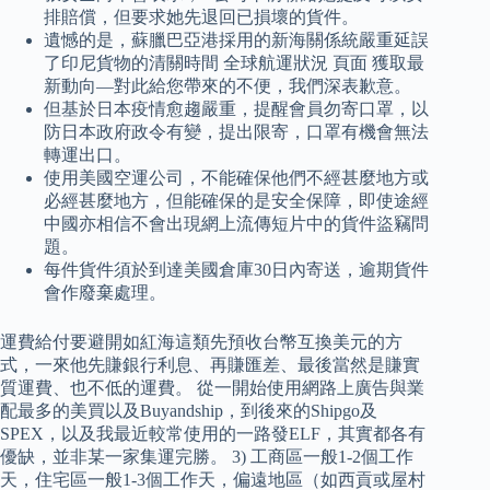
排賠償，但要求她先退回已損壞的貨件。
遺憾的是，蘇臘巴亞港採用的新海關係統嚴重延誤
了印尼貨物的清關時間 全球航運狀況 頁面 獲取最
新動向—對此給您帶來的不便，我們深表歉意。
但基於日本疫情愈趨嚴重，提醒會員勿寄口罩，以
防日本政府政令有變，提出限寄，口罩有機會無法
轉運出口。
使用美國空運公司，不能確保他們不經甚麼地方或
必經甚麼地方，但能確保的是安全保障，即使途經
中國亦相信不會出現網上流傳短片中的貨件盜竊問
題。
每件貨件須於到達美國倉庫30日內寄送，逾期貨件
會作廢棄處理。
運費給付要避開如紅海這類先預收台幣互換美元的方
式，一來他先賺銀行利息、再賺匯差、最後當然是賺實
質運費、也不低的運費。 從一開始使用網路上廣告與業
配最多的美買以及Buyandship，到後來的Shipgo及
SPEX，以及我最近較常使用的一路發ELF，其實都各有
優缺，並非某一家集運完勝。 3) 工商區一般1-2個工作
天，住宅區一般1-3個工作天，偏遠地區（如西貢或屋村