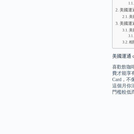
美國運通 
美
美國運通
美國
相
美國運通 ch
喜歡飲咖啡
費才能享
Card
這個月你消
門檻較低而