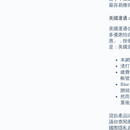
最容易獲
美國運通 c
美國運通信用
多優惠怕自
惠」，按
是：美國運通
本網
渣打A
繳費
帳號
Bl
贈就
然而
重複
貸款產品
議你查閱產品
國際隱私資