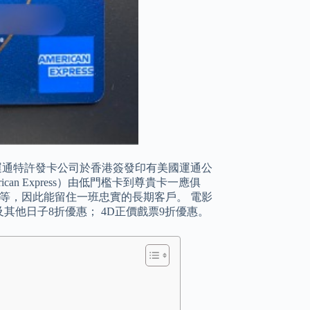
運通特許發卡公司於香港簽發印有美國運通公
can Express）由低門檻卡到尊貴卡一應俱
等，因此能留住一班忠實的長期客戶。 電影
及其他日子8折優惠； 4D正價戲票9折優惠。