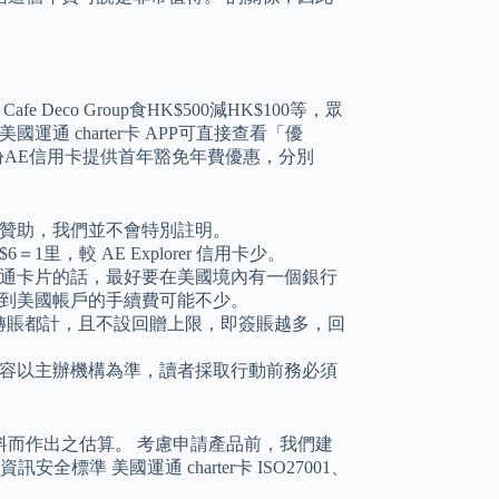
Deco Group食HK$500減HK$100等，眾
通 charter卡 APP可直接查看「優
份AE信用卡提供首年豁免年費優惠，分別
贊助，我們並不會特別註明。
6＝1里，較 AE Explorer 信用卡少。
通卡片的話，最好要在美國境內有一個銀行
到美國帳戶的手續費可能不少。
連自動轉賬都計，且不設回贈上限，即簽賬越多，回
容以主辦機構為準，讀者採取行動前務必須
而作出之估算。 考慮申請產品前，我們建
訊安全標準 美國運通 charter卡 ISO27001、