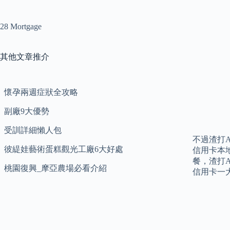
28 Mortgage
其他文章推介
懷孕兩週症狀全攻略
副廠9大優勢
受訓詳細懶人包
不過渣打As
彼緹娃藝術蛋糕觀光工廠6大好處
信用卡本地
餐，渣打As
桃園復興_摩亞農場必看介紹
信用卡一