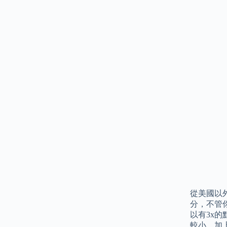
從美國以
分，不管你
以有3x
較小，加