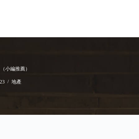
人包!（小編推薦）
023
地產