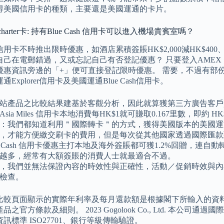
得美國信用卡的種類，主要還是美國運通的卡片。
harter卡: 持有Blue Cash 信用卡可以進入機場貴賓室嗎？
卡不時推出限時優惠，如酒店累積簽賬HK$2,000減HK$400、Cafe 
己在電郵錯過，又或忘記自己有否登記優惠？ 只要登入AMEX 美國運
優惠資訊旁邊的「+」便可直接登記限時優惠。 需要，不過有部
Explorer信用卡及美國運通Blue Cash信用卡。
站產品之比較結果建基於客觀分析，因此就算獲第三方廣告客戶
sia Miles 信用卡本地消費每HK$1就可賺取0.167里數，即約 HK$
：我們都知道利用＂國際轉卡＂的方式，獲得美國版本的美國運
，才能方便繳交刷卡的費用，但是每次從其他國家透過國際匯款
ue Cash 信用卡優惠主打本地及海外簽賬都可獲1.2%回贈，
越多，經常有大額簽賬的消費人士就最適合不過。
，我們並無法保證內容的時效性與正確性，活動／促銷時效與內
檢查。
比較頁面顯示的實際年利率及每月還款額是根據閣下所輸入的資料
之官方條款及細則。 2023 Gogolook Co., Ltd. 本公司通過國際資
訊標準 ISO27701、銀行等級傳輸驗證。