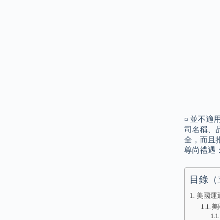
¤ 並不
司名稱、品
全，而且
尊尚禮遇：
目錄（
美國運通 
美