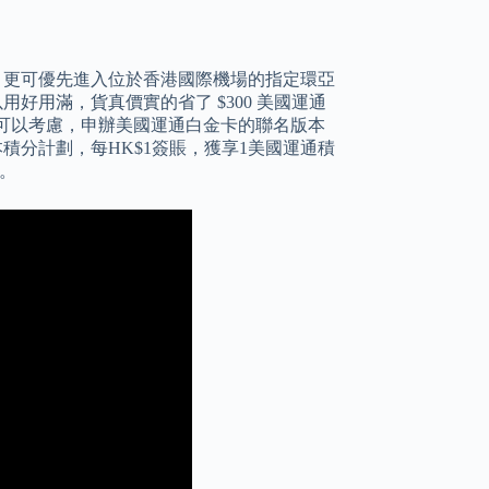
日前，更可優先進入位於香港國際機場的指定環亞
用好用滿，貨真價實的省了 $300 美國運通
實也可以考慮，申辦美國運通白金卡的聯名版本
積分計劃，每HK$1簽賬，獲享1美國運通積
。