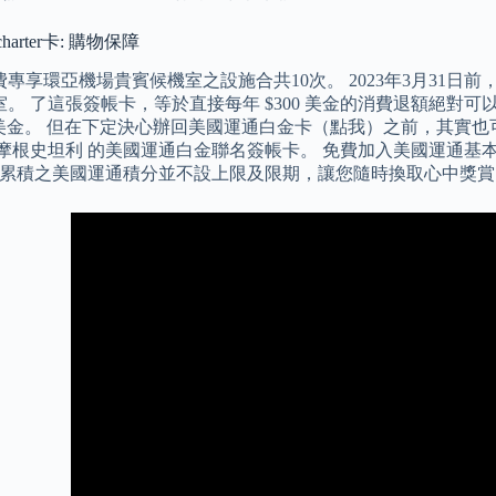
harter卡: 購物保障
專享環亞機場貴賓候機室之設施合共10次。 2023年3月31
。 了這張簽帳卡，等於直接每年 $300 美金的消費退額絕對可以
er卡 美金。 但在下定決心辦回美國運通白金卡（點我）之前，其
或摩根史坦利 的美國運通白金聯名簽帳卡。 免費加入美國運通基本
所累積之美國運通積分並不設上限及限期，讓您隨時換取心中獎賞