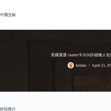
Skip
to
content
中國交銀
美國運通 charter卡2026詳細懶
benlau
April 23, 2
好站推介