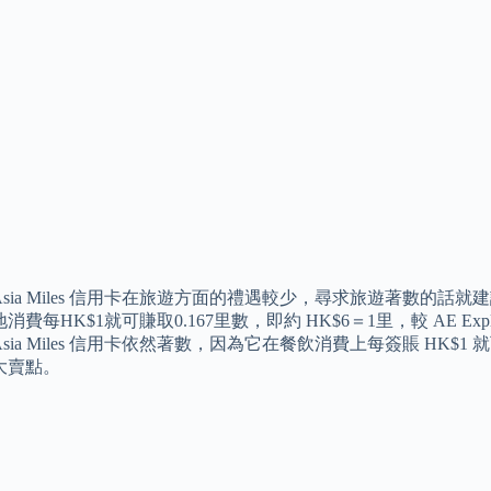
ia Miles 信用卡在旅遊方面的禮遇較少，尋求旅遊著數的話就建議申請 AE
消費每HK$1就可賺取0.167里數，即約 HK$6＝1里，較 AE Ex
ia Miles 信用卡依然著數，因為它在餐飲消費上每簽賬 HK$1 就可
大賣點。