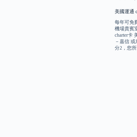
美國運通 c
每年可免費
機場貴賓室
chart
－嘉信 
分2，您