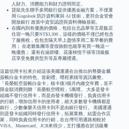
人財力、消費能力和財力證明而定。
貸鼠先生聯手多間銀行提供優惠金融方案，不僅運
用 Gogolook 防詐資料庫與 AI 技術，更符合金管會
開放銀行 政策中資安認證與資料傳輸規範。
在國內則有優惠的價格，包括台北晶華等五星飯店
住宿一晚只要NT$3,300，這樣的價格不僅已經包含
了服務稅，也包含隔天早上盡情享用二客早餐的費
用； 在老爺集團等度假旅館也能享有買一晚送一
晚優惠； 還有在涵碧樓、花蓮秧悅千禧等頂級飯
店享受免費房型升等及專屬禮遇。
這篇信用卡社來介紹這張美國運通在台推出的尊榮金屬
簽帳白金卡的特色、首刷禮、哩程累積等資訊彙整。
「長榮航空簽帳白金卡」核卡後3個月內繳交年費，並不
限金額消費則贈「長榮航空哩程」5萬哩。 大多是發卡
組織不發行信用卡，而是由發卡機構發行，負責信用卡
的行銷，增加信用卡的使用者，絕大多數發卡機構都是
銀行，少數像樂天信用卡則不是由銀行發行。 美國運通
則是發卡組織同時發行信用卡，拓展業務、結盟合作店
家，同時負責信用卡的行銷，在台灣可用通路相較於
VISA、Mastercard、JCB來得少，主打優惠在於頂級餐