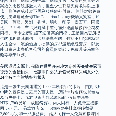
雖然市區、機場免費停車、機場接送、機場貴賓室等方
案給的比較沒那麼大方，但至少也都是免費取得以上服
務，條件達成後就不需為服務額外付費。 無限次數免費
使用美國運通全球The Centurion Lounge機場貴賓室，如
美國、英國、澳洲、香港、瑞典、印度、墨西哥、阿根
廷、巴西等，主卡與附屬卡並可額外邀請最多兩位親友
同行。 黑卡之所以設下這麼高的門檻，正是因為它所提
供的服務是其他信用卡無法享有的，包括不用預約就能
入住全球一流的酒店，提供的房型還是總統套房，以及
能自由進出各航空公司的會員俱樂部，免費升等為頭等
艙等尊榮服務。
美國運通金屬卡: 保障在世界任何地方意外丟失或失竊而
導致的金錢損失，惟該事件必須於發現有關失竊意外的
24小時內向當地警方報失。
這是一張由美國運通於 1999 年所發行的卡片，由於卡片
中間的圖像是古羅馬的百夫長，所以卡片名稱也就命名
為百夫長卡。 5.君悅飯店凱菲屋Buffet假日午晚餐
NT$1,780(另加一成服務費)，兩人同行一人免費直接賺
回1,780元。 晶華酒店Robin’s鐵板燒牛排套餐晚餐要
2,800元(另加一成服務費)，兩人同行一人免費直接賺回