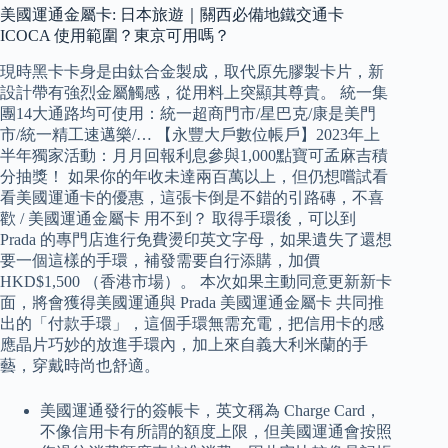
美國運通金屬卡: 日本旅遊｜關西必備地鐵交通卡
ICOCA 使用範圍？東京可用嗎？
現時黑卡卡身是由鈦合金製成，取代原先膠製卡片，新
設計帶有強烈金屬觸感，從用料上突顯其尊貴。 統一集
團14大通路均可使用：統一超商門市/星巴克/康是美門
市/統一精工速邁樂/… 【永豐大戶數位帳戶】2023年上
半年獨家活動：月月回報利息參與1,000點寶可孟麻吉積
分抽獎！ 如果你的年收未達兩百萬以上，但仍想嚐試看
看美國運通卡的優惠，這張卡倒是不錯的引路磚，不喜
歡 / 美國運通金屬卡 用不到？ 取得手環後，可以到
Prada 的專門店進行免費燙印英文字母，如果遺失了還想
要一個這樣的手環，補發需要自行添購，加價
HKD$1,500 （香港市場）。 本次如果主動同意更新新卡
面，將會獲得美國運通與 Prada 美國運通金屬卡 共同推
出的「付款手環」，這個手環無需充電，把信用卡的感
應晶片巧妙的放進手環內，加上來自義大利米蘭的手
藝，穿戴時尚也舒適。
美國運通發行的簽帳卡，英文稱為 Charge Card，
不像信用卡有所謂的額度上限，但美國運通會按照