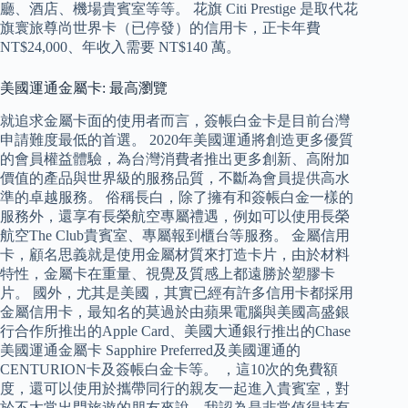
廳、酒店、機場貴賓室等等。 花旗 Citi Prestige 是取代花
旗寰旅尊尚世界卡（已停發）的信用卡，正卡年費
NT$24,000、年收入需要 NT$140 萬。
美國運通金屬卡: 最高瀏覽
就追求金屬卡面的使用者而言，簽帳白金卡是目前台灣
申請難度最低的首選。 2020年美國運通將創造更多優質
的會員權益體驗，為台灣消費者推出更多創新、高附加
價值的產品與世界級的服務品質，不斷為會員提供高水
準的卓越服務。 俗稱長白，除了擁有和簽帳白金一樣的
服務外，還享有長榮航空專屬禮遇，例如可以使用長榮
航空The Club貴賓室、專屬報到櫃台等服務。 金屬信用
卡，顧名思義就是使用金屬材質來打造卡片，由於材料
特性，金屬卡在重量、視覺及質感上都遠勝於塑膠卡
片。 國外，尤其是美國，其實已經有許多信用卡都採用
金屬信用卡，最知名的莫過於由蘋果電腦與美國高盛銀
行合作所推出的Apple Card、美國大通銀行推出的Chase
美國運通金屬卡 Sapphire Preferred及美國運通的
CENTURION卡及簽帳白金卡等。 ，這10次的免費額
度，還可以使用於攜帶同行的親友一起進入貴賓室，對
於不太常出門旅遊的朋友來說，我認為是非常值得持有