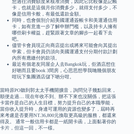
您過往消費額度來核准消費，因此它比較像是記帳
卡，也就是這個月你消費多少，就得支付多少，不
像是信用卡般，有最低還款金額。
同時，也會個別介紹美國運通簽帳卡和美運通信用
卡，如有意進一步了解申辦門檻，以及持卡人擁有
哪些刷卡權益，趕緊跟著文章的腳步一起看下去
吧。
儘管卡會員現正向商店提出或將來可能會向其提出
申索，但卡會員仍須向美國運通支付分期付款計劃
內所有應繳付的款項。
最近有個老友同屋企人去Bangkok玩，佢酒店想住
好啲而且要book 3間房，心思思想學我哋幾個朋友
咁玩下集團酒店儲下啲分咁。
當時原PO聽到郭太太手機開擴音，詢問兒子幾點回來，
順便走過… 現在年收不到、辦不下來也沒關係，把這張
卡當作是自己的人生目標，努力提升自己的本職學能，
當你收入提升時，身邊可運用的資源也變多了，屆時再
來考慮是否要用NT.36,800元換取更高級的服務，都還來
得及。 通常一般信用卡都是一紙開卡函，上面黏著你的
卡片，但這一回，不一樣。