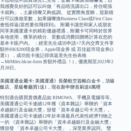
卡抵唔抵申請真係見仁見智，金屬卡嚟講係幾嚇鬼，自
我感覺良好的話可以叫做「有品唔洗講出口，拎住呢張
卡就夠」，土豪得嚟又夠低調。 從實際角度睇，迎新積
分可以換做里數，如果攞嚟換Business Class或First Class
會抵得返(當然要你飛得到)。 附屬卡讓您和家人或朋友
同享美國運通卡的精彩優越禮遇，附屬卡可同時於世界
各地使用，獲享的積分、里數或消費回贈將計算在您的
基本卡賬戶內。 ：經里先生成功申請+7天內交齊文件享
額外HK$200現金券，Apple現金券 或 百佳超市現金券(2
選1），成功批卡後記得填返里先生份表格
→MrMiles.hk/ae-form 拎額外禮品 ！)，優惠期至2023年2
月28日。
美國運通金屬卡: 美國運通》長榮航空簽帳白金卡，頂級
飯店、星級餐廳買1送1，現在新申辦首刷送6萬哩
特別適合購買貴價產品如 RIMOWA、手機及電腦等等。
美國運通公司卡連續12年獲《資本雜誌》舉辦的「資本
卓越銀行及金融大獎」頒發「資本卓越公司卡大獎」。
美國運通公司卡連續12年於本港最具代表性經濟刊物之
一的 《資本雜誌》舉辦的「資本卓越銀行及金融大獎」
獲頒發 「資本卓越公司卡大獎」 ，深受業界認同。 雙