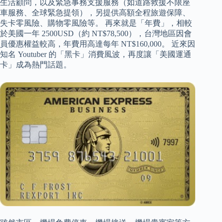
生活顧問，以及緊急事務支援服務（如道路救援不限座
車服務、全球緊急提領），另提供高額全程旅遊保障、
失卡零風險、購物零風險等。 再來就是「年費」，相較
於美國一年 2500USD（約 NT$78,500），台灣地區因會
員優惠權益較高，年費用高達每年 NT$160,000。 近來因
知名 Youtuber 的「黑卡」消費風波，再度讓「美國運通
卡」成為熱門話題。