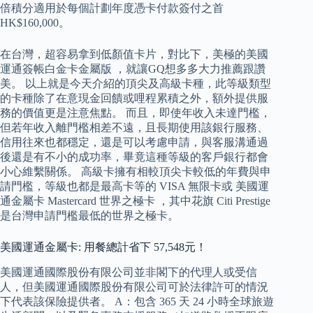
倍積分適用於每個計劃年度憑卡付款簽付之首
HK$160,000。
在台灣，超容易拿到低顏值卡片，對比下，美極的美國
運通簽帳白金卡金屬版 ，就讓GQ想多多大力推薦跟讚
美。 以上就是今天介紹的頂尖及高級卡種，此等級類型
的卡種除了在意現金回饋或哩程累積之外，額外提供服
務的價值更是注意焦點。 而且，即使年收入未達門檻，
但若年收入離門檻相差不遠，且長期使用該銀行服務、
信用往來也都穩定，還是可以考慮申請，與客服溝通過
後還是有不小的成功率，畢竟這種等級的客戶銀行都會
小心維繫關係。 高級卡擁有相較頂尖卡較低的年費與申
請門檻，等級也都是最高卡等的 VISA 無限卡或 美國運
通金屬卡 Mastercard 世界之極卡 ，其中花旗 Citi Prestige
是台灣申請門檻最低的世界之極卡。
美國運通金屬卡: 用餐總計省下 57,548元！
美國運通國際股份有限公司並非閣下的代理人或受信
人，但美國運通國際股份有限公司可於法律許可的情況
下代表該保險提供者。 A：包含 365 天 24 小時全球旅遊