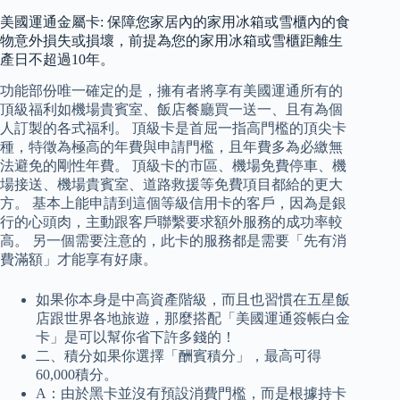
美國運通金屬卡: 保障您家居內的家用冰箱或雪櫃內的食
物意外損失或損壞，前提為您的家用冰箱或雪櫃距離生
產日不超過10年。
功能部份唯一確定的是，擁有者將享有美國運通所有的
頂級福利如機場貴賓室、飯店餐廳買一送一、且有為個
人訂製的各式福利。 頂級卡是首屈一指高門檻的頂尖卡
種，特徵為極高的年費與申請門檻，且年費多為必繳無
法避免的剛性年費。 頂級卡的市區、機場免費停車、機
場接送、機場貴賓室、道路救援等免費項目都給的更大
方。 基本上能申請到這個等級信用卡的客戶，因為是銀
行的心頭肉，主動跟客戶聯繫要求額外服務的成功率較
高。 另一個需要注意的，此卡的服務都是需要「先有消
費滿額」才能享有好康。
如果你本身是中高資產階級，而且也習慣在五星飯
店跟世界各地旅遊，那麼搭配「美國運通簽帳白金
卡」是可以幫你省下許多錢的！
二、積分如果你選擇「酬賓積分」，最高可得
60,000積分。
A：由於黑卡並沒有預設消費門檻，而是根據持卡