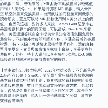
的點數回饋。 普遍來說，MR 點數單點價值可以輕鬆使
用到 1.5 美分以上，如果是習慣將 MR 點數，轉入全日
空 航空計畫來兌換美國～台灣航線的商務艙來回機票的
讀者朋友，更是可以將 MR 點數使用到 4 美分以上的價
值。 也因為這樣，對許多人來說，Amex Gold 這張卡在
美國餐廳和超市的消費回饋，可以當成 6%～16% 來看
待。 美國運通簽帳白金卡提供會員知名酒店集團免費旅
遊會籍，不必額外付費即可躍升VIP，享受高質感的專屬
禮遇。 持卡人除了可以快速累積華夏哩程外，還能直接
晉升華夏金卡會員與萬豪旅享家銀卡會籍，享受更多旅
遊服務，此外，持卡人還可以享有每年6次的LEXUS機
場接送與無限次使用華航貴賓室的權益。
【華南銀行Sny數位帳戶】2023年權益公告：不分新舊戶
2.3%可存10萬！ Step01：請至寶可孟粉絲頁告知我您的
基本資料跟欲申請的卡別，我會把你的資料轉交給美國
運通服務專員，並且同步給您業務的連絡方式。 鏡頭拉
近，會發現金屬卡跟一般塑膠卡不同的地方，就是它的
厚度是比較厚的，也因此一張卡就非常的沉甸，放在皮
夾裡會滿重的。