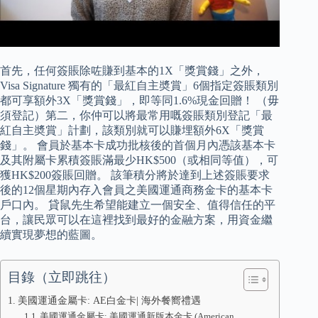
首先，任何簽賬除咗賺到基本的1X「獎賞錢」之外，
Visa Signature 獨有的「最紅自主奬賞」6個指定簽賬類別
都可享額外3X「獎賞錢」，即等同1.6%現金回贈！ （毋
須登記）第二，你仲可以將最常用嘅簽賬類別登記「最
紅自主奬賞」計劃，該類別就可以賺埋額外6X「獎賞
錢」。 會員於基本卡成功批核後的首個月內憑該基本卡
及其附屬卡累積簽賬滿最少HK$500（或相同等值），可
獲HK$200簽賬回贈。 該筆積分將於達到上述簽賬要求
後的12個星期內存入會員之美國運通商務金卡的基本卡
戶口內。 貸鼠先生希望能建立一個安全、值得信任的平
台，讓民眾可以在這裡找到最好的金融方案，用資金繼
續實現夢想的藍圖。
目錄（立即跳往）
美國運通金屬卡: AE白金卡| 海外餐嚮禮遇
美國運通金屬卡: 美國運通新版本金卡 (American