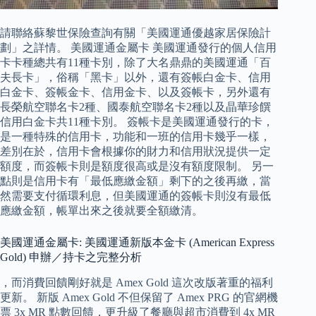
請聯絡蘇黎世保險查詢有關「美國運通優越家居保險計
劃」之詳情。 美國運通金屬卡 美國運通發行的個人信用
卡卡種總共有11種卡別，除了大名鼎鼎的美國運通「百
夫長卡」，俗稱「黑卡」以外，還有簽帳白金卡、信用
白金卡、簽帳金卡、信用金卡、以及簽帳卡，另外還有
長榮航空聯名卡2種、國泰航空聯名卡2種以及晶華珍饌
信用白金卡共11種卡別。 簽帳卡是美國運通發行的卡，
是一種特殊的信用卡，功能和一班的信用卡幾乎一樣，
差別在於，信用卡會根據你的財力和信用狀況提供一定
額度，而簽帳卡則是額度很高或是沒有額度限制。 另一
點則是信用卡有「最低應繳金額」剩下的之後再繳，當
然需要支付循環利息，但美國運通的簽帳卡則沒有最低
應繳金額，帳單出來之後就要全額繳清。
美國運通金屬卡: 美國運通新版本金卡 (American Express
Gold) 申辦／持卡之完整分析
，而消費回饋剛好就是 Amex Gold 這次改版著重的福利
更新。 新版 Amex Gold 不但保留了 Amex PRG 的官網機
票 3x MR 點數回饋，更升級了餐廳與超市消費到 4x MR