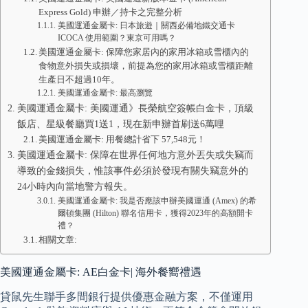
Express Gold) 申辦／持卡之完整分析
美國運通金屬卡: 日本旅遊｜關西必備地鐵交通卡
ICOCA 使用範圍？東京可用嗎？
美國運通金屬卡: 保障您家居內的家用冰箱或雪櫃內的
食物意外損失或損壞，前提為您的家用冰箱或雪櫃距離
生產日不超過10年。
美國運通金屬卡: 最高瀏覽
美國運通金屬卡: 美國運通》長榮航空簽帳白金卡，頂級
飯店、星級餐廳買1送1，現在新申辦首刷送6萬哩
美國運通金屬卡: 用餐總計省下 57,548元！
美國運通金屬卡: 保障在世界任何地方意外丟失或失竊而
導致的金錢損失，惟該事件必須於發現有關失竊意外的
24小時內向當地警方報失。
美國運通金屬卡: 我是否應該申辦美國運通 (Amex) 的希
爾頓集團 (Hilton) 聯名信用卡，獲得2023年的高額開卡
禮？
相關文章:
美國運通金屬卡: AE白金卡| 海外餐嚮禮遇
貸鼠先生聯手多間銀行提供優惠金融方案，不僅運用