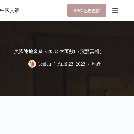
Skip
to
中國交銀
SEO服務查詢
content
美國運通金屬卡20265大著數!（震驚真相）
benlau
April 23, 2023
地產