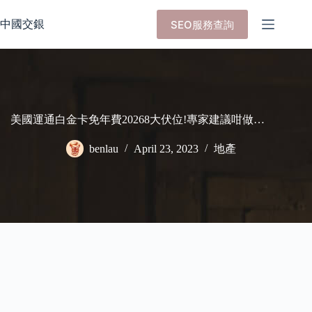
Skip
to
中國交銀
SEO服務查詢
content
美國運通白金卡免年費20268大伏位!專家建議咁做…
benlau
April 23, 2023
地產