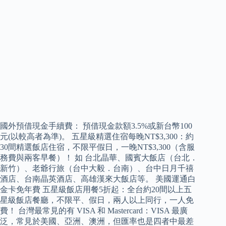
國外預借現金手續費： 預借現金款額3.5%或新台幣100
元(以較高者為準)。 五星級精選住宿每晚NT$3,300：約
30間精選飯店住宿，不限平假日，一晚NT$3,300（含服
務費與兩客早餐）！ 如 台北晶華、國賓大飯店（台北．
新竹）、老爺行旅（台中大毅．台南）、台中日月千禧
酒店、台南晶英酒店、高雄漢來大飯店等。 美國運通白
金卡免年費 五星級飯店用餐5折起：全台約20間以上五
星級飯店餐廳，不限平、假日，兩人以上同行，一人免
費！ 台灣最常見的有 VISA 和 Mastercard：VISA 最廣
泛，常見於美國、亞洲、澳洲，但匯率也是四者中最差