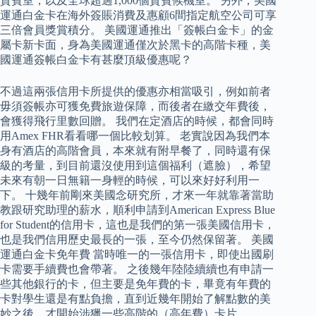
貴賓室，以及全球超過1,000個貴賓候機室。 另外，美國
運通白金卡在海外簽賬消費及惠顧6間指定航空公司可享
三倍會員獎賞積分。 美國運通推出「簽帳白金卡」的金
屬卡新卡面，身為美國運通僅次於黑卡的高階卡種，美
國運通簽帳白金卡有甚麼頂級優惠呢？
不過這兩張信用卡所提供的優惠亦相當吸引，例如前者
毋須簽帳亦可獲免費旅遊保障，而後者在繳交年費後，
會獲得飛行里數回贈。 我們在定酒店的時候，都會同時
用Amex FHR看看哪一個比較划算。 老實說因為我們本
身有酒店的高階會員，本來就有附早餐了，同時還有保
級的考量，到目前還沒使用到這個福利（遮臉），希望
未來有朝一日無籍一身輕的時候，可以來好好利用一
下。 十幾年前剛來美國念研究所，才來一年就靠著當助
教跟研究助理的薪水，順利申請到American Express Blue
for Student的信用卡，這也是我們的第一張美國信用卡，
也是我們信用歷史最長的一張，至今仍然保留著。 美國
運通白金卡免年費 當時唯一的一張信用卡，即使出國刷
卡需要手續費也會帶著。 之後幾年陸陸續續也有申請一
些其他銀行的卡，但主要是免年費的卡，畢竟有年費的
卡對學生還是有點負擔，直到近幾年開始了解點數的美
妙之後，才開始涉獵一些高階的（高年費）卡片。