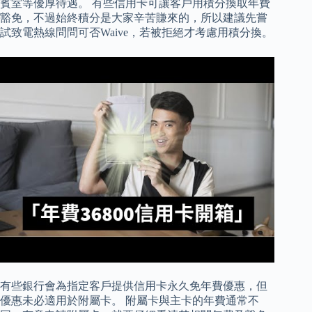
賓室等優厚待遇。 有些信用卡可讓客戶用積分換取年費
豁免，不過始終積分是大家辛苦賺來的，所以建議先嘗
試致電熱線問問可否Waive，若被拒絕才考慮用積分換。
有些銀行會為指定客戶提供信用卡永久免年費優惠，但
優惠未必適用於附屬卡。 附屬卡與主卡的年費通常不