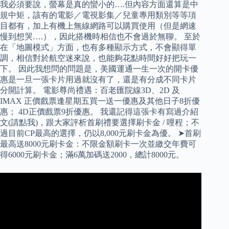
我必須要說，螢幕是真的蠻小的….但內容方面還算是中
規中矩，該有的電影／電視影集／兒童專用類別等等項
目都有，加上有機上無線網路可以購買使用（但是網速
慢到想哭….），因此搭機時相信也不會過於無聊。 至於
在「地圖模式」方面，也有多種顯示方式，不會顯得單
調，相信對於航空迷來說，也能夠花點時間好好把玩一
下。 因此我想問的問題是，美國運通一生一次的開卡優
惠是一旦一張卡片用過就沒有了，還是有分成不同卡片
分開計算。 電影尊尚禮遇：百老匯院線3D、2D 及
IMAX 正價戲票逢星期五買一送一優惠及其他日子8折優
惠； 4D正價戲票9折優惠。 我還記得這張卡有寫過介紹
文(請點我)，跟大家評析首刷禮要選擇刷卡金 / 哩程；不
過目前CP最高的選擇，仍以8,000元刷卡金為優。 ➤首刷
最高送8000元刷卡金：不限金額刷卡一次並繳交年費可
得6000元刷卡金；滿6萬加碼送2000，總計8000元。