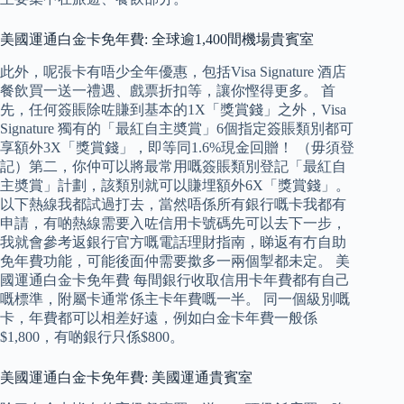
美國運通白金卡免年費: 全球逾1,400間機場貴賓室
此外，呢張卡有唔少全年優惠，包括Visa Signature 酒店
餐飲買一送一禮遇、戲票折扣等，讓你慳得更多。 首
先，任何簽賬除咗賺到基本的1X「獎賞錢」之外，Visa
Signature 獨有的「最紅自主奬賞」6個指定簽賬類別都可
享額外3X「獎賞錢」，即等同1.6%現金回贈！ （毋須登
記）第二，你仲可以將最常用嘅簽賬類別登記「最紅自
主奬賞」計劃，該類別就可以賺埋額外6X「獎賞錢」。
以下熱線我都試過打去，當然唔係所有銀行嘅卡我都有
申請，有啲熱線需要入咗信用卡號碼先可以去下一步，
我就會參考返銀行官方嘅電話理財指南，睇返有冇自助
免年費功能，可能後面仲需要撳多一兩個掣都未定。 美
國運通白金卡免年費 每間銀行收取信用卡年費都有自己
嘅標準，附屬卡通常係主卡年費嘅一半。 同一個級別嘅
卡，年費都可以相差好遠，例如白金卡年費一般係
$1,800，有啲銀行只係$800。
美國運通白金卡免年費: 美國運通貴賓室