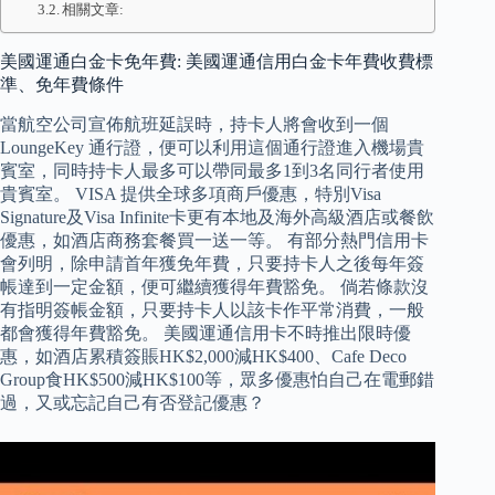
相關文章:
美國運通白金卡免年費: 美國運通信用白金卡年費收費標
準、免年費條件
當航空公司宣佈航班延誤時，持卡人將會收到一個
LoungeKey 通行證，便可以利用這個通行證進入機場貴
賓室，同時持卡人最多可以帶同最多1到3名同行者使用
貴賓室。 VISA 提供全球多項商戶優惠，特別Visa
Signature及Visa Infinite卡更有本地及海外高級酒店或餐飲
優惠，如酒店商務套餐買一送一等。 有部分熱門信用卡
會列明，除申請首年獲免年費，只要持卡人之後每年簽
帳達到一定金額，便可繼續獲得年費豁免。 倘若條款沒
有指明簽帳金額，只要持卡人以該卡作平常消費，一般
都會獲得年費豁免。 美國運通信用卡不時推出限時優
惠，如酒店累積簽賬HK$2,000減HK$400、Cafe Deco
Group食HK$500減HK$100等，眾多優惠怕自己在電郵錯
過，又或忘記自己有否登記優惠？