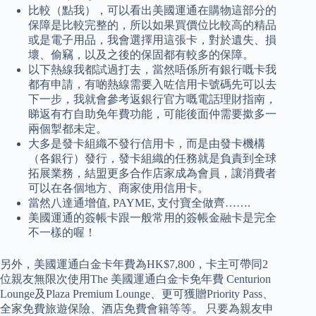
比較（點我），可以看出美國運通在購物這部分的
保障是比較完整的，所以如果買價位比較高的精品
或是電子用品，我會選擇用這張卡，對於遺失、損
壞、偷竊，以及之後的保固都有較多的保障。
以下熱線我都試過打去，當然唔係所有銀行嘅卡我
都有申請，有啲熱線需要入咗信用卡號碼先可以去
下一步，我就會參考返銀行官方嘅電話理財指南，
睇返有冇自助免年費功能，可能後面仲需要撳多一
兩個掣都未定。
大多是發卡組織不發行信用卡，而是由發卡機構
（各銀行）發行，發卡組織的任務就是負責到全球
拓展業務，結盟更多合作店家成為會員，讓消費者
可以在各個地方、商家使用信用卡。
當然八達通增值, PAYME, 支付寶全做齊…….
美國運通的簽帳卡跟一般常用的簽帳金融卡是完全
不一樣的喔！
另外，美國運通白金卡年費為HK$7,800，卡主可帶同2
位親友無限次使用The 美國運通白金卡免年費 Centurion
Lounge及Plaza Premium Lounge、更可獲贈Priority Pass、
全家免費旅遊保險、酒店免費會籍等等。 只要為親友申