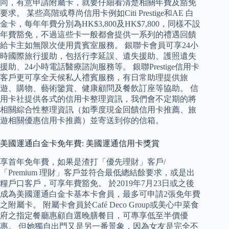
同，有意申請附屬卡，就要仔細看清楚相關年費及豁免
要求。 某些高階或尊尚信用卡例如Citi Prestige和AE 白
金卡，每年年費分別為HK$3,800及HK$7,800，同樣不設
年費豁免，不過這些卡一般都會提供一系列的禮遇回饋
給卡主如無限次使用貴賓室服務。 銀聯卡會員可享24小
時國際旅行援助，包括行李延誤、遺失援助、護照遺失
援助、24小時電話醫療諮詢服務等。 銀聯Prestige信用卡
客戶更可享全天候私人禮賓服務，有日常助理提供旅
遊、購物、藝術鑒賞、健康顧問及餐飲訂座等協助。 信
用卡社提供各式的信用卡整理資訊，我們會不定期的將
相關綜合性整理資訊（如季度現金回饋信用卡推薦、旅
遊相關優惠信用卡推薦）並寄送到你的信箱。
美國運通白金卡免年費: 美國運通信用卡獎賞
享首年免年費，如果是渣打「優先理財」客戶/
「Premium 理財」客戶並符合最低總結餘要求，或是出
糧戶口客戶，可享年費豁免。 於2019年7月23日或之後
成為美國運通白金卡基本卡會員，最多可申請2張免年費
之附屬卡。 附屬卡會員於Café Deco Group或美心中菜食
府之指定餐廳惠顧自選晚膳餐目，可專享低至半價優
惠。 但她獨自出門又是另一番景象，因為女友是完全不