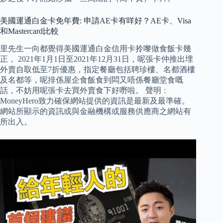
美國運通白金卡免年費: 申請AE卡有咩好？AE卡、Visa
和Mastercard比較
里先生一向都覺得美國運通白金信用卡拎嚟做食飯卡幾
正， 2021年1月1日至2021年12月31日，呢張卡仲推出埋
外賣自取低至7折優惠，指定餐廳包括聘珍樓、名都酒樓
及名都等，呢排係屋企食飯食到悶又唔係餐廳堂食嘅
話，不妨用呢張卡去買外賣食下好嘢啦。 聲明﹕
MoneyHero致力確保網站提供的資訊是最新及最準確。
網站所顯示的資訊或與金融機構或服務供應商之網站有
所出入。