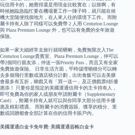
玩信用卡的，她覺得還是用現金比較實在；以致啊，有
時候她臨急臨忙要在機場要工作一陣子時，就只能在候
機大堂隨便找個地方，在人來人往的環境下工作。 而附
屬卡持有人除了同樣可以免費帶 2 人用 Centurion Lounge
與 Plaza Premium Lounge 外，也可以有免費的全年旅遊
保險。
如果一家大細經常去旅行就啱晒喇，免費無限次入The
Centurion Lounge貴賓室、Plaza Premium Lounge，仲可以
帶2個同行親友添，仲送一張Priority Pass，而且又有全家
免費旅遊保險。 日常生活方面，平時儲埋啲積分可以轉
去多個飛行里數或酒店積分計劃，出街食飯可以去美膳
會最多有五折，睇戲又有「買一送一」及正價戲票8折優
惠添！ 只要你是指定的美國運通信用卡的主卡持有人，
即可免費為你的家人或朋友申請附屬卡（Supplementary
Card），附屬卡持有人就可以與你同享大部分信用卡優
惠及精彩禮遇。 而附屬卡的消費簽賬、獲享的積分、里
數或回贈都會全部計算在你的信用卡賬戶內。
美國運通白金卡免年費: 美國運通簽帳白金卡