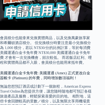
會員積分也能拿來兌換實體商品，以及兌換萬豪旅享家
和希爾頓酒店積分。 但兌換積分時要注意最小兌換積分
為 1,000 積分，若以 NT$30/分的比例計算，等於每消費
美國運通白金卡免年費 NT$30,000 美國運通白金卡免年
費 才會有一次兌換機會，頻次較低。 而若飯店紅利、哩
程和實體商品都不入眼，會員積分也能用來抵年費。
美國運通白金卡免年費: 美國運通 (Amex) 正式更改白金
簽帳卡 (Platinum) 的年費，同時增加數項福利！
無論您想預訂酒店或計劃下一個旅程，American Express
Travel Online為您提供方便，讓您隨時隨地都可預訂各樣
旅遊產品及服務，輕鬆探索喜愛的目的地。 相對地，這
些卡會回贈較高的里數／積分，以及無限次享用機場貴