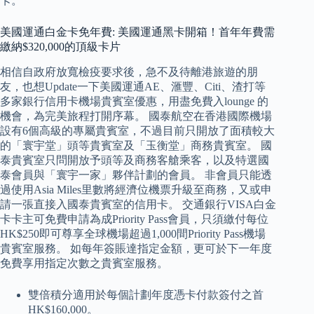
卡。
美國運通白金卡免年費: 美國運通黑卡開箱！首年年費需
繳納$320,000的頂級卡片
相信自政府放寬檢疫要求後，急不及待離港旅遊的朋
友，也想Update一下美國運通AE、滙豐、Citi、渣打等
多家銀行信用卡機場貴賓室優惠，用盡免費入lounge 的
機會，為完美旅程打開序幕。 國泰航空在香港國際機場
設有6個高級的專屬貴賓室，不過目前只開放了面積較大
的「寰宇堂」頭等貴賓室及「玉衡堂」商務貴賓室。 國
泰貴賓室只問開放予頭等及商務客艙乘客，以及特選國
泰會員與「寰宇一家」夥伴計劃的會員。 非會員只能透
過使用Asia Miles里數將經濟位機票升級至商務，又或申
請一張直接入國泰貴賓室的信用卡。 交通銀行VISA白金
卡卡主可免費申請為成Priority Pass會員，只須繳付每位
HK$250即可尊享全球機場超過1,000間Priority Pass機場
貴賓室服務。 如每年簽賬達指定金額，更可於下一年度
免費享用指定次數之貴賓室服務。
雙倍積分適用於每個計劃年度憑卡付款簽付之首
HK$160,000。