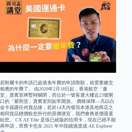
若附屬卡的申請已超過免年費的申請限額，就需要繳交
相應的年費了。 由2020年2月18日起，香港航空「遨
堂」貴賓室將暫時關閉，而位於一號客運大樓近23號閘
口的「紫荊堂」貴賓室則如常開放。 價格保障—凡以白
金卡簽購任何貨品後，若於14天內發現本港其他商店之
相同貨品標價較您所付的原價便宜，我們會將差價退還
給您。 CX AE Elite 是張已絕版的信用卡，現在已經不能
再申請，而舊卡也在 2021 年中陸續過渡成 AE Explorer