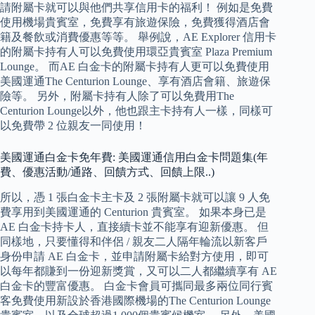
請附屬卡就可以與他們共享信用卡的福利！ 例如是免費
使用機場貴賓室，免費享有旅遊保險，免費獲得酒店會
籍及餐飲或消費優惠等等。 舉例說，AE Explorer 信用卡
的附屬卡持有人可以免費使用環亞貴賓室 Plaza Premium
Lounge。 而AE 白金卡的附屬卡持有人更可以免費使用
美國運通The Centurion Lounge、享有酒店會籍、旅遊保
險等。 另外，附屬卡持有人除了可以免費用The
Centurion Lounge以外，他也跟主卡持有人一樣，同樣可
以免費帶 2 位親友一同使用！
美國運通白金卡免年費: 美國運通信用白金卡問題集(年
費、優惠活動/通路、回饋方式、回饋上限..)
所以，憑 1 張白金卡主卡及 2 張附屬卡就可以讓 9 人免
費享用到美國運通的 Centurion 貴賓室。 如果本身已是
AE 白金卡持卡人，直接續卡並不能享有迎新優惠。 但
同樣地，只要懂得和伴侶 / 親友二人隔年輪流以新客戶
身份申請 AE 白金卡，並申請附屬卡給對方使用，即可
以每年都賺到一份迎新獎賞，又可以二人都繼續享有 AE
白金卡的豐富優惠。 白金卡會員可攜同最多兩位同行賓
客免費使用新設於香港國際機場的The Centurion Lounge