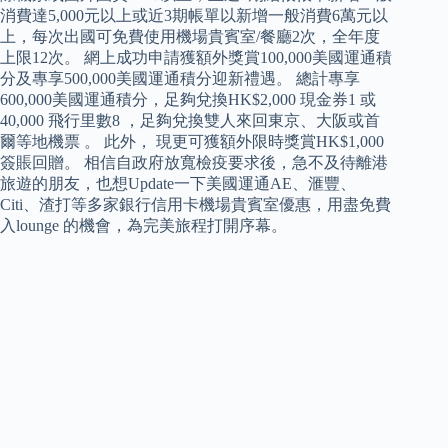
消費達5,000元以上或近3期帳單以新增一般消費6萬元以
上，每次出國可免費使用機場貴賓室/餐廳2次，全年度
上限12次。 網上成功申請獲額外獎賞100,000美國運通積
分及專享500,000美國運通積分迎新禮遇。 總計專享
600,000美國運通積分，足夠兌換HK$2,000 現金券1 或
40,000 飛行里數8 ，足夠兌換雙人來回東京、大阪或首
爾等地機票 。 此外， 現更可獲額外限時獎賞HK$1,000
簽賬回贈。 相信自政府放寬檢疫要求後，急不及待離港
旅遊的朋友，也想Update一下美國運通AE、滙豐、
Citi、渣打等多家銀行信用卡機場貴賓室優惠，用盡免費
入lounge 的機會，為完美旅程打開序幕。