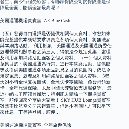
發生，而令行程受影響，有哪家保險公司的保險會是保
障最全面，賠償金額最高呢？
美國運通機場貴賓室: AE Blue Cash
（五）您得自由選擇是否提供相關個人資料，惟您如未
能完整提供本網站要求填寫之各項個人資料，將無法參
與本網路活動。 利用對象：美國運通及美國運通所委任
處理營業相關事務之第三人，得依法令規定蒐集、處理
及利用參加網路活動顧客之個人資料。 （一）個人資料
蒐集目的：美國運通為行銷、進行本網路活動、提供贈
獎及提供美國運通各項產品訊息之目的範圍內，依法令
規定蒐集、處理及利用網路活動顧客之個人資料。 365
天24小時全球支援服務、全球失卡零風險、免費補領新
卡，全程旅遊保險、以及中國大陸醫療支援服務等。 最
近小編去了南韓首爾玩，特別跑去體驗一下機場貴賓
室，順便回來分享給大家看！ SKY HUB Lounge貴賓室
雖然不比航空公司來得豪華，但是少有個地方可以坐下
來休息一下等待登機，順便…
美國運通機場貴賓室: 全年旅遊保險