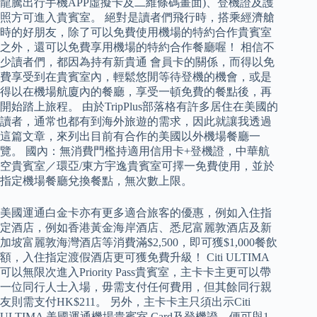
龍騰出行手機APP虛擬卡及二維條碼畫面)、登機證及護
照方可進入貴賓室。 絕對是讀者們飛行時，搭乘經濟艙
時的好朋友，除了可以免費使用機場的特約合作貴賓室
之外，還可以免費享用機場的特約合作餐廳喔！ 相信不
少讀者們，都因為持有新貴通 會員卡的關係，而得以免
費享受到在貴賓室內，輕鬆悠閒等待登機的機會，或是
得以在機場航廈內的餐廳，享受一頓免費的餐點後，再
開始踏上旅程。 由於TripPlus部落格有許多居住在美國的
讀者，通常也都有到海外旅遊的需求，因此就讓我透過
這篇文章，來列出目前有合作的美國以外機場餐廳一
覽。 國內：無消費門檻持適用信用卡+登機證，中華航
空貴賓室／環亞/東方宇逸貴賓室可擇一免費使用，並於
指定機場餐廳兌換餐點，無次數上限。
美國運通白金卡亦有更多適合旅客的優惠，例如入住指
定酒店，例如香港黃金海岸酒店、悉尼富麗敦酒店及新
加坡富麗敦海灣酒店等消費滿$2,500，即可獲$1,000餐飲
額，入住指定渡假酒店更可獲免費升級！ Citi ULTIMA
可以無限次進入Priority Pass貴賓室，主卡卡主更可以帶
一位同行人士入場，毋需支付任何費用，但其餘同行親
友則需支付HK$211。 另外，主卡卡主只須出示Citi
ULTIMA 美國運通機場貴賓室 Card及登機證，便可與1