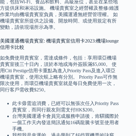
能，包括Wi-Fi、食品和飲料、高級座位，甚至在某些地
方提供床和淋浴設施。 機場貴賓室之經營權及整修/維護
作業均由機場貴賓室負責，美國運通無經營管理權。 如
機場貴賓室所提供之設備、開放時間、或使用規定有所
變動，請依現場所示為準。
美國運通機場貴賓室: 機場貴賓室信用卡2023:機場lounge
信用卡比較
如免費使用貴賓室，需達成條件，包括：享用環亞機場
貴賓室後三十日內，須於本地或海外簽賬滿$5,000。 使
用Citi Prestige信用卡重點為進入Priority Pass及進入環亞
機場貴賓室，使用次蜈上略有分別。 Priority Pass可作無
限次使用，而環亞機場貴賓室就是每日免費使用一次，
同行客戶需收費$250。
此卡毋需追消費，已經可以無張次任入Priority Pass
貴賓室，而同行親友則需支付HK$200。
台灣美國運通卡會員完成服務申請後，肯驛國際於
一個工作天內發送簡訊通知16碼龍騰卡號至使用者
手機。
我想我是幸運的，過去學到了好些買機票的訣竅，