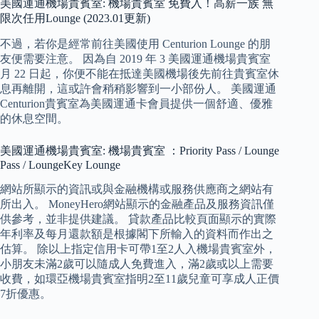
美國運通機場貴賓室: 機場貴賓室 免費入！高薪一族 無
限次任用Lounge (2023.01更新)
不過，若你是經常前往美國使用 Centurion Lounge 的朋
友便需要注意。 因為自 2019 年 3 美國運通機場貴賓室
月 22 日起，你便不能在抵達美國機場後先前往貴賓室休
息再離開，這或許會稍稍影響到一小部份人。 美國運通
Centurion貴賓室為美國運通卡會員提供一個舒適、優雅
的休息空間。
美國運通機場貴賓室: 機場貴賓室 ：Priority Pass / Lounge
Pass / LoungeKey Lounge
網站所顯示的資訊或與金融機構或服務供應商之網站有
所出入。 MoneyHero網站顯示的金融產品及服務資訊僅
供參考，並非提供建議。 貸款產品比較頁面顯示的實際
年利率及每月還款額是根據閣下所輸入的資料而作出之
估算。 除以上指定信用卡可帶1至2人入機場貴賓室外，
小朋友未滿2歲可以隨成人免費進入，滿2歲或以上需要
收費，如環亞機場貴賓室指明2至11歲兒童可享成人正價
7折優惠。