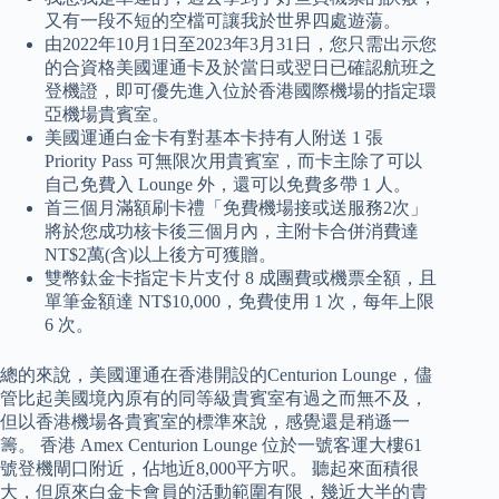
又有一段不短的空檔可讓我於世界四處遊蕩。
由2022年10月1日至2023年3月31日，您只需出示您
的合資格美國運通卡及於當日或翌日已確認航班之
登機證，即可優先進入位於香港國際機場的指定環
亞機場貴賓室。
美國運通白金卡有對基本卡持有人附送 1 張
Priority Pass 可無限次用貴賓室，而卡主除了可以
自己免費入 Lounge 外，還可以免費多帶 1 人。
首三個月滿額刷卡禮「免費機場接或送服務2次」
將於您成功核卡後三個月內，主附卡合併消費達
NT$2萬(含)以上後方可獲贈。
雙幣鈦金卡指定卡片支付 8 成團費或機票全額，且
單筆金額達 NT$10,000，免費使用 1 次，每年上限
6 次。
總的來說，美國運通在香港開設的Centurion Lounge，儘
管比起美國境內原有的同等級貴賓室有過之而無不及，
但以香港機場各貴賓室的標準來說，感覺還是稍遜一
籌。 香港 Amex Centurion Lounge 位於一號客運大樓61
號登機閘口附近，佔地近8,000平方呎。 聽起來面積很
大，但原來白金卡會員的活動範圍有限，幾近大半的貴