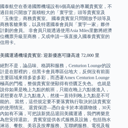
國泰航空在香港國際機場設有6個高級的專屬貴賓室，不
過目前只開放了面積較大的「寰宇堂」頭等貴賓室及
「玉衡堂」商務貴賓室。 國泰貴賓室只問開放予頭等及
商務客艙乘客，以及特選國泰會員與「寰宇一家」夥伴
計劃的會員。 非會員只能透過使用Asia Miles里數將經濟
位機票升級至商務，又或申請一張直接入國泰貴賓室的
信用卡。
美國運通機場貴賓室: 迎新優惠可賺高達 72,000 里
絕對不是，論品味、格調和服務，Centurion Lounge的設
計是在那裡的，但黑卡會員專區佔地大，反倒沒有前面
主要區域來得多姿多彩，而憑著Amex Centurion Lounge
極高的門檻，整個貴賓室便顯得有些匱乏失色。 也就是
說你如果是晚上九點的航班，只能在晚上六點後進入，
若想要在早上九點進入，然後一直待到晚上九點是不可
能的。 當然，這些規定要不要落實執行取決於該貴賓室
的使用情況。 退貨保證—憑白金卡於本港購物後，30天
內如有不滿，可把該新貨品退回美國運通，我們將樂意
為您安排退款。 貴賓室提供各式服務及設施，包括熱水
淋浴、餐飲、美容及按摩服務、互聯網服務、電視及報