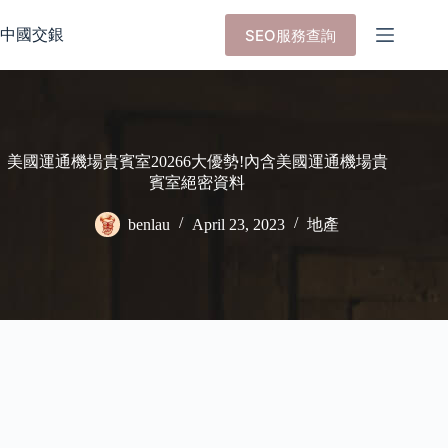
Skip
to
中國交銀
SEO服務查詢
content
美國運通機場貴賓室20266大優勢!內含美國運通機場貴
賓室絕密資料
benlau
April 23, 2023
地產