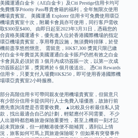
美國運通白金卡（AE白金卡）及Citi Prestige信用卡均可
免費獲享Priority Pass尊貴會籍的福利，全年無限次使用
機場貴賓室。 美國運通 Explorer 信用卡可免費使用環亞
機場貴賓室十次，附屬卡會員亦可使用，同行客戶需收
取$300至$400。 由即日起至2023年3月31日，憑藉您的
合資格美國運通卡，優先進入位於香港國際機場的指定
環亞機場貴賓室，享用尊貴設施，無須費時排隊，於登
機前盡享悠然愜意。 需留意，HK$7,300 獎賞只限已繳
付白金卡年費並其美國運通白金卡賬戶仍然有效之白金
卡會員及必須於首 3 個月內成功簽賬一次，以第一次成
功簽賬起計算，獎賞將於 6 個月後送出。 憑Citi Rewards
信用卡，只要支付入場費HK$250，即可使用香港國際機
場環亞貴賓室2小時服務。
部分高階信用卡可帶同親友使用機場貴賓室，但留意只
有少部分信用卡提供同行人士免費入場優惠，故旅行前
應先查詢清楚是否需要收費。 ▲比較及分析最佳私人貸
款，找出最適合自己的計劃，輕鬆應付不同需要。 不少
人出遊時都忽略旅遊保險重要性，甚至上機前一刻才記
起未買旅保，但一經離港後便不能補買，遇到以上情
況，旅客如何可馬上買旅遊保險呢？ 但如果有突發事件