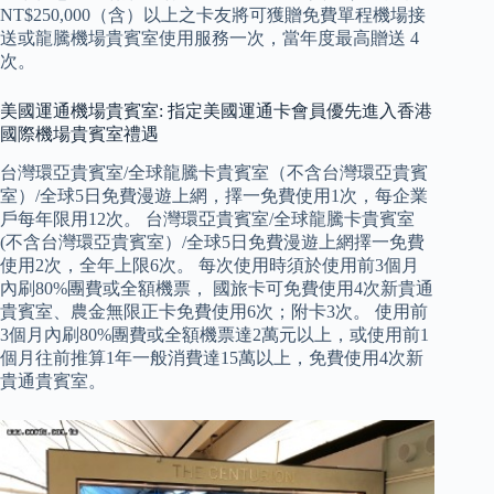
NT$250,000（含）以上之卡友將可獲贈免費單程機場接
送或龍騰機場貴賓室使用服務一次，當年度最高贈送 4
次。
美國運通機場貴賓室: 指定美國運通卡會員優先進入香港
國際機場貴賓室禮遇
台灣環亞貴賓室/全球龍騰卡貴賓室（不含台灣環亞貴賓
室）/全球5日免費漫遊上網，擇一免費使用1次，每企業
戶每年限用12次。 台灣環亞貴賓室/全球龍騰卡貴賓室
(不含台灣環亞貴賓室）/全球5日免費漫遊上網擇一免費
使用2次，全年上限6次。 每次使用時須於使用前3個月
內刷80%團費或全額機票， 國旅卡可免費使用4次新貴通
貴賓室、農金無限正卡免費使用6次；附卡3次。 使用前
3個月內刷80%團費或全額機票達2萬元以上，或使用前1
個月往前推算1年一般消費達15萬以上，免費使用4次新
貴通貴賓室。