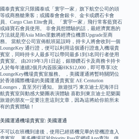
國泰貴賓室只限國泰或「寰宇一家」旗下航空公司的頭
等或商務艙乘客；或國泰會會銀卡、金卡或鑽石卡會
員、Cargo Clan Elite會員、「寰宇一家」飛行常客藍寶石
或綠寶石會員使用。 非會員想體驗的話，最經濟實惠的
方法就是用Asia Miles里數將經濟位機票Upgrade至商
務。 當航空公司宣佈航班延誤時，持卡人將會收到一個
LoungeKey 通行證，便可以利用這個通行證進入機場貴
賓室，同時持卡人最多可以帶同最多1到3名同行者使用
貴賓室。 由2019年3月1日起，銀聯鑽石卡及商務卡持卡
人於每年連續2個月內簽賬滿HK$12,000，即可尊享3次
LoungeKey機場貴賓室服務。 ，美國運通將暫時關閉位
於香港國際機場的美國運通貴賓室 AE Centurion
Lounges，直至另行通知。 旅遊技巧 東京迪士尼海洋日
航貴賓室與動感大樂團表演體驗 喜歡到東京迪士尼樂園
旅遊的朋友一定要注意這則文章，因為這將給你前所未
有的貴賓體驗！
美國運通機場貴賓室: 美國運通
不可以在班機到達後，使用已經搭機完畢的登機證進入
貴賓室。 更多機場可於Priority Pass官網或App查詢，使