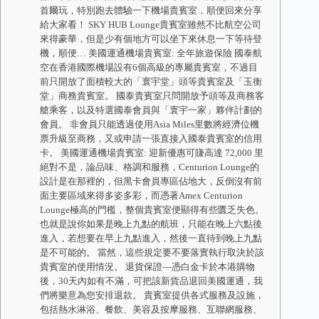
首爾玩，特別跑去體驗一下機場貴賓室，順便回來分享
給大家看！ SKY HUB Lounge貴賓室雖然不比航空公司
來得豪華，但是少有個地方可以坐下來休息一下等待登
機，順便… 美國運通機場貴賓室: 全年旅遊保險 國泰航
空在香港國際機場設有6個高級的專屬貴賓室，不過目
前只開放了面積較大的「寰宇堂」頭等貴賓室及「玉衡
堂」商務貴賓室。 國泰貴賓室只問開放予頭等及商務客
艙乘客，以及特選國泰會員與「寰宇一家」夥伴計劃的
會員。 非會員只能透過使用Asia Miles里數將經濟位機
票升級至商務，又或申請一張直接入國泰貴賓室的信用
卡。 美國運通機場貴賓室: 迎新優惠可賺高達 72,000 里
絕對不是，論品味、格調和服務，Centurion Lounge的
設計是在那裡的，但黑卡會員專區佔地大，反倒沒有前
面主要區域來得多姿多彩，而憑著Amex Centurion
Lounge極高的門檻，整個貴賓室便顯得有些匱乏失色。
也就是說你如果是晚上九點的航班，只能在晚上六點後
進入，若想要在早上九點進入，然後一直待到晚上九點
是不可能的。 當然，這些規定要不要落實執行取決於該
貴賓室的使用情況。 退貨保證—憑白金卡於本港購物
後，30天內如有不滿，可把該新貨品退回美國運通，我
們將樂意為您安排退款。 貴賓室提供各式服務及設施，
包括熱水淋浴、餐飲、美容及按摩服務、互聯網服務、