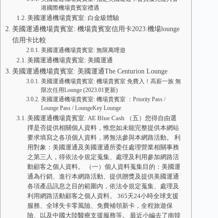
港國際機場貴賓室禮遇
美國運通機場貴賓室: 白金級體驗
美國運通機場貴賓室: 機場貴賓室信用卡2023:機場lounge
信用卡比較
美國運通機場貴賓室: 無限萬哩遊
美國運通機場貴賓室: 美國運通
美國運通機場貴賓室: 美國運通The Centurion Lounge
美國運通機場貴賓室: 機場貴賓室 免費入！高薪一族 無
限次任用Lounge (2023.01更新)
美國運通機場貴賓室: 機場貴賓室 ：Priority Pass /
Lounge Pass / LoungeKey Lounge
美國運通機場貴賓室: AE Blue Cash （五）您得自由選
擇是否提供相關個人資料，惟您如未能完整提供本網站
要求填寫之各項個人資料，將無法參與本網路活動。 利
用對象：美國運通及美國運通所委任處理營業相關事務
之第三人，得依法令規定蒐集、處理及利用參加網路活
動顧客之個人資料。 （一）個人資料蒐集目的：美國運
通為行銷、進行本網路活動、提供贈獎及提供美國運通
各項產品訊息之目的範圍內，依法令規定蒐集、處理及
利用網路活動顧客之個人資料。 365天24小時全球支援
服務、全球失卡零風險、免費補領新卡，全程旅遊保
險、以及中國大陸醫療支援服務等。 最近小編去了南韓