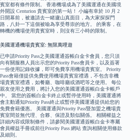
賓室都有條件限制。 香港機場成為了美國運通在美國境
外開設 Centurion 貴賓室的第一站！ 小編有幸於 10 月 2
日開幕前，被邀請去一睹廬山真面目，為大家探探門
路，八卦一下這個被喻為享受尊崇的地方。 的乘客，在
轉機的機場使用貴賓室時，則沒有三小時的限制。
美國運通機場貴賓室: 無限萬哩遊
已申請Priority Pass之美國運通簽帳白金卡會員，您只須
向有關服務人員出示您的Priority Pass會員卡，以及簽署
一份使用記錄收據，即可免費享用機場貴賓室。 Priority
Pass會籍僅提供免費使用機場貴賓室禮遇，不包含非機
場貴賓室禮遇，如餐廳、咖啡廳或酒吧等之使用。 每位
親友使用之費用，將計入您的美國運通簽帳白金卡帳戶
中。 當您的簽帳白金卡終止或暫停使用時，美國運通將
會主動通知Priority Pass終止或暫停美國運通提供給您的
免費會籍優惠。 美國運通與Priority Pass暨加盟之機場貴
賓室間並無代理、合夥、保證及類似關係。 相關權益之
詳細內容或限制條件，請參閱美國運通簽帳白金卡專屬
會員權益手冊或前往Priority Pass 網站 查詢相關使用條款
及細則。