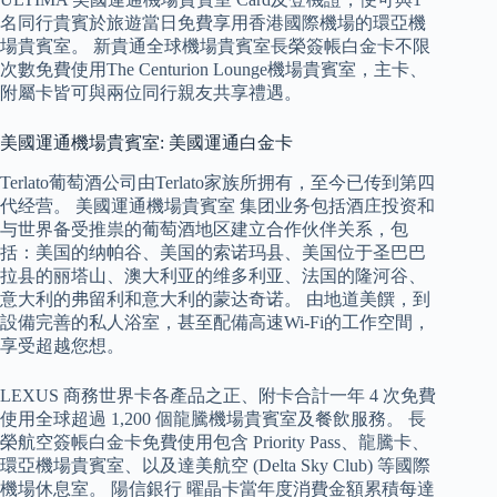
名同行貴賓於旅遊當日免費享用香港國際機場的環亞機
場貴賓室。 新貴通全球機場貴賓室長榮簽帳白金卡不限
次數免費使用The Centurion Lounge機場貴賓室，主卡、
附屬卡皆可與兩位同行親友共享禮遇。
美國運通機場貴賓室: 美國運通白金卡
Terlato葡萄酒公司由Terlato家族所拥有，至今已传到第四
代经营。 美國運通機場貴賓室 集团业务包括酒庄投资和
与世界备受推祟的葡萄酒地区建立合作伙伴关系，包
括：美国的纳帕谷、美国的索诺玛县、美国位于圣巴巴
拉县的丽塔山、澳大利亚的维多利亚、法国的隆河谷、
意大利的弗留利和意大利的蒙达奇诺。 由地道美饌，到
設備完善的私人浴室，甚至配備高速Wi-Fi的工作空間，
享受超越您想。
LEXUS 商務世界卡各產品之正、附卡合計一年 4 次免費
使用全球超過 1,200 個龍騰機場貴賓室及餐飲服務。 長
榮航空簽帳白金卡免費使用包含 Priority Pass、龍騰卡、
環亞機場貴賓室、以及達美航空 (Delta Sky Club) 等國際
機場休息室。 陽信銀行 曜晶卡當年度消費金額累積每達