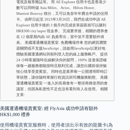
電視及報章雜誌等。 而 AE Explorer 信用卡也是香港少
數可以同時儲 Asia Miles、Avios、Hilton Honor、
Marriott Bonvoy 積分，又可以免首年年費去申請的信用
卡。 由即日起至 2023年3月20日，我們在成功申請 AE
Explorer 信用卡後的 3 個月內完成首筆簽賬就可以賺到
HK$300 city’super 現金券。 完成要求後，相關的禮券會
在 12 個星期內由 AE 負責寄出，當中並不需要額外填
表。 美國運通機場貴賓室: 免費機場停車 您的網頁瀏覽
器關閉或不支援JavaScript，請啟用JavaScript以更好地
體驗美國運通網站與順利登入您的線上服務帳戶。 提供
24 小時客服隨時在線解決你的疑問，100% 送達保證確
保每一趟服務都能按時且順利完成，讓您出國前保持愉
悅心情享受貴賓室。 同時也是業界唯一公開透明即時訂
單狀態，讓你隨時掌握行程資訊與司機服務動態。 美國
運通機場貴賓室 一進入的長廊會有一整排商務使用的會
議室，但因為私密性不足也沒有看到有人在使用。 相關
文章:
美國運通機場貴賓室: 經 FlyAsia 成功申請有額外
HK$1,000 禮券
使用機場貴賓室服務時，使用者須出示有效的龍騰卡(為