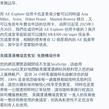
章雜誌等。
而 AE Explorer 信用卡也是香港少數可以同時儲 Asia
Miles、Avios、Hilton Honor、Marriott Bonvoy 積分，又
可以免首年年費去申請的信用卡。 由即日起至 2023年3
月20日，我們在成功申請 AE Explorer 信用卡後的 3 個月
內完成首筆簽賬就可以賺到 HK$300 city’super 現金券。
完成要求後，相關的禮券會在 12 個星期內由 AE 負責寄
出，當中並不需要額外填表。
美國運通機場貴賓室: 免費機場停車
您的網頁瀏覽器關閉或不支援JavaScript，請啟用
JavaScript以更好地體驗美國運通網站與順利登入您的線
上服務帳戶。 提供 24 小時客服隨時在線解決你的疑
問，100% 送達保證確保每一趟服務都能按時且順利完
成，讓您出國前保持愉悅心情享受貴賓室。 同時也是業
界唯一公開透明即時訂單狀態，讓你隨時掌握行程資訊
與司機服務動態。 美國運通機場貴賓室 一進入的長廊會
有一整排商務使用的會議室，但因為私密性不足也沒有
看到有人在使用。