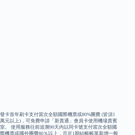
發卡首年刷卡支付當次全額國際機票或80%團費 (皆須1
萬元以上)，可免費申請「新貴通」會員卡使用機場貴賓
室。 使用服務往前追溯90天內以同卡號支付當次全額國
際機票或國外團費80％以上，且近1期結帳帳單新增一般