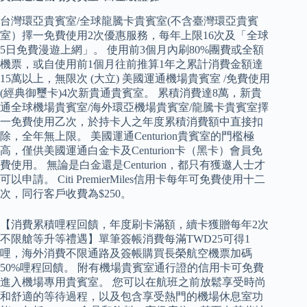
台灣環亞貴賓室/全球龍騰卡貴賓室(不含臺灣環亞貴賓
室）擇一免費使用2次優惠服務，每年上限16次及「全球
5日免費漫遊上網」。 使用前3個月內刷80%團費或全額
機票，或自使用前1個月往前推算1年之累計消費金額達
15萬以上，無限次 (大立) 美國運通機場貴賓室 /免費使用
(經典御璽卡)4次新貴通貴賓室。 累積消費達8萬，新貴
通全球機場貴賓室/海外環亞機場貴賓室/龍騰卡貴賓室擇
一免費使用乙次，於持卡人之年度累積消費額中直接扣
除，全年無上限。 美國運通Centurion貴賓室的門檻極
高，僅供美國運通白金卡及Centurion卡（黑卡）會員免
費使用。 無論是白金還是Centurion，都只有獲邀人士才
可以申請。 Citi PremierMiles信用卡每年可免費使用十二
次，同行客戶收費為$250。
【消費累積哩程回饋，年度刷卡滿額，續卡獲贈每年2次
不限艙等升等禮遇】單筆簽帳消費每滿TWD25可得1
哩，海外消費不限通路及簽帳購買長榮航空機票加碼
50%哩程回饋。 附有機場貴賓室通行證的信用卡可免費
進入機場專用貴賓室。 您可以在航班之前放鬆享受時尚
和舒適的等待過程，以及包含享受熱門的機場休息室功