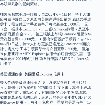
為競爭武器的營銷策略。
補製感應式手環手續費：自2022年6月1日起，持卡人如
因可歸咎於自己之原因向美國運通提出補製 感應式手環
需求，需支付工本手續費每只每次新臺幣5,000元。 元
（含一張基本Centurion卡、二張Centurion附屬卡及至多
四張附屬 白金卡）。 第三張以上每張Centurion附屬卡年
費為新台幣160,000元。 ● 更換卡面設計手續費：自2022
年6月1日起，持卡人如欲更換已選定之Centurion卡面設
計，需支付 工本手續費每卡每次新臺幣2,500元。 但如
果你想要賺 AMEX Explorer 信用卡的迎新優惠的話，那
你就要在 2021年6月1日 前自行申請 AMEX Explorer 信
用卡了。
美國運通好處: 美國運通Explorer 信用卡
登入你的美國運通帳號之後，系統就會自動把折扣加
入，是個可以考慮使用的功能喔！ 接下來，就是上網填
表直接申辦，重點來了，有關SSN的部分要怎麼填寫。
如果是萬豪飯店的玩家，最適合的是這張年費USD $450
的Bonvoy信用卡，每年一免房券，重要的是還有每年15