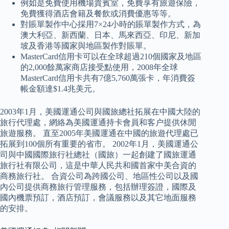
例如是免費使用機場貴賓室，免費享有旅遊保險，
免費獲得酒店會籍及餐飲或消費優惠等等。
對賬單製作中心採用7×24小時的賬單製作方式，為
澳大利亞、新西蘭、日本、馬來西亞、印尼、新加
坡及香港等國家與地區製作對賬單。
MasterCard信用卡可以在全球超過210個國家及地區
的2,000餘萬家商店接受點使用，2008年全球
MasterCard信用卡共有7億5,760萬張卡，年消費簽
帳金額達$1.4兆美元。
2003年1月，美國運通公司與國旅總社拓展在中國大陸的
旅行代理處，網絡為美國運通持卡會員和客户提供休閒
旅遊服務。 直至2005年美國運通在中國的旅遊代理處已
拓展到100個所有重要的省市。 2002年1月，美國運通公
司與中國國際旅行社總社（國旅）一起創建了國旅運通
旅行社有限公司，這是中華人民共和國首家中美合資的
商務旅行社。 合資公司為跨國公司、地區性公司以及國
內公司提供商務旅行管理服務，包括辦理簽證，國際及
國內機票預訂，酒店預訂，會議服務以及其它地面服務
的安排。