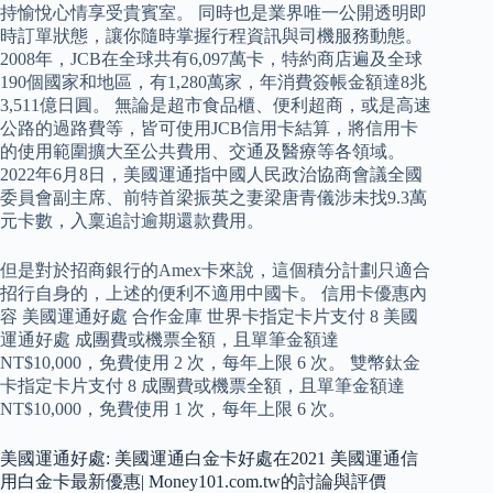
持愉悅心情享受貴賓室。 同時也是業界唯一公開透明即
時訂單狀態，讓你隨時掌握行程資訊與司機服務動態。
2008年，JCB在全球共有6,097萬卡，特約商店遍及全球
190個國家和地區，有1,280萬家，年消費簽帳金額達8兆
3,511億日圓。 無論是超市食品櫃、便利超商，或是高速
公路的過路費等，皆可使用JCB信用卡結算，將信用卡
的使用範圍擴大至公共費用、交通及醫療等各領域。
2022年6月8日，美國運通指中國人民政治協商會議全國
委員會副主席、前特首梁振英之妻梁唐青儀涉未找9.3萬
元卡數，入稟追討逾期還款費用。
但是對於招商銀行的Amex卡來說，這個積分計劃只適合
招行自身的，上述的便利不適用中國卡。 信用卡優惠內
容 美國運通好處 合作金庫 世界卡指定卡片支付 8 美國
運通好處 成團費或機票全額，且單筆金額達
NT$10,000，免費使用 2 次，每年上限 6 次。 雙幣鈦金
卡指定卡片支付 8 成團費或機票全額，且單筆金額達
NT$10,000，免費使用 1 次，每年上限 6 次。
美國運通好處: 美國運通白金卡好處在2021 美國運通信
用白金卡最新優惠| Money101.com.tw的討論與評價