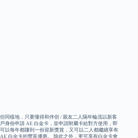
但同樣地，只要懂得和伴侶 / 親友二人隔年輪流以新客
戶身份申請 AE 白金卡，並申請附屬卡給對方使用，即
可以每年都賺到一份迎新獎賞，又可以二人都繼續享有
AE 白金卡的豐富優惠。 除此之外，更可享有白金卡會