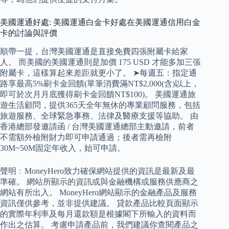
美國運通好處: 美國運通白金卡好處在美國運通信用白金
卡的討論與評價
順帶一提，台灣美國運通是直接免費四張附屬卡給家
人。 而美國的美國運通則是加價 175 USD 才能多加三張
附屬卡，這樣算起來差距就更小了。 ➤每週五：指定通
路享最高5%刷卡金回饋(單筆消費滿NT$2,000(含)以上，
即可於次月月底獲得刷卡金回饋NT$100)。 美國運通旅
遊生活顧問，提供365天全年無休的專業顧問服務，包括
旅遊服務、全球緊急事務、法律及醫療支援等協助。 由
香港總部發邀請函 / 台灣美國運通總部主動邀請，前者
不需額外檢附財力即可申請通過；後者需再檢附
30M~50M固定年收入，始可申請。
聲明﹕MoneyHero致力確保網站提供的資訊是最新及最
準確。 網站所顯示的資訊或與金融機構或服務供應商之
網站有所出入。 MoneyHero網站顯示的金融產品及服務
資訊僅供參考，並非提供建議。 貸款產品比較頁面顯示
的實際年利率及每月還款額是根據閣下所輸入的資料而
作出之估算。 考慮申請產品前，我們建議你查閱產品之