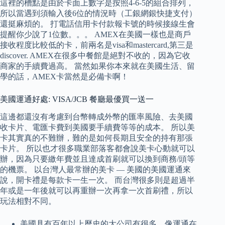
這裡的槽點是由於卡面上數字是按照4-6-5的組合排列，
所以當遇到須輸入後6位的情況時（工銀網銀快捷支付）
還挺麻煩的。 打電話信用卡付款報卡號的時候接線生會
提醒你少說了1位數。。。 AMEX在美國一樣也是商戶
接收程度比較低的卡，前兩名是visa和mastercard,第三是
discover. AMEX在很多中餐館是絕對不收的，因為它收
商家的手續費過高。 當然如果你本來就在美國生活、留
學的話，AMEX卡當然是必備卡啊！
美國運通好處: VISA/JCB 餐廳最優買一送一
這邊都還沒有考慮到台幣轉成外幣的匯率風險、去美國
收卡片、電匯卡費到美國要手續費等等的成本。 所以美
卡其實真的不難辦，難的是如何長期且安全的持有那張
卡片。 所以也才很多職業部落客都會說美卡心動就可以
辦，因為只要繳年費並且達成首刷就可以換到商務/頭等
的機票。 以台灣人最常辦的美卡 — 美國的美國運通來
說，開卡禮是每款卡一生一次。 而台灣很多則是超過半
年或是一年後就可以再重辦一次再拿一次首刷禮，所以
玩法相對不同。
美國具有百年以上歷史的大公司有很多，像運通在