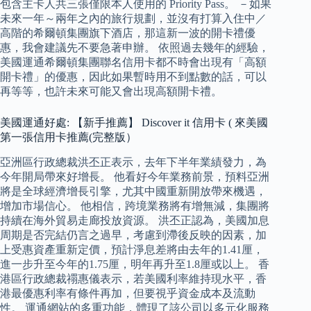
包含主卡人共三張僅限本人使用的 Priority Pass。 －如果
未來一年～兩年之內的旅行規劃，並沒有打算入住中／
高階的希爾頓集團旗下酒店，那這新一波的開卡禮優
惠，我會建議先不要急著申辦。 依照過去幾年的經驗，
美國運通希爾頓集團聯名信用卡都不時會出現有「高額
開卡禮」的優惠，因此如果暫時用不到點數的話，可以
再等等，也許未來可能又會出現高額開卡禮。
美國運通好處: 【新手推薦】 Discover it 信用卡 ( 來美國
第一張信用卡推薦(完整版）
亞洲區行政總裁洪丕正表示，去年下半年業績發力，為
今年開局帶來好增長。 他看好今年業務前景，預料亞洲
將是全球經濟增長引擎，尤其中國重新開放帶來機遇，
增加市場信心。 他相信，跨境業務將有增無減，集團將
持續在海外貿易走廊投放資源。 洪丕正認為，美國加息
周期是否完結仍言之過早，考慮到滯後反映的因素，加
上受惠資產重新定價，預計淨息差將由去年的1.41厘，
進一步升至今年的1.75厘，明年再升至1.8厘或以上。 香
港區行政總裁禤惠儀表示，若美國利率維持現水平，香
港最優惠利率有條件再加，但要視乎資金成本及流動
性。 運通網站的多重功能，體現了該公司以多元化服務