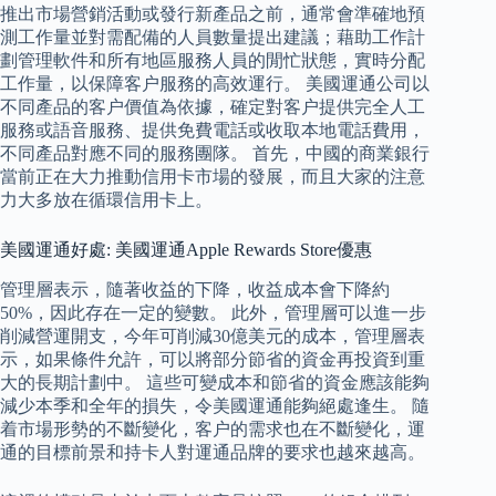
推出市場營銷活動或發行新產品之前，通常會準確地預
測工作量並對需配備的人員數量提出建議；藉助工作計
劃管理軟件和所有地區服務人員的閒忙狀態，實時分配
工作量，以保障客户服務的高效運行。 美國運通公司以
不同產品的客户價值為依據，確定對客户提供完全人工
服務或語音服務、提供免費電話或收取本地電話費用，
不同產品對應不同的服務團隊。 首先，中國的商業銀行
當前正在大力推動信用卡市場的發展，而且大家的注意
力大多放在循環信用卡上。
美國運通好處: 美國運通Apple Rewards Store優惠
管理層表示，隨著收益的下降，收益成本會下降約
50%，因此存在一定的變數。 此外，管理層可以進一步
削減營運開支，今年可削減30億美元的成本，管理層表
示，如果條件允許，可以將部分節省的資金再投資到重
大的長期計劃中。 這些可變成本和節省的資金應該能夠
減少本季和全年的損失，令美國運通能夠絕處逢生。 隨
着市場形勢的不斷變化，客户的需求也在不斷變化，運
通的目標前景和持卡人對運通品牌的要求也越來越高。