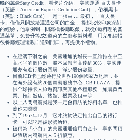
晚的萬豪Staty Credit，看卡片介紹。 美國運通 百夫長卡
（英語：American Express Centurion Card），俗稱黑卡
（英語：Black Card），是一張由 … 最初，「百夫長
卡」僅僅只開放給運通公司的白金… 提起比較印象深刻
的經驗，他舉例到一間高檔餐廳吃飯，就從6道料理的普
通菜單，免費升等成9道菜的主廚客製料理，用完餐結帳
後餐廳經理還親自送到門口，再提供小禮物。
在經濟下滑之前，美國運通的增長一直維持在中至
高水平的個位數，股本回報率高達約30%，美國運
通亦有進行股份回購，減少股份數量。
目前JCB卡已經通行於世界190個國家及地區，並
在海外設有約20個貴賓服務中心 JCB PLAZA，提
供全球持卡人旅遊資訊與其他各種服務，如購買門
票、預訂飯店、旅館、機票及租車等。
以上八間餐廳就是我一定會再訪的好料名單，也推
薦你去嚐嚐。
到了1957年12月，它才終於決定推出自己的銀行
卡，可以説是被形勢所迫。
被稱為「小白」的美國運通信用白金卡，享多間頂
級飯店內餐廳兩人 5 折優惠。