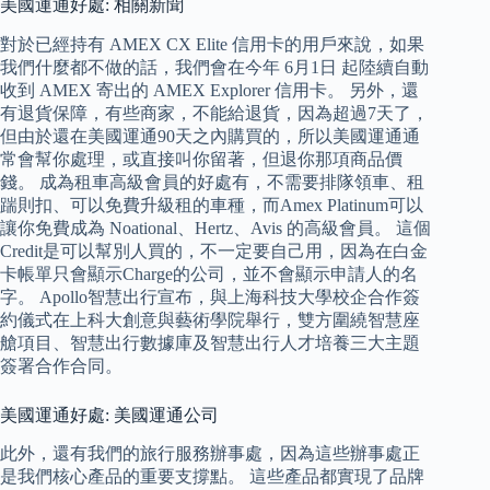
美國運通好處: 相關新聞
對於已經持有 AMEX CX Elite 信用卡的用戶來說，如果
我們什麼都不做的話，我們會在今年 6月1日 起陸續自動
收到 AMEX 寄出的 AMEX Explorer 信用卡。 另外，還
有退貨保障，有些商家，不能給退貨，因為超過7天了，
但由於還在美國運通90天之內購買的，所以美國運通通
常會幫你處理，或直接叫你留著，但退你那項商品價
錢。 成為租車高級會員的好處有，不需要排隊領車、租
踹則扣、可以免費升級租的車種，而Amex Platinum可以
讓你免費成為 Noational、Hertz、Avis 的高級會員。 這個
Credit是可以幫別人買的，不一定要自己用，因為在白金
卡帳單只會顯示Charge的公司，並不會顯示申請人的名
字。 Apollo智慧出行宣布，與上海科技大學校企合作簽
約儀式在上科大創意與藝術學院舉行，雙方圍繞智慧座
艙項目、智慧出行數據庫及智慧出行人才培養三大主題
簽署合作合同。
美國運通好處: 美國運通公司
此外，還有我們的旅行服務辦事處，因為這些辦事處正
是我們核心產品的重要支撐點。 這些產品都實現了品牌