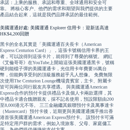
承諾：上乘的服務、承認和尊重、全球通用和安全可
靠。 將核心客户、他們的需求和期望與我們提供的主要
產品結合起來，這就是我們品牌承諾的最佳範例。
美國運通好處: 美國運通 Explorer 信用卡：迎新送高達
HK$4,200回贈
黑卡的全名其實是「美國運通百夫長卡（American
Express Centurion Card）」，這張卡號稱信用卡界的王
者，可以說得到這張卡片，就得到了尊榮的稱號。 網紅
《艾倫哥哥》在YouTube上開箱這張美國運通黑卡，號稱
硬到能檔子彈的美國運通卡，光信用卡年費要16萬台
幣，但能夠享受到的頂級服務超乎凡人想像。 免費無限
次使用The Centurion Lounge機場貴賓室，主卡、附屬卡
皆可與兩位同行親友共享禮遇。 與美國運通American
Express合作的預付卡提供禮品卡及個人卡兩款選擇，其
中禮品卡適合餽贈親友，採不記名使用，預設限額由200
至8,000港元不等。 三三金融繼其銀聯預付卡及萬事達卡
（Mastercard）預付卡後，近期更與美國運通攜手推出香
港首張美國運通American Express預付卡。 該預付卡可滿
足特定用戶群的需求，例如入境旅客、父母、家庭傭工
等，為他們提供便捷的支付方案。