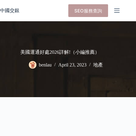
Skip
to
中國交銀
SEO服務查詢
content
美國運通好處2026詳解!（小編推薦）
benlau
April 23, 2023
地產