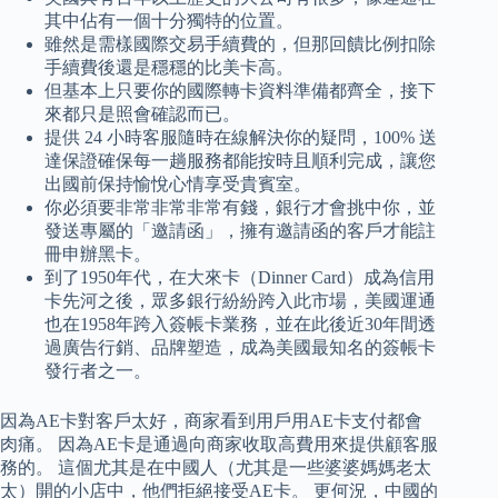
其中佔有一個十分獨特的位置。
雖然是需樣國際交易手續費的，但那回饋比例扣除
手續費後還是穩穩的比美卡高。
但基本上只要你的國際轉卡資料準備都齊全，接下
來都只是照會確認而已。
提供 24 小時客服隨時在線解決你的疑問，100% 送
達保證確保每一趟服務都能按時且順利完成，讓您
出國前保持愉悅心情享受貴賓室。
你必須要非常非常非常有錢，銀行才會挑中你，並
發送專屬的「邀請函」，擁有邀請函的客戶才能註
冊申辦黑卡。
到了1950年代，在大來卡（Dinner Card）成為信用
卡先河之後，眾多銀行紛紛跨入此市場，美國運通
也在1958年跨入簽帳卡業務，並在此後近30年間透
過廣告行銷、品牌塑造，成為美國最知名的簽帳卡
發行者之一。
因為AE卡對客戶太好，商家看到用戶用AE卡支付都會
肉痛。 因為AE卡是通過向商家收取高費用來提供顧客服
務的。 這個尤其是在中國人（尤其是一些婆婆媽媽老太
太）開的小店中，他們拒絕接受AE卡。 更何況，中國的