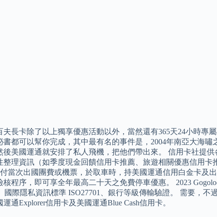
百夫長卡除了以上獨享優惠活動以外，當然還有365天24小時專
祕書都可以幫你完成，其中最有名的事件是，2004年南亞大海
然後美國運通就安排了私人飛機，把他們帶出來。 信用卡社提供
性整理資訊（如季度現金回饋信用卡推薦、旅遊相關優惠信用卡推
 支付當次出國團費或機票，於取車時，持美國運通信用白金卡及
核程序，即可享全年最高二十天之免費停車優惠。 2023 Gogolook
001、國際隱私資訊標準 ISO27701、銀行等級傳輸驗證。 需
通Explorer信用卡及美國運通Blue Cash信用卡。