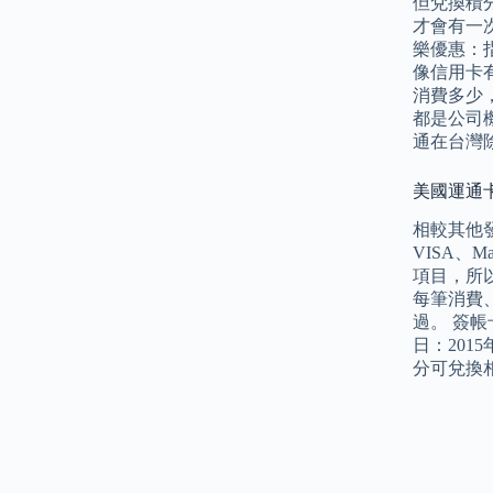
但兌換積分
才會有一
樂優惠：指
像信用卡
消費多少
都是公司
通在台灣
美國運通卡年
相較其他
VISA、
項目，所
每筆消費
過。 簽帳
日：201
分可兌換