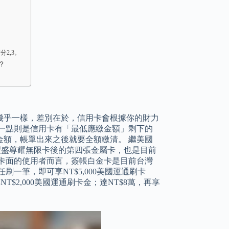
2,3。
？
幾乎一樣，差別在於，信用卡會根據你的財力
一點則是信用卡有「最低應繳金額」剩下的
額，帳單出來之後就要全額繳清。 繼美國
銀行豐盛尊耀無限卡後的第四張金屬卡，也是目前
卡面的使用者而言，簽帳白金卡是目前台灣
一筆，即可享NT$5,000美國運通刷卡
$2,000美國運通刷卡金；達NT$8萬，再享