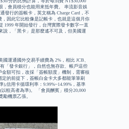
0/分的比例計算，等於每消費 NT$30,000
眼，會員積分也能用來抵年費。 串流影音娛
行的簽帳卡，英文稱為 Charge Card，不
費，因此它比較像是記帳卡，也就是這個月你
1999 年開始發行，台灣實際發卡數字一直
來說，「黑卡」是那麼遙不可及，但美國運
運通國外交易手續費為 2%，相比 JCB、
發行的卡沒有「發卡銀行」，自然也無存款、帳戶這些
戶金額可扣，改採「簽帳額度」機制，需審核
穩定的前提下，簽帳白金卡大多都能筆筆刷
信用卡循環利率：9.99%~14.99%，基準
(以較高者為準)。 「會員酬賓」積分20,000
獎勵機票乙張。