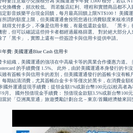
時要注意最小兌換積分為 美國運通卡年費 1,000 積分，若以 NT$3
次兌換機會，頻次較低。 而若飯店紅利、哩程和實體商品都不入
定影音娛樂平台現金回饋，每月最高回饋上限NT$100！ 美國運通發
有所謂的額度上限，但美國運通會按照您過往消費額度來核准消
，就得支付多少，不像是信用卡般，有最低還款金額。 「黑卡」從 
機密，但可以確認這些持卡者都經過嚴格篩選。 對於絕大部分人
除了「黑卡」，實際上還有一些簽證卡與信用卡提供申請。
費: 美國運通Blue Cash 信用卡
發卡組織，美國運通的強項在中高級卡等的異業合作優惠力道。 美國
Mastercard 的手續費僅 1.5%。 此外，由於美國運通本身
以雖有簽帳卡與信用卡的差別，但美國運通發行的簽帳卡沒有帳
、每期結清消費，尤其簽帳白金卡卡等僅次於黑卡，在消費金額
卡國外運通提現手續費：提領金額1%或新台幣100元(以較高者為準),
5年9月。 國外預借現金手續費： 預借現金款額3.5%或新台幣100元
相當於「亞洲萬里通」旅遊獎勵計劃台北－東京/首爾經濟艙來回