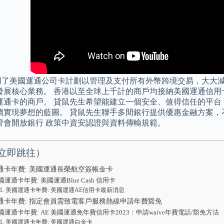
選用了美國運通公司卡計劃以管理及支付所有外幣跨境交易，大大
發展核心業務。 香港以至全球上千計的商戶均接納美國運通信用
運通卡的商戶。 貸鼠先生希望能建立一個安全、值得信任的平台
實現夢想的藍圖。 貸鼠先生聯手多間銀行提供優惠金融方案，不僅運用 
管會開放銀行 政策中資安認證與資料傳輸規範。
立即跳往）
通卡年費: 美國運通長榮航空簽帳金卡
國運通卡年費: 美國運通Blue Cash 信用卡
美國運通卡年費: 美國運通AE信用卡最新消息
通卡年費: 指定會員需致電客戶服務熱線申請年費豁免
國運通卡年費: AE 美國運通免年費信用卡2023：申請waive年費電話/豁免方法
美國運通卡年費: 美國運通白金卡