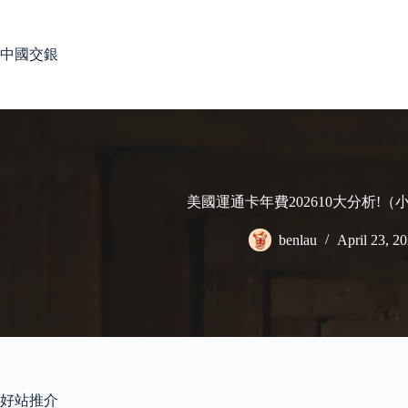
Skip
to
content
中國交銀
美國運通卡年費202610大分析!
benlau
April 23, 2
好站推介