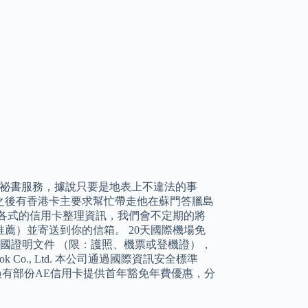
屬祕書服務，據說只要是地表上不違法的事
嘯之後有香港卡主要求幫忙帶走他在蘇門答臘島
各式的信用卡整理資訊，我們會不定期的將
薦）並寄送到你的信箱。 20天國際機場免
出國證明文件 （限：護照、機票或登機證），
 Co., Ltd. 本公司通過國際資訊安全標準
要，不過有部份AE信用卡提供首年豁免年費優惠，分