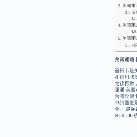
美國運通
美
美國運通
美國運
相
美國運通
簽帳卡是
和信用狀
之後再繳
運通 美國
台灣金屬
申請難度
金。 滿額
NT$1,0