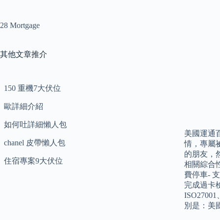
28 Mortgage
其他文章推介
150 重機7大伏位
歐詳細介紹
如何吐詳細懶人包
美國運通
chanel 皮帶懶人包
情，專屬
的朋友，
住宿專案9大伏位
相關綜合
費停車-
完成過卡檢
ISO27
別是：美國運