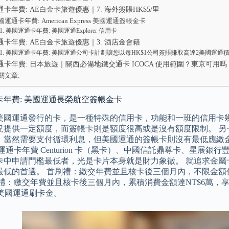
卡年費: AE白金卡旅遊優惠｜7. 海外簽賬HK$5/里
國運通卡年費: American Express 美國運通簽帳金卡
美國運通卡年費: 美國運通Explorer 信用卡
卡年費: AE白金卡旅遊優惠｜3. 酒店金會籍
美國運通卡年費: 美國運通公司卡計劃讓您以每HK$1公司簽賬賺取高達2美國運通積分
通卡年費: 日本旅遊｜關西必備地鐵交通卡 ICOCA 使用範圍？東京可用嗎
關文章:
卡年費: 美國運通長榮航空簽帳金卡
美國運通發行的卡，是一種特殊的信用卡，功能和一班的信用卡
況提供一定額度，而簽帳卡則是額度很高或是沒有額度限制。 另
，當然需要支付循環利息，但美國運通的簽帳卡則沒有最低應繳金
運通卡年費 Centurion 卡（黑卡）、中國信託鼎尊卡、星展
卡中申請門檻最低者，光是卡片本身就是財力象徵。 就追求金屬
最低的首選。 首刷禮：繳交年費並且核卡後三個月內，不限金額任刷
禮：繳交年費並且核卡後三個月內，累積消費金額達NT$6萬，享NT
00美國運通刷卡金。