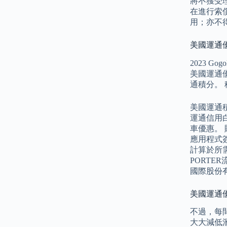
將不獲受
在進行索
用；亦不
美國運通優惠:
2023 G
美國運通
通積分。
美國運通
運通信用
車優惠。 賬
應用程式
計算於所需
PORT
國際股份
美國運通
不過，每
大大減低