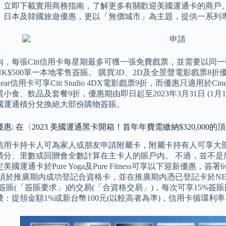
立即下載實用商務指南，了解更多有關歡迎美國運通卡的商戶。 Ma
、日本及韓國旅遊優惠，更以「無價城市」為主題，提供一系列
，每張Citi信用卡每星期最多可獲一張免費戲票，並需要以同一
K$500單一本地零售簽賬。 購買3D、2D及全景聲電影戲票8
Clear信用卡可享Citi Studio 4DX電影戲票9折，而優惠只適用於Cinema 
食、飲品及套餐9折，優惠期由即日起至2023年3月31日 (1月18日至2
國運通積分兌換絕大部份購物簽賬。
惠: 在〈2023 美國運通黑卡開箱！首年年費需繳納$320,000的
信用卡持卡人可為家人或朋友申請附屬卡，附屬卡持有人可享大
積分、里數或回贈會全數計算在主卡人的賬戶內。 不過，並不是
美國運通卡於Pure Yoga及Pure Fitness可享以下迎新優惠
須於推廣期內成功登記合資格卡，並在推廣期內憑已登記卡於NET-
簽賬(「簽賬要求」)的交易(「合資格交易」)，每次可享15%簽
：提領金額1%或新台幣100元(以較高者為準)，信用卡循環利率：9.9