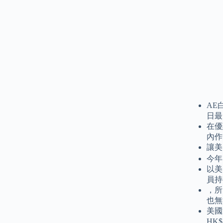
AE
日最
在優
內作
讓美
今年
以美
員持
，所
也無
美國
HK