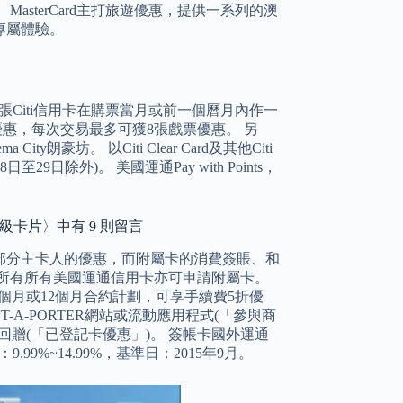
sterCard主打旅遊優惠，提供一系列的澳
專屬體驗。
張Citi信用卡在購票當月或前一個曆月內作一
折優惠，每次交易最多可獲8張戲票優惠。 另
City朗豪坊。 以Citi Clear Card及其他Citi
9日除外)。 美國運通Pay with Points，
頂級卡片〉中有 9 則留言
部分主卡人的優惠，而附屬卡的消費簽賬、和
所有所有美國運通信用卡亦可申請附屬卡。
，簽署6個月或12個月合約計劃，可享手續費5折優
A-PORTER網站或流動應用程式(「參與商
賬回贈(「已登記卡優惠」)。 簽帳卡國外運通
9%~14.99%，基準日：2015年9月。