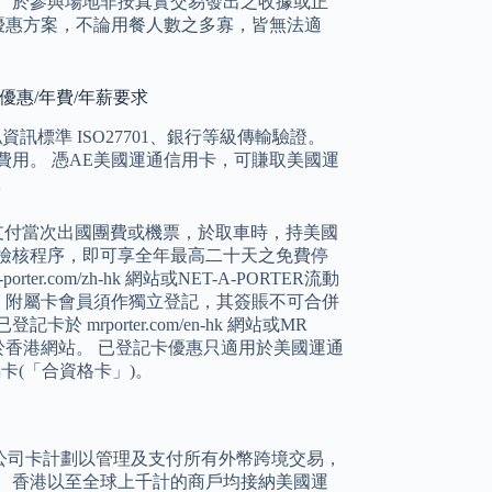
、於參與場地非按真實交易發出之收據或正
本優惠方案，不論用餐人數之多寡，皆無法適
h信用卡優惠/年費/年薪要求
國際隱私資訊標準 ISO27701、銀行等級傳輸驗證。
費用。 憑AE美國運通信用卡，可賺取美國運
。
 支付當次出國團費或機票，於取車時，持美國
檢核程序，即可享全年最高二十天之免費停
com/zh-hk 網站或NET-A-PORTER流動
• 附屬卡會員須作獨立登記，其簽賬不可合併
rporter.com/en-hk 網站或MR
於香港網站。 已登記卡優惠只適用於美國運通
卡(「合資格卡」)。
通公司卡計劃以管理及支付所有外幣跨境交易，
 香港以至全球上千計的商戶均接納美國運