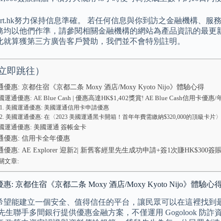
Smart.hk努力保持信息準確。 若任何信息與你到訪之金融機構
務均以他們作準，請參閱相關金融機構的網站為產品資訊的最更新
此就算獲第三方廣告客戶贊助，我們並不會特別註明。
立即跳往）
優惠: 京都住宿《京都二条 Moxy 酒店/Moxy Kyoto Nijo》體驗心得
國運通優惠: AE Blue Cash | 優惠高達HK$1,402獎賞! AE Blue Cash信用卡優
美國運通優惠: 美國運通信用卡申請優惠
美國運通優惠: 在〈2023 美國運通黑卡開箱！首年年費需繳納$320,000的頂級卡片〉
國運通優惠: 美國運通 簽帳金卡
通優惠: 信用卡全年優惠
優惠: AE Explorer 迎新2| 新舊客經里先生成功申請+簽1次賺HK$300簽
關文章:
: 京都住宿《京都二条 Moxy 酒店/Moxy Kyoto Nijo》體驗心
希望能建立一個安全、值得信任的平台，讓民眾可以在這裡找到
先生聯手多間銀行提供優惠金融方案，不僅運用 Gogolook 防詐