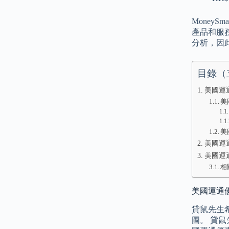
Money
產品和服
分析，因
目錄（
美國運通
美
美
美國運
美國運通
相
美國運通優惠
貸鼠先生
圖。 貸鼠