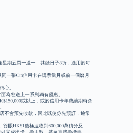
，逢星期五買一送一，其餘日子8折，適用於每
同一張Citi信用卡在購票當月或前一個曆月
稱心。
另一方面為您送上一系列獨有優惠。
150,000或以上，或於信用卡年費續期時會
。
店不會預先收款，因此既使你先預訂，通常
賬HK$1後極速收到600,000萬積分及
日內便可完成出卡、換里數，甚至直接換機票。