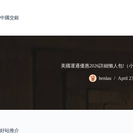
Skip
to
content
中國交銀
美國運通優惠2026詳細懶人包!（
benlau
April 2
好站推介