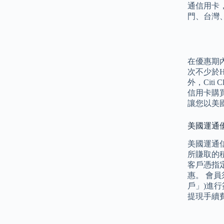
通信用卡，
門、台灣
在優惠期內
次不少於H
外，Citi 
信用卡購買小
讓您以美
美國運通優
美國運通
所賺取的
客戶憑指定
惠。 會員
戶」)進行
提現手續費