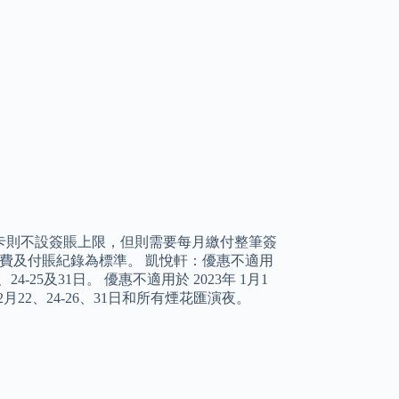
卡則不設簽賬上限，但則需要每月繳付整筆簽
消費及付賬紀錄為標準。 凱悅軒：優惠不適用
、24-25及31日。 優惠不適用於 2023年 1月1
12月22、24-26、31日和所有煙花匯演夜。