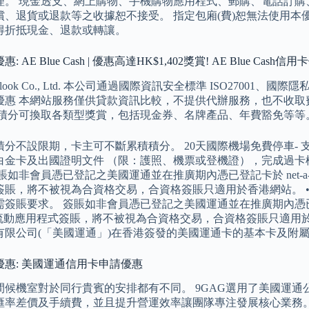
理。 現金透支、網上購物、手機購物應用程式、郵購、電話訂購
償、退貨或退款等之收據恕不接受。 指定包廂(費)恕無法使用
得折抵現金、退款或轉讓。
 AE Blue Cash | 優惠高達HK$1,402獎賞! AE Blue Cas
ogolook Co., Ltd. 本公司通過國際資訊安全標準 ISO27001、
優惠 本網站服務僅供貸款資訊比較，不提供代辦服務，也不收取
 積分可換取各類型獎賞，包括現金券、名牌產品、年費豁免等等
積分不設限期，卡主可不斷累積積分。 20天國際機場免費停車-
白金卡及出國證明文件 （限：護照、機票或登機證），完成過卡
如非會員憑已登記之美國運通並在推廣期內憑已登記卡於 net-a-porter.
簽賬，將不被視為合資格交易，合資格簽賬只適用於香港網站。 
簽賬要求。 簽賬如非會員憑已登記之美國運通並在推廣期內憑已登記卡於 m
ER流動應用程式簽賬，將不被視為合資格交易，合資格簽賬只適用
有限公司(「美國運通」)在香港簽發的美國運通卡的基本卡及附屬
優惠: 美國運通信用卡申請優惠
間候機室對於同行貴賓的安排都有不同。 9GAG選用了美國運
滙率差價及手續費，並且提升營運效率讓團隊專注發展核心業務。