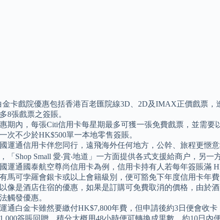
白金卡戲院優惠包括香港百老匯院線3D、2D及IMAX正價戲票
多8張戲票之簽賬。
惠期內，每張Citi信用卡每星期最多可獲一張免費戲票，並需要以
一次不少於HK$500單一本地零售簽賬。
國運通信用卡伴您同行，遠飛海外任何地方，公幹、旅程更愜意
，「Shop Small 愛‧賞‧地道」一方面提供各式支援給商户，
國運通國泰航空尊尚信用卡為例，信用卡持有人若每年簽賬滿 HK$
有馬可孛羅會銀卡或以上會籍級別，便可豁免下年度信用卡年費
以像是酒店住宿的優惠，如果是訂購可免費取消的價格，由於酒
法觸發優惠。
運通白金卡雖然要繳付HK$7,800年費，但申請後約3日便會收卡，簽
$1,000簽賬回贈，積分大概用48小時便可轉換成里數，約10