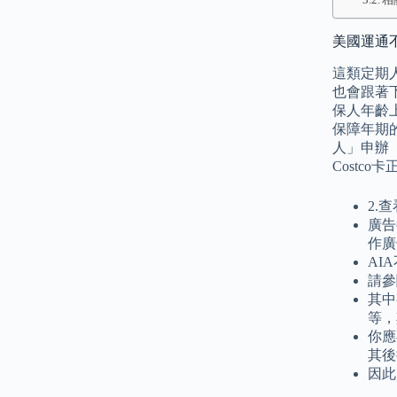
美國運通
這類定期
也會跟著
保人年齡
保障年期
人」申辦
Costc
2.
廣告
作廣
AI
請參
其中
等，
你應
其後
因此