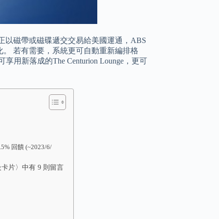
正以磁帶或磁碟遞交交易給美國運通，ABS
。 若有需要，系統更可自動重新編排格
用新落成的The Centurion Lounge，更可
 回饋 (~2023/6/
級卡片〉中有 9 則留言