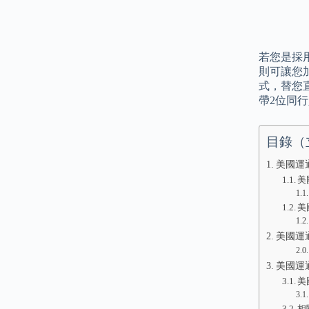
若您是採
則可讓您
式，替您直接
帶2位同
目錄（
美國運
美
美
美國運通
美國運
美
相