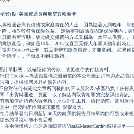
不能分期: 美國運通長榮航空簽帳金卡
人壽較適合肩負債務或家庭責任的人士，因為隨著人到晚年，財
下降，相對較符合保障效益。 定額定期壽險在固定保障期內，身
上升而有所浮動，故此繳交保費的方式又稱為「水平式保費」。 
的壽險產品，例如是10年、20年或直至受保人年屆某個年齡為止。
「富邦Costco卡正卡」並且申辦扣繳會員費，才能拿到。 如果
o卡正卡/附卡」，但就拿不到扣繳禮。
查看訂單狀態，以確認你的付款，或更改你的付款資料。
行銷 Cookie – 為適當提供您最適當的本公司最新消息與產品資
告商，提供您感興趣的廣告內容。
A不會對任何有關此文章所刊載的內容或服務及/或產品負上任何
閱「出貨與運送」頁面，以了解店內取貨相關的完整詳細資訊。
有增加值的特色內容包括：座位計劃工具、旅行指南、常用旅行
其中 “定製的座位圖這項服務”影響最大。
在月結單發出日期起計60天內向我們報告月結單內的可疑或未
提出的爭議可能不會受理。
，在兩個價格方面運通面臨着與Visa或MasterCard的嚴峻競