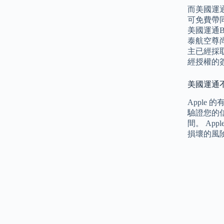
而美國運通白
可免費帶同
美國運通B
泰航空尊尚
主已經採
經授權的
美國運通不
Apple
驗證您的
間。 Ap
損壞的風