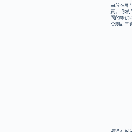
由於在離開
責。 你
間的等候時
否則訂單
運通針對