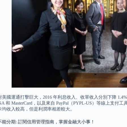
美國運通打擊巨大，2016 年利息收入、收單收入分別下降 1.4
SA 和 MasterCard，以及來自 PayPal（PYPL-US）等線上支付工
卡均收入較高，但是利潤率相差較大。
不能分期: 訂閱信用管理指南，掌握金融大小事！