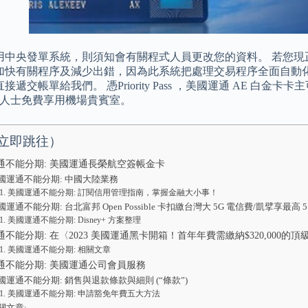
用中央發單系統，則須知會有關程式人員更改您的資料。 若您現
加快有關程序及減少出錯，因為此系統把處理交易程序全面自動化
遞交帳單給我們。 憑Priority Pass ，美國運通 AE 白金卡卡主可享
行人士免費享用機場貴賓室。
立即跳往）
通不能分期: 美國運通長榮航空簽帳金卡
國運通不能分期: 中國大陸業務
美國運通不能分期: 訂閱信用管理指南，掌握金融大小事！
國運通不能分期: 台北富邦 Open Possible 卡扣繳台灣大 5G 電信費/凱擘享最高 5.5%
美國運通不能分期: Disney+ 方案整理
不能分期: 在〈2023 美國運通黑卡開箱！首年年費需繳納$320,000的頂
美國運通不能分期: 相關文章
通不能分期: 美國運通公司會員服務
國運通不能分期: 銷售與退款條款與細則 (“條款”)
美國運通不能分期: 申請豁免年費五大方法
關文章: