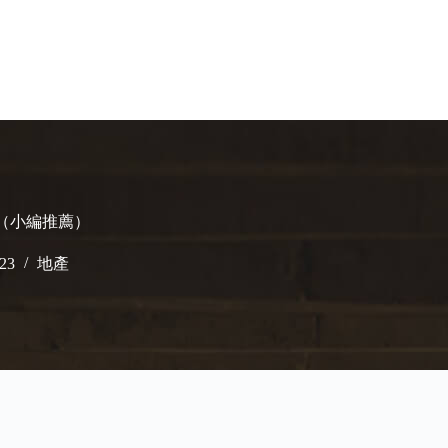
!（小編推薦）
023
地產