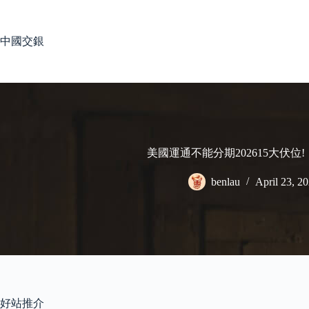
Skip
to
content
中國交銀
美國運通不能分期202615大伏位
benlau
April 23, 2
好站推介