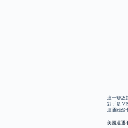
這一變故對
對手是 VI
運通雖然
美國運通