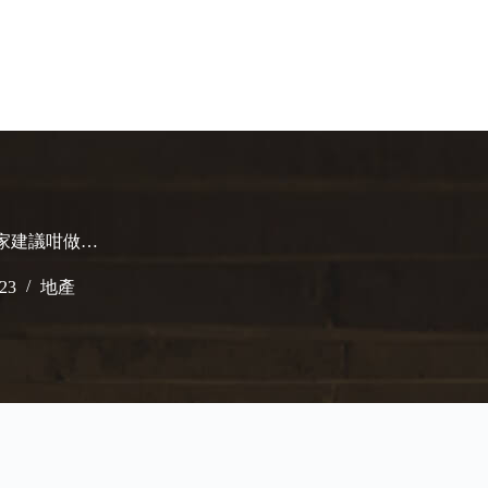
專家建議咁做…
023
地產