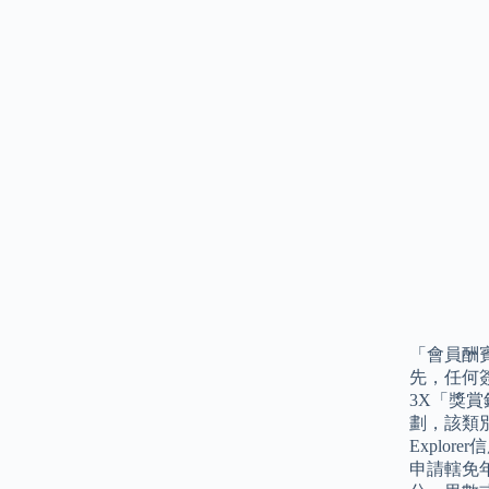
「會員酬
先，任何簽
3X「獎
劃，該類
Explo
申請轄免