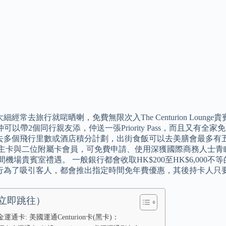
經常去旅行就啱晒喇，免費無限次入The Centurion Lounge貴賓室
e，仲可以帶2個同行親友添，仲送一張Priority Pass，而且又
去多個飛行里數或酒店積分計劃，出街食飯可以去美膳會最多有
主卡與二位附屬卡會員，可免費申請、使用深獲國際商務人士青睞的Pri
00間機場貴賓室禮遇。 一般銀行都會收取HK$200至HK$6,00
行為了吸引客人，都會推出指定時間免年費優惠，其後持卡人只
立即跳往）
運通卡: 美國運通Centurion卡(黑卡)：