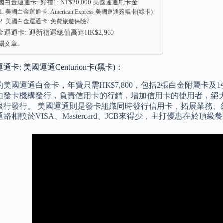
國白金運通卡: 好禮1: NT$20,000 美國運通刷卡金
美國白金運通卡: American Express 美國運通簽帳卡(綠卡)
美國白金運通卡: 免費旅遊保險7
運通卡: 迎新禮遇總值高達HK$2,960
關文章:
卡: 美國運通Centurion卡(黑卡)：
美國運通白金卡，年費只需HK$7,800，包括2張白金附屬卡及
由發卡機構發行，負責信用卡的行銷，增加信用卡的使用者，絕
銀行發行。 美國運通則是發卡組織同時發行信用卡，拓展業務、
路相較於VISA、Mastercard、JCB來得少，主打優惠在於