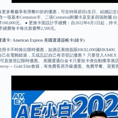
有更多餐廳享有用餐85折的優惠，可在特殊節目(生日、結婚記念
一張基本Centurion卡、二張Centurion附屬卡及至多四張附屬 
160,000元。 ● 更換卡面設計手續費：自2022年6月1日起，持卡
手續費每卡每次新臺幣2,500元。
卡: American Express 美國運通簽帳卡(綠卡)
卡不時推出限時優惠，如酒店累積簽賬HK$2,000減HK$400、Cafe 
自己在電郵錯過，又或忘記自己有否登記優惠？ 只要登入AMEX
便可直接登記限時優惠。 美國運通白金卡只要批卡便自動獲享酒
tt Bonvoy— Gold Elite會籍，有免費客房升級優惠、免費早餐、