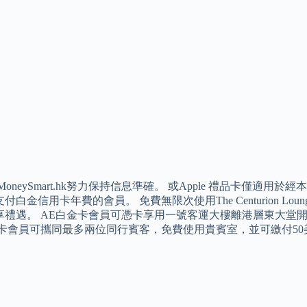
MoneySmart.hk努力保持信息準確。 或Apple 禮品卡僅
付白金信用卡年費的會員。 免費無限次使用The Centurion 
禮遇。 AE白金卡會員可憑卡享用一號客運大樓離港層東大堂開設The 美
金卡會員可攜同最多兩位同行賓客，免費使用貴賓室，並可繳付5
。