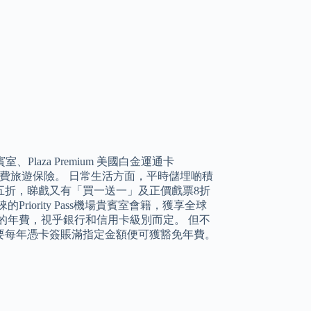
、Plaza Premium 美國白金運通卡
有全家免費旅遊保險。 日常生活方面，平時儲埋啲積
五折，睇戲又有「買一送一」及正價戲票8折
ority Pass機場貴賓室會籍，獲享全球
0不等的年費，視乎銀行和信用卡級別而定。 但不
要每年憑卡簽賬滿指定金額便可獲豁免年費。