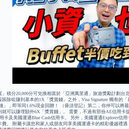
賓」積分20,000分可兌換相當於「亞洲萬里通」旅遊獎勵計劃台
賬除咗賺到基本的1X「獎賞錢」之外，Visa Signature 獨
賞錢」，即等同1.6%現金回贈！ （毋須登記）第二，你仲可以
別就可以賺埋額外6X「獎賞錢」。 需要，不過有部份AE信用
rer信用卡及美國運通Blue Cash信用卡。 另外，美國運通Expl
年費。 附屬卡讓您和家人或朋友同享美國運通卡的精彩優越禮遇