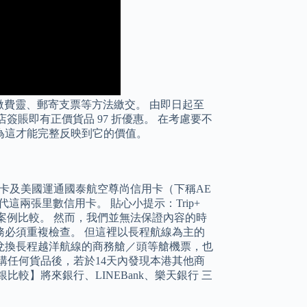
S 繳費靈、郵寄支票等方法繳交。 由即日起至
li 的實體店簽賬即有正價貨品 97 折優惠。 在考慮要不
為這才能完整反映到它的價值。
信用卡及美國運通國泰航空尊尚信用卡（下稱AE
代這兩張里數信用卡。 貼心小提示：Trip+
／案例比較。 然而，我們並無法保證內容的時
必須重複檢查。 但這裡以長程航線為主的
兌換長程越洋航線的商務艙／頭等艙機票，也
購任何貨品後，若於14天內發現本港其他商
較】將來銀行、LINEBank、樂天銀行 三