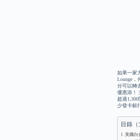
如果一家大細
Loung
分可以轉
優惠添！ 
超過1,3
少發卡銀
目錄（
美國白金