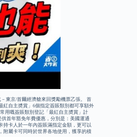
北－東京/首爾經濟艙來回獎勵機票乙張。 首
有的「最紅自主奬賞」6個指定簽賬類別都可享額外
將最常用嘅簽賬類別登記「最紅自主奬賞」計
卡提供首年豁免年費優惠，分別是：美國運通
orer信用卡持卡人於一年內簽賬滿指定金額，更可以
，附屬卡可同時於世界各地使用，獲享的積