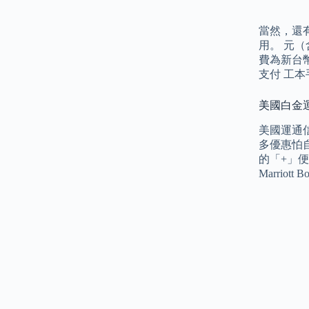
當然，還
用。 元（含
費為新台幣
支付 工本
美國白金運通
美國運通信用
多優惠怕
的「+」
Marrio