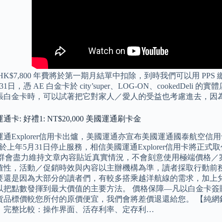
HK$7,800 年費將於第一期月結單中扣除，到時我們可以用 PP
月31日，憑 AE 白金卡於 city’super、LOG-ON、cookedDe
張白金卡時，可以試著把它對家人／愛人的受益也考慮進去，因
卡: 好禮1: NT$20,000 美國運通刷卡金
通Explorer信用卡出爐，美國運通亦宣布美國運通國泰航空
於上年5月31日停止服務，相信美國運通Explorer信用卡將正式取
 作者群會盡力維持文章內容貼近真實情況，不會刻意使用極端價格
確性，活動／促銷時效與內容以主辦機構為準，讀者採取行動前務
要還是因為大部分的讀者們，有較多搭乘越洋航線的需求，加上
以把點數發揮到最大價值的主要方法。 價格保障—凡以白金卡簽
品標價較您所付的原價便宜，我們會將差價退還給您。 【純網銀比
：完整比較：操作界面、活存利率、定存利…