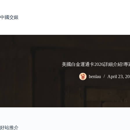
Skip
to
content
中國交銀
美國白金運通卡2026詳細介紹!
benlau
April 23, 2
好站推介