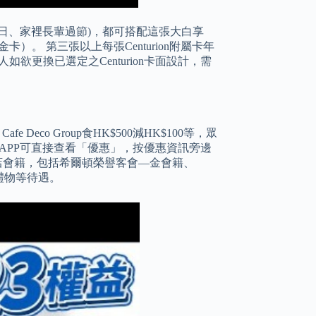
日、家裡長輩過節)，都可搭配這張大白享
白金卡）。 第三張以上每張Centurion附屬卡年
人如欲更換已選定之Centurion卡面設計，需
Deco Group食HK$500減HK$100等，眾
 APP可直接查看「優惠」，按優惠資訊旁邊
店會籍，包括希爾頓榮譽客會—金會籍、
迎賓禮物等待遇。