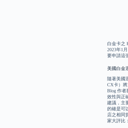
白金卡之 
2023年1
要申請這
美國白金運通
隨著美國運
CX卡）將
Blog
效性與正
建議，主
的確是可
店之相同貨
家大評比