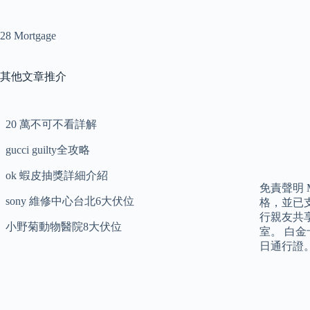
28 Mortgage
其他文章推介
20 萬不可不看詳解
gucci guilty全攻略
ok 蝦皮抽獎詳細介紹
免責聲明 
sony 維修中心台北6大伏位
格，並已支
行親友共享
小野菊動物醫院8大伏位
室。 白
日通行證