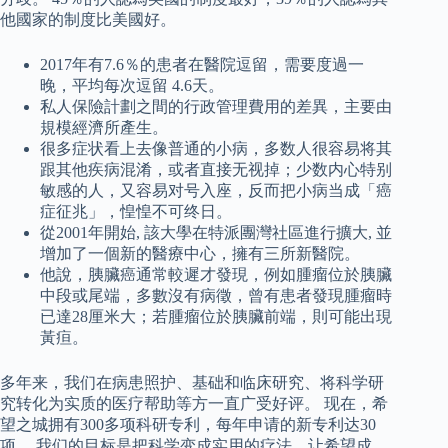
他國家的制度比美國好。
2017年有7.6％的患者在醫院逗留，需要度過一
晚，平均每次逗留 4.6天。
私人保險計劃之間的行政管理費用的差異，主要由
規模經濟所產生。
很多症状看上去像普通的小病，多数人很容易将其
跟其他疾病混淆，或者直接无视掉；少数内心特别
敏感的人，又容易对号入座，反而把小病当成「癌
症征兆」，惶惶不可终日。
從2001年開始, 該大學在特派團灣社區進行擴大, 並
增加了一個新的醫療中心，擁有三所新醫院。
他說，胰臟癌通常較遲才發現，例如腫瘤位於胰臟
中段或尾端，多數沒有病徵，曾有患者發現腫瘤時
已達28厘米大；若腫瘤位於胰臟前端，則可能出現
黃疸。
多年来，我们在病患照护、基础和临床研究、将科学研
究转化为实质的医疗帮助等方一直广受好评。 现在，希
望之城拥有300多项科研专利，每年申请的新专利达30
项。 我们的目标是把科学变成实用的疗法，让希望成