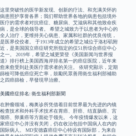
这里突破性的医学新发现、创新的疗法、和充满关怀的
病患照护享誉各界；我们帮助世界各地的病患包括境外
医疗的需求者对抗癌症、糖尿病、艾滋病和其他致命疾
病，是全球的领导者。 希望之城致力于以患者为中心的
全人治疗，更维持关心病患、家属和社群的优良传统，
是医界佼佼者。 于1913年成立的希望之城位于洛杉矶附
近，是美国国立癌症研究所指定的仅51所综合癌症中心
之一。 2019年，希望之城更荣登《美国新闻与世界报
道》排行榜上美国西海岸排名第一的癌症医院，近年来
愈来愈受到赴美医疗需求者的关注。 依研究顯示，定期
篩檢可降低癌症死亡率，鼓勵民眾善用衛生福利部補助
之四癌篩檢，早發現早治療。
美國癌症排名: 衛生福利部新聞
在肿瘤领域，梅奥诊所凭借着目前世界最为先进的内镜
检查技术和外科手术技术在胃癌、肝癌、结直肠癌、宫
颈癌、卵巢癌等方面处于领先。 今年疫情爆发以来，这
家癌症中心并没有关闭，仍在收治包括中国病人在内的
国际病人。 MD安德森癌症中心特设有国际部，为来自