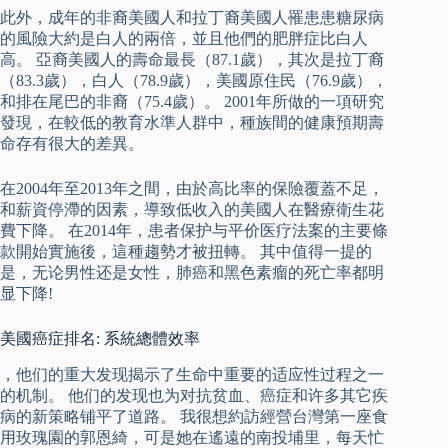
此外，成年的非裔美國人和拉丁裔美國人罹患患糖尿病
的風險大約是白人的兩倍，並且他們的肥胖症比白人
高。 亞裔美國人的壽命最長（87.1歲），其次是拉丁裔
（83.3歲），白人（78.9歲），美國原住民（76.9歲），
和排在尾巴的非裔（75.4歲）。 2001年所做的一項研究
發現，在較低的教育水準人群中，種族間的健康預期壽
命存有很大的差異。
在2004年至2013年之間，由於高比率的保險覆蓋不足，
和薪資停滯的因素，導致低收入的美國人在醫療衛生花
費下降。 在2014年，患者保护与平价医疗法案的主要條
款開始實施後，這種趨勢才被扭轉。 其中值得一提的
是，无论男性还是女性，肺癌和黑色素瘤的死亡率都明
显下降!
美國癌症排名: 系統總體效率
，他们的重大发现揭示了生命中重要的适应性过程之一
的机制。 他们的发现也为对抗贫血、癌症和许多其它疾
病的新策略铺平了道路。 我很想約訪經營台灣第一座食
用玫瑰園的郭恩綺，可是她在遙遠的南投埔里，每天忙