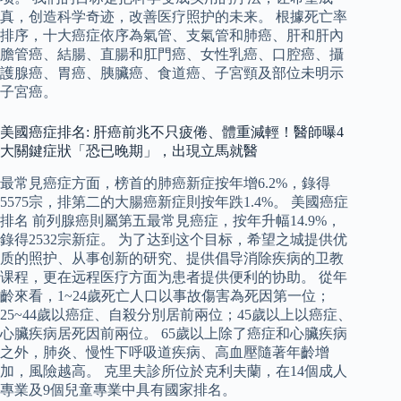
真，创造科学奇迹，改善医疗照护的未来。 根據死亡率
排序，十大癌症依序為氣管、支氣管和肺癌、肝和肝內
膽管癌、結腸、直腸和肛門癌、女性乳癌、口腔癌、攝
護腺癌、胃癌、胰臟癌、食道癌、子宮頸及部位未明示
子宮癌。
美國癌症排名: 肝癌前兆不只疲倦、體重減輕！醫師曝4
大關鍵症狀「恐已晚期」，出現立馬就醫
最常見癌症方面，榜首的肺癌新症按年增6.2%，錄得
5575宗，排第二的大腸癌新症則按年跌1.4%。 美國癌症
排名 前列腺癌則屬第五最常見癌症，按年升幅14.9%，
錄得2532宗新症。 为了达到这个目标，希望之城提供优
质的照护、从事创新的研究、提供倡导消除疾病的卫教
课程，更在远程医疗方面为患者提供便利的协助。 從年
齡來看，1~24歲死亡人口以事故傷害為死因第一位；
25~44歲以癌症、自殺分別居前兩位；45歲以上以癌症、
心臟疾病居死因前兩位。 65歲以上除了癌症和心臟疾病
之外，肺炎、慢性下呼吸道疾病、高血壓隨著年齡增
加，風險越高。 克里夫診所位於克利夫蘭，在14個成人
專業及9個兒童專業中具有國家排名。