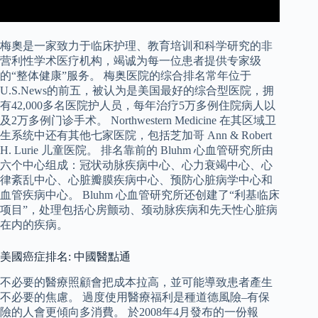
梅奧是一家致力于临床护理、教育培训和科学研究的非
营利性学术医疗机构，竭诚为每一位患者提供专家级
的“整体健康”服务。 梅奥医院的综合排名常年位于
U.S.News的前五，被认为是美国最好的综合型医院，拥
有42,000多名医院护人员，每年治疗5万多例住院病人以
及2万多例门诊手术。 Northwestern Medicine 在其区域卫
生系统中还有其他七家医院，包括芝加哥 Ann & Robert
H. Lurie 儿童医院。 排名靠前的 Bluhm 心血管研究所由
六个中心组成：冠状动脉疾病中心、心力衰竭中心、心
律紊乱中心、心脏瓣膜疾病中心、预防心脏病学中心和
血管疾病中心。 Bluhm 心血管研究所还创建了“利基临床
项目”，处理包括心房颤动、颈动脉疾病和先天性心脏病
在内的疾病。
美國癌症排名: 中國醫點通
不必要的醫療照顧會把成本拉高，並可能導致患者產生
不必要的焦慮。 過度使用醫療福利是種道德風險–有保
險的人會更傾向多消費。 於2008年4月發布的一份報