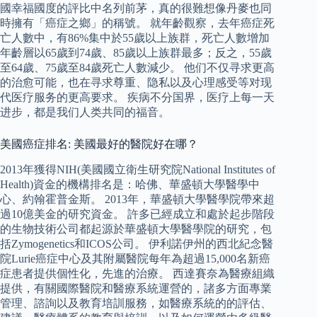
國幸福國度的評比中名列前茅，真的很難想像丹麥也同
時擁有「癌症之鄉」的稱號。 就年齡觀察，去年癌症死
亡人數中，有86%集中於55歲以上族群，死亡人數增加
年齡層以65歲到74歲、85歲以上族群最多；反之，55歲
至64歲、75歲至84歲死亡人數減少。 他们不仅寻求更高
的治愈可能，也在寻求尊重、隐私以及心理感受等对现
代医疗服务的更高要求。 疾病不分国界，医疗上每一天
进步，都是我们人类共同的福音。
美國癌症排名: 美國最好的醫院好在哪？
2013年獲得NIH(美國國立衛生研究院National Institutes of
Health)資金的機構排名是：哈佛、華盛頓大學醫學中
心、約翰霍普金斯。 2013年，華盛頓大學醫學院帶來超
過10億美金的研究資金。 許多已經成立和處於起步階段
的生物技術公司都起源於華盛頓大學醫學院的研究，包
括Zymogenetics和ICOS公司。 伊利諾伊州的西北紀念醫
院Lurie癌症中心及其附屬醫院每年為超過15,000名新癌
症患者提供個性化，先進的治療。 西達賽奈為醫療組織
提供，有關國際醫院和醫療系統運營的，諸多方面專業
管理、諮詢以及教育培訓服務，如醫療系統的的評估、