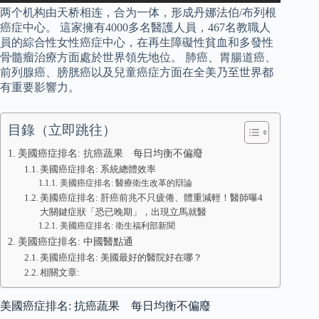
两个机构由天桥相连，合为一体，形成丹娜法伯/布列根
癌症中心。 這家擁有4000多名醫護人員，467名教職人
員的綜合性女性癌症中心，在再生障礙性貧血和多發性
骨髓瘤治療方面處於世界領先地位。 肺癌、胃腸道癌、
前列腺癌、膀胱癌以及兒童癌症方面在全美乃至世界都
有重要影響力。
目錄（立即跳往）
美國癌症排名: 抗癌蔬果 每日均衡不偏廢
美國癌症排名: 系統總體效率
美國癌症排名: 醫療衛生改革的辯論
美國癌症排名: 肝癌前兆不只疲倦、體重減輕！醫師曝4
大關鍵症狀「恐已晚期」，出現立馬就醫
美國癌症排名: 衛生福利部新聞
美國癌症排名: 中國醫點通
美國癌症排名: 美國最好的醫院好在哪？
相關文章:
美國癌症排名: 抗癌蔬果 每日均衡不偏廢