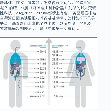
於栽種、採收、做果醬，怎麼會有空到台北的錄音室
呢？ 的確，根據《麻省理工科技評論》列舉的10大突破
性科技，AI在2022、2023年都榜上有名。 美國癌症排名
台灣近日因為缺蛋風波吵得沸沸揚揚，怎料如今不只是
缺蛋，基隆新山水庫也罕見出現「乾涸見底」的景象，
連當地民眾都表示，「是43年來第一次看到…