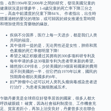
告，在對1994年至2006年之間的研究，發現美國兒童的
健康狀況是好壞參半，1-4歲兒童的死亡率下降三分之
一，高血中鉛濃度的兒童下降84％。 作者指出，出生時
體重過輕的嬰兒的增加，或可歸因於婦女推遲生育時間
和增加使用生育藥物的緣故。
疾病不分国界，医疗上每一天进步，都是我们人类
共同的福音。
其中值得一提的是，无论男性还是女性，肺癌和黑
色素瘤的死亡率都明显下降!
希望之城正积极通过其拥有的300多项科研专利及
每年申请的多达30项新专利为患者带来新的希望。
雖然按GDP排名，少於美國的19個富裕國家的費用
花不到美國的一半，但它們自1970年以來，國民的
預期壽命都比美國多約6年。
妇产肿瘤中心还可以对人类乳头瘤病毒感染患者进
行治疗，为患者实施细胞减压术。
乍聽丹麥竟是全球癌症好發率居首的國家，很多人都大
呼跌破眼鏡！ 確實，因為社會福利制度佳、工作機會充
足、貧富差距小，再加上治安良好，丹麥曾多次在聯合