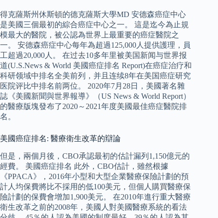
得克薩斯州休斯頓的德克薩斯大學MD 安德森癌症中心
是美國三個最初的綜合癌症中心之一。 這是迄今為止規
模最大的醫院，被公認為世界上最重要的癌症醫院之
一。 安德森癌症中心每年為超過125,000人提供護理，員
工超過20,000人。 在过去10多年里被美国新闻与世界报
道(U.S.News & World 美國癌症排名 Report)在癌症治疗和
科研领域中排名全美前列，并且连续8年在美国癌症研究
医院评比中排名前两位。 2020年7月28日，美國著名雜
誌《美國新聞與世界報導》（US News & World Report）
的醫療版塊發布了2020～2021年度美國最佳癌症醫院排
名。
美國癌症排名: 醫療衛生改革的辯論
但是，兩個月後，CBO承認最初的估計漏列1,150億元的
經費。 美國癌症排名 此外，CBO估計，雖然根據
《PPACA》，2016年小型和大型企業醫療保險計劃的預
計人均保費將比不採用的低100美元，但個人購買醫療保
險計劃的保費會增加1,900美元。 在2010年進行重大醫療
衛生改革之前的2008年，美國人對美國醫療系統的看法
分歧。 45％的人認為美國的制度最好，39％的人認為其