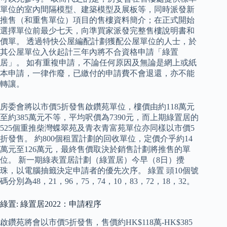
單位的室內間隔模型、建築模型及展板等，同時派發新
推售（和重售單位）項目的售樓資料簡介；在正式開始
選擇單位前最少七天，向準買家派發完整售樓說明書和
價單。 透過特快公屋編配計劃獲配公屋單位的人士，於
其公屋單位入伙起計三年內將不合資格申請「綠置
居」。 如有重複申請，不論任何原因及無論是網上或紙
本申請，一律作廢，已繳付的申請費不會退還，亦不能
轉讓。
房委會將以市價5折發售啟鑽苑單位，樓價由約118萬元
至約385萬元不等，平均呎價為7390元，而上期綠置居的
525個重推柴灣蝶翠苑及青衣青富苑單位亦同樣以市價5
折發售。 約800個租置計劃的回收單位，定價介乎約14
萬元至126萬元，最終售價取決於銷售計劃將推售的單
位。 新一期綠表置居計劃（綠置居）今早（8日）攪
珠，以電腦抽籤決定申請者的優先次序。 綠置 頭10個號
碼分別為48，21，96，75，74，10，83，72，18，32。
綠置: 綠置居2022：申請程序
啟鑽苑將會以市價5折發售，售價約HK$118萬-HK$385