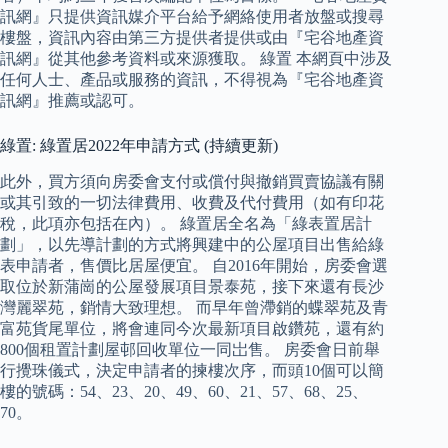
訊網』只提供資訊媒介平台給予網絡使用者放盤或搜尋
樓盤，資訊內容由第三方提供者提供或由『宅谷地產資
訊網』從其他參考資料或來源獲取。 綠置 本網頁中涉及
任何人士、產品或服務的資訊，不得視為『宅谷地產資
訊網』推薦或認可。
綠置: 綠置居2022年申請方式 (持續更新)
此外，買方須向房委會支付或償付與撤銷買賣協議有關
或其引致的一切法律費用、收費及代付費用（如有印花
稅，此項亦包括在內）。 綠置居全名為「綠表置居計
劃」，以先導計劃的方式將興建中的公屋項目出售給綠
表申請者，售價比居屋便宜。 自2016年開始，房委會選
取位於新蒲崗的公屋發展項目景泰苑，接下來還有長沙
灣麗翠苑，銷情大致理想。 而早年曾滯銷的蝶翠苑及青
富苑貨尾單位，將會連同今次最新項目啟鑽苑，還有約
800個租置計劃屋邨回收單位一同岀售。 房委會日前舉
行攪珠儀式，決定申請者的揀樓次序，而頭10個可以簡
樓的號碼：54、23、20、49、60、21、57、68、25、
70。