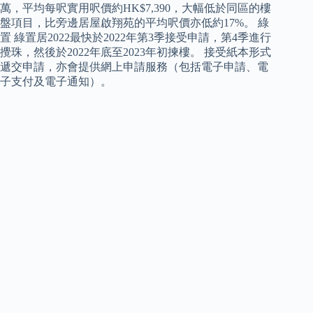
萬，平均每呎實用呎價約HK$7,390，大幅低於同區的樓
盤項目，比旁邊居屋啟翔苑的平均呎價亦低約17%。 綠
置 綠置居2022最快於2022年第3季接受申請，第4季進行
攪珠，然後於2022年底至2023年初揀樓。 接受紙本形式
遞交申請，亦會提供網上申請服務（包括電子申請、電
子支付及電子通知）。