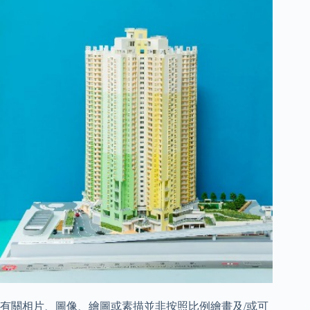
有關相片、圖像、繪圖或素描並非按照比例繪畫及/或可