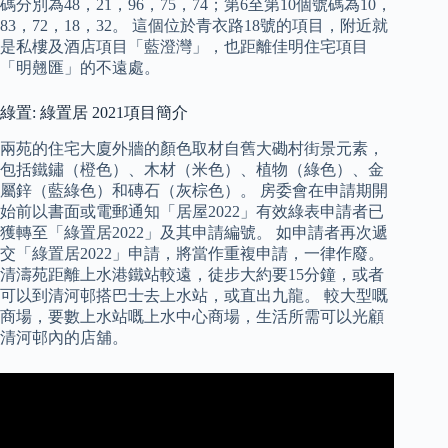
碼分別為48，21，96，75，74；第6至第10個號碼為10，
83，72，18，32。 這個位於青衣路18號的項目，附近就
是私樓及酒店項目「藍澄灣」，也距離佳明住宅項目
「明翹匯」的不遠處。
綠置: 綠置居 2021項目簡介
兩苑的住宅大廈外牆的顏色取材自舊大磡村街景元素，
包括鐵鏽（橙色）、木材（米色）、植物（綠色）、金
屬鋅（藍綠色）和磚石（灰棕色）。 房委會在申請期開
始前以書面或電郵通知「居屋2022」有效綠表申請者已
獲轉至「綠置居2022」及其申請編號。 如申請者再次遞
交「綠置居2022」申請，將當作重複申請，一律作廢。
清濤苑距離上水港鐵站較遠，徒步大約要15分鐘，或者
可以到清河邨搭巴士去上水站，或直出九龍。 較大型嘅
商場，要數上水站嘅上水中心商場，生活所需可以光顧
清河邨內的店舖。