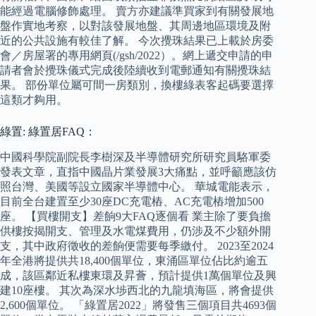
能經過電腦修飾處理。 賣方亦建議準買家到有關發展地
盤作實地考察，以對該發展地盤、其周邊地區環境及附
近的公共設施有較佳了解。 今次攪珠結果已上載於房委
會／房屋署的專用網頁(/gsh/2022）。網上遞交申請的申
請者會於攪珠儀式完成後陸續收到電郵通知有關攪珠結
果。 部份單位屬可間一房類別，換樓綠表客起碼要選擇
這類才夠用。
綠置: 綠置居FAQ：
中國科學院副院長李樹深及半導體研究所研究員駱軍委
發表文章，直指中國晶片業發展3大痛點，並呼籲應該仿
照台灣、美國等設立國家半導體中心。 華城電能表示，
目前全台建置至少30座DC充電樁、AC充電樁增加500
座。 【買樓開支】差餉9大FAQ逐個看 業主除了要負擔
供樓按揭開支、管理及水電煤費用，仍涉及不少額外開
支，其中政府徵收的差餉便需要每季繳付。 2023至2024
年全港將提供共18,400個單位，東涌區單位佔比約逾五
成，該區鄰近私樓東環及昇薈，預計提供1萬個單位及興
建10座樓。 其次為深水埗西北的九龍填海區，將會提供
2,600個單位。 「綠置居2022」將發售三個項目共4693個