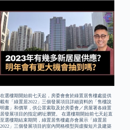
在選樓期開始前七天起，房委會會於綠置居售樓處提供
載有「綠置居2022」三個發展項目詳細資料的「售樓說
明書」和價單，供公眾索取及於房委會／房屋署各綠置
居發展項目的指定網址瀏覽。 在選樓期開始前七天起直
至選樓期結束期間，綠置居售樓處亦會展示「綠置居
2022」三個發展項目的室內間格模型與虛擬短片及建築