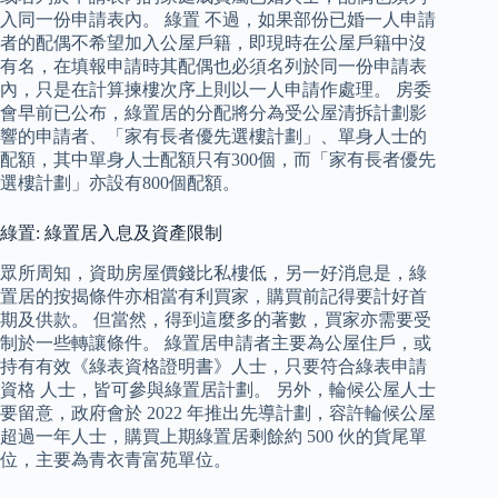
入同一份申請表內。 綠置 不過，如果部份已婚一人申請
者的配偶不希望加入公屋戶籍，即現時在公屋戶籍中沒
有名，在填報申請時其配偶也必須名列於同一份申請表
內，只是在計算揀樓次序上則以一人申請作處理。 房委
會早前已公布，綠置居的分配將分為受公屋清拆計劃影
響的申請者、「家有長者優先選樓計劃」、單身人士的
配額，其中單身人士配額只有300個，而「家有長者優先
選樓計劃」亦設有800個配額。
綠置: 綠置居入息及資產限制
眾所周知，資助房屋價錢比私樓低，另一好消息是，綠
置居的按揭條件亦相當有利買家，購買前記得要計好首
期及供款。 但當然，得到這麼多的著數，買家亦需要受
制於一些轉讓條件。 綠置居申請者主要為公屋住戶，或
持有有效《綠表資格證明書》人士，只要符合綠表申請
資格 人士，皆可參與綠置居計劃。 另外，輪候公屋人士
要留意，政府會於 2022 年推出先導計劃，容許輪候公屋
超過一年人士，購買上期綠置居剩餘約 500 伙的貨尾單
位，主要為青衣青富苑單位。