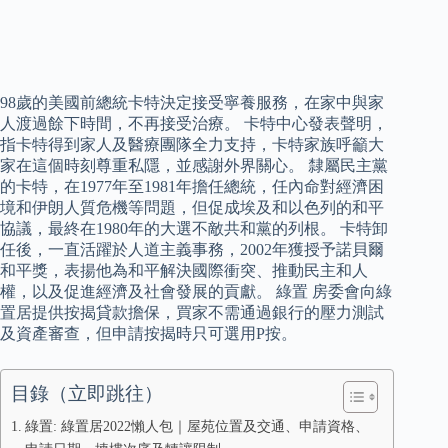
98歲的美國前總統卡特決定接受寧養服務，在家中與家
人渡過餘下時間，不再接受治療。 卡特中心發表聲明，
指卡特得到家人及醫療團隊全力支持，卡特家族呼籲大
家在這個時刻尊重私隱，並感謝外界關心。 隸屬民主黨
的卡特，在1977年至1981年擔任總統，任內命對經濟困
境和伊朗人質危機等問題，但促成埃及和以色列的和平
協議，最終在1980年的大選不敵共和黨的列根。 卡特卸
任後，一直活躍於人道主義事務，2002年獲授予諾貝爾
和平獎，表揚他為和平解決國際衝突、推動民主和人
權，以及促進經濟及社會發展的貢獻。 綠置 房委會向綠
置居提供按揭貸款擔保，買家不需通過銀行的壓力測試
及資產審查，但申請按揭時只可選用P按。
目錄（立即跳往）
綠置: 綠置居2022懶人包｜屋苑位置及交通、申請資格、