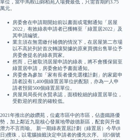
單位，當中馬鞍山錦柏苑入場費最低，只需首期約3.75
萬元。
房委會在申請期開始前以書面或電郵通知「居屋
2022」有效綠表申請者已獲轉至「綠置居2022」及
其申請編號。
業主須在無需繳付補價的情況下，在居屋第二市場
以不高於列於首次轉讓契據的原來買價出售單位予
房委會提名的綠表買家。
然而，已被取消居屋申請的綠表，將不會獲保留至
綠置居申請，房委會給予書面通知。
房委會為參加「家有長者優先選樓計劃」的家庭申
請者設有1,400個綠置居單位的配額，亦為一人申
請者預留500個綠置居單位。
房屋局局長何永賢承認，面積較細的綠置居單位，
受歡迎的程度的確較低。
2021年推出的啟鑽苑，位處市區中的市區，佔盡鐵路優
勢，加上鄰近九龍核心發展地帶啟德新區，配套與升值
潛力不言而喻。 新一期綠表置居計劃（綠置居）今早(8
日)攪珠，以電腦抽籤決定申請者的優先次序。 頭5個號