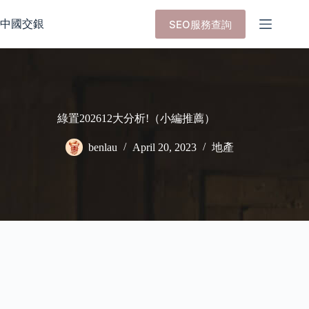
Skip
to
中國交銀
SEO服務查詢
content
綠置202612大分析!（小編推薦）
benlau
April 20, 2023
地產