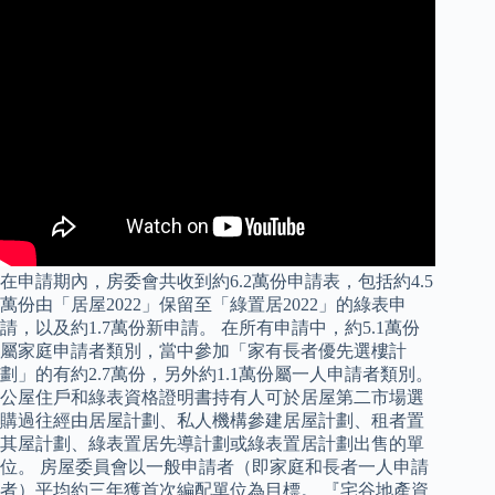
在申請期內，房委會共收到約6.2萬份申請表，包括約4.5
萬份由「居屋2022」保留至「綠置居2022」的綠表申
請，以及約1.7萬份新申請。 在所有申請中，約5.1萬份
屬家庭申請者類別，當中參加「家有長者優先選樓計
劃」的有約2.7萬份，另外約1.1萬份屬一人申請者類別。
公屋住戶和綠表資格證明書持有人可於居屋第二市場選
購過往經由居屋計劃、私人機構參建居屋計劃、租者置
其屋計劃、綠表置居先導計劃或綠表置居計劃出售的單
位。 房屋委員會以一般申請者（即家庭和長者一人申請
者）平均約三年獲首次編配單位為目標。 『宅谷地產資