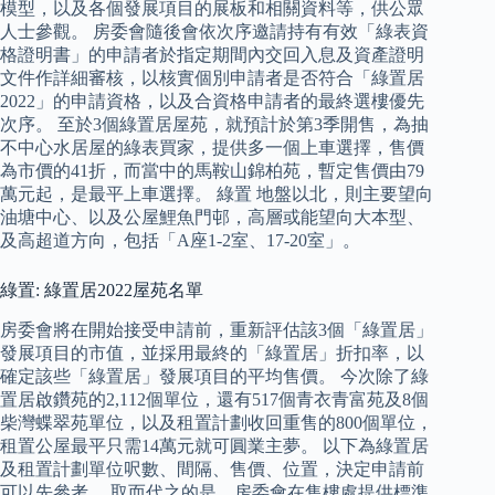
模型，以及各個發展項目的展板和相關資料等，供公眾
人士參觀。 房委會隨後會依次序邀請持有有效「綠表資
格證明書」的申請者於指定期間內交回入息及資產證明
文件作詳細審核，以核實個別申請者是否符合「綠置居
2022」的申請資格，以及合資格申請者的最終選樓優先
次序。 至於3個綠置居屋苑，就預計於第3季開售，為抽
不中心水居屋的綠表買家，提供多一個上車選擇，售價
為市價的41折，而當中的馬鞍山錦柏苑，暫定售價由79
萬元起，是最平上車選擇。 綠置 地盤以北，則主要望向
油塘中心、以及公屋鯉魚門邨，高層或能望向大本型、
及高超道方向，包括「A座1-2室、17-20室」。
綠置: 綠置居2022屋苑名單
房委會將在開始接受申請前，重新評估該3個「綠置居」
發展項目的市值，並採用最終的「綠置居」折扣率，以
確定該些「綠置居」發展項目的平均售價。 今次除了綠
置居啟鑽苑的2,112個單位，還有517個青衣青富苑及8個
柴灣蝶翠苑單位，以及租置計劃收回重售的800個單位，
租置公屋最平只需14萬元就可圓業主夢。 以下為綠置居
及租置計劃單位呎數、間隔、售價、位置，決定申請前
可以先參考。 取而代之的是，房委會在售樓處提供標準