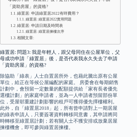
「資助房屋」的資格?
綠置居: 申請綠置居2022有咩費用？
綠置居: 綠置居2022實用問題
綠置居: 申請日期及時間表
綠置居: 綠置居揀樓次序
相關文章:
綠置居: 問題3: 我是年輕人，跟父母同住在公屋單位，父
母成功申請「綠置居」後，是否代表我永久失去了申請
「資助房屋」的資格?
除協助「綠表」人士自置居所外，也藉此騰出原有公屋
單位，給正在等候公屋編配的家庭。 房委會在每期銷售
計劃中，會預留一定數量的配額提供給「家有長者優先
選樓計劃」的家庭申請者，並為一人申請者預留部份單
位，受屋邨重建計劃影響的租戶可獲得優先擇樓權利。
此外，自「綠置居2018」起，所有曾申請對上一期居屋
的綠表申請人，只要簽署資料轉移同意書，其申請將同
時轉移至綠置居計劃；若有關人士不獲安排或放棄居屋
揀樓機會，即可參與綠置居揀樓。