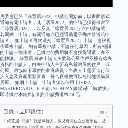
房委會已於「綠置居2022」申請期開始前，以書面形式
通知有關申請者，其「居屋2022」的申請已獲得保留至
「綠置居2022」，以及其「綠置居2022」的申請編號。
若屬網上申請，有關通知亦已經通過電子郵件發送給申
請者。 如申請者再次遞交「綠置居2022」申請，會被視
作重複申請。 如有重複申請，不論任何原因，所有相關
的申請一律作廢，已繳付的費用將不會獲得退還，亦不
能轉讓。 綠置居 綠表申請人主要為公屋住戶及擁有綠表
資格的申請人，白表申請人主要為私營房屋的住戶，或
公屋、房協轄下單位的家庭成員，白表人士需要進行個
人入息及資產限額審查，符合資格便可以免補地價購買
居屋。 如網上申請，申請者須以信用卡(VISA、
MASTERCARD、JCB或UNIONPAY銀聯)或「轉數快」
即時繳付本銷售計劃的申請費港幣250元。
目錄（立即跳往）
綠置居: 問題3: 我是年輕人，跟父母同住在公屋單位，父
母成功申請「綠置居」後，是否代表我永久失去了申請