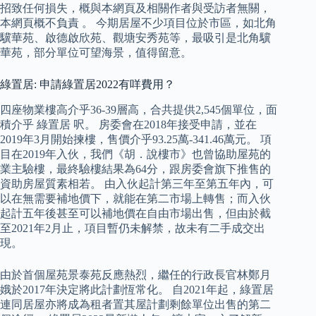
招致任何損失，概與本網頁及相關作者與受訪者無關，
本網頁概不負責 。 今期居屋不少項目位於市區，如北角
驥華苑、啟德啟欣苑、觀塘安秀苑等，最吸引是北角驥
華苑，部分單位可望海景，值得留意。
綠置居: 申請綠置居2022有咩費用？
四座物業樓高介乎36-39層高，合共提供2,545個單位，面
積介乎 綠置居 呎。 房委會在2018年接受申請，並在
2019年3月開始揀樓，售價介乎93.25萬-341.46萬元。 項
目在2019年入伙，我們《胡．說樓市》也曾協助屋苑的
業主驗樓，最終驗樓結果為64分，跟房委會旗下推售的
資助房屋質素相若。 由入伙起計第三年至第五年內，可
以在無需要補地價下，就能在第二市場上轉售；而入伙
起計五年後甚至可以補地價在自由市場出售，但由於截
至2021年2月止，項目暫仍未解禁，故未有二手成交出
現。
由於首個屋苑景泰苑反應熱烈，繼任的行政長官林鄭月
娥於2017年決定將此計劃恆常化。 自2021年起，綠置居
連同居屋亦將成為租者置其屋計劃剩餘單位出售的第二