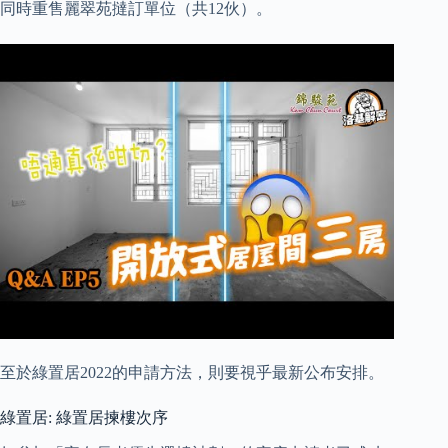
同時重售麗翠苑撻訂單位（共12伙）。
至於綠置居2022的申請方法，則要視乎最新公布安排。
綠置居: 綠置居揀樓次序