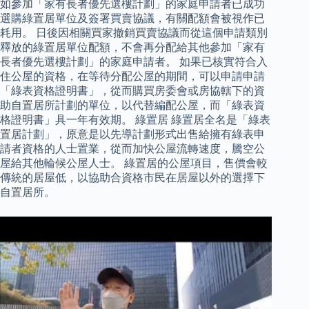
如參加「家有長者優先選樓計劃」的家庭申請者已成功
選購綠置居單位及簽署買賣協議，有關配額會被視作已
耗用。 日後因相關買家撤銷買賣協議而從這個申請類別
釋放的綠置居單位配額，不會再分配給其他參加「家有
長者優先選樓計劃」的家庭申請者。 如果已核實符合入
住公屋的資格，在等待分配公屋的期間，可以申請申請
「綠表資格證明書」，從而購買房委會或房協轄下的資
助自置居所計劃的單位，以代替編配公屋，而「綠表資
格證明書」具一年有效期。 綠置居 綠置居全名是「綠表
置居計劃」，原意是以先導計劃形式出售給擁有綠表申
請者資格的人士置業，從而加快公屋流轉速度，騰空公
屋給其他輪候公屋人士。 綠置居的公屋項目，售價會較
傳統的居屋低，以協助合資格市民在居屋以外的選擇下
自置居所。