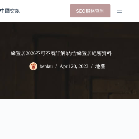
Skip
to
中國交銀
SEO服務查詢
content
綠置居2026不可不看詳解!內含綠置居絕密資料
benlau
April 20, 2023
地產