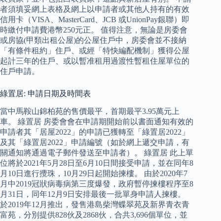
者須填妥網上表格及網上以申請者或其他人持有的有效
信用卡（VISA、MasterCard、JCB 或UnionPay銀聯）即
時繳付申請費港幣250元正。 值得注意，無論是房委會
或房協(甲類出租公屋)的公屋住戶中，房委會並不接納
「有條件租約」住戶、或經「特快編配機制」獲得公屋
起計三年的住戶、或以暫准租用過渡性暫租住屋單位的
住戶申請。
綠置居: 申請日期及時間表
當中馬鞍山錦柏苑的售價最平，首期最平3.95萬元上
車。 綠置居 房委會會在申請期開始前以書面通知有效的
申請者其「居屋2022」的申請已獲轉至「綠置居2022」
及其「綠置居2022」申請編號（如於網上遞交申請，有
關通知將通過電子郵件發送至申請者）。 綠置居 此上單
位將於2021年5月28日至6月10日間接受申請，並在同年8
月10日進行攪珠，10月29日起開始揀樓。 由於2020年7
月中2019冠狀病毒病第三度爆發，政府暫停揀樓程序至8
月31日，同年12月9日安排最後一批單身申請人揀樓。
於2019年12月推出，發售港島柴灣蝶翠苑及新界青衣青
富苑，分別提供828伙及2868伙，合共3,696個單位，並