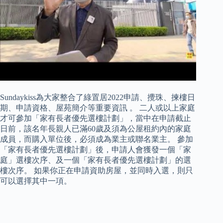
Sundaykiss為大家整合了綠置居2022申請、攪珠、揀樓日
期、申請資格、屋苑簡介等重要資訊 。 二人或以上家庭
才可參加「家有長者優先選樓計劃」，當中在申請截止
日前，該名年長親人已滿60歲及須為公屋租約內的家庭
成員，而購入單位後，必須成為業主或聯名業主。 參加
「家有長者優先選樓計劃」後，申請人會獲發一個「家
庭」選樓次序、及一個「家有長者優先選樓計劃」的選
樓次序。 如果你正在申請資助房屋，並同時入選，則只
可以選擇其中一項。