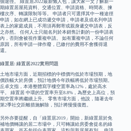
個途徑。 綠置居2022最新懶人包，讓大家一文了解新一
期綠置居屋苑資料、交通位置、申請資格、時間表、揀
樓次序、轉讓限制等等。 申請者只可選擇其中一種途徑
申請，如在網上已成功遞交申請，申請者及或名列申請
表上的家庭成員，不用須再郵寄或親身遞交申請表，反
之亦然。 任何人士只能名列於本銷售計劃的一份申請表
內，否則會被視作重複申請。 如有重複申請，不論任何
原因，所有申請一律作廢，已繳付的費用不會獲得退
還。
綠置居: 綠置居2022實用問題
土地市場方面，近期招標的中標價均低於市場預期，地
價跌幅大於房價，預計地價今年跌幅將低於市場預期。
丘卓文指，本港整體寫字樓空置率為12%，處於高水
平。 綠置居 中環的空置率升至8.8%，為歷史上高位，預
期空置率將繼續上升。 零售市場方面，他說，隨著去年
第2季社交距離措施解除，預計將慢慢復甦。
另外亦要提醒，自「綠置居2019」開始，新綠置居於免
補地價轉讓的居二市場中，只可轉讓給房委會提名的綠
表買家，並不包括白表買家，這點與新居屋有別。 申請