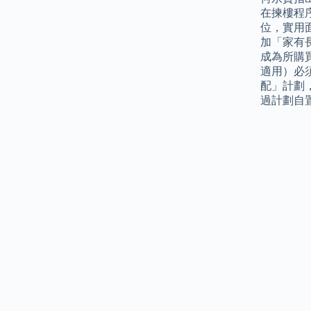
在揀樓程序
位，實用
加「家有
成為所購
適用）必
配」計劃
過計劃自