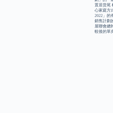
置居货尾
心家庭方
2022
銷售計劃
屋聯會總
較後的單