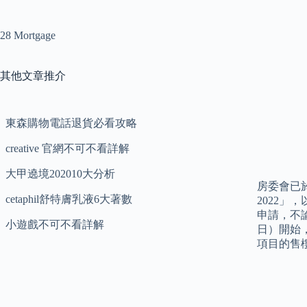
28 Mortgage
其他文章推介
東森購物電話退貨必看攻略
creative 官網不可不看詳解
大甲遶境202010大分析
房委會已
cetaphil舒特膚乳液6大著數
2022」
申請，不
小遊戲不可不看詳解
日）開始，
項目的售