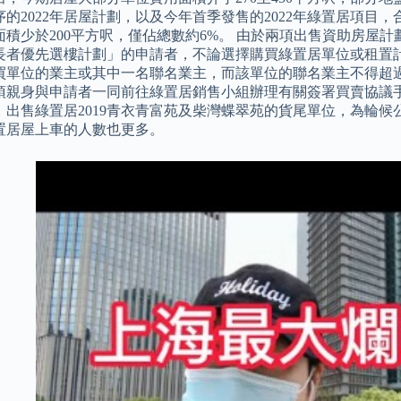
的2022年居屋計劃，以及今年首季發售的2022年綠置居項目，合
面積少於200平方呎，僅佔總數約6%。 由於兩項出售資助房屋
長者優先選樓計劃」的申請者，不論選擇購買綠置居單位或租置計
買單位的業主或其中一名聯名業主，而該單位的聯名業主不得超過
須親身與申請者一同前往綠置居銷售小組辦理有關簽署買賣協議手
，出售綠置居2019青衣青富苑及柴灣蝶翠苑的貨尾單位，為輪
置居屋上車的人數也更多。