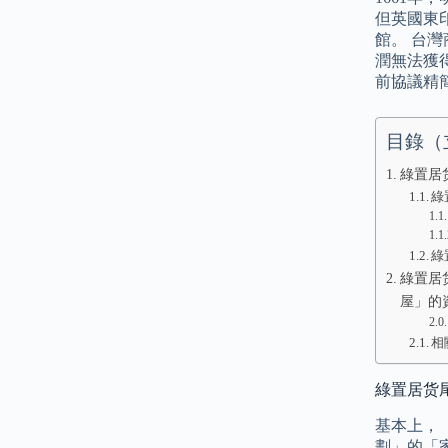
但英國東
館。 台
潤無法獲
前協議精
目錄（
綠置居货
綠
綠
綠置居
屋」的
相
綠置居货尾
基本上，
劃」的「