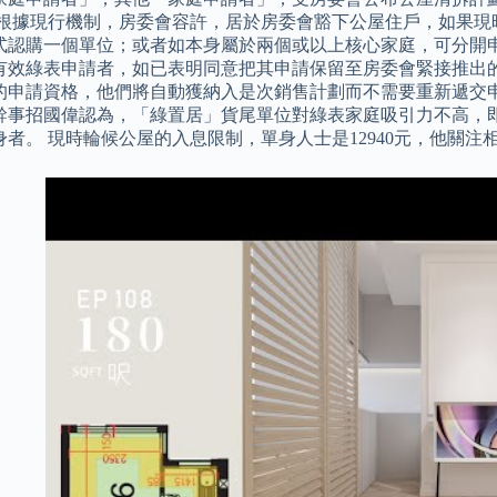
 根據現行機制，房委會容許，居於房委會豁下公屋住戶，如果現
式認購一個單位；或者如本身屬於兩個或以上核心家庭，可分開申
」的有效綠表申請者，如已表明同意把其申請保留至房委會緊接推
的申請資格，他們將自動獲納入是次銷售計劃而不需要重新遞交申
幹事招國偉認為，「綠置居」貨尾單位對綠表家庭吸引力不高，
身者。 現時輪候公屋的入息限制，單身人士是12940元，他關注