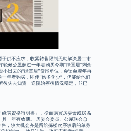
源于供不应求，收紧转售限制无助解决居二市
许轮候公屋超过一年者购买今期“绿置居”剩余
卖不出去的“绿置居”货尾单位，会留至翌年再
一年者购买，即使“僧多粥少”，仍能给他们
所後失去知覺，送院治療後情況穩定，並已
「綠表資格證明書」，從而購買房委會或房協
具一年有效期。 房委会委员、公屋联会总
推售，较大机会亦是留给拣楼次序较后的单身