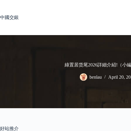
Skip
to
content
中國交銀
綠置居货尾2026詳細介紹!（小
benlau
April 20, 2
好站推介