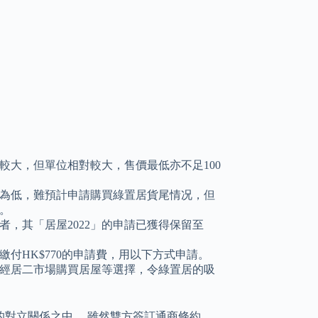
較大，但單位相對較大，售價最低亦不足100
為低，難預計申請購買綠置居貨尾情况，但
力。
者，其「居屋2022」的申請已獲得保留至
付HK$770的申請費，用以下方式申請。
經居二市場購買居屋等選擇，令綠置居的吸
的對立關係之中。 雖然雙方簽訂通商條約，