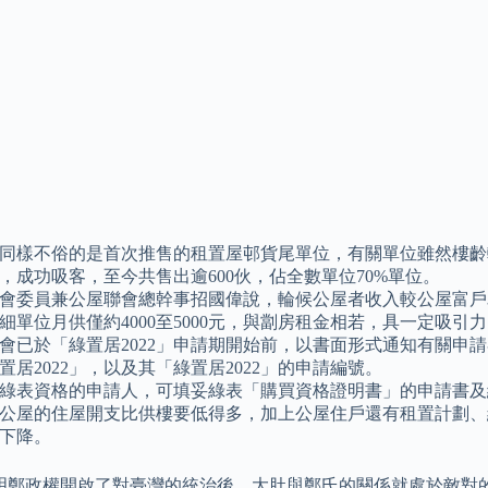
同樣不俗的是首次推售的租置屋邨貨尾單位，有關單位雖然樓齡
，成功吸客，至今共售出逾600伙，佔全數單位70%單位。
會委員兼公屋聯會總幹事招國偉說，輪候公屋者收入較公屋富戶
細單位月供僅約4000至5000元，與劏房租金相若，具一定吸引
會已於「綠置居2022」申請期開始前，以書面形式通知有關申請
置居2022」，以及其「綠置居2022」的申請編號。
綠表資格的申請人，可填妥綠表「購買資格證明書」的申請書及繳
公屋的住屋開支比供樓要低得多，加上公屋住戶還有租置計劃、
下降。
年，明鄭政權開啟了對臺灣的統治後，大肚與鄭氏的關係就處於敵對