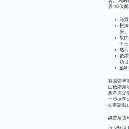
者。 现
居”单位
綠置
根據
座」
故由
十三
然而
啟鑽
項目
至明
有團體早
山啟鑽苑
應考慮提
一步擴闊
在申請截
綠置居货尾
何永賢指