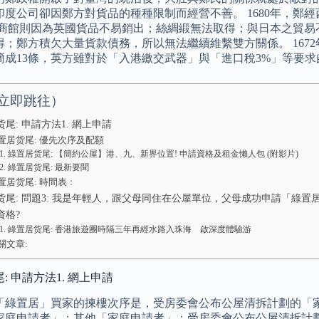
印度公司卻因鄭方對貨品的種種限制而經營不善。 1680年，鄭
灣商館則因為英國貨品不易銷出；絲綢緞無法取得；與日本之貿易
得；鄭方積欠大量貨款債務，所以無法繼續維繫雙方關係。 1672
簡成13條，英方雖對於「入港繳交武器」與「進口稅3%」等要
立即跳往）
尾: 申請方法1. 網上申請
置居货尾: 優先次序及配額
綠置居货尾: 【簡約公屋】港、九、新界位置! 申請資格及租金懶人包 (附影片)
綠置居货尾: 最新要聞
置居货尾: 時間表﹕
货尾: 問題3: 我是年輕人，跟父母同住在公屋單位，父母成功申請「綠
資格?
綠置居货尾: 香港旅遊團時隔三年再經水路入珠海 啟深度體驗游
關文章:
: 申請方法1. 網上申請
「綠置居」買家的揀樓次序是，受房委會公布公屋清拆計劃的「家
家庭申請者」；其他「家庭申請者」；受房委會公布公屋清拆計劃