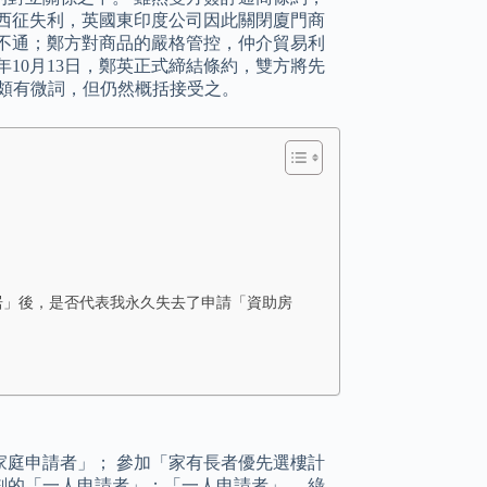
經西征失利，英國東印度公司因此關閉廈門商
不通；鄭方對商品的嚴格管控，仲介貿易利
年10月13日，鄭英正式締結條約，雙方將先
求頗有微詞，但仍然概括接受之。
置居」後，是否代表我永久失去了申請「資助房
庭申請者」； 參加「家有長者優先選樓計
的「一人申請者」；「一人申請者」。 綠