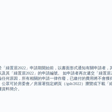
於「綠置居2022」申請期開始前，以書面形式通知有關申請者，其
，以及其「綠置居2022」的申請編號。 如申請者再次遞交「綠置居
論任何原因，所有相關的申請一律作廢，已繳付的費用將不會獲得
公眾可於房委會／房屋署指定網頁（/gsh/2022）瀏覽或下載「
樓資料簡介。