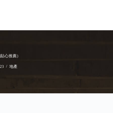
編貼心推薦）
023
地產