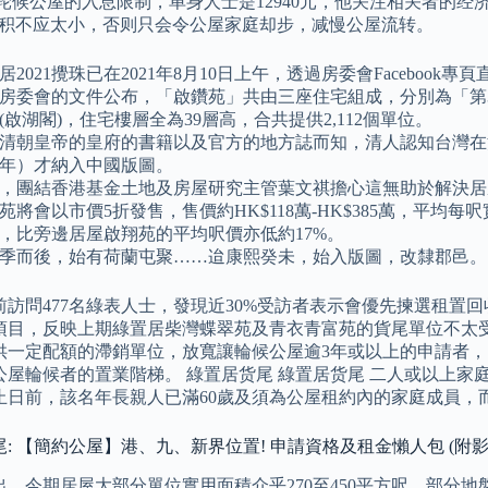
时轮候公屋的入息限制，单身人士是12940元，他关注相关者的经
面积不应太小，否则只会令公屋家庭却步，减慢公屋流转。
居2021攪珠已在2021年8月10日上午，透過房委會Facebook專
房委會的文件公布，「啟鑽苑」共由三座住宅組成，分別為「第3座
(啟湖閣)，住宅樓層全為39層高，合共提供2,112個單位。
清朝皇帝的皇府的書籍以及官方的地方誌而知，清人認知台灣在清
年）才納入中國版圖。
，團結香港基金土地及房屋研究主管葉文祺擔心這無助於解決居
苑將會以市價5折發售，售價約HK$118萬-HK$385萬，平均每呎
，比旁邊居屋啟翔苑的平均呎價亦低約17%。
季而後，始有荷蘭屯聚……迨康熙癸未，始入版圖，改隸郡邑。
前訪問477名綠表人士，發現近30%受訪者表示會優先揀選租置
項目，反映上期綠置居柴灣蝶翠苑及青衣青富苑的貨尾單位不太受
供一定配額的滯銷單位，放寬讓輪候公屋逾3年或以上的申請者，
公屋輪候者的置業階梯。 綠置居货尾 綠置居货尾 二人或以上
止日前，該名年長親人已滿60歲及須為公屋租約內的家庭成員，
: 【簡約公屋】港、九、新界位置! 申請資格及租金懶人包 (附影
出，今期居屋大部分單位實用面積介乎270至450平方呎，部分