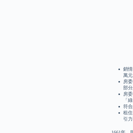
銷情
萬元
房委
部分
房委
「綠
符合
租住
引力
1661