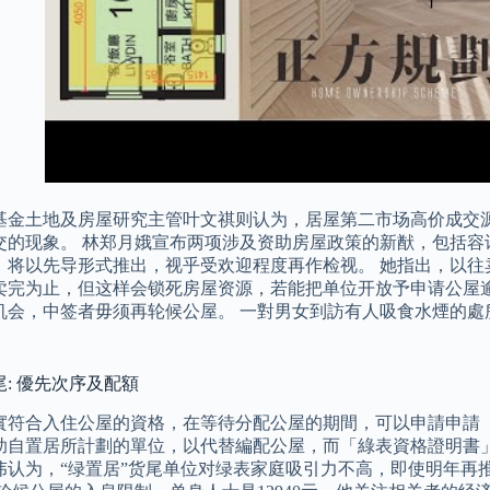
基金土地及房屋研究主管叶文祺则认为，居屋第二市场高价成交
交的现象。 林郑月娥宣布两项涉及资助房屋政策的新猷，包括容
，将以先导形式推出，视乎受欢迎程度再作检视。 她指出，以往
卖完为止，但这样会锁死房屋资源，若能把单位开放予申请公屋逾
机会，中签者毋须再轮候公屋。 一對男女到訪有人吸食水煙的處
: 優先次序及配額
實符合入住公屋的資格，在等待分配公屋的期間，可以申請申請
助自置居所計劃的單位，以代替編配公屋，而「綠表資格證明書」
伟认为，“绿置居”货尾单位对绿表家庭吸引力不高，即使明年再