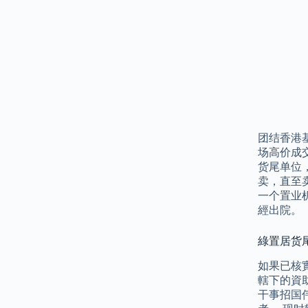
团结香港
场高价成
货尾单位
卖，直至
一个置业
經出院。
綠置居货尾
如果已核
轄下的資
干事招国