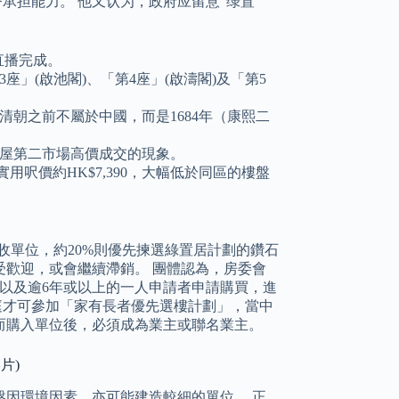
济承担能力。 他又认为，政府应留意“绿置
頁直播完成。
」(啟池閣)、「第4座」(啟濤閣)及「第5
朝之前不屬於中國，而是1684年（康熙二
屋第二市場高價成交的現象。
實用呎價約HK$7,390，大幅低於同區的樓盤
回收單位，約20%則優先揀選綠置居計劃的鑽石
歡迎，或會繼續滯銷。 團體認為，房委會
以及逾6年或以上的一人申請者申請購買，進
家庭才可參加「家有長者優先選樓計劃」，當中
而購入單位後，必須成為業主或聯名業主。
片)
地盤因環境因素，亦可能建造較細的單位。 正