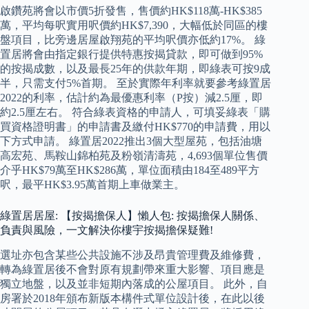
啟鑽苑將會以市價5折發售，售價約HK$118萬-HK$385
萬，平均每呎實用呎價約HK$7,390，大幅低於同區的樓
盤項目，比旁邊居屋啟翔苑的平均呎價亦低約17%。 綠
置居將會由指定銀行提供特惠按揭貸款，即可做到95%
的按揭成數，以及最長25年的供款年期，即綠表可按9成
半，只需支付5%首期。 至於實際年利率就要參考綠置居
2022的利率，估計約為最優惠利率（P按）減2.5厘，即
約2.5厘左右。 符合綠表資格的申請人，可填妥綠表「購
買資格證明書」的申請書及繳付HK$770的申請費，用以
下方式申請。 綠置居2022推出3個大型屋苑，包括油塘
高宏苑、馬鞍山錦柏苑及粉嶺清濤苑，4,693個單位售價
介乎HK$79萬至HK$286萬，單位面積由184至489平方
呎，最平HK$3.95萬首期上車做業主。
綠置居居屋: 【按揭擔保人】懶人包: 按揭擔保人關係、
負責與風險，一文解決你樓宇按揭擔保疑難!
選址亦包含某些公共設施不涉及昂貴管理費及維修費，
轉為綠置居後不會對原有規劃帶來重大影響、項目應是
獨立地盤，以及並非短期內落成的公屋項目。 此外，自
房署於2018年頒布新版本構件式單位設計後，在此以後