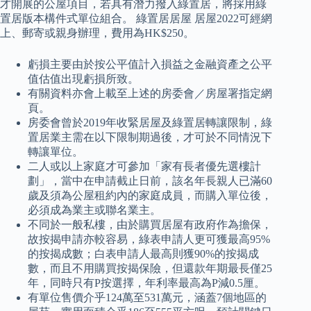
才開展的公屋項目，若具有潛力撥入綠置居，將採用綠
置居版本構件式單位組合。 綠置居居屋 居屋2022可經網
上、郵寄或親身辦理，費用為HK$250。
虧損主要由於按公平值計入損益之金融資產之公平
值估值出現虧損所致。
有關資料亦會上載至上述的房委會／房屋署指定網
頁。
房委會曾於2019年收緊居屋及綠置居轉讓限制，綠
置居業主需在以下限制期過後，才可於不同情況下
轉讓單位。
二人或以上家庭才可參加「家有長者優先選樓計
劃」，當中在申請截止日前，該名年長親人已滿60
歲及須為公屋租約內的家庭成員，而購入單位後，
必須成為業主或聯名業主。
不同於一般私樓，由於購買居屋有政府作為擔保，
故按揭申請亦較容易，綠表申請人更可獲最高95%
的按揭成數；白表申請人最高則獲90%的按揭成
數，而且不用購買按揭保險，但還款年期最長僅25
年，同時只有P按選擇，年利率最高為P減0.5厘。
有單位售價介乎124萬至531萬元，涵蓋7個地區的