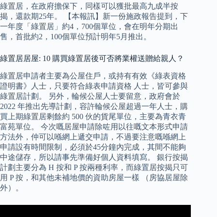
綠置居，在政府擔保下，同樣可以獲批最高九成半按
揭，還款期25年。 【本報訊】新一份施政報告提到，下
一年度「綠置居」約4，700個單位，會在明年分期出
售，首批約2，100個單位預計明年5月推出。
綠置居居屋: 10 購買綠置居後可否將業權送贈給親人？
綠置居申請者主要為公屋住戶，或持有有效《綠表資格
證明書》人士，只要符合綠表申請資格 人士，皆可參與
綠置居計劃。 另外，輪候公屋人士要留意，政府會於
2022 年推出先導計劃，容許輪候公屋超過一年人士，購
買上期綠置居剩餘約 500 伙的貨尾單位，主要為青衣青
富苑單位。 今次嘅居屋申請除咗用以往嘅文本形式申請
方法外，仲可以喺網上遞交申請，不過要注意嘅喺網上
申請設有時間限制，必須於45分鐘內完成，其間不能夠
中途儲存，所以請事先準備好個人資料填寫。 銀行按揭
計劃主要分為 H 按和 P 按兩種利率，而綠置居按揭只可
用 P 按，和其他未補地價的資助房屋一樣 （房協居屋除
外）。