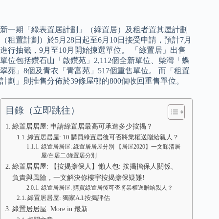
新一期「綠表置居計劃」（綠置居）及租者置其屋計劃
（租置計劃）於5月28日起至6月10日接受申請，預計7月
進行抽籤，9月至10月開始揀選單位。 「綠置居」出售
單位包括鑽石山「啟鑽苑」2,112個全新單位、柴灣「蝶
翠苑」8個及青衣「青富苑」517個重售單位。 而「租置
計劃」則推售分佈於39條屋邨的800個收回重售單位。
目錄（立即跳往）
綠置居居屋: 申請綠置居最高可承造多少按揭？
綠置居居屋: 10 購買綠置居後可否將業權送贈給親人？
綠置居居屋: 綠置居居屋分別 【居屋2020】一文睇清居
屋/白居二/綠置居分別
綠置居居屋: 【按揭擔保人】懶人包: 按揭擔保人關係、
負責與風險，一文解決你樓宇按揭擔保疑難!
綠置居居屋: 購買綠置居後可否將業權送贈給親人？
綠置居居屋: 獨家A.I.按揭評估
綠置居居屋: More in 最新: