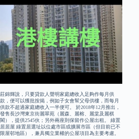
莊錦輝說，只要貸款人聲明家庭總收入足夠作每月供
款，便可以獲批按揭，例如子女會幫父母供樓，而每月
供款不超過家庭總收入一半便可。 於2018年12月推出，
發售長沙灣東京街麗翠苑（麗森、麗榕、麗棠及麗棋
閣），提供2545伙；另外兩座則保留作公屋出租。 綠置
居居屋 綠置居選址以位處市區或擴展市區（但目前已不
限屋邨地區），兼具獨立業權的公屋項目為主要考慮。