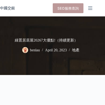
Skip
to
中國交銀
SEO服務查詢
content
綠置居居屋20267大優點!（持續更新）
benlau
April 20, 2023
地產