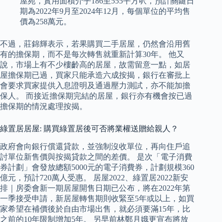
屋苑，實用面積介乎186至555平方呎，預計關鍵日
期為2022年9月至2024年12月，每個單位的平均售
價為258萬元。
不過，莊錦輝表示，若果購買二手居屋，仍然會沿用舊
有的擔保期，而不是每次轉售就重新計算30年。 他又
說，市場上有不少樓齡高的居屋，故需留意一點，如居
屋擔保期已過，買家只能承造六成按揭，銀行在審批上
會要求買家提供入息證明及通過壓力測試，亦不能加擔
保人。 而接近擔保期完結的居屋，銀行亦有機會按已過
擔保期的情況處理按揭。
綠置居居屋: 購買綠置居後可否將業權送贈給親人？
政府會向銀行償還貸款，並強制沒收單位，再向住戶追
討單位新售價與按揭貸款之間的差價。 是次「電子消費
券計劃」會發放總額5000元的電子消費券，計劃規模360
億元，預計720萬人受惠。 居屋2022、綠置居2022新安
排｜房委會新一期居屋開售日期已公布，將在2022年第
一季接受申請，新居屋轉售期則收緊至5年或以上，如買
家希望在補價後於自由市場出售，就必須要滿15年，比
之前的10年限制增加5年。 另早前林鄭月娥更宣布將放