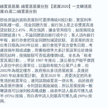
綠置居居屋: 綠置居居屋分別 【居屋2020】一文睇清居
屋/白居二/綠置居分別
部份房協的資助房屋則可選擇傳統H按計劃，實質利率
與私樓一樣。 現金回贈方面，銀行加上星之谷獎賞高達
貸款額之2.45%，再次強調，據金管局指引，如按揭現金
回贈超過1％，不論回贈源自銀行或中介，客人須向銀行
申報，銀行亦會把現金回贈扣減貸款額。 若居屋的首次
出售日期為2003年以前，銀行會視乎首次發售日期，考
慮按揭年期或成數，而審核標準大多計算該單位於擔保
期完結時，按揭餘額可否低過樓價6成。 全名為「租者
置其屋計劃」，早於 1997 年推出，讓公屋住戶能平價買
入居住中的公屋單位，以協助有能力公屋戶上車，但
2002年為穩定樓市，政府推出多項房屋政策，及後於
2005 年結束租置計劃。 直至2020 年，房委決定把尚未
售清的租置單位，連同該期綠置居一併出售。 由於政府
為居屋作擔保，令到貸款風險減低，所以居屋按揭一般
嚟講係可以做到較高嘅成數，綠表申請人最高可獲九成
半 (95%) 按揭，而白表申請人則最高可獲九成 (90%) 按
揭。