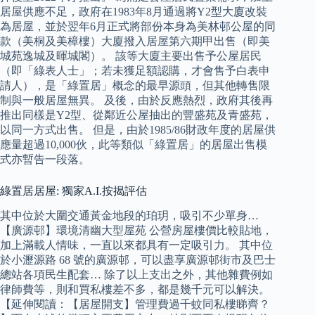
居屋供應不足，政府在1983年8月通過將Y2型大廈改裝
為居屋，並於翌年6月正式將部份本身為美林邨公屋的同
款（美桐及美樟樓）大廈撥入居屋第六期甲出售（即美
城苑逸城及暉城閣）。 該等大廈主要出售予公屋居民
（即「綠表人士」；若未獲足額認購，才會售予白表申
請人），是「綠置居」概念的最早源頭，但其他轉售限
制與一般居屋無異。 及後，由於反應熱烈，政府其後再
推出同樣是Y2型、從鄰近公屋抽出的豐盛苑及青盛苑，
以同一方式出售。 但是，由於1985/86財政年度的居屋供
應量超過10,000伙，此等類似「綠置居」的居屋出售模
式亦暫告一段落。
綠置居居屋: 獨家A.I.按揭評估
其中位於大圍交通黃金地段的珀玥，吸引不少單身…
【廣源邨】環境清幽大型屋苑 公營房屋樓價比較貼地，
加上滿載人情味，一直以來都具有一定吸引力。 其中位
於小瀝源路 68 號的廣源邨，可以盡享廣源邨街市及巴士
總站各項民生配套… 除了以上支出之外，其他雜費例如
律師費等，則和買私樓差不多，都是幾千元可以解決。
【延伸閱讀：【居屋開支】管理費過千蚊同私樓睇齊？