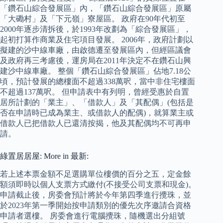
「鑽石山綜合發展區」內，「鑽石山綜合發展區」原屬
「大磡村」及「下元嶺」寮屋區。 政府在90年代初至
2000年逐步清拆後，於1993年改劃為「綜合發展區」，
起初打算作商業及住宅項目發展。 2006年，政府計劃以
擬建的沙中線車廠，由啟德遷至發展區內，但經區議會
及政府再三考慮後，運房局在2011年決定不在鑽石山興
建沙中線車廠。 整個「鑽石山綜合發展區」佔地7.18公
頃，預計發展的總樓面不超過338萬呎，當中非住宅樓面
不超過137萬呎。 但申請表中有列明，曾經受惠於自置
居所計劃的「業主」、「借款人」及「其配偶」(包括是
否在申請時已成為業主、或借款人的配偶)，就算業主或
借款人已把借款人已還清按揭，他及其配偶均不可再申
請。
綠置居居屋: More in 最新:
若上述本票金額不足選購單位樓價的百分之五，定金餘
額須即時以個人支票方式繳付(不接受公司支票和現金)。
申請截止後，房委會預計將於今年第四季進行攪珠，並
於2023年第一季開始按申請類別的優先次序邀請合資格
申請者選樓。 房委會進行電腦攪珠，隨機選出分組號