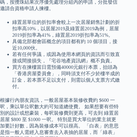
碼，按攪珠結果次序優先處理分組內的申請，分批發信
邀請合資格申請人揀樓。
綠置居單位的折扣率會較上一次居屋銷售計劃的折
扣率高10%，以居屋2019及綠置居2019為例，居屋
2019折扣率為41%，綠置居2019折扣率為51%。
具備北部都會區概念的項目都有約 10 個項目，接
近10,000伙。
若有任何爭議，或因為使用本網頁的資訊而引致直
接或間接損失，『宅谷地產資訊網』概不負責。
買方在揀樓當日需預備40000元銀行本票，抬頭為
「香港房屋委員會」，同時須支付不少於樓半成的
訂金，若本票不足以支付，則需以個人支票方式繳
付。
根據行內朋友資訊，一般居屋基本裝修收費約 $600 一
呎，乘以單位呎數大約可知道總使費。 如果想要有些特
別的設計或想豪裝，每呎裝修費則更高，可去到 綠置居
居屋 $800 至 $1000 一呎。 特別是買大單位的業主就更
加要計好數，因為裝修成本可以很高。 「白表」的意思
是指一般人需經入息審查去入表抽的居屋，而「綠表」