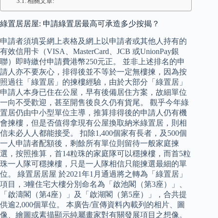
相關文章:
綠置居居屋: 申請綠置居最高可承造多少按揭？
申請者須填妥網上表格及網上以申請者或其他人持有的
有效信用卡（VISA、MasterCard、JCB 或UnionPay銀
聯）即時繳付申請費港幣250元正。 並非上述排名的申
請人亦不要灰心，排得後並不等於一定無樓揀，因為按
照過往「綠置居」的揀樓經驗，由於大部分「綠置居」
申請人本身已住在公屋，早有後備居住方案，故細單位
一向不受歡迎，甚至開售後良久仍有貨尾。 觀乎今年綠
置居仍由中小型單位主導，推算排得後的申請人仍有機
會揀樓，但是否值得拿現有公屋換取納米綠置居，則相
信未必人人都能接受。 扣除1,400個家有長者，及500個
一人申請者配額後，剩餘所有單位則留待一般家庭揀
選，按照推算，首14粒珠的家庭隊可以穩揀樓，而首5粒
珠一人隊可穩揀樓，只是一人隊相信只能揀選最細的單
位。 綠置居居屋 於2021年1月通過將之轉為「綠置居」
項目，3幢住宅大樓分別命名為「啟池閣（第3座）」、
「啟濤閣（第4座）」及「啟湖閣（第5座）」，合共提
供逾2,000個單位。 本廣告/宣傳資料內載列的相片、圖
像、繪圖或素描顯示純屬畫家對有關發展項目之想像。