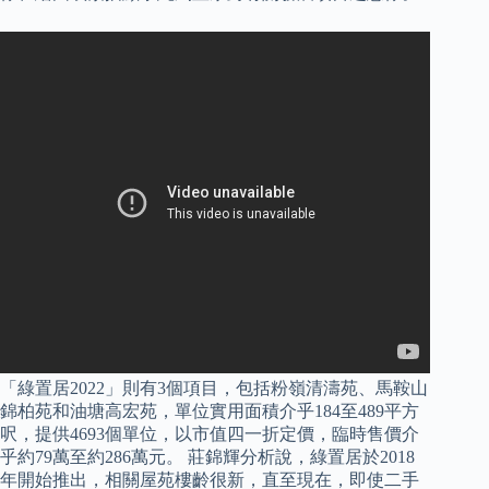
「綠置居2022」則有3個項目，包括粉嶺清濤苑、馬鞍山
錦柏苑和油塘高宏苑，單位實用面積介乎184至489平方
呎，提供4693個單位，以市值四一折定價，臨時售價介
乎約79萬至約286萬元。 莊錦輝分析說，綠置居於2018
年開始推出，相關屋苑樓齡很新，直至現在，即使二手