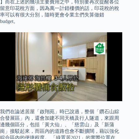
】而在上述的幾項主要費用之中，特別要再次提醒各位
留意印花稅方面，因為萬一計錯樓價的話，印花稅的稅
率可以有很大分別，隨時更會令業主們失算做錯
budget。
我們在論述居屋「啟翔苑」時已說過，整個「鑽石山綜
合發展區」內，還會加建不同天橋及行人隧道，來跟周
邊幾個區分，包括「黃大仙」、「慈雲山」及「新蒲
崗」接駁起來，而區內的道路也會不斷擴闊，藉以強化
綜合區內的便捷程度。 「綠置居2021」的實際位置在