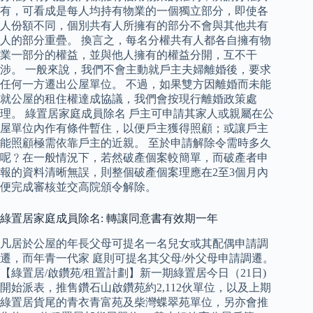
有，可看成是每人均持有物業的一個獨立部分，即使各
人份額不同，個別共有人所擁有的部分不會與其他共有
人的部分重疊。 換言之，每名分權共有人都各自擁有物
業一部分的權益，並與他人擁有的權益分開，互不干
涉。 一般來說，我們不會主動就戶主夫婦離婚後，要求
任何一方遷出公屋單位。 不過，如果雙方因離婚而未能
就公屋的租住權達成協議，我們會按現行離婚政策處
理。 綠置居家庭成員除名 戶主可申請其家人或親屬在公
屋單位內作有條件暫住，以便戶主獲得照顧；或讓戶主
能照顧極需依靠戶主的近親。 至於申請解除令需時多久
呢﹖在一般情況下，若然破產個案較簡單，而破產者申
報的資料清晰無誤，則整個破產個案理應在2至3個月內
便完成審核並交高院頒令解除。
綠置居家庭成員除名: 轉讓同意書有效期一年
凡居於公屋的年長父母可提名一名兒女或其配偶申請調
遷，而年青一代家 庭則可提名其父母/外父母申請調遷。
【綠置居/啟鑽苑/租置計劃】新一期綠置居今日（21日)
開始派表，推售鑽石山啟鑽苑約2,112伙單位，以及上期
綠置居貨尾的青衣青富苑及柴灣蝶翠苑單位，另亦會推