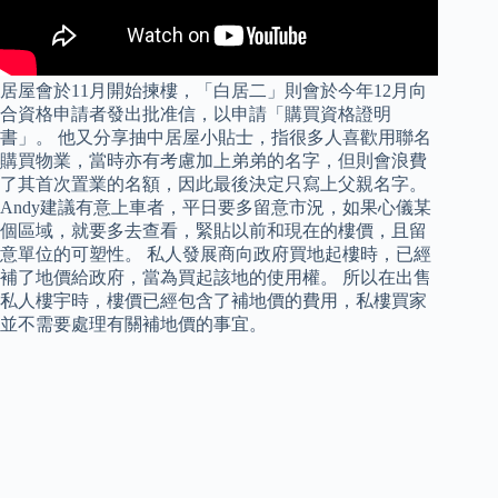
居屋會於11月開始揀樓，「白居二」則會於今年12月向
合資格申請者發出批准信，以申請「購買資格證明
書」。 他又分享抽中居屋小貼士，指很多人喜歡用聯名
購買物業，當時亦有考慮加上弟弟的名字，但則會浪費
了其首次置業的名額，因此最後決定只寫上父親名字。
Andy建議有意上車者，平日要多留意市況，如果心儀某
個區域，就要多去查看，緊貼以前和現在的樓價，且留
意單位的可塑性。 私人發展商向政府買地起樓時，已經
補了地價給政府，當為買起該地的使用權。 所以在出售
私人樓宇時，樓價已經包含了補地價的費用，私樓買家
並不需要處理有關補地價的事宜。