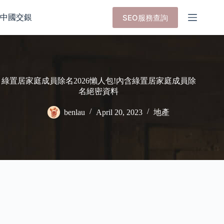
Skip
to
中國交銀
SEO服務查詢
content
綠置居家庭成員除名2026懶人包!內含綠置居家庭成員除
名絕密資料
benlau
April 20, 2023
地產