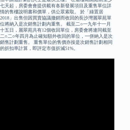
七天起，房委會會提供載有各新發展項目及重售單位詳
情的售樓說明書和價單，供公眾索取。 於「綠置居
2018」出售但因買賣協議撤銷而收回的長沙灣麗翠苑單
位將納入是次銷售計劃內重售。 截至二○一九年十一月
十五日，麗翠苑共有12個收回單位，房委會將連同截至
二○二○年四月為止確知額外收回的單位，一併納入是次
銷售計劃重售。 重售單位的售價亦按是次銷售計劃相同
的折扣率計算，即評定市值折減51%。