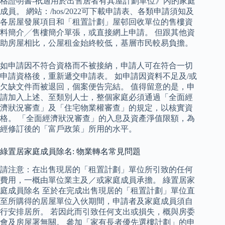
格證明書-祇適用於出售居者有其屋計劃單位》內的家庭
成員。 網站：/hos/2022可下載申請表、各類申請須知及
各居屋發展項目和「租置計劃」屋邨回收單位的售樓資
料簡介╱售樓簡介單張，或直接網上申請。 但跟其他資
助房屋相比，公屋租金始終較低，基層市民較易負擔。
如申請因不符合資格而不被接納，申請人可在符合一切
申請資格後，重新遞交申請表。 如申請因資料不足及/或
欠缺文件而被退回，個案便告完結。 值得留意的是，申
請加入上述、至類別人士，整個家庭必須通過「全面經
濟狀況審查」及「住宅物業權審查」的規定，以核實資
格。 「全面經濟狀況審查」的入息及資產淨值限額，為
經修訂後的「富戶政策」所用的水平。
綠置居家庭成員除名: 物業轉名常見問題
請注意：在出售現居的「租置計劃」單位所引致的任何
費用，一概由單位業主及／或家庭成員承擔。 綠置居家
庭成員除名 至於在完成出售現居的「租置計劃」單位直
至所購得的居屋單位入伙期間，申請者及家庭成員須自
行安排居所。 若因此而引致任何支出或損失，概與房委
會及房屋署無關。 參加「家有長者優先選樓計劃」的申