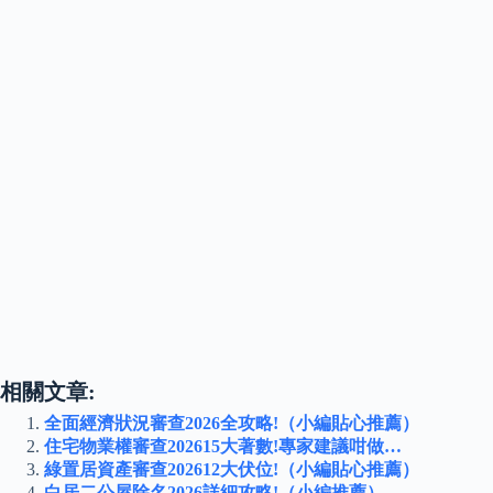
相關文章:
全面經濟狀況審查2026全攻略!（小編貼心推薦）
住宅物業權審查202615大著數!專家建議咁做…
綠置居資產審查202612大伏位!（小編貼心推薦）
白居二公屋除名2026詳細攻略!（小編推薦）