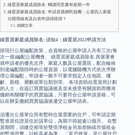
綠置居家庭成員除名: 轉讓同意書有效期一年
綠置居家庭成員除名: 申請居屋網民疑團：公屋四人家庭
分開用綠表及白表申請得唔得？
相關文章:
綠置居家庭成員除名: 須知4：綠置居2022申請方法
按現行公屋編配政策，合資格的公屋申請人共有三次(每
次一個)編配公屋機會。 綠置居家庭成員除名 房屋署會
就申請者的優先次序、家庭人數及公屋選區，配合輪候
到達編配階段時的公屋資源，以電腦隨機方式依次序辦
理公屋編配，申請者一般不可要求指定入住地區、樓
齡、面積、層數或單位類別等。 各項資助自置居所計劃
的人士，在簽訂買賣協議後及並未接受有關資助而獲准
撤銷有關樓宇的買賣協議，只要符合公屋申請資格，可
以在辦妥撤銷買賣協議後遞交公屋申請表。
須遷出公屋單位而有暫時住屋需要的住戶，可申請定期
暫准居住證居住於該單位，為期不得超逾12個月。 在暫
居期間，須繳交相等於雙倍淨租金另加差餉或市值租金
的暫准證費，以較高者為準。 「富戶政策」是公屋住戶