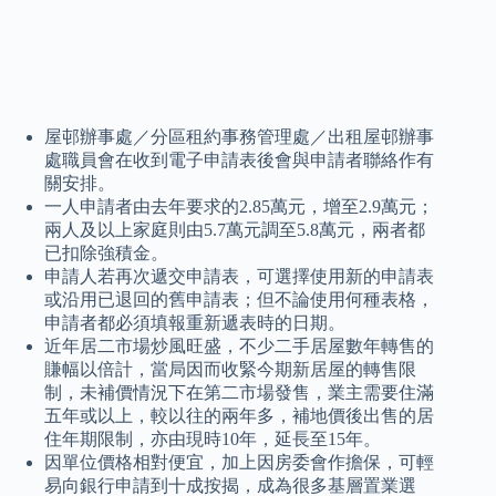
屋邨辦事處／分區租約事務管理處／出租屋邨辦事
處職員會在收到電子申請表後會與申請者聯絡作有
關安排。
一人申請者由去年要求的2.85萬元，增至2.9萬元；
兩人及以上家庭則由5.7萬元調至5.8萬元，兩者都
已扣除強積金。
申請人若再次遞交申請表，可選擇使用新的申請表
或沿用已退回的舊申請表；但不論使用何種表格，
申請者都必須填報重新遞表時的日期。
近年居二市場炒風旺盛，不少二手居屋數年轉售的
賺幅以倍計，當局因而收緊今期新居屋的轉售限
制，未補價情況下在第二市場發售，業主需要住滿
五年或以上，較以往的兩年多，補地價後出售的居
住年期限制，亦由現時10年，延長至15年。
因單位價格相對便宜，加上因房委會作擔保，可輕
易向銀行申請到十成按揭，成為很多基層置業選