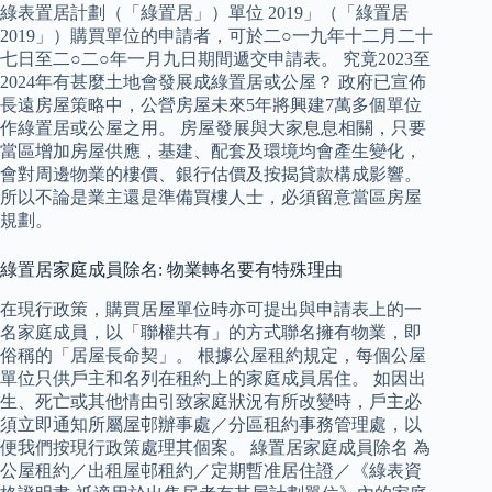
綠表置居計劃（「綠置居」）單位 2019」（「綠置居
2019」）購買單位的申請者，可於二○一九年十二月二十
七日至二○二○年一月九日期間遞交申請表。 究竟2023至
2024年有甚麼土地會發展成綠置居或公屋？ 政府已宣佈
長遠房屋策略中，公營房屋未來5年將興建7萬多個單位
作綠置居或公屋之用。 房屋發展與大家息息相關，只要
當區增加房屋供應，基建、配套及環境均會產生變化，
會對周邊物業的樓價、銀行估價及按揭貸款構成影響。
所以不論是業主還是準備買樓人士，必須留意當區房屋
規劃。
綠置居家庭成員除名: 物業轉名要有特殊理由
在現行政策，購買居屋單位時亦可提出與申請表上的一
名家庭成員，以「聯權共有」的方式聯名擁有物業，即
俗稱的「居屋長命契」。 根據公屋租約規定，每個公屋
單位只供戶主和名列在租約上的家庭成員居住。 如因出
生、死亡或其他情由引致家庭狀況有所改變時，戶主必
須立即通知所屬屋邨辦事處／分區租約事務管理處，以
便我們按現行政策處理其個案。 綠置居家庭成員除名 為
公屋租約／出租屋邨租約／定期暫准居住證／《綠表資