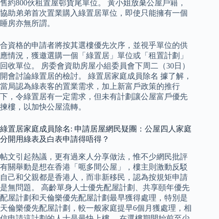
售約800伙租置屋邨貨尾單位。 黃小姐放棄公屋戶籍，
協助弟弟首次置業購入綠置居單位，即使只能擁有一個
睡房亦無所謂。
合資格的申請者將按其選樓優先次序，並視乎單位的供
應情況，獲邀選購一個「綠置居」單位或「租置計劃」
回收單位。 房委會資助房屋小組委員會下周二（30日）
開會討論綠置居的檢討。 綠置居家庭成員除名 據了解，
當局認為綠表客的置業需求，加上新富戶政策的推行
下，令綠置居有一定需求，但未有計劃讓公屋富戶優先
揀樓，以加快公屋流轉。
綠置居家庭成員除名: 申請居屋網民疑團：公屋四人家庭
分開用綠表及白表申請得唔得？
帖文引起熱議，更有過來人分享做法，惟不少網民批評
有關舉動是想在香港「呃多間公屋」，樓主則激動反駁
自己和父親都是香港人，而非新移民，認為按規矩申請
是無問題。 高齡單身人士優先配屋計劃、共享頤年優先
配屋計劃和天倫樂優先配屋計劃最早獲得處理，特別是
天倫樂優先配屋計劃，較一般家庭提早6個月獲處理，相
信申請這計劃的人士是最快上樓。 在選樓期開始前至少