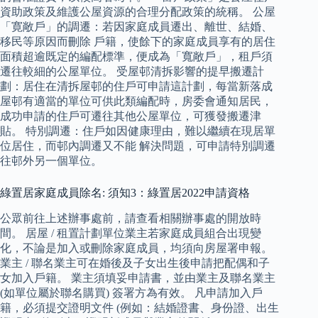
資助政策及維護公屋資源的合理分配政策的統稱。 公屋
「寛敞戶」的調遷：若因家庭成員遷出、離世、結婚、
移民等原因而刪除 戶籍，使餘下的家庭成員享有的居住
面積超逾既定的編配標準，便成為「寬敞戶」，租戶須
遷往較細的公屋單位。 受屋邨清拆影響的提早搬遷計
劃：居住在清拆屋邨的住戶可申請這計劃，每當新落成
屋邨有適當的單位可供此類編配時，房委會通知居民，
成功申請的住戶可遷往其他公屋單位，可獲發搬遷津
貼。 特別調遷：住戶如因健康理由，難以繼續在現居單
位居住，而邨內調遷又不能 解決問題，可申請特別調遷
往邨外另一個單位。
綠置居家庭成員除名: 須知3：綠置居2022申請資格
公眾前往上述辦事處前，請查看相關辦事處的開放時
間。 居屋 / 租置計劃單位業主若家庭成員組合出現變
化，不論是加入或刪除家庭成員，均須向房屋署申報。
業主 / 聯名業主可在婚後及子女出生後申請把配偶和子
女加入戶籍。 業主須填妥申請書，並由業主及聯名業主
(如單位屬於聯名購買) 簽署方為有效。 凡申請加入戶
籍，必須提交證明文件 (例如：結婚證書、身份證、出生