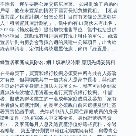
不除名，遲早要將公屋交還房屋署。 如果刪除了弟弟的
戶籍，他在未置業的情況下需要長期負擔貴租。 【租者
置其屋／租置計劃／出售公屋】目前有39條公屋屋邨納
入「租者置其屋計劃的」，當中約有4.1萬伙未有出售，
2019年《施政報告》提出加快推售單位，當中包括提供
額外誘因，鼓勵現有租戶購買其現正租住的單位。 綠表
置居計劃由房委會選擇合適的興建中公屋項目，出售給
綠表申請者，定價比傳統居屋低廉，簡稱「綠置居」…
綠置居家庭成員除名: 網上填表設時限 應預先備妥資料
在長命契下，買賣和銀行按揭必須要由所有共有人簽署
才有效，但與物業其中一個共有人是家中長者，與他們
不良於行甚至身體上無法去簽署文件，就有可能令到家
庭無法有效地活用資產去進行買賣或銀行按揭。 申請
者、擬成為聯名業主的一名成年家庭成員及參加「家有
長者優先選樓計劃」的長者必須親自前來選樓及辦理簽
署買賣協議手續。 先準備申請人及同住家庭成員的身份
證明文件（須填寫各人中文英全名、身份證號碼等資
料），及家庭每月入息及總資產淨值好這些資料，令過
程暢順。 第五部分則要申報住宅物業擁有權，房委會公