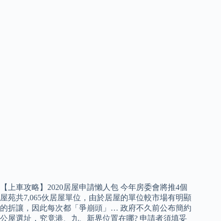
【上車攻略】2020居屋申請懶人包 今年房委會將推4個
屋苑共7,065伙居屋單位，由於居屋的單位較市場有明顯
的折讓，因此每次都「爭崩頭」… 政府不久前公布簡約
公屋選址，究竟港、九、新界位置在哪? 申請者須填妥