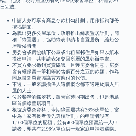
樓。 他說，現時居屋仍有約1300伙未售單位，料需要20
日完成。
申請人亦可享有高息存款掛勾計劃，用作抵銷部份
按揭開支。
為騰出更多公屋單位，政府推出綠表置居計劃，簡
稱「綠置居」，協助綠表申請者自置居所，縮短公
屋輪侯時間。
房委會或房協轄下公屋或出租屋邨住戶如果以紙本
提出申請，其申請表須交回所屬的屋邨辦事處。
若買方要求撤銷買賣協議，且獲房委會同意，房委
會有權保留一筆相等於售價百分之五的款額，作為
同意撤銷買賣協議買方應付的代價。
不過，一般來講擔保人這個概念都不適用於購入居
屋的人士。
位於柴灣的蝶翠苑，跟青富苑同期出售，也是港島
區首個綠置居項目。
根據房委會資料，今期綠置居共有3696伙單位，當
中為「家有長者優先選樓計劃」的申請者設有
1,100個單位的配額，並有400個單位預留給一人申
請者，即共有2196伙單位供一般家庭申請者選購。