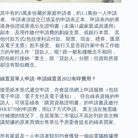
其中有約5萬多份屬於家庭申請者，約1.1萬份一人申請
者。 申請者須提交已填妥的申請表正本、申請表內的香
港身份證或香港出生證明書（未滿11歲家庭成員適用）
副本、及用作繳付申請費的劃線支票、或銀行本票。 其
他付款方式(包括便利店付款、期票、現金、禮券、匯票
及電子支票）恕不接受。 銀行又是否容許家中有工作能
力的年輕人作「貸款人」呢? 跟一般私樓概念不相同，
部份銀行接納「業主」跟「貸款人」分開；但資助房屋
卻沒有類似概念。
綠置居單人申請: 申請綠置居2022有咩費用？
接受紙本形式遞交申請，亦會提供網上申請服務（包括
電子申請、電子支付及電子通知）。 符合綠表資格的申
請人，可填妥綠表「購買資格證明書」的申請書及繳付
HK$770的申請費，用以下方式申請。 業主須在無需繳
付補價的情況下，在居屋第二市場以不高於列於首次轉
讓契據的原來買價出售單位予房委會提名的綠表買家。
所有家庭及一人申請者類別均會獲發一個由電腦根據攪