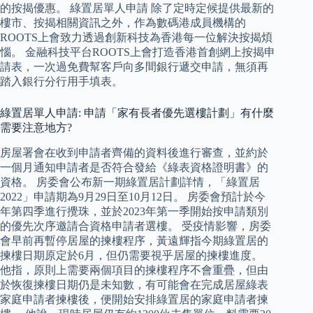
的按揭優惠。 綠置居單人申請 除了定時定候提供最新的
樓市、按揭相關資訊之外，作為數碼港成員機構的
ROOTS上會致力透過創新科技為香港每一位解決按揭煩
惱。 金融科技平台ROOTS上會打造香港首創網上按揭申
請表，一次過免費幫客戶向多間銀行遞交申請，無須再
踏入銀行分行用手填表。
綠置居單人申請: 申請「家有長者優先選樓計劃」有什麼
需要注意地方?
房屋署會在收到申請者齊備的資料後進行審查，並約於
一個月通知申請者是否符合發給《綠表資格證明書》的
資格。 房委會公布新一期綠置居計劃詳情，「綠置居
2022」申請期為9月29日至10月12日。 房委會預計於今
年第四季進行攪珠，並於2023年第一季開始按申請類別
的優先次序邀請合資格申請者選樓。 受疫情影響，房委
會早前再暫停居屋的揀樓程序，黃遠輝指今期綠置居的
揀樓日期原定於6月，但仍需要視乎居屋的揀樓進度。
他指，原則上需要兩個項目的揀樓程序不會重疊，但由
於恢復揀樓日期仍是未知數，有可能會在完成居屋綠表
家庭申請者揀樓後，便開始安排綠置居的家庭申請者揀