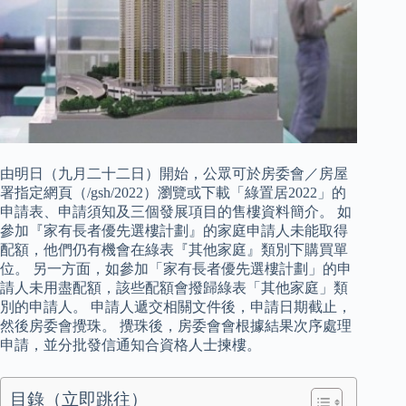
由明日（九月二十二日）開始，公眾可於房委會／房屋
署指定網頁（/gsh/2022）瀏覽或下載「綠置居2022」的
申請表、申請須知及三個發展項目的售樓資料簡介。 如
參加『家有長者優先選樓計劃』的家庭申請人未能取得
配額，他們仍有機會在綠表『其他家庭』類別下購買單
位。 另一方面，如參加「家有長者優先選樓計劃」的申
請人未用盡配額，該些配額會撥歸綠表「其他家庭」類
別的申請人。 申請人遞交相關文件後，申請日期截止，
然後房委會攪珠。 攪珠後，房委會會根據結果次序處理
申請，並分批發信通知合資格人士揀樓。
目錄（立即跳往）