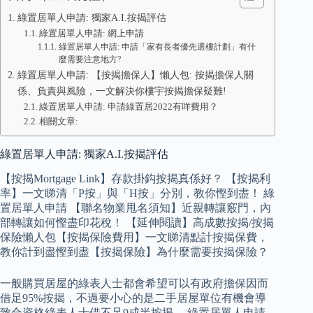
綠置居單人申請: 獨家A.I.按揭評估
綠置居單人申請: 網上申請
綠置居單人申請: 申請「家有長者優先選樓計劃」有什
麼需要注意地方?
綠置居單人申請: 【按揭擔保人】懶人包: 按揭擔保人關
係、負責與風險，一文解決你樓宇按揭擔保疑難!
綠置居單人申請: 申請綠置居2022有咩費用？
相關文章:
綠置居單人申請: 獨家A.I.按揭評估
【按揭Mortgage Link】存款掛鈎按揭真係好？ 【按揭利
率】一文睇清「P按」與「H按」分別，教你慳到盡！ 綠
置居單人申請 【聯名物業甩名須知】近親轉讓竅門，內
部轉讓如何慳盡印花稅！ 【延伸閱讀】高成數按揭/按揭
保險懶人包【按揭保險費用】一文睇清點計按揭保費，
教你計到盡慳到盡【按揭保險】為什麼需要按揭保險？
一般購買居屋的綠表人士都會希望可以有政府擔保因而
借足95%按揭，不過要小心的是二手居屋單位有機會導
致合資格綠表人士借不足9成半按揭。 綠置居單人申請