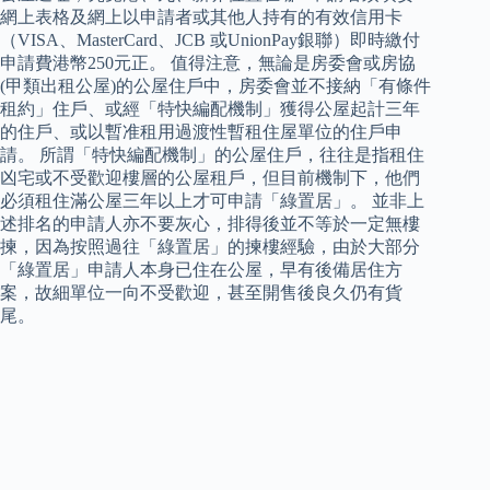
網上表格及網上以申請者或其他人持有的有效信用卡
（VISA、MasterCard、JCB 或UnionPay銀聯）即時繳付
申請費港幣250元正。 值得注意，無論是房委會或房協
(甲類出租公屋)的公屋住戶中，房委會並不接納「有條件
租約」住戶、或經「特快編配機制」獲得公屋起計三年
的住戶、或以暫准租用過渡性暫租住屋單位的住戶申
請。 所謂「特快編配機制」的公屋住戶，往往是指租住
凶宅或不受歡迎樓層的公屋租戶，但目前機制下，他們
必須租住滿公屋三年以上才可申請「綠置居」。 並非上
述排名的申請人亦不要灰心，排得後並不等於一定無樓
揀，因為按照過往「綠置居」的揀樓經驗，由於大部分
「綠置居」申請人本身已住在公屋，早有後備居住方
案，故細單位一向不受歡迎，甚至開售後良久仍有貨
尾。