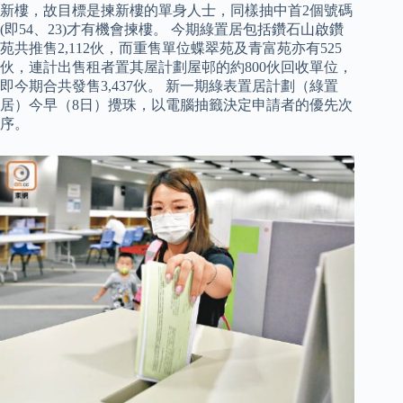
新樓，故目標是揀新樓的單身人士，同樣抽中首2個號碼
(即54、23)才有機會揀樓。 今期綠置居包括鑽石山啟鑽
苑共推售2,112伙，而重售單位蝶翠苑及青富苑亦有525
伙，連計出售租者置其屋計劃屋邨的約800伙回收單位，
即今期合共發售3,437伙。 新一期綠表置居計劃（綠置
居）今早（8日）攪珠，以電腦抽籤決定申請者的優先次
序。