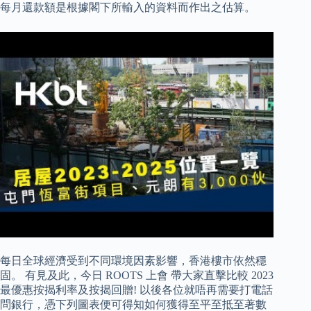
每月還款額是根據閣下所輸入的資料而作出之估算。
每日全球經濟受到不同環境因素影響，香港樓市依然穩
固。 有見及此，今日 ROOTS 上會 帶大家直擊比較 2023
最優惠按揭利率及按揭回贈! 以後各位就唔再需要打電話
問銀行，憑下列圖表便可得知如何獲得至平至抵至著數