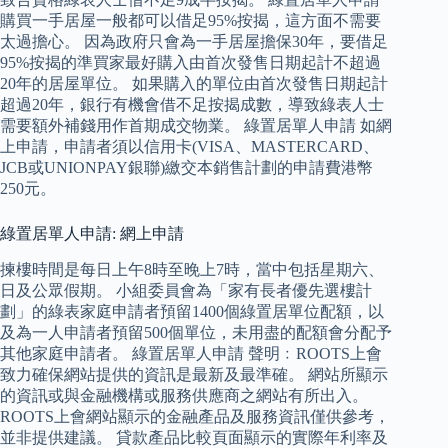
購買一手居屋一般都可以借足95%按揭，這方面不需要
太過擔心。 因為政府只會為一手居屋擔保30年，要借足
95%按揭的準買家最好購入由首次發售日期起計不超過
20年的居屋單位。 如果購入的單位由首次發售日期起計
超過20年，銀行有機會借不足按揭成數，導致綠表人士
需要額外補錢用作首期成交物業。 綠置居單人申請 如網
上申請，申請者須以信用卡(VISA、MASTERCARD、
JCB或UNIONPAY銀聯)繳交本銷售計劃的申請費港幣
250元。
綠置居單人申請: 網上申請
揀樓時間是每日上午8時至晚上7時，當中包括星期六、
日及公眾假期。 小組委員會為「家有長者優先選樓計
劃」的綠表家庭申請者預留1400個綠置居單位配額，以
及為一人申請者預留500個單位，未用盡的配額會分配予
其他家庭申請者。 綠置居單人申請 聲明﹕ROOTS上會
致力確保網站提供的資訊是最新及最準確。 網站所顯示
的資訊或與金融機構或服務供應商之網站有所出入。
ROOTS上會網站顯示的金融產品及服務資訊僅供參考，
並非提供建議。 貸款產品比較頁面顯示的實際年利率及