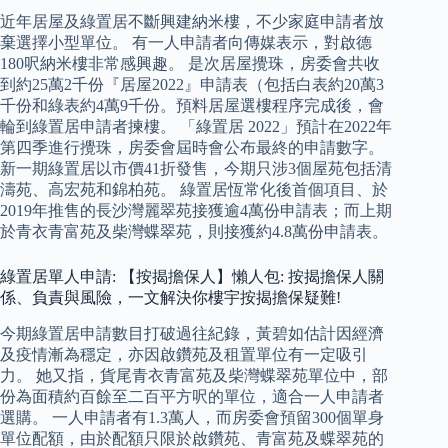
近年居屋及綠置居不斷興建納米樓，不少家庭申請者放
棄選擇小型單位。 有一人申請者向傳媒表示，對啟德
180呎納米樓非常感興趣。 是次居屋攪珠，房委會共收
到約25萬2千份『居屋2022』申請表（包括白表約20萬3
千份和綠表約4萬9千份。預料居屋選樓程序完成後，會
輪到綠置居申請者揀樓。 「綠置居 2022」預計在2022年
第四季進行攪珠，房委會屆時會公布最終的申請數字。
新一期綠置居以市價41折發售，今期只涉3個屋苑包括清
濤苑、高宏苑和錦柏苑。 綠置居恆常化後首個項目、於
2019年推售的長沙灣麗翠苑接獲逾4萬份申請表；而上期
於青衣青富苑及柴灣蝶翠苑，則接獲約4.8萬份申請表。
綠置居單人申請: 【按揭擔保人】懶人包: 按揭擔保人關
係、負責與風險，一文解決你樓宇按揭擔保疑難!
今期綠置居申請數目打破過往紀錄，黃碧如估計因經濟
及疫情漸為穩定，亦因啟鑽苑及租置單位有一定吸引
力。 她又指，貨尾青衣青富苑及柴灣蝶翠苑單位中，部
份為面積約百餘至二百平方呎的單位，適合一人申請者
選購。 一人申請者有1.3萬人，而房委會預留300個單身
單位配額，由於配額只限於啟鑽苑、青富苑及蝶翠苑的