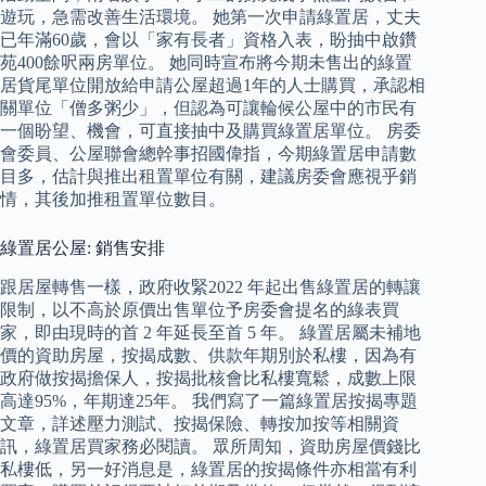
遊玩，急需改善生活環境。 她第一次申請綠置居，丈夫
已年滿60歲，會以「家有長者」資格入表，盼抽中啟鑽
苑400餘呎兩房單位。 她同時宣布將今期未售出的綠置
居貨尾單位開放給申請公屋超過1年的人士購買，承認相
關單位「僧多粥少」，但認為可讓輪候公屋中的市民有
一個盼望、機會，可直接抽中及購買綠置居單位。 房委
會委員、公屋聯會總幹事招國偉指，今期綠置居申請數
目多，估計與推出租置單位有關，建議房委會應視乎銷
情，其後加推租置單位數目。
綠置居公屋: 銷售安排
跟居屋轉售一樣，政府收緊2022 年起出售綠置居的轉讓
限制，以不高於原價出售單位予房委會提名的綠表買
家，即由現時的首 2 年延長至首 5 年。 綠置居屬未補地
價的資助房屋，按揭成數、供款年期別於私樓，因為有
政府做按揭擔保人，按揭批核會比私樓寬鬆，成數上限
高達95%，年期達25年。 我們寫了一篇綠置居按揭專題
文章，詳述壓力測試、按揭保險、轉按加按等相關資
訊，綠置居買家務必閱讀。 眾所周知，資助房屋價錢比
私樓低，另一好消息是，綠置居的按揭條件亦相當有利