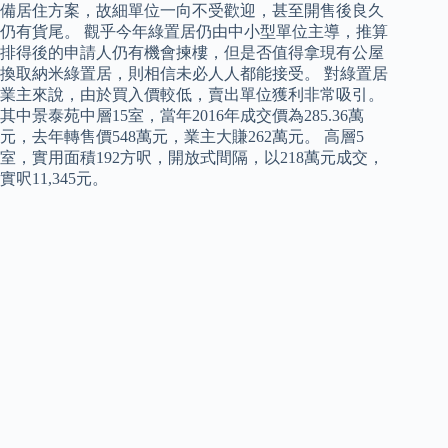
備居住方案，故細單位一向不受歡迎，甚至開售後良久
仍有貨尾。 觀乎今年綠置居仍由中小型單位主導，推算
排得後的申請人仍有機會揀樓，但是否值得拿現有公屋
換取納米綠置居，則相信未必人人都能接受。 對綠置居
業主來說，由於買入價較低，賣出單位獲利非常吸引。
其中景泰苑中層15室，當年2016年成交價為285.36萬
元，去年轉售價548萬元，業主大賺262萬元。 高層5
室，實用面積192方呎，開放式間隔，以218萬元成交，
實呎11,345元。