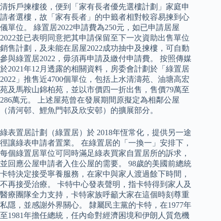
清拆戶揀樓後，便到「家有長者優先選樓計劃」家庭申
請者選樓，故「家有長者」的中籤者相對較容易揀到心
儀單位。 綠置居2022申請費為250元，如已申請居屋
2022並已表明同意把其申請保留至下一次資助出售單位
銷售計劃，及未能在居屋2022成功抽中及揀樓，可自動
參與綠置居2022，毋須再申請及繳付申請費。 按照傳媒
於2021年12月透露的相關資料，房委會計劃於「綠置居
2022」推售近4700個單位，包括上水清濤苑、油塘高宏
苑及馬鞍山錦柏苑，並以市價四一折出售，售價79萬至
286萬元。 上述屋苑曾在發展期間原擬定為相鄰公屋
（清河邨、鯉魚門邨及欣安邨）的擴展部分。
綠表置居計劃（綠置居）於 2018年恆常化，提供另一途
徑讓綠表申請者置業。 在綠置居的「一換一」安排下，
每個綠置居單位可同時滿足綠表買家自置居所的訴求，
並回應公屋申請者入住公屋的需要。 98歲的美國前總統
卡特決定接受寧養服務，在家中與家人渡過餘下時間，
不再接受治療。 卡特中心發表聲明，指卡特得到家人及
醫療團隊全力支持，卡特家族呼籲大家在這個時刻尊重
私隱，並感謝外界關心。 隸屬民主黨的卡特，在1977年
至1981年擔任總統，任內命對經濟困境和伊朗人質危機