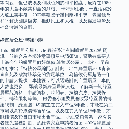
等問題，但促成埃及和以色列的和平協議，最終在1980
年的大選不敵共和黨的列根。 卡特卸任後，一直活躍於
人道主義事務，2002年獲授予諾貝爾和平獎，表揚他為
和平解決國際衝突、推動民主和人權，以及促進經濟及
社會發展的貢獻。
綠置居公屋: 轉讓限制
Tutor 綠置居公屋 Circle 尋補整理有關綠置居2022的資
訊，並綜合為各樣注意事項及申請須知，幫助有需要人
士為今年的綠置居做好準備 綠置居公屋 。 此外，早前
政府推出「特快公屋編配」計劃，出售綠置居2019青衣
青富苑及柴灣蝶翠苑的貨尾單位，為輪候公屋超過一年
的申請人提供上車捷徑，可以透過計劃自置居屋上車的
人數也更多。 即讀最新綠置居懶人包，了解新一期綠置
居屋苑資料、申請資格、時間表、揀樓次序、按揭條
件、轉讓限制等等。 房委會小組委員會收緊綠置居的轉
讓限制，綠置居2022業主在買入單位5年後，才能在第二
市場以高於原價轉售單位，以及在買入單位15年後，才
能補價及於自由市場出售單位。 小組委員會為「家有長
者優先選樓計劃」的綠表家庭申請者預留1400個綠置居
單位配額，以及為一人申請者預留500個單位，未用盡的