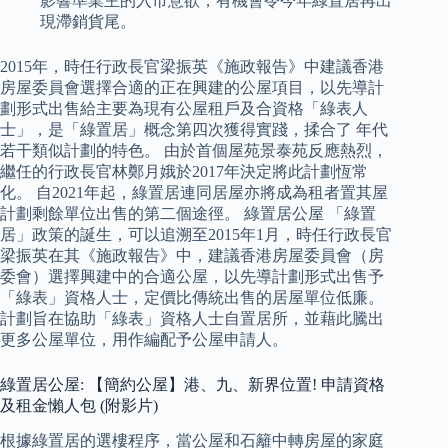
影響準業主的入市意欲，有機會令今年綠置居再出
現滯銷貨尾。
2015年，時任行政長官梁振英《施政報告》中建議香港
房屋委員會選擇合適的正在興建的公屋項目，以先導計
劃形式出售給主要為現有公屋租戶及合資格「綠表人
士」，是「綠置居」概念第四次獲得實踐，揉合了 年代
若干類似計劃的特色。 由於首個屋苑景泰苑反應熱烈，
繼任的行政長官林鄭月娥於2017年決定將此計劃恆常
化。 自2021年起，綠置居連同居屋亦將成為租者置其屋
計劃剩餘單位出售的第二個途徑。 綠置居公屋 「綠置
居」政策的誕生，可以追溯至2015年1月，時任行政長官
梁振英在其《施政報告》中，建議香港房屋委員會（房
委會）選擇興建中的合適公屋，以先導計劃形式出售予
「綠表」資格人士，定價比傳統出售的居屋單位低廉。
計劃旨在協助「綠表」資格人士自置居所，並藉此騰出
更多公屋單位，用作編配予公屋申請人。
綠置居公屋: 【簡約公屋】港、九、新界位置! 申請資格
及租金懶人包 (附影片)
根據綠置居的選樓程序，當公屋和石籬中轉房屋的家庭