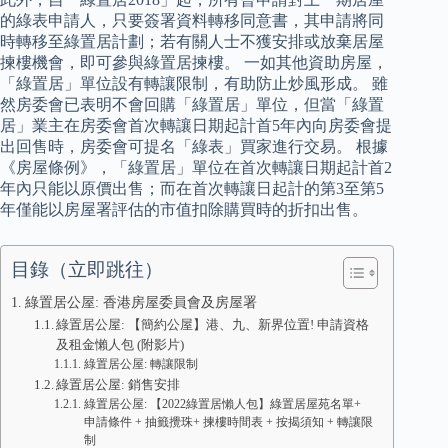
的綠表申請人，只要簽署資料轉移同意書，其申請將同
時轉移至綠置居計劃；若有關人士不獲安排或放棄居屋
揀樓機會，即可參與綠置居揀樓。 一如其他資助房屋，
「綠置居」單位設有轉讓限制，有助防止炒風形成。 雖
然房委會已表明不會回購「綠置居」單位，但當「綠置
居」業主在房委會首次轉讓日期起計首5年內向房委會提
出回售時，房委會可提名「綠表」買家進行交易。 根據
《房屋條例》，「綠置居」單位在首次轉讓日期起計首2
年內只能以原價出售；而在首次轉讓日起計的第3至第5
年僅能以房屋署評估的市值扣除購買時的折扣出售。
目錄（立即跳往）
綠置居公屋: 香港房屋委員會及房屋署
綠置居公屋: 【簡約公屋】港、九、新界位置! 申請資格
及租金懶人包 (附影片)
綠置居公屋: 轉讓限制
綠置居公屋: 銷售安排
綠置居公屋: 【2022綠置居懶人包】綠置居屋苑名單+
申請條件 + 抽籤攪珠+ 揀樓時間表 + 按揭須知 + 轉讓限
制