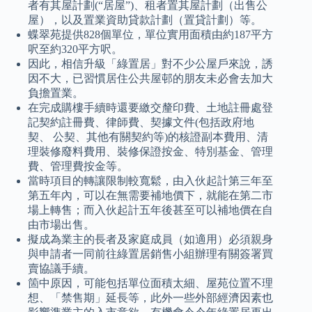
者有其屋計劃(“居屋”)、租者置其屋計劃（出售公
屋），以及置業資助貸款計劃（置貸計劃）等。
蝶翠苑提供828個單位，單位實用面積由約187平方
呎至約320平方呎。
因此，相信升級「綠置居」對不少公屋戶來說，誘
因不大，已習慣居住公共屋邨的朋友未必會去加大
負擔置業。
在完成購樓手續時還要繳交釐印費、土地註冊處登
記契約註冊費、律師費、契據文件(包括政府地
契、 公契、其他有關契約等)的核證副本費用、清
理裝修廢料費用、裝修保證按金、特別基金、管理
費、管理費按金等。
當時項目的轉讓限制較寬鬆，由入伙起計第三年至
第五年內，可以在無需要補地價下，就能在第二市
場上轉售；而入伙起計五年後甚至可以補地價在自
由市場出售。
擬成為業主的長者及家庭成員（如適用）必須親身
與申請者一同前往綠置居銷售小組辦理有關簽署買
賣協議手續。
箇中原因，可能包括單位面積太細、屋苑位置不理
想、「禁售期」延長等，此外一些外部經濟因素也