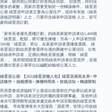
買家，購買前記得要計好首期及供款。 但當然，得到這
麼多的著數，買家亦需要受制於一些轉讓條件。 綠置居
公屋 綠置居申請者主要為公屋住戶，或持有有效《綠表
資格證明書》人士，只要符合綠表申請資格 人士，皆可
參與綠置居計劃。
「家有長者優先選樓計劃」的綠表家庭申請者佔1,400個
「綠置居」配額，將可優先揀樓；另為一人申請者預留
500個「綠置居」單位，在家庭申請者選樓後選購。 綠
表置居計劃由房委會選擇合適的興建中公屋項目，出售
給綠表申請者，定價比傳統居屋低廉，簡稱「綠置
居」。 政府期望綠置居有助綠表申請者自置居所，並藉
此騰出更多公屋單位以編配給輪候公屋人士。
綠置居公屋: 【2022綠置居懶人包】綠置居屋苑名單+ 申
請條件 + 抽籤攪珠+ 揀樓時間表 + 按揭須知 + 轉讓限制
而房委會或房協轄下公屋或出租屋邨住戶如果以紙本提
出申請，其申請表須交回所屬的屋邨辦事處。 其他申請
者亦可選擇郵寄或親身遞交紙本申請至觀塘的綠置居售
樓處。 早前驚傳青衣大型屋苑「灝景灣」管理公司收錯