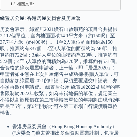
相關文章:
綠置居公屋: 香港房屋委員會及房屋署
房委會表示，綠置居2021鑽石山啟鑽苑的項目合共提供
2,112個單位，室內樓面面積14.1平方米（約150呎）至
37.7平方米（約400呎）。 1至2人單位的面積約為150
呎，推算約有337個；2至3人單位的面積約為240呎，推
算約有722個；3至4人單位的面積約為320呎，推算約有
522個；4至5人單位的面積約為370呎，推算約有531個。
合資格的綠表居屋申請者，上一輪（即「居屋2020」）
申請者如並無在上次居屋銷售中成功揀樓/購入單位，可
自動參加綠置居2021的申請，毋須重覆遞交申請表，亦
不須再繳付申請費。 綠置居公屋 綠置居2022及居屋的轉
售限制於2022年收緊，如為未補地價的單位，規定業主
不得以高於原價在第二市場轉售單位的年期將由現時2年
延長至5年，第6年開始才可在第二市場自行議價將單位
轉售。
香港房屋委員會（Hong Kong Housing Authority）
(“房委會 ”)過去曾推出多個資助置業計劃，包括居