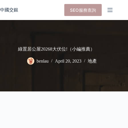
Skip
to
中國交銀
SEO服務查詢
content
綠置居公屋20268大伏位!（小編推薦）
benlau
April 20, 2023
地產