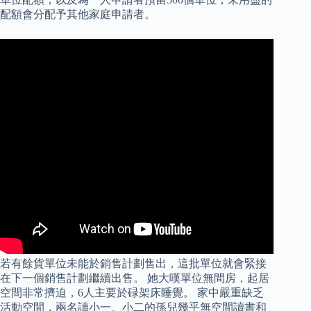
配額會分配予其他家庭申請者。
若有餘貨單位未能於銷售計劃售出，這批單位就會緊接
在下一個銷售計劃繼續出售。 她大嘆單位無間房，起居
空間非常擠迫，6人主要於碌架床睡覺。 家中嚴重缺乏
活動空間，兩名讀小一、小二的孫兒幾乎無空間讀書和