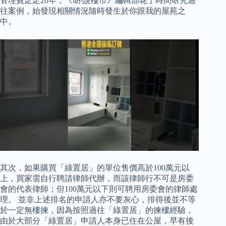
管理費足足20年，《胡‧說樓市》編輯部花了時間研究過
往案例，始發現相關情況隨時發生於你跟我的屋苑之
中。
其次，如果購買「綠置居」的單位售價高於100萬元以
上，買家需自行聘請律師代辦，而該律師行不可是房委
會的代表律師；但100萬元以下則可聘用房委會的律師處
理。 並非上述排名的申請人亦不要灰心，排得後並不等
於一定無樓揀，因為按照過往「綠置居」的揀樓經驗，
由於大部分「綠置居」申請人本身已住在公屋，早有後