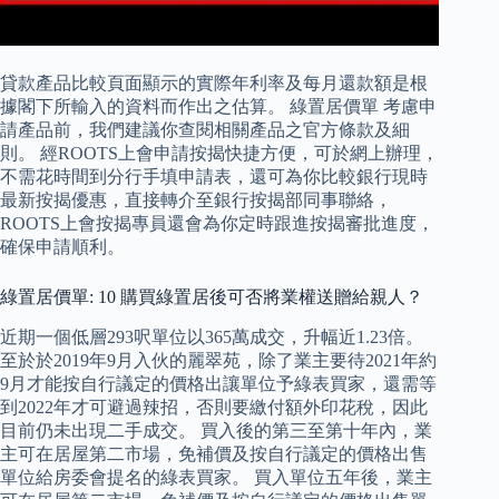
貸款產品比較頁面顯示的實際年利率及每月還款額是根
據閣下所輸入的資料而作出之估算。 綠置居價單 考慮申
請產品前，我們建議你查閱相關產品之官方條款及細
則。 經ROOTS上會申請按揭快捷方便，可於網上辦理，
不需花時間到分行手填申請表，還可為你比較銀行現時
最新按揭優惠，直接轉介至銀行按揭部同事聯絡，
ROOTS上會按揭專員還會為你定時跟進按揭審批進度，
確保申請順利。
綠置居價單: 10 購買綠置居後可否將業權送贈給親人？
近期一個低層293呎單位以365萬成交，升幅近1.23倍。
至於於2019年9月入伙的麗翠苑，除了業主要待2021年約
9月才能按自行議定的價格出讓單位予綠表買家，還需等
到2022年才可避過辣招，否則要繳付額外印花稅，因此
目前仍未出現二手成交。 買入後的第三至第十年內，業
主可在居屋第二市場，免補價及按自行議定的價格出售
單位給房委會提名的綠表買家。 買入單位五年後，業主