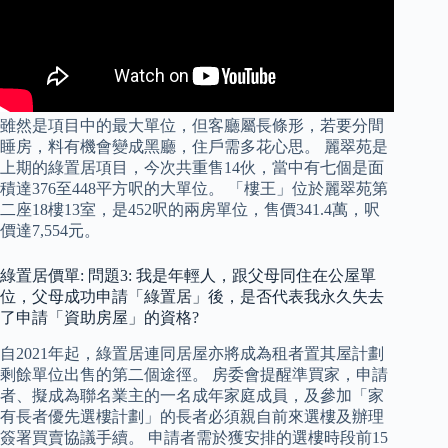
雖然是項目中的最大單位，但客廳屬長條形，若要分間
睡房，料有機會變成黑廳，住戶需多花心思。 麗翠苑是
上期的綠置居項目，今次共重售14伙，當中有七個是面
積達376至448平方呎的大單位。 「樓王」位於麗翠苑第
二座18樓13室，是452呎的兩房單位，售價341.4萬，呎
價達7,554元。
綠置居價單: 問題3: 我是年輕人，跟父母同住在公屋單
位，父母成功申請「綠置居」後，是否代表我永久失去
了申請「資助房屋」的資格?
自2021年起，綠置居連同居屋亦將成為租者置其屋計劃
剩餘單位出售的第二個途徑。 房委會提醒準買家，申請
者、擬成為聯名業主的一名成年家庭成員，及參加「家
有長者優先選樓計劃」的長者必須親自前來選樓及辦理
簽署買賣協議手續。 申請者需於獲安排的選樓時段前15