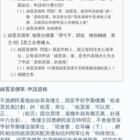
庭組合」申請有什麼分別?
綠置居價單: 問題7: 買「綠置居」能否申請按揭? 跟一
般「資助房屋」有沒有分別? 我本身家中長者收入有
限，又能否以年輕申請人作擔保上會?
綠置居價單: 按揭專區
綠置居價單: 物業估價遭「彈弓手」調低 轉按觸礁 業
主3招【星之谷專欄 &…
綠置居價單: 問題3: 我是年輕人，跟父母同住在公屋單
位，父母成功申請「綠置居」後，是否代表我永久失去
了申請「資助房屋」的資格?
綠置居價單: 10 購買綠置居後可否將業權送贈給親人？
相關文章:
綠置居價單: 申請資格
不過網民看後紛紛恭喜樓主，因富亨邨亨榮樓屬「租者
置其屋計劃」的「租置」單位，「租置屋，可以買，
正」、「（租完）跟住買埋，過幾年就有幾百萬，好過
中六合彩」。 惟樓主回應網民留言時明言，不會接受富
亨邨亨榮樓這個單位，「唔會要，在等嚇（下）」，網
民相信拒絕原因與配房通知信列明單位有「特殊情況」
有關。 綠置居價單 中港婚姻近年越來越普遍，但當中有