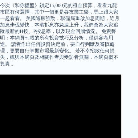
今次《和你搵盤》鎖定15,000元的租金預算，看看九龍
市區有何選擇，其中一個更是谷友業主盤，馬上跟大家
一起看看。 美國通脹強勁，聯儲局重啟加息周期，近月
加息步伐變快，本港拆息亦急速上升，我們會為大家追
蹤最新的H按、P按息率，以及現金回贈情況。 免責聲
明：本網頁刊載的所有投資技巧及分析，僅供參考用
途。 讀者作出任何投資決定前，要自行判斷及審慎處
理，更要自行掌握市場最新變化。 若不幸招致任何損
失，概與本網頁及相關作者與受訪者無關，本網頁概不
負責 。