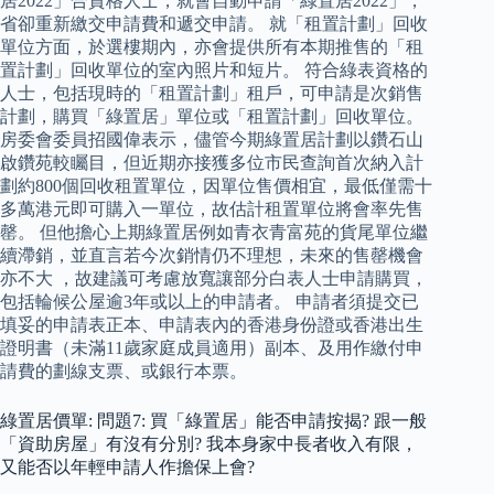
居2022」合資格人士，就會自動申請「綠置居2022」，
省卻重新繳交申請費和遞交申請。 就「租置計劃」回收
單位方面，於選樓期內，亦會提供所有本期推售的「租
置計劃」回收單位的室內照片和短片。 符合綠表資格的
人士，包括現時的「租置計劃」租戶，可申請是次銷售
計劃，購買「綠置居」單位或「租置計劃」回收單位。
房委會委員招國偉表示，儘管今期綠置居計劃以鑽石山
啟鑽苑較矚目，但近期亦接獲多位市民查詢首次納入計
劃約800個回收租置單位，因單位售價相宜，最低僅需十
多萬港元即可購入一單位，故估計租置單位將會率先售
罄。 但他擔心上期綠置居例如青衣青富苑的貨尾單位繼
續滯銷，並直言若今次銷情仍不理想，未來的售罄機會
亦不大 ，故建議可考慮放寬讓部分白表人士申請購買，
包括輪候公屋逾3年或以上的申請者。 申請者須提交已
填妥的申請表正本、申請表內的香港身份證或香港出生
證明書（未滿11歲家庭成員適用）副本、及用作繳付申
請費的劃線支票、或銀行本票。
綠置居價單: 問題7: 買「綠置居」能否申請按揭? 跟一般
「資助房屋」有沒有分別? 我本身家中長者收入有限，
又能否以年輕申請人作擔保上會?