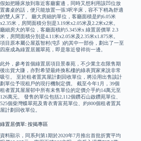
假如把睡床放到靠近客廳窗邊，同時又想利用該凹位放
置書桌的話，便只能放置一張3呎半床，容不下稍為舒適
的雙人床了。 廳大房細的單位，客廳面積是約6.05米
x2.35米，房間面積分別是3.19米x2.05米及2.2米x2米。
廳細房大的單位，客廳面積約5.345米x 綠置居價單 2.3
米，房間面積分別是4.11米x2.05米及2.35米x1.875米。
項目原本屬公屋荔智村(屯阝)的其中一部份，劃出了一至
四座成為綠置居麗翠苑，即是靠近發祥街一邊。
此外，參考首個綠置居項目景泰苑，不少業主在限售期
後出貨大賺，亦對希望最終換私樓的綠表買家來說非常
吸引。 至於租者置其屋計劃回收單位，將沿用出售該計
劃單位予現租戶的現行機制定價。 截至今年1月，39個
租者置其屋屋邨中所有未售單位的定價介乎約14萬元至
126萬元。 發售的單位包括2,112個鑽石山啟鑽苑單位、
525個柴灣蝶翠苑及青衣青富苑單位、約800個租者置其
屋計劃回收單位。
綠置居價單: 按揭專區
資料顯示，同系列第1期於2020年7月推出首批折實平均