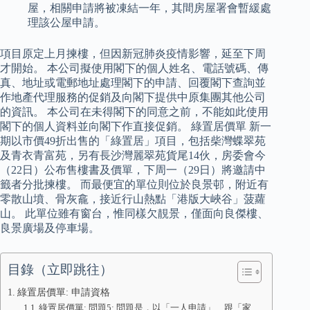
屋，相關申請將被凍結一年，其間房屋署會暫緩處
理該公屋申請。
項目原定上月揀樓，但因新冠肺炎疫情影響，延至下周
才開始。 本公司擬使用閣下的個人姓名、電話號碼、傳
真、地址或電郵地址處理閣下的申請、回覆閣下查詢並
作地產代理服務的促銷及向閣下提供中原集團其他公司
的資訊。 本公司在未得閣下的同意之前，不能如此使用
閣下的個人資料並向閣下作直接促銷。 綠置居價單 新一
期以市價49折出售的「綠置居」項目，包括柴灣蝶翠苑
及青衣青富苑，另有長沙灣麗翠苑貨尾14伙，房委會今
（22日）公布售樓書及價單，下周一（29日）將邀請中
籤者分批揀樓。 而最便宜的單位則位於良景邨，附近有
零散山墳、骨灰龕，接近行山熱點「港版大峽谷」菠蘿
山。 此單位雖有窗台，惟同樣欠靚景，僅面向良傑樓、
良景廣場及停車場。
目錄（立即跳往）
綠置居價單: 申請資格
綠置居價單: 問題5: 問題是，以「一人申請」、跟「家