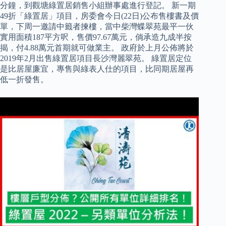
分鐘，到觀塘綠置居銷售小組辦事處進行登記。 新一期
49折「綠置居」項目，房委會今日(22日)公布售樓書及價
單，下周一邀請中籤者揀樓，當中柴灣蝶翠苑最平一伙
實用面積187平方呎，售價97.67萬元，倘承造九成半按
揭，付4.88萬元首期就可做業主。 政府於上月公佈將於
2019年2月出售綠置居項目長沙灣麗翠苑。 綠置居定位
是比居屋廉宜，專售與綠表人仕的項目，比同期居屋再
低一折發售。