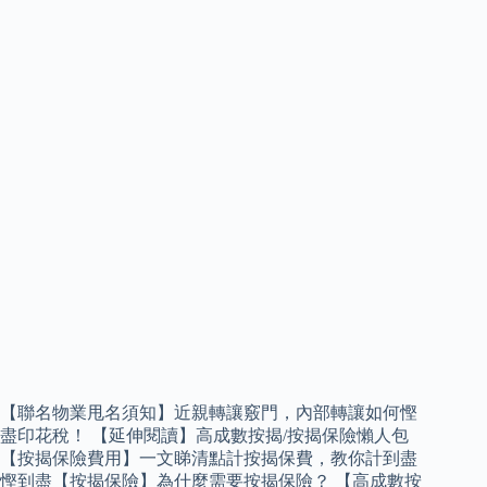
【聯名物業甩名須知】近親轉讓竅門，內部轉讓如何慳
盡印花稅！ 【延伸閱讀】高成數按揭/按揭保險懶人包
【按揭保險費用】一文睇清點計按揭保費，教你計到盡
慳到盡【按揭保險】為什麼需要按揭保險？ 【高成數按