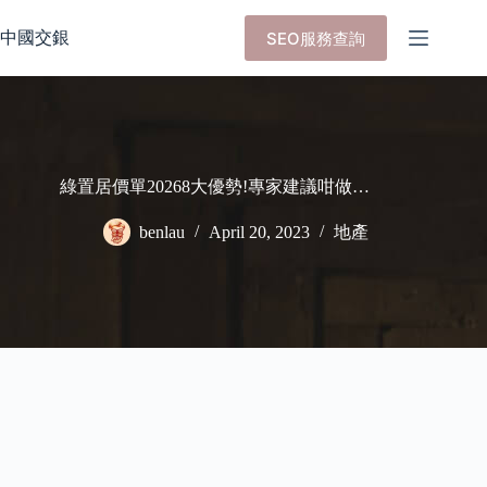
Skip
to
中國交銀
SEO服務查詢
content
綠置居價單20268大優勢!專家建議咁做…
benlau
April 20, 2023
地產