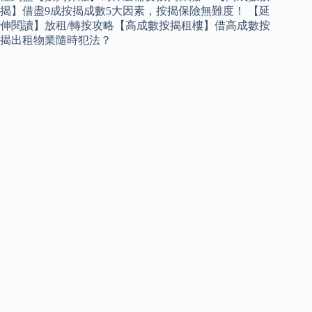
揭】借盡9成按揭成數5大因素，按揭保險無難度！ 【延
伸閱讀】放租/轉按攻略【高成數按揭租樓】借高成數按
揭出租物業隨時犯法？