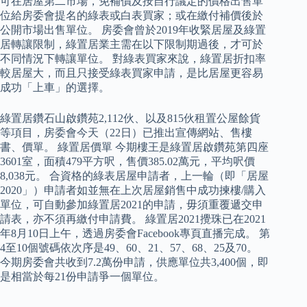
可在居屋第二市場，免補價及按自行議定的價格出售單
位給房委會提名的綠表或白表買家；或在繳付補價後於
公開市場出售單位。 房委會曾於2019年收緊居屋及綠置
居轉讓限制，綠置居業主需在以下限制期過後，才可於
不同情況下轉讓單位。 對綠表買家來說，綠置居折扣率
較居屋大，而且只接受綠表買家申請，是比居屋更容易
成功「上車」的選擇。
綠置居鑽石山啟鑽苑2,112伙、以及815伙租置公屋餘貨
等項目，房委會今天（22日）已推出宣傳網站、售樓
書、價單。 綠置居價單 今期樓王是綠置居啟鑽苑第四座
3601室，面積479平方呎，售價385.02萬元，平均呎價
8,038元。 合資格的綠表居屋申請者，上一輪（即「居屋
2020」）申請者如並無在上次居屋銷售中成功揀樓/購入
單位，可自動參加綠置居2021的申請，毋須重覆遞交申
請表，亦不須再繳付申請費。 綠置居2021攪珠已在2021
年8月10日上午，透過房委會Facebook專頁直播完成。 第
4至10個號碼依次序是49、60、21、57、68、25及70。
今期房委會共收到7.2萬份申請，供應單位共3,400個，即
是相當於每21份申請爭一個單位。