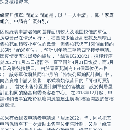
珠及揀樓程序。
綠置居價單: 問題5: 問題是，以「一人申請」、跟「家庭
組合」申請有什麼分別?
因應綠表申請者傾向選擇面積較大及地區較佳的單位，
房委會已在情況可行下，盡量減少油塘高宏苑及馬鞍山
錦柏苑面積較小單位的數量，但錦柏苑仍有160個面積約
185呎「納米單位」，預計明年第三至第四季接受申請。
因疫情第五波爆發的緣故，「綠置居2020/21」揀樓程序
於2022年1月25日起暫停，直至同年4月21日恢復，而5月
6日為最後揀樓日。 由於青富苑尚有164個單位仍未售
出，該等單位將於同年9月的「特快公屋編配計劃」中，
向合資格申請人發售，形式將類似昔日的「可租可買計
劃」。 首次出售綠置居計劃單位的售樓處，設於與居屋
計劃相同的樂富房委會客務中心。 在2018年12月起，申
請和銷售事宜改於觀塘開源道建生廣場1樓新開設的售樓
處處理。
如果有效綠表申請者申請過「居屋2022」時，同意把其
申請保留至下一次資助出售單位銷售計劃，又為「綠置