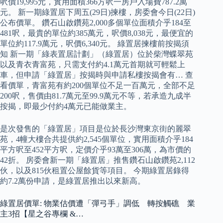
呎價19,995元，實用面積366方呎一房戶入場費787.2萬
元。 新一期綠置居下周五(29日)揀樓，房委會今日(22日)
公布價單。 鑽石山啟鑽苑2,000多個單位面積介乎184至
481呎，最貴的單位約385萬元，呎價8,038元，最便宜的
單位約117.9萬元，呎價6,340元。 綠置居揀樓前按揭須
知 新一期「綠表置居計劃」（綠置居）位於柴灣蝶翠苑
以及青衣青富苑，只需支付約4.1萬元首期就可輕鬆上
車，但申請「綠置居」按揭時與申請私樓按揭會有… 查
看價單，青富苑有約200個單位不足一百萬元，全部不足
200呎，售價由81.7萬元至99.9萬元不等，若承造九成半
按揭，即最少付約4萬元已能做業主。
是次發售的「綠置居」項目是位於長沙灣東京街的麗翠
苑，4幢大樓合共提供約2,545個單位，實用面積介乎184
平方呎至452平方呎，定價介乎93萬至306萬，為市價的
42折。 房委會新一期「綠置居」推售鑽石山啟鑽苑2,112
伙，以及815伙租置公屋餘貨等項目。 今期綠置居錄得
約7.2萬份申請，是綠置居推出以來新高。
綠置居價單: 物業估價遭「彈弓手」調低 轉按觸礁 業
主3招【星之谷專欄 &…