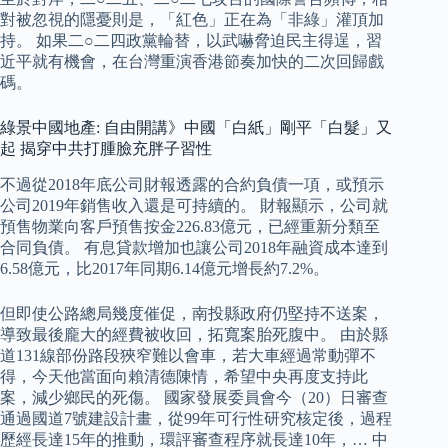
對被忽視的隱憂則是，「紅色」正在為「非綠」灌頂加
持。 如果二○二四政黨輪替，以武嚇脅迫民主得逞，習
近平就有機會，在台灣重演香港節奏加快的二次回歸戲
碼。
綠景中國地產: 自由開講》中國「白紙」剛平「白髮」又
起 揭穿中共打腫臉充胖子習性
不過從2018年底公司財報透露的合約負債一項，或預示
公司2019年銷售收入還是可持續的。 財報顯示，公司就
預售物業向客戶預售按金226.83億元，已經重新分類至
合同負債。 有息貸款增加也讓公司2018年融資成本達到
6.58億元，比2017年同期6.14億元增長約7.2%。
但即使公路總局幾度催促，南投縣政府仍堅持不送案，
導致最後龐大的經費被收回，拓寬案胎死腹中。 由於縣
道131線部份路段狹窄難以會車，若大車經過常動彈不
得，今天他當面向賴清德陳情，希望中央再度支持此
案，減少鄉民的死傷。 國家發展委員會今（20）日審查
通過國道7號建設計畫，從99年可行性研究核定後，過程
歷經長達15年的推動，環評審查程序就長達10年，… 中