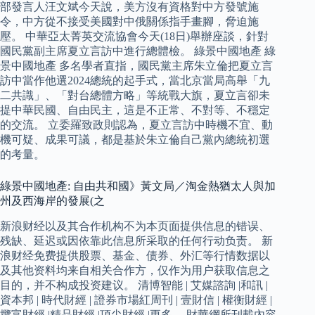
部發言人汪文斌今天說，美方沒有資格對中方發號施
令，中方從不接受美國對中俄關係指手畫腳，脅迫施
壓。 中華亞太菁英交流協會今天(18日)舉辦座談，針對
國民黨副主席夏立言訪中進行總體檢。 綠景中國地產 綠
景中國地產 多名學者直指，國民黨主席朱立倫把夏立言
訪中當作他選2024總統的起手式，當北京當局高舉「九
二共識」、「對台總體方略」等統戰大旗，夏立言卻未
提中華民國、自由民主，這是不正常、不對等、不穩定
的交流。 立委羅致政則認為，夏立言訪中時機不宜、動
機可疑、成果可議，都是基於朱立倫自己黨內總統初選
的考量。
綠景中國地產: 自由共和國》黃文局／淘金熱猶太人與加
州及西海岸的發展(之
新浪财经以及其合作机构不为本页面提供信息的错误、
残缺、延迟或因依靠此信息所采取的任何行动负责。 新
浪财经免费提供股票、基金、债券、外汇等行情数据以
及其他资料均来自相关合作方，仅作为用户获取信息之
目的，并不构成投资建议。 清博智能 | 艾媒諮詢 |和訊 |
資本邦 | 時代財經 | 證券市場紅周刊 | 壹財信 | 權衡財經 |
攬富財經 |精品財經 |頂尖財經 |更多… 財華網所刊載內容