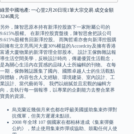
綠景中國地產: 一心堂2月20日現1筆大宗交易 成交金額
3246萬元
另外，陳智思原本持有新澤控股旗下一家附屬公司的
9.615%股權。 在新澤控股賣盤後，陳智思會把該公司
9.615%股權售回新澤控股。 而陶哲甫亦會向新澤控股購
回擁有北京亮馬河大廈30%權益的Accordcity及擁有香港
富通大廈物業的新澤管理全部股本。 設計王傢飾雜誌報
導生活空間美學，反映設計時尚，傳遞優質生活觀念，
是為關心生活內在質感的品味人士所編輯的刊物。 在每
一期，傢飾雜誌匯集了國內、國際卓越人士的生活觀點
與體驗，內容包含人文經驗、環境建築、室內設計、工
業設計、當代藝術等。 我們以細膩並且宏觀的編輯方
向，去執行每一個報導，以專業的企劃能力去整合業界
寶貴的資源。
烏克蘭近幾個月來也都在呼籲美國援助集束炸彈對
抗俄軍，但美方遲遲未點頭。
2008 年全球 107 個國家在都柏林達成《集束彈藥
公約》，禁止使用集束炸彈或協助、鼓勵任何人使