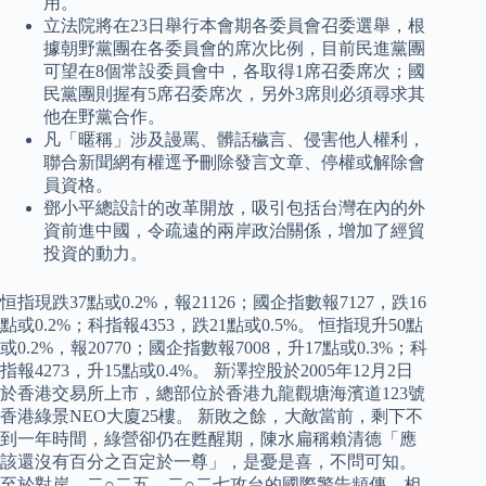
用。
立法院將在23日舉行本會期各委員會召委選舉，根
據朝野黨團在各委員會的席次比例，目前民進黨團
可望在8個常設委員會中，各取得1席召委席次；國
民黨團則握有5席召委席次，另外3席則必須尋求其
他在野黨合作。
凡「暱稱」涉及謾罵、髒話穢言、侵害他人權利，
聯合新聞網有權逕予刪除發言文章、停權或解除會
員資格。
鄧小平總設計的改革開放，吸引包括台灣在內的外
資前進中國，令疏遠的兩岸政治關係，增加了經貿
投資的動力。
恒指現跌37點或0.2%，報21126；國企指數報7127，跌16
點或0.2%；科指報4353，跌21點或0.5%。 恒指現升50點
或0.2%，報20770；國企指數報7008，升17點或0.3%；科
指報4273，升15點或0.4%。 新澤控股於2005年12月2日
於香港交易所上市，總部位於香港九龍觀塘海濱道123號
香港綠景NEO大廈25樓。 新敗之餘，大敵當前，剩下不
到一年時間，綠營卻仍在甦醒期，陳水扁稱賴清德「應
該還沒有百分之百定於一尊」，是憂是喜，不問可知。
至於對岸，二○二五、二○二七攻台的國際警告頻傳，相