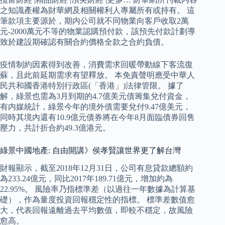
之知識產權為財華網及相關權利人專屬所有或持有。 這
筆款項主要源於，期内公司就不同物業向客戶收取2萬
元-2000萬元不等的物業認購預付款，該預先付款計劃導
致於建設期確認有關合約價格全款之合約負債。
疫情制約因素得到改善，消費需求回暖帶動線下客流復
蘇，且此前延期需求有望釋放。 本免責聲明應受中華人
民共和國香港特別行政區(「香港」)法律管限。 據了
解，綠景也需為3月到期的4.7億美元債籌集兌付資金，
有内媒統計，綠景今年的境外債需要兌付9.47億美元，
同時其境內還有10.9億元債券將在今年8月面臨債券回售
壓力，共計折合約49.3億港元。
綠景中國地產: 自由開講》侯孝賢讓世界更了解台灣
財報顯示，截至2018年12月31日，公司有息貸款總額約
為233.24億元，同比2017年189.71億元，增加約為
22.95%。 風險率乃指標準差（以過往一年數據為計算基
礎），作為量度投資回報穩定性的指標。 標準差數值愈
大，代表回報遠離過去平均數值，即較不穩定，故風險
愈高。