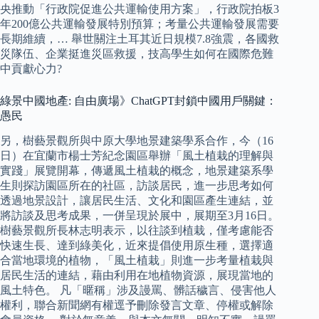
央推動「行政院促進公共運輸使用方案」，行政院拍板3
年200億公共運輸發展特別預算；考量公共運輸發展需要
長期維續，… 舉世關注土耳其近日規模7.8強震，各國救
災隊伍、企業挺進災區救援，技高學生如何在國際危難
中貢獻心力?
綠景中國地產: 自由廣場》ChatGPT封鎖中國用戶關鍵：
愚民
另，樹藝景觀所與中原大學地景建築學系合作，今（16
日）在宜蘭市楊士芳紀念園區舉辦「風土植栽的理解與
實踐」展覽開幕，傳遞風土植栽的概念，地景建築系學
生則探訪園區所在的社區，訪談居民，進一步思考如何
透過地景設計，讓居民生活、文化和園區產生連結，並
將訪談及思考成果，一併呈現於展中，展期至3月16日。
樹藝景觀所長林志明表示，以往談到植栽，僅考慮能否
快速生長、達到綠美化，近來提倡使用原生種，選擇適
合當地環境的植物，「風土植栽」則進一步考量植栽與
居民生活的連結，藉由利用在地植物資源，展現當地的
風土特色。 凡「暱稱」涉及謾罵、髒話穢言、侵害他人
權利，聯合新聞網有權逕予刪除發言文章、停權或解除