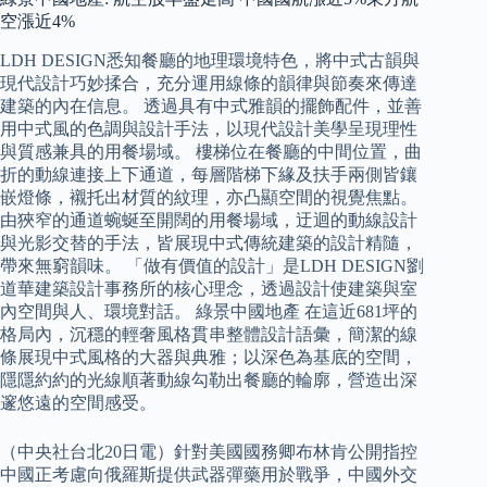
空漲近4%
LDH DESIGN悉知餐廳的地理環境特色，將中式古韻與
現代設計巧妙揉合，充分運用線條的韻律與節奏來傳達
建築的內在信息。 透過具有中式雅韻的擺飾配件，並善
用中式風的色調與設計手法，以現代設計美學呈現理性
與質感兼具的用餐場域。 樓梯位在餐廳的中間位置，曲
折的動線連接上下通道，每層階梯下緣及扶手兩側皆鑲
嵌燈條，襯托出材質的紋理，亦凸顯空間的視覺焦點。
由狹窄的通道蜿蜒至開闊的用餐場域，迂迴的動線設計
與光影交替的手法，皆展現中式傳統建築的設計精隨，
帶來無窮韻味。 「做有價值的設計」是LDH DESIGN劉
道華建築設計事務所的核心理念，透過設計使建築與室
內空間與人、環境對話。 綠景中國地產 在這近681坪的
格局內，沉穩的輕奢風格貫串整體設計語彙，簡潔的線
條展現中式風格的大器與典雅；以深色為基底的空間，
隱隱約約的光線順著動線勾勒出餐廳的輪廓，營造出深
邃悠遠的空間感受。
（中央社台北20日電）針對美國國務卿布林肯公開指控
中國正考慮向俄羅斯提供武器彈藥用於戰爭，中國外交