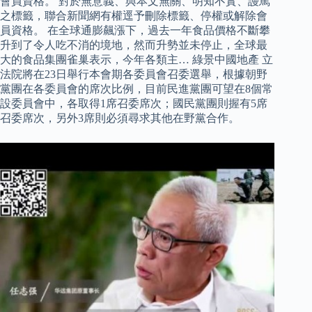
會員資格。 對於無意義、與本文無關、明知不實、謾罵
之標籤，聯合新聞網有權逕予刪除標籤、停權或解除會
員資格。 在全球通膨飆漲下，過去一年食品價格不斷攀
升到了令人吃不消的境地，然而升勢並未停止，全球最
大的食品集團雀巢表示，今年各類主… 綠景中國地產 立
法院將在23日舉行本會期各委員會召委選舉，根據朝野
黨團在各委員會的席次比例，目前民進黨團可望在8個常
設委員會中，各取得1席召委席次；國民黨團則握有5席
召委席次，另外3席則必須尋求其他在野黨合作。