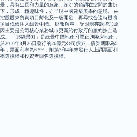
景，具有生長和力量的意象，深沉的色調在空間的曲折
下，形成一種趣味性，亦呈現中國建築美學的意境。 由
控股股東負責項目孵化及一級開發，再尋找合適時機將
項目低價注入綠景中國。 財報解釋，受限制存款增加原
因主要是公司核心業務城市更新給付政府的履約按金造
成。 「16綠景01」是綠景中國地產附屬正興隆房地產，
於2016年8月26日發行的26億元公司債券，債券期限為5
年，票面利率為6.5%，附第3和4年末發行人上調票面利
率選擇權和投資者回售選擇權。