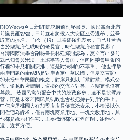
[NOWnews今日新聞]總統府前副秘書長、國民黨台北市
前議員羅智強，日前宣布將投入大安區立委選舉，並爭
取黨內提名。 而今（19）日羅智強也表示，自己拜會過
去於總統府任職時的老長官，時任總統府秘書長廖了…
台灣國際法學會副秘書長林廷輝則認為，夏立言出發前
就已知會與宋濤、王滬寧等人會面，但向陸委會申報的
行程卻未見相關安排，這是對法制的不尊重。 他也抨擊
兩岸問題的癥結點是對岸否定中華民國，但夏立言訪中
卻未提中華民國的概念，對岸只想以「黨對黨」模式交
流，逾越政府體制，這樣的交流不對等、不穩定也沒有
尊嚴。 若國民黨仍配合中共的統戰腳步，這不是挑釁綠
營，而是未來若國民黨執政也會被把持在對岸的手上。
中信房屋桃園大有加盟店店長侯寬淞表示，小檜溪以休
閒住宅為訴求，僅有兩塊商業用地、一塊文教用地，其
他都是綠地和住宅，主要機能都位在舊商圈，距離不
遠，還算方便。
綠景中國地產: 航空股早盤走高 中國國航漲近5%東方航