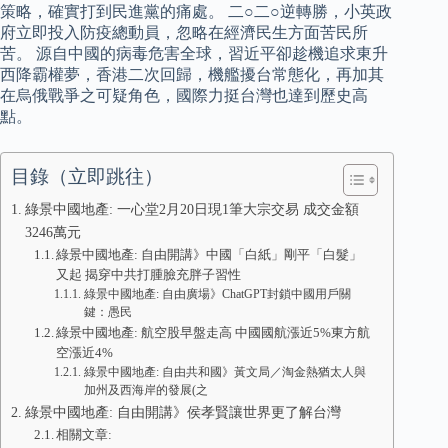
策略，確實打到民進黨的痛處。 二○二○逆轉勝，小英政
府立即投入防疫總動員，忽略在經濟民生方面苦民所
苦。 源自中國的病毒危害全球，習近平卻趁機追求東升
西降霸權夢，香港二次回歸，機艦擾台常態化，再加其
在烏俄戰爭之可疑角色，國際力挺台灣也達到歷史高
點。
目錄（立即跳往）
綠景中國地產: 一心堂2月20日現1筆大宗交易 成交金額
3246萬元
綠景中國地產: 自由開講》中國「白紙」剛平「白髮」
又起 揭穿中共打腫臉充胖子習性
綠景中國地產: 自由廣場》ChatGPT封鎖中國用戶關
鍵：愚民
綠景中國地產: 航空股早盤走高 中國國航漲近5%東方航
空漲近4%
綠景中國地產: 自由共和國》黃文局／淘金熱猶太人與
加州及西海岸的發展(之
綠景中國地產: 自由開講》侯孝賢讓世界更了解台灣
相關文章: