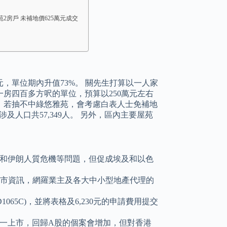
2房戶 未補地價625萬元成交
4萬元，單位期內升值73%。 關先生打算以一人家
房四百多方呎的單位，預算以250萬元左右
，若抽不中綠悠雅苑，會考慮白表人士免補地
及人口共57,349人。 另外，區內主要屋苑
困境和伊朗人質危機等問題，但促成埃及和以色
及樓市資訊，網羅業主及各大中小型地產代理的
65C)，並將表格及6,230元的申請費用提交
一上市，回歸A股的個案會增加，但對香港