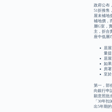
政府公布，
51折推售
屋未補地
補地價，
層G室，實
主，折合
座中低層
居屋
量提
居屋
如果
房署
至於
第一，部
向銀行申
願意照批
「30年扣
出5年期的