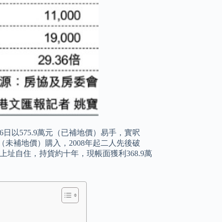
日以575.9萬元（已補地價）易手，實呎
萬元（未補地價）購入，2008年起二人先後破
入上址自住，持貨約十年，現帳面獲利368.9萬