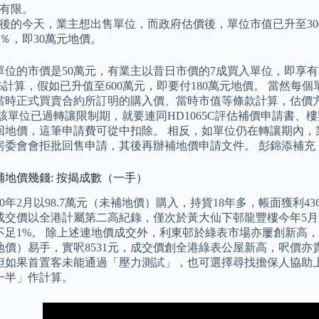
有限。
年後的今天，業主想出售單位，而政府估價後，單位市值已升至3
0％，即30萬元地價。
單位的市價是50萬元，有業主以昔日市價的7成買入單位，即享有
0%計算，假如已升值至600萬元，即要付180萬元地價。 當然
當時正式買賣合約所訂明的購入價、當時市值等條款計算，估價
該單位已過轉讓限制期，就要連同HD1065C評估補價申請書、樓
回地價，這筆申請費可從中扣除。 相反，如單位仍在轉讓期內，業
房委會會拒批回售申請，其後再辦補地價申請文件。 彭錦添補充
補地價幾錢: 按揭成數（一手）
00年2月以98.7萬元（未補地價）購入，持貨18年多，帳面獲利436
成交價以全港計屬第二高紀錄，僅次於黃大仙下邨龍豐樓今年5月創
足1%。 除上述連地價成交外，利東邨於綠表市場亦屢創新高，5月
地價）易手，實呎8531元，成交價創全港綠表公屋新高，呎價亦
但如果首置客未能通過「壓力測試」，也可選擇尋找擔保人協助
一半」作計算。