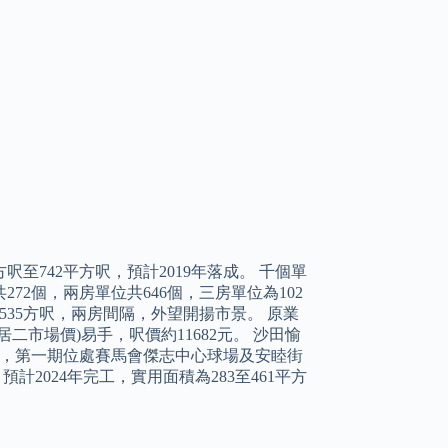
呎至742平方呎，預計2019年落成。 千個單
72個，兩房單位共646個，三房單位為102
535方呎，兩房間隔，外望開揚市景。 原業
二市場價)易手，呎價約11682元。 沙田愉
發展，第一期位處賽馬會傑志中心球場及安睦街
2024年完工，實用面積為283至461平方