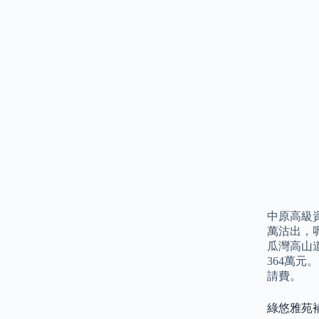
中原高級
萬沽出，呎
瓜灣高山道
364萬
請費。
綠悠雅苑補