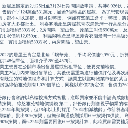
新居屋鐵定於2月25日至3月24日期間開放申請，共涉8,926伙
，售價介乎124萬至531萬元，涵蓋7個地區的屋苑。 為了想
價，都不可以加按，但可以轉按。 例如有些業主會平手轉按，將
而房署大多都批出。 利嘉閣地產皇牌屋苑青衣灝景灣一行高級分
用面積約539方呎，2房間隔，望山景。 原業主叫價690萬元，及
實用呎價約12,059元。 利嘉閣地產皇牌屋苑青衣灝景灣一行高
J室，實用面積約539方呎，兩房間隔，望山景。
2022的居屋王肯定是北角「驥華苑」，平均呎價達9,950元，折
供248個單位，面積介乎280至457呎。
業主想要在公開市場出售居屋或出租單位，便要先補地價。
業主2個月內未能出售單位，其後便需重新進行補價評估及再次
有既定的補地價程序和計算方式，讓業主以當時物業市值的某百
房協綠怡雅苑則有1,020個單位，同樣以市價7折定價，售價由260
份銀行會容許以私樓按揭方式審批，意即買家並不能申請高成數
請按揭。 綠悠雅苑補地價幾錢 第二，部份銀行則會視乎物業的樓
出25年年期按揭，但19年以上則採用「30年扣減樓齡」作計算
減樓齡」批出90%按揭，但擔保期過後則採用60%按揭作供款。
90%按揭，而6-25年則需要回復60%按揭計算，此時買家需要補