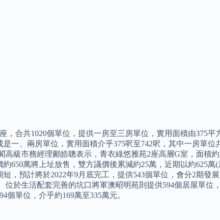
座，合共1020個單位，提供一房至三房單位，實用面積由375平方
是一、兩房單位，實用面積介乎375呎至742呎，其中一房單位共2
嘉閣高級市務經理鄺皓聰表示，青衣綠悠雅苑2座高層G室，面積約
約650萬將上址放售，雙方議價後累減約25萬，近期以約625萬(居
期短，預計將於2022年9月底完工，提供543個單位，會分2期
 位於生活配套完善的坑口將軍澳昭明苑則提供594個居屋單位，預計
94個單位，介乎約169萬至335萬元。