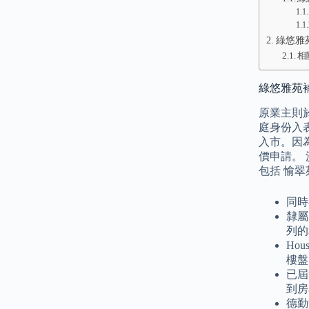
綠悠雅
相
綠悠雅苑
原業主則於
庭身份入
入市。因
價申請。 
包括 愉翠
同時
隸屬
列的
Ho
樓盤
已屆
到房
德勤