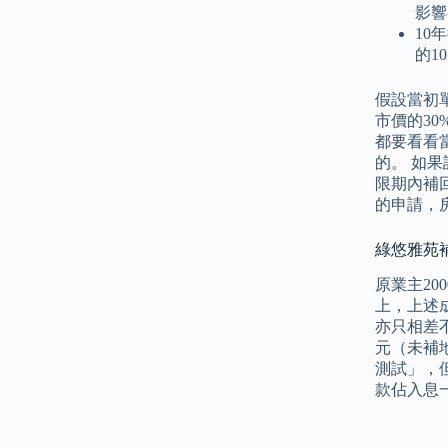
影響
10
的1
假設當初
市價的3
都要看看
的。 如果
限期內補
的申請，
綠悠雅苑
原業主20
上，上述
亦只相差不
元（未補
測試」，
款佔入息