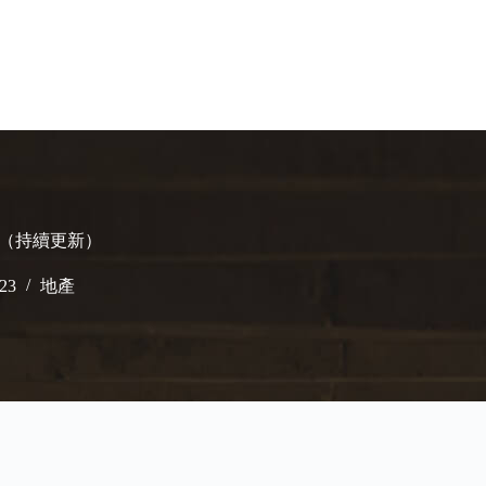
!（持續更新）
023
地產