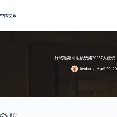
Skip
to
content
中國交銀
綠悠雅苑補地價幾錢20267大優勢
benlau
April 20, 2
好站推介