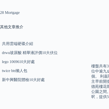
28 Mortgage
其他文章推介
共用雲端硬碟介紹
drwu玻尿酸 精華液評價10大伏位
lego 1069610大好處
樓盤共有3
twice bts懶人包
位中逾九成
個。 利
新中興醫院體檢10大好處
主早前開價
德苑樓花
公園之間。
呎，提供5