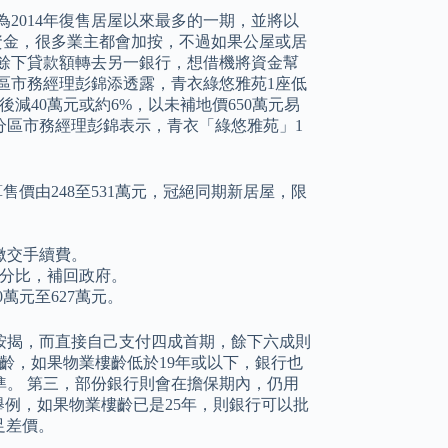
，為2014年復售居屋以來最多的一期，並將以
套現資金，很多業主都會加按，不過如果公屋或居
餘下貸款額轉去另一銀行，想借機將資金幫
區市務經理彭錦添透露，青衣綠悠雅苑1座低
後減40萬元或約6%，以未補地價650萬元易
級分區市務經理彭錦表示，青衣「綠悠雅苑」1
算售價由248至531萬元，冠絕同期新居屋，限
繳交手續費。
分比，補回政府。
萬元至627萬元。
按揭，而直接自己支付四成首期，餘下六成則
齡，如果物業樓齡低於19年或以下，銀行也
基準。 第三，部份銀行則會在擔保期內，仍用
 舉例，如果物業樓齡已是25年，則銀行可以批
足差價。