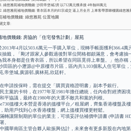
綠悠雅苑補地價幾錢: 沙田帝堡城2房 以712萬元獲承接 4年蝕88萬元
綠悠雅苑補地價幾錢: 青衣區本月約81宗成交 逼上月全月 上車客帶票睇樓購綠悠雅苑
苑補地價幾錢: 綠悠雅苑 位置地圖
關文章:
補地價幾錢: 房協的「住宅發售計劃」屋苑
2013年4月以503.6萬元一手購入單位，現轉手帳面獲利366.
表抽籤，「剛才跟家人參觀過後對單位間格都頗滿意，會考慮抽一
為我本身都是住青衣區，所以希望在同區覓得上車盤。」他亦稱
沙田區的小瀝源@中原樓市片區，區內共3,103個私人住宅單位，涉
苑,帝堡城,廣源邨,廣林苑,欣廷軒。
在申請按保時，需在提交「購買資格證明書」副本予銀行。
民主黨的卡特，在1977年至1981年擔任總統，任內命對經濟
和平協議，最終在1980年的大選不敵共和黨的列根。
use730搵樓大本營是香港的搵樓平台／租屋網，齊集香港樓盤
，助用戶找到心水香港樓盤，網上搵樓買樓更輕鬆。
滿轉讓限制期的單位的業主，可填妥評估補價申請書 (申請書 HD10
署。
中國華南區主管合夥人歐振興估計，未來會有更多新股在內地第