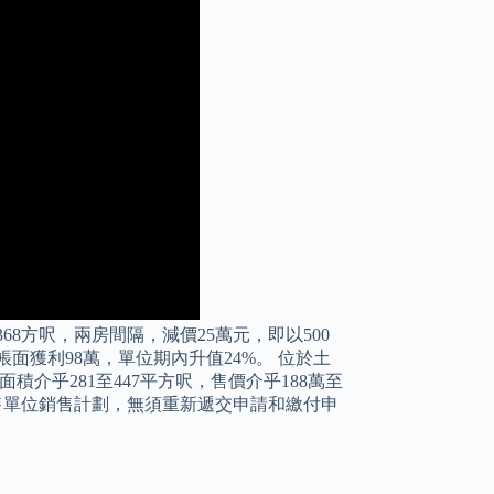
8方呎，兩房間隔，減價25萬元，即以500
，帳面獲利98萬，單位期內升值24%。 位於土
介乎281至447平方呎，售價介乎188萬至
出售單位銷售計劃，無須重新遞交申請和繳付申