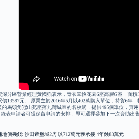
資深分區營業經理黃國強表示，青衣翠怡花園6座高層G室，面積36
價13587元。 原業主於2016年5月以402萬購入單位，持貨6年
的馬頭角冠山苑座落九灣城區的名校網，提供495個單位，實用面積
元。 綠表申請者可獲保留申請的安排，即可選擇參加下一次資助
地價幾錢: 沙田帝堡城2房 以712萬元獲承接 4年蝕88萬元