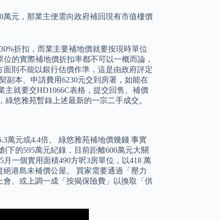
00萬元，那業主便需向政府補回現有市值樓價
30%折扣，而業主要補地價就要按現時單位
每個單位的實際補地價折扣率都不可以一概而論，
方面則不能以銀行估價作準，這是由政府評定
契副本、申請費用6230元交到房署，如能在
主就要交HD1066C表格，提交回售、補價
，綠悠雅苑暫錄上述最新的一宗二手成交。
.3萬元或4.4倍。 綠悠雅苑補地價幾錢 事實
下的595萬元紀錄，目前距離600萬元大關
一個實用面積490方呎3房單位，以418 萬
貴絕港島未補價公屋。 買家需要通過「壓力
上會、或上調一成「按揭保險費」以換取「供