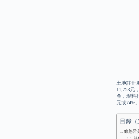
土地註冊處
11,75
產，現料扣
元或74%
目錄（
綠悠雅
綠