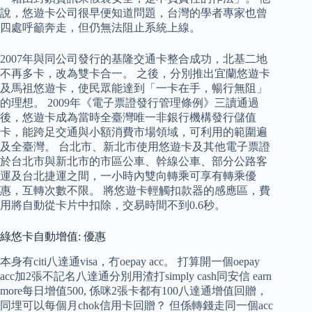
說，悠遊卡公司很早便知道問題，台灣的學者專家也曾
四處呼籲奔走，但仍無法阻止系統上線。
2007年與同公司發行的基隆交通卡整合成功，北基二地
不再多卡，改為雙卡合一。 之後，分別推出宜蘭悠遊卡
及馬祖悠遊卡，使民眾能達到「一卡在手，暢行無阻」
的理想。 2009年《電子票證發行管理條例》三讀通過
後，悠遊卡成為當時全臺灣唯一非銀行機構發行儲值
卡，能跨足交通與小額消費市場領域，可利用的範圍遍
及全臺灣。 台北市、新北市使用悠遊卡及其他電子票證
於台北市與新北市的市區公車、幹線公車、部分公路客
運及台北捷運之間，一小時內雙向轉乘可享有轉乘優
惠，互轉次數不限。 將悠遊卡輕觸扣款器的感應區，費
用將自動從卡片中扣除，交易時間不到0.6秒。
綠悠卡自動增值: 優惠
本身有citi八達通visa，冇oepay acc。 打算開一個oepay
acc加2張不記名八達通分別用渣打simply cash同安信 earn
more每日增值500, 係咪2張卡都有100八達通增值回贈，
同埋可以每個月chok信用卡回贈？ 但係轉錢走同一個acc