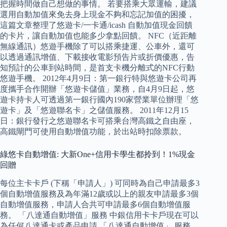
把握時間做自己想做的事情。 若要搭乘大眾運輸，建議
選用自動加值來免去身上現金不夠和忘記加值的困擾，
這篇文章整理了悠遊卡/一卡通/icash 自動加值現金回饋
的卡片，讓自動加值也能多少拿點回饋。 NFC（近距離
無線通訊）悠遊手機除了可以搭乘捷運、公車外，還可
以透過通訊增值、下載接收電影預告片或折價優惠，告
知預計的公車到站時間，是首支卡機分離式的NFC行動
悠遊手機。 2012年4月9日：第一銀行特與悠遊卡公司再
度攜手合作開辦「悠遊卡儲值」業務，自4月9日起，悠
遊卡持卡人可透過第一銀行國內190家營業單位辦理「悠
遊卡」及「悠遊聯名卡」之儲值服務。 2011年12月15
日：銀行發行之悠遊聯名卡可搭乘台灣高鐵之自由座，
高鐵閘門可使用自動增值功能，於出站時扣除票款。
綠悠卡自動增值: 大新One+信用卡學生都拎到！1%現金
回贈
每位主卡卡戶 (下稱「申請人」) 可同時為自己申請最多3
個自動增值服務及為年滿12歲或以上的親友申請最多3個
自動增值服務，申請人合共可申請最多6個自動增值服
務。 「八達通自動增值」服務 中銀信用卡卡戶現在可以
為任何八達通卡或產品申請 「八達通自動增值」 服務，