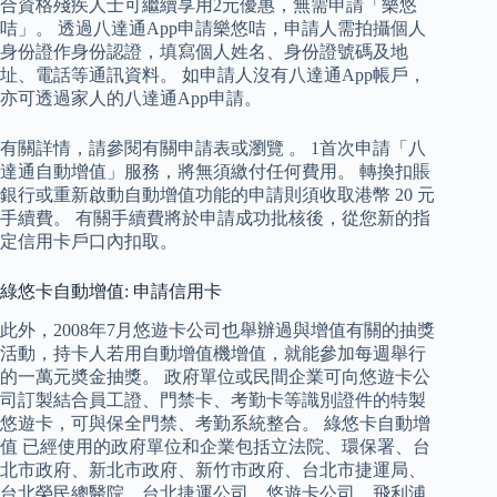
合資格殘疾人士可繼續享用2元優惠，無需申請「樂悠
咭」。 透過八達通App申請樂悠咭，申請人需拍攝個人
身份證作身份認證，填寫個人姓名、身份證號碼及地
址、電話等通訊資料。 如申請人沒有八達通App帳戶，
亦可透過家人的八達通App申請。
有關詳情，請參閱有關申請表或瀏覽 。 1首次申請「八
達通自動增值」服務，將無須繳付任何費用。 轉換扣賬
銀行或重新啟動自動增值功能的申請則須收取港幣 20 元
手續費。 有關手續費將於申請成功批核後，從您新的指
定信用卡戶口內扣取。
綠悠卡自動增值: 申請信用卡
此外，2008年7月悠遊卡公司也舉辦過與增值有關的抽獎
活動，持卡人若用自動增值機增值，就能參加每週舉行
的一萬元奬金抽獎。 政府單位或民間企業可向悠遊卡公
司訂製結合員工證、門禁卡、考勤卡等識別證件的特製
悠遊卡，可與保全門禁、考勤系統整合。 綠悠卡自動增
值 已經使用的政府單位和企業包括立法院、環保署、台
北市政府、新北市政府、新竹市政府、台北市捷運局、
台北榮民總醫院、台北捷運公司、悠遊卡公司、飛利浦