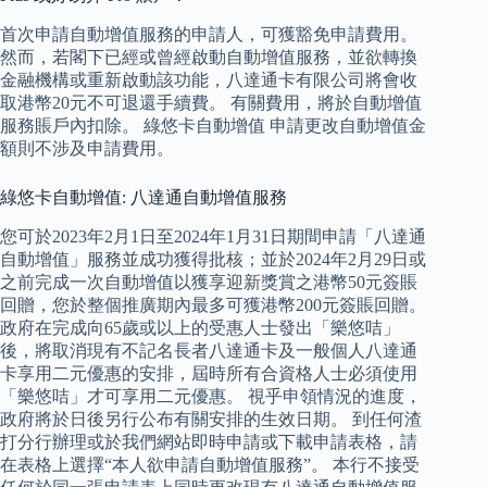
首次申請自動增值服務的申請人，可獲豁免申請費用。
然而，若閣下已經或曾經啟動自動增值服務，並欲轉換
金融機構或重新啟動該功能，八達通卡有限公司將會收
取港幣20元不可退還手續費。 有關費用，將於自動增值
服務賬戶內扣除。 綠悠卡自動增值 申請更改自動增值金
額則不涉及申請費用。
綠悠卡自動增值: 八達通自動增值服務
您可於2023年2月1日至2024年1月31日期間申請「八達通
自動增值」服務並成功獲得批核；並於2024年2月29日或
之前完成一次自動增值以獲享迎新獎賞之港幣50元簽賬
回贈，您於整個推廣期內最多可獲港幣200元簽賬回贈。
政府在完成向65歲或以上的受惠人士發出「樂悠咭」
後，將取消現有不記名長者八達通卡及一般個人八達通
卡享用二元優惠的安排，屆時所有合資格人士必須使用
「樂悠咭」才可享用二元優惠。 視乎申領情況的進度，
政府將於日後另行公布有關安排的生效日期。 到任何渣
打分行辦理或於我們網站即時申請或下載申請表格，請
在表格上選擇“本人欲申請自動增值服務”。 本行不接受