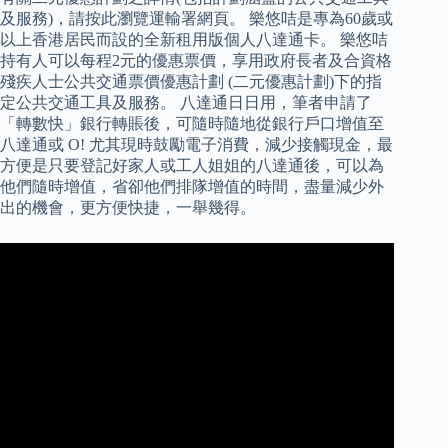
及服務)，請按此瀏覽運輸署網頁。 樂悠咭是專為60歲或
以上香港居民而設的全新租用版個人八達通卡。 樂悠咭
持有人可以每程2元的優惠票價，享用政府長者及合資格
殘疾人士公共交通票價優惠計劃 (二元優惠計劃)下的指
定公共交通工具及服務。 八達通日日用，筆者申請了
「轉數快」銀行轉賬後，可隨時隨地從銀行戶口增值至
八達通或 O! 尤其現時鼓勵電子消費，減少接觸現金，最
方便是只要登記好家人或工人姐姐的八達通後，可以為
他們隨時增值，省卻他們排隊增值的時間，盡量減少外
出的機會，更方便快捷，一舉幾得。