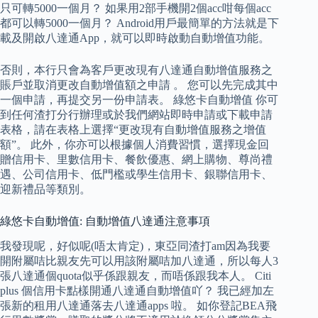
只可轉5000一個月？ 如果用2部手機開2個acc咁每個acc
都可以轉5000一個月？ Android用戶最簡單的方法就是下
載及開啟八達通App，就可以即時啟動自動增值功能。
否則，本行只會為客戶更改現有八達通自動增值服務之
賬戶並取消更改自動增值額之申請 。 您可以先完成其中
一個申請，再提交另一份申請表。 綠悠卡自動增值 你可
到任何渣打分行辦理或於我們網站即時申請或下載申請
表格，請在表格上選擇“更改現有自動增值服務之增值
額”。 此外，你亦可以根據個人消費習慣，選擇現金回
贈信用卡、里數信用卡、餐飲優惠、網上購物、尊尚禮
遇、公司信用卡、低門檻或學生信用卡、銀聯信用卡、
迎新禮品等類別。
綠悠卡自動增值: 自動增值八達通注意事項
我發現呢，好似呢(唔太肯定)，東亞同渣打am因為我要
開附屬咭比親友先可以用該附屬咭加八達通，所以每人3
張八達通個quota似乎係跟親友，而唔係跟我本人。 Citi
plus 個信用卡點樣開通八達通自動增值吖？ 我已經加左
張新的租用八達通落去八達通apps 啦。 如你登記BEA飛