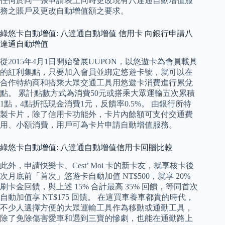
任何於同一張申請表上同時更改現有八達通自動增值服
務之賬戶及更改自動增值額之要求。
綠悠卡自動增值: 八達通自動增值 信用卡 向銀行申請八
達通自動增值
從2015年4月1日開始發展UUPON，以悠遊卡為會員載具
的紅利集點，只要加入會員並綁定悠遊卡號，就可以在
合作特約商和搭乘大眾交通工具用悠遊卡消費進行累兌
點。 累計點數方式為消費50元或搭乘大眾運輸五次累積
1點，4點折抵現金消費1元，反饋率0.5%。 由銀行所特
製卡片，除了信用卡功能外，卡片內餘額可支付交通費
用、小額消費，用戶可為卡片申請自動增值服務。
綠悠卡自動增值: 八達通自動增值信用卡回贈比較
此外，申請快樂卡、Cest’ Moi 卡的新卡友，就享核卡後
次月底前「首次」悠遊卡自動加值 NT$500，就享 20%
刷卡金回饋，與上述 15% 合計最高 35% 回饋，等同首次
自動加值享 NT$175 回饋。 在這買車養車都貴的時代，
不少人選擇方便的大眾運輸工具作為移動或通勤工具，
除了免除傷害愛車和遇到三寶的慘劇，也能在通勤路上