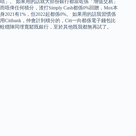
咭」。 如果用的話就大部份銀行都當咗係「增值交易」
而唔俾任何積分，渣打Simply Cash都係0%回贈，Mox本
身2021有1%，但2022起都係0%。 如果用的話我習慣係
用Citibank，仲會計到積分的，Citi一向都係電子錢包比
較穩陣同埋寬鬆既銀行，至於其他既我都無再試了。