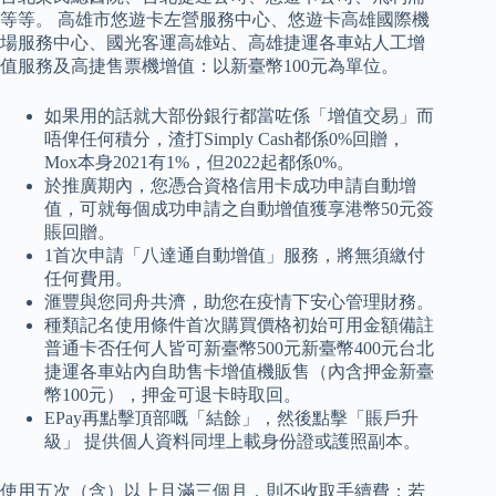
等等。 高雄市悠遊卡左營服務中心、悠遊卡高雄國際機
場服務中心、國光客運高雄站、高雄捷運各車站人工增
值服務及高捷售票機增值：以新臺幣100元為單位。
如果用的話就大部份銀行都當咗係「增值交易」而
唔俾任何積分，渣打Simply Cash都係0%回贈，
Mox本身2021有1%，但2022起都係0%。
於推廣期內，您憑合資格信用卡成功申請自動增
值，可就每個成功申請之自動增值獲享港幣50元簽
賬回贈。
1首次申請「八達通自動增值」服務，將無須繳付
任何費用。
滙豐與您同舟共濟，助您在疫情下安心管理財務。
種類記名使用條件首次購買價格初始可用金額備註
普通卡否任何人皆可新臺幣500元新臺幣400元台北
捷運各車站內自助售卡增值機販售（內含押金新臺
幣100元），押金可退卡時取回。
EPay再點擊頂部嘅「結餘」，然後點擊「賬戶升
級」 提供個人資料同埋上載身份證或護照副本。
使用五次（含）以上且滿三個月，則不收取手續費；若