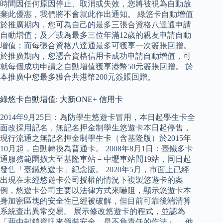
時間因任何原因停止、取消或失效，您將被視為自動放
棄此優惠，我們將不會就此作出通知。 綠悠卡自動增值
於推廣期內，您可為自己的最多三張合資格八達通申請
自動增值；及╱或為最多三位年滿12歲的親友申請自動
增值；而每張合資格八達通最多可獲享一次簽賬回贈。
於推廣期內，您憑合資格信用卡成功申請自動增值，可
就每個成功申請之自動增值獲享港幣50元簽賬回贈。 於
本推廣中您最多獲合共港幣200元簽賬回贈。
綠悠卡自動增值: 大新ONE+ 信用卡
2014年9月25日：為防學生悠遊卡冒用，本日起學生卡全
面改採用記名，無記名押金制學生悠遊卡本日起停售，
現行流通之無記名押金制學生卡（含基隆版）於2015年
10月起，自動轉換為普通卡。 2008年8月1日：臺鐵多卡
通服務範圍擴大至基隆車站－中壢車站間19站，同日起
發售「臺鐵悠遊卡」紀念版。 2020年5月，市面上已經
出現在未經悠遊卡公司授權的情況下複製悠遊卡的案
例，悠遊卡公司主要以法律方式來嚇阻，顯示悠遊卡本
身加密區塊的安全性已經被破解，但目前可靠後端清算
系統查出異常交易。 展示修改悠遊卡的程式，並認為
「藉由封鎖資訊來假裝安全，是不負責任的作法」。 他