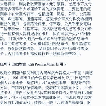
未達標準，則需收取新臺幣20元手續費。 悠遊卡可支付
臺灣多個縣市大眾運輸工具的搭乘費用，主要使用的範
圍集中在全臺各縣市，包括捷運、鐵路、公車、公路客
運、國道客運、渡船等等。 悠遊卡亦可支付與交通相關
服務的費用，包括路邊停車、停車場、公共單車及電動
二輪車租借、計程車等。 記名版悠遊卡是悠遊卡公司發
行一種有個人資料紀錄的卡片，因而可以掛失及找回餘
額。 目前推出的包括一般民眾自行申請的記名悠遊卡、
社區門禁悠遊卡、公司機關識別證悠遊卡、學生證悠遊
卡、原創版悠遊卡等。 除非是因卡片內部損壞必需換
卡，否則退還卡片需收取行政手續費新臺幣20元。
綠悠卡自動增值: Citi PremierMiles 信用卡
政府亦將開始接受3個月內滿60歲合資格人士申請「樂悠
咭」。 1961年出生的合資格長者已可於12月1日起申請
個人八達通卡「樂悠咭」以2元優惠乘車！ 樂悠咭申請
方法、申請表格派發地點、交表時間等詳見下文。 主卡
持卡人可替自己及多至3位其附屬卡持卡人申請自動增值
服務，但不可替其他親友申請此服務。 欲為現有之親友
更改自動增值金額，請按此下載「八達通自動增值」服