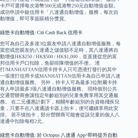
卡戶可選擇每次港幣500元或港幣250元自動增值金額。
成功申請中銀信用卡「八達通自動增值」服務，每次自
動增值，即可享簽賬積分獎賞。
綠悠卡自動增值: Citi Cash Back 信用卡
您可為自己及多達3位親友申請八達通自動增值服務，每
當您或您親友的八達通之儲值額不足時，其八達通將自
動增值HK$250 / HK$500 / HK$1,000，並直接從您的富
邦信用卡戶口扣除，免卻排隊增值的不便。 渣
打/MANHATTAN信用卡持卡人只可憑渣打發行的其中
一張渣打信用卡或MANHATTAN信用卡為自己申請八達
通自動增值服務。 另外，持卡人可為最多3位附屬卡持
有人申請最多3張八達通自動增值服務。 現時個別公共
交通營辦商會讓指定年齡組別的兒童免費享用其交通服
務。 在二元優惠計劃下，相關年齡組別的合資格殘疾兒
童，只要不在八達通讀卡器上拍卡，便可繼續享用此安
排。 若不慎拍卡，部分營辦商可能會從該兒童的個人八
達通中扣除每程2元。
綠悠卡自動增值: 於 Octopus 八達通 App^即時提升自動