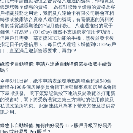
使用您申請自動增值之合資格八達通的號碼，作核實及
鑑定您獲享優惠的資格。 為核對您獲享優惠的資格及客
戶相關服務之用途，我們及八達通卡有限公司將會互相
轉移或披露該合資格八達通的號碼，有關優惠的資料將
會於獎賞誌賬期後的7個月後銷毀。 八達通推出的電子
錢包「好易畀」(O! ePay) 雖然不支援綁定信用卡功能，
但用戶只需要一部支援NFC功能的手機，然後於發卡後
指定日子內憑信用卡，每日從八達通卡增值到O! EPay戶
口，直至滿足迎新簽賬要求，再由O!
綠悠卡自動增值: 申請八達通自動增值需要收取手續費
嗎？
今年6月1日起，紙本申請表派發地點將增至超過540個，
新增在190多個房屋委員會轄下屋邨辦事處和房屋協會轄
下屋邨派發。 閣下須緊記當按下連結及於瀏覽器打開新
的視窗時，閣下將受所瀏覽之第三方網站的使用條款及
私隱政策所約束。 此超連結只為閣下帶來方便及提供資
訊之用。
綠悠卡自動增值: 如何由好易畀 Lite 賬戶升級至好易畀
Plus 或好易畀 Pro 賬戶？