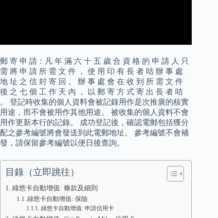
郵 寄 申 請：凡 年 滿 六 十 五 歲 合 資 格 的 申 請 人 只
需 將 申 請 所 需 文 件 ， 使 用 印 有 長 者 咭 辦 事 處
地 址 之 信 封 寄 回 。 辦 事 處 會 在 收 到 所 需 文 件
後 之 七 個 工 作 天 內 ， 以 郵 寄 方 式 寄 出 長 者 咭
。 登記時收集的個人資料會被記錄用作是次推廣的核實
用途，而不會被用作其他用途。 被收集的個人資料不會
用作更新本行的記錄。 成功登記後，確認電郵包括獲分
配之參考編號將會發送到此電郵地址。 參考編號不會補
發，請保留參考編號以便日後查詢。
目錄（立即跳往）
綠悠卡自動增值: 條款及細則
綠悠卡自動增值: 保險
綠悠卡自動增值: 申請信用卡