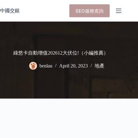
Skip
to
中國交銀
SEO服務查詢
content
綠悠卡自動增值202612大伏位!（小編推薦）
benlau
April 20, 2023
地產