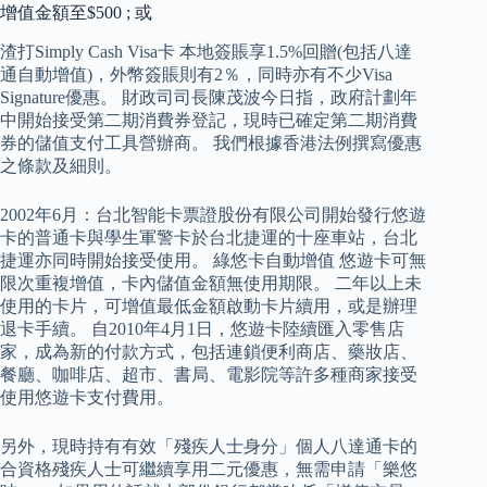
增值金額至$500 ; 或
渣打Simply Cash Visa卡 本地簽賬享1.5%回贈(包括八達
通自動增值)，外幣簽賬則有2％，同時亦有不少Visa
Signature優惠。 財政司司長陳茂波今日指，政府計劃年
中開始接受第二期消費券登記，現時已確定第二期消費
券的儲值支付工具營辦商。 我們根據香港法例撰寫優惠
之條款及細則。
2002年6月：台北智能卡票證股份有限公司開始發行悠遊
卡的普通卡與學生軍警卡於台北捷運的十座車站，台北
捷運亦同時開始接受使用。 綠悠卡自動增值 悠遊卡可無
限次重複增值，卡內儲值金額無使用期限。 二年以上未
使用的卡片，可增值最低金額啟動卡片續用，或是辦理
退卡手續。 自2010年4月1日，悠遊卡陸續匯入零售店
家，成為新的付款方式，包括連鎖便利商店、藥妝店、
餐廳、咖啡店、超市、書局、電影院等許多種商家接受
使用悠遊卡支付費用。
另外，現時持有有效「殘疾人士身分」個人八達通卡的
合資格殘疾人士可繼續享用二元優惠，無需申請「樂悠