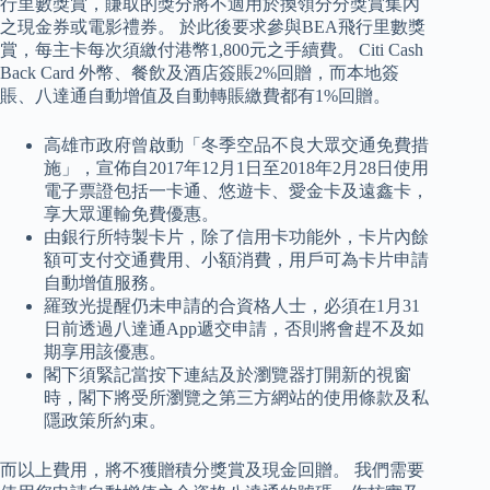
行里數獎賞，賺取的獎分將不適用於換領分分獎賞集內
之現金券或電影禮券。 於此後要求參與BEA飛行里數獎
賞，每主卡每次須繳付港幣1,800元之手續費。 Citi Cash
Back Card 外幣、餐飲及酒店簽賬2%回贈，而本地簽
賬、八達通自動增值及自動轉賬繳費都有1%回贈。
高雄市政府曾啟動「冬季空品不良大眾交通免費措
施」，宣佈自2017年12月1日至2018年2月28日使用
電子票證包括一卡通、悠遊卡、愛金卡及遠鑫卡，
享大眾運輸免費優惠。
由銀行所特製卡片，除了信用卡功能外，卡片內餘
額可支付交通費用、小額消費，用戶可為卡片申請
自動增值服務。
羅致光提醒仍未申請的合資格人士，必須在1月31
日前透過八達通App遞交申請，否則將會趕不及如
期享用該優惠。
閣下須緊記當按下連結及於瀏覽器打開新的視窗
時，閣下將受所瀏覽之第三方網站的使用條款及私
隱政策所約束。
而以上費用，將不獲贈積分獎賞及現金回贈。 我們需要