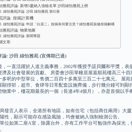
怡雅苑評論: 新增5廈納入強檢名單 沙田綠怡雅苑上榜
綠怡雅苑評論: 沙田 綠怡雅苑 第02座
苑評論: 按揭計算機
綠怡雅苑評論: 申請「白居二」按揭有何要注意？綠怡雅苑裝修按揭解構
怡雅苑評論: 物業地圖
綠怡雅苑評論: 新聞專題
關文章:
論: 沙田 綠怡雅苑 (宣傳期已過)
後，一直活躍於人道主義事務，2002年獲授予諾貝爾和平獎，
經濟及社會發展的貢獻。 房委會沙田單幢居屋嘉順苑樓高三十四
十多呎的中型單位，售價二百四十多萬至三百二十七萬元。 屋苑
屋顯徑邨，超市、食肆等日常配套設施齊備，步行幾分鐘可到顯徑
契物業中，樓花期最長的一個（長達4年4個月），亦是首個以手
局發言人表示，全港所有地區，如有住宅（包括商住兩用）大廈
陽性，顯示可能存在感染風險，均會被納入強制檢測公告。
單位如第二座A室，除露台外，亦有工作平台可勉強作為採光，
。