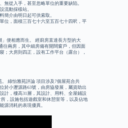
、無從入手，甚至忽略單位的重要缺陷。
設流動採樣站。
料簡介由明日起可供索取。
單位，面積三百七十六至五百七十四呎，平
」便相應而生。 經廚房直達長方型的大
通往兩房，其中細房備有開闊窗戶，但因面
就寢；大房則四正，設有工作平台（露台），
。 綠怡雅苑評論 項目涉及7個屋苑合共
是位於小瀝源路63號，由房協發展，屬資助出
式設計，樓高31層，其設計、用料、全屋鋪設
會所，設施包括遊戲室和休憩室等，以及佔地
在能源消耗的表現優異。