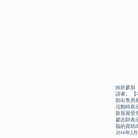
由於參加
請者。 
助出售房
活動時表
新居屋受
廖志財表
協的資助
2016年