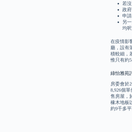
若沒
政府
申請
另一
均呎
在疫情影
廳，設有
積較細，
惟只有約
綠怡雅苑評
房委會於
8,926
售房屋，於
橡木地板
約9千多