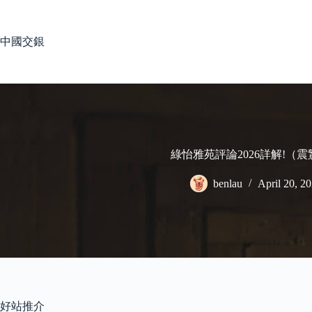
Skip
to
content
中國交銀
綠怡雅苑評論2026詳解!（
benlau
April 20, 2
好站推介