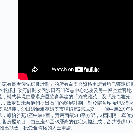
「家有長者優先選樓計劃」的所有白表合資格申請者均已獲邀選
【本報訊】政府計劃收回沙田石門傑志中心地皮及另一幅空置官地
屋，模式與現由香港房屋協會興建的「綠悠雅苑」及「綠怡雅苑」
示，政府暫未向他們提出石門的發展計劃，對於體育界強烈反對
市場追捧，沙田綠怡雅苑綠表市場錄第2宗成交，一個中層2房單位
示，綠怡雅苑3座中層E室，實用面積513平方呎，2房間隔，單位
出售房屋項目，由三座35至38層高的住宅大樓組成，合共提供1,
2月推出預售，接受合資格的人士申請。