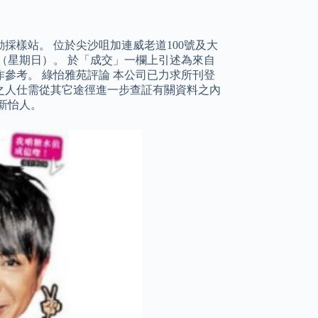
採樣站。 位於尖沙咀加連威老道100號及大
（星期日）。 於「成交」一欄上引述為來自
參考。 綠怡雅苑評論 本公司已力求所刊登
之人仕需從其它途徑進一步查証有關資料之內
新怡人。