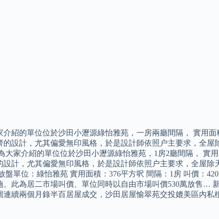
家介紹的單位位於沙田小瀝源綠怡雅苑，一房兩廳間隔， 實用面積
齊的設計，尤其偏愛無印風格，於是設計師依照户主要求，全屋除
次為大家介紹的單位位於沙田小瀝源綠怡雅苑，1房2廳間隔， 實用
的設計，尤其偏愛無印風格，於是設計師依照户主要求，全屋除天
放盤單位：綠怡雅苑 實用面積：376平方呎 間隔：1房 叫價：420
施、此為居二市場叫價、單位同時以自由市場叫價530萬放售… 
圍連續兩個月錄半百居屋成交，沙田居屋愉翠苑交投媲美區內私