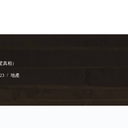
震驚真相）
023
地產