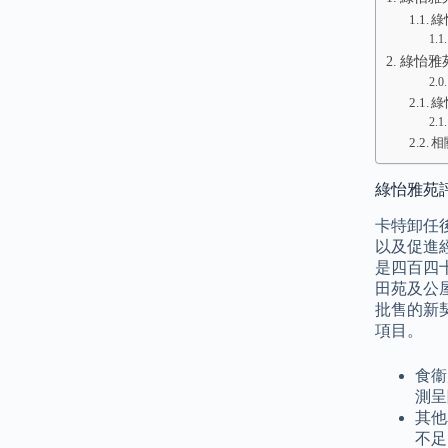
綠
綠怡雅
綠
相
綠怡雅苑評
卡特卸任
以及促進
是四百四
田苑及公
批售的新
項目。
食衞
測呈
其他
不足