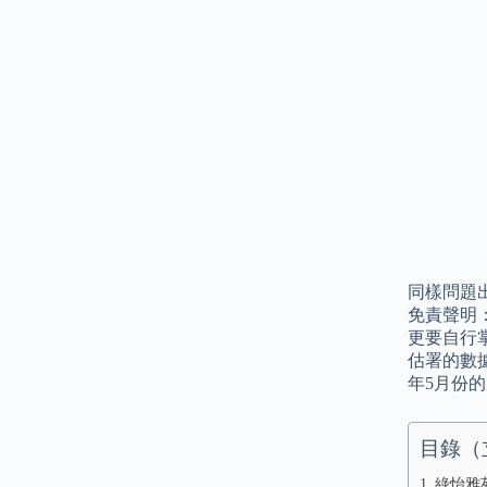
同樣問題
免責聲明
更要自行
估署的數據
年5月份的
目錄（
綠怡雅苑