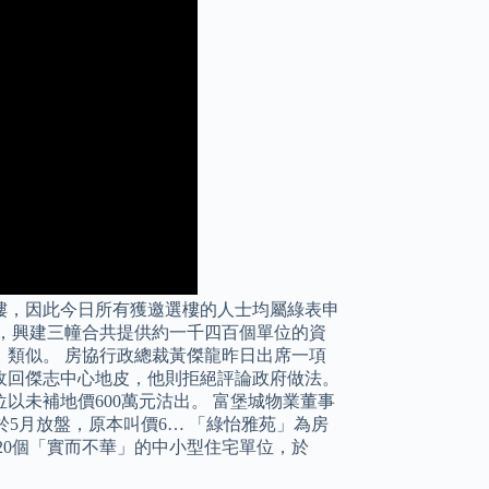
樓，因此今日所有獲邀選樓的人士均屬綠表申
，興建三幢合共提供約一千四百個單位的資
類似。 房協行政總裁黃傑龍昨日出席一項
收回傑志中心地皮，他則拒絕評論政府做法。
以未補地價600萬元沽出。 富堡城物業董事
於5月放盤，原本叫價6… 「綠怡雅苑」為房
020個「實而不華」的中小型住宅單位，於