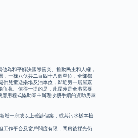
表揚他為和平解決國際衝突、推動民主和人權，
層，一梯八伙共二百四十八個單位，全部都
提供兒童遊樂場及泊車位，鄰近另一居屋嘉
商場。 值得一提的是，此屋苑是全港需要
機應用程式協助業主辦理收樓手續的資助房屋
新增一宗或以上確診個案，或其污水樣本檢
但工作平台及窗戶闊度有限，間房後採光仍