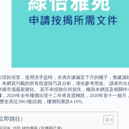
出現於浴室，使用洗手盆時，水滴亦滲漏至下方的櫃子，詹建議
：本網頁刊載的所有投資技巧及分析，僅供參考用途。 讀者作出
掌握市場最新變化。 若不幸招致任何損失，概與本網頁及相關作
，2020年全年樓價出現十二年來首度轉跌，2020年首十一個月，
歷史高位396.9點比較，樓價則累跌4.16%。
立即跳往）
評論: 沙田 綠怡雅苑 (宣傳期已過)