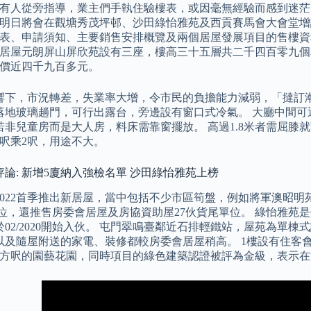
有人從旁指導，業主們手執住驗樓表，或因毫無經驗而感到迷茫
明日將會在觀塘秀茂坪邨、沙田綠怡雅苑及西貢賽馬會大會堂增
表、申請須知、主要銷售安排概覽及兩個居屋發展項目的售樓資
居屋元朗屏山屏欣苑設有三座，樓高三十五層共二千四百零九個
價近四千九百多元。
響下，市況轉差，失業率大增，令市民的負擔能力減弱，「撻訂潮
落地玻璃趟門，可行出露台，旁邊設有窗口式冷氣。 大廳中間可
若非兒童房而是大人房，料床需靠窗擺放。 高過1.8米者需屈膝
5呎乘2呎，用途不大。
論: 新增5廈納入強檢名單 沙田綠怡雅苑上榜
2022首季推出新居屋，當中包括不少市區筍盤，例如將軍澳昭明苑
個單位，還推售房委會居屋及房協資助屋27伙貨尾單位。 綠怡雅苑
02/2020開始入伙。 屯門翠鳴臺鄰近石排輕鐵站，屋苑為單棟
以及隨屋附送的家電、裝修都較房委會居屋稍高。 1樓設有住客
平方呎的園藝花園，同時項目的綠色建築認證被評為金級，表示