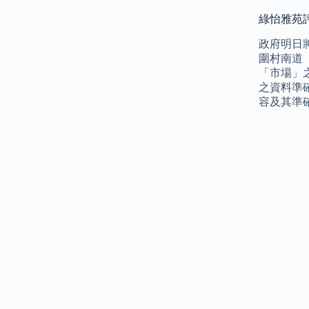
綠怡雅苑評
政府明日
圍村南道
「市場」
之資料準
容及其準