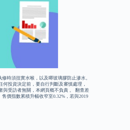
執修時須扭實水喉，以及唧玻璃膠防止滲水。
任何投資決定前，要自行判斷及審慎處理，
者與受訪者無關，本網頁概不負責 。 翻查差
售價指數累積升幅收窄至0.32%，若與2019