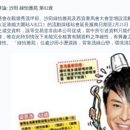
論: 沙田 綠怡雅苑 第02座
將會在觀塘秀茂坪邨、沙田綠怡雅苑及西貢賽馬會大會堂增設流動
（近港鐵大圍站A出口）的流動採樣站會延長服務日期至2月21日
之成交資料，該等交易並非由本公司促成，當中所引述資料只能作
確，唯在此特別情況下未能完全核實有關資料之準確性，有興趣
確性。 「綠怡雅苑」位處沙田小瀝源路，背靠茂綠山巒，環境清