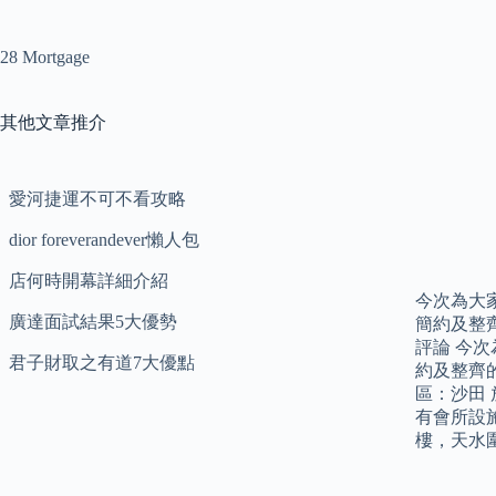
28 Mortgage
其他文章推介
愛河捷運不可不看攻略
dior foreverandever懶人包
店何時開幕詳細介紹
今次為大
廣達面試結果5大優勢
簡約及整
評論 今
君子財取之有道7大優點
約及整齊
區：沙田 
有會所設
樓，天水