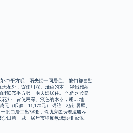
375平方呎，兩夫婦一同居住。 他們都喜歡
天花外，皆使用深、淺色的木… 綠怡雅苑
面積375平方呎，兩夫婦居住。 他們喜歡簡
花外，皆使用深、淺色的木器，運… 地
萬元（呎價：11,170元） 備註：極新居屋、
新一批白居二出籠後，資助房屋表現遠勝私
樓沙田第一城，居屋市場氣氛熾熱和高漲。