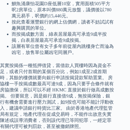
鰂魚涌康怡花園D座低層10室，實用面積505平方
呎2房單位，原本叫價880萬元放盤，議價後以780
萬元易手，呎價約15,446元。
按此查看滙豐銀行的網上估價網，讀者不妨試試有
趣興購買的單位。
而按揭成數方面，綠表居屋最高可承造9成半按
揭，白表居屋最高可承造9成按揭。
該層有單位曾有女子多年前從屋內跳樓身亡而淪為
凶宅，放售單位屬凶宅同層戶。
其實按揭係一種抵押借貸，當借款人買樓時因為資金不
足，或者只付首期的某個百分比，例如1成至2成首期
時，其餘的樓價就要向銀行申請按揭貸款幫助置業。 房
協樓一手按揭成數最高可達9成，因為只要乎合條件就有
房協擔保，所以可以不經 HKMC 直接於銀行做高成數按
揭。 但要留意，因是銀行直接借9成，無按揭保險，銀
行有機會需要進行壓力測試，如9按也可能不能計浮動收
入，建議申請銀行時貨比三家。 由於香港地產代理監管
局有規定，地產代理在促成交易時，不能作出故意失實
陳述或誤導消費者，否則該代理已等同犯罪，一經定罪
有關代理可被判罰款，甚至被撤銷牌照。