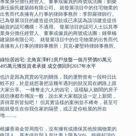
專業身分擔任經營人、董事或僱員的商號或法團：劉榮
廣伍振民建築師有限公司。 就發展項目中的住宅物業的
出售而代表擁有人行事的律師事務所：李郭羅律師行。
已為發展項目的建造提供貸款或已承諾為該項建造提供
融資的認可機構：不適用。 發展項目的認可人士以其專
業身分擔任經營人、董事或僱員的商號或法團：鍾華楠
建築師有限公司。 就發展項目中的住宅物業的出售而代
表擁有人行事的律師事務所：貝克•麥堅時律師事務所。
綠怡居凶宅: 北角富澤軒2房戶放盤一個月劈價85萬元
495萬元獲投資者承接 成交價回到2017年水平
也許是因為買賣凶宅的關係，我的運勢曾有一段時日比
較不好，於是就想著把這幾年遇到的狀況寫在網路上跟
大家分享。 一棟奪走六人的凶宅，這樣駭人聽聞的房子
就彷彿都市傳說一般，說出來大家都說這一定上新聞，
弄得眾所皆知吧！ 但其實這樣的案例並不稀奇，甚至可
能就發生在你我住家的隔壁，或正是你租屋的所在
地……。
根據香港金管局指引，沒有擁有或擔保其他按揭物業的
申請人，基本供款與入息比率上限為50%，按揭封頂位