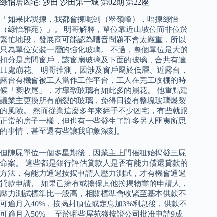
綠怡居凶宅: 沙田 沙田第一城 第02期 第22座
「如果比我揀，我都會揀呢到（翠嶺峰），唔揀綠怡
（綠怡雅苑）」。 明哥解釋，單位靠近山坡位而非位於
繁忙地段，發展商可能認為嘈音問題不會太嚴重，所以
只為單位安裝一層的強化玻璃。 不過，整個單位最大的
扣分是房間窗戶，該窗扇玻璃及下面的玻璃，合共有達
11處崩花。 明哥推測，因涉及窗戶屬於低層、近露台，
露台有機會被工人當作工作平台，工人在完工收棚的時
候「衰收尾」，才導致玻璃有如此多的崩花。 他重點建
議業主更換所有崩裂的玻璃，免得日後有整塊玻璃爆裂
的風險。 然而從業這麼多年來經手不少凶宅，有些就跟
正常的房子一樣，但也有一些發生了許多另人匪夷所思
的事情，甚至還有些讓我印象深刻。
但陳屍單位一個多星期後，因業主上門催租始揭發三屍
命案。 這些都是銀行評估貸款人是否有能力償還貸款的
方法，有能力通過按揭申請人壓力測試，才有機會通過
貸款申請。 如果已擁有或擔保其他按揭物業的申請人，
壓力測試標準比一般高，相關標準會收緊至基本供款不
可逾月入40%，按揭封頂位或定息加3%利息後，供款不
可逾月入50%。 至於哪些屋苑獲按證公司批准申請9成