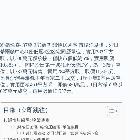
粉嶺逸峯437萬 2房新低 綠怡居凶宅 市場消息指，沙田
希爾頓中心B座低層4室凶宅同層單位，實用283平方
呎，以308萬元獲承接，僅較市價低約5%，實用呎價
10,883元。 同區沙田第一城41座低層E室，為「3按」單
位，以337萬元轉售，實用284平方呎，呎價11,866元。
另長沙灣喜雅錄本年首宗二手成交，1座中層E室兩房單
位，實用面積461平方呎，開價680萬元，1日內減55萬以
625萬元成交，實用呎價13,557元。
目錄（立即跳往）
綠怡居凶宅: 物業地圖
綠怡居凶宅: 綠怡居凶宅: 單位數目
綠怡居凶宅: 沙田 沙田第一城 第02期 第22座