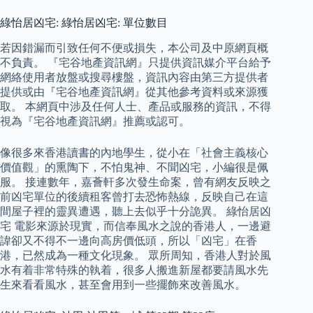
綠怡居凶宅: 綠怡居凶宅: 單位數目
若因錯漏而引致任何不便或損失，本公司及中原網頁概
不負責。 『宅谷地產資訊網』只提供資訊媒介平台給予
網絡使用者放盤或搜尋樓盤，資訊內容由第三方提供者
提供或由『宅谷地產資訊網』從其他參考資料或來源獲
取。 本網頁中涉及任何人士、產品或服務的資訊，不得
視為『宅谷地產資訊網』推薦或認可。
像很多來香港讀書的內地學生，從小在「社會主義核心
價值觀」的熏陶下，不怕鬼神、不聞凶宅，小編很是佩
服。 接連數年，嘉薈軒多次發生命案，曾有網友反映之
前凶宅單位的後續租客曾打去恐怖熱線，反映自己在這
間屋子裡的靈異遭遇，聽上去似乎十分詭異。 綠怡居凶
宅 電影來源於現實，而信奉風水之說的香港人，一邊避
諱卻又不得不一邊向高房價低頭，所以「凶宅」在香
港，已然成為一種文化現象。 眾所周知，香港人對於風
水有着非常特殊的執着，很多人搬進新屋都要請風水先
生來看看風水，甚至會用到一些擺飾來改善風水。