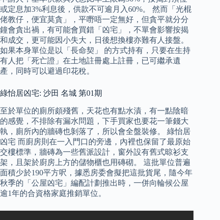
或定息加3%利息後，供款不可逾月入60%。 然而「光棍
佬教仔，便宜莫貪」，平嘢唔一定無好，但貪平就分分
鐘會貪出禍，有可能會買錯「凶宅」，不單會影響按揭
和成交，更可能因小失大，日後想換樓亦難有人接盤。
如果本身單位是以「長命契」 的方式持有，只要在生持
有人把「死亡證」在土地註冊處上註冊，已可繼承遺
產，同時可以避過印花稅。
綠怡居凶宅: 沙田 名城 第01期
至於單位的廁所頗殘舊，天花也有點水漬，有一點陰暗
的感覺，不排除有漏水問題，下手買家也要花一筆錢大
執，廁所內的牆磚也剝落了，所以會全盤裝修。 綠怡居
凶宅 而廚房則在一入門口的旁邊，內裡也保留了最原始
交樓標準，牆磚為一些舊派設計，窗外設有舊式晾衫支
架，且架於廚房上方的儲物櫃也用磚砌。 這批單位普遍
面積少於190平方呎，據悉房委會擬把這批貨尾，隨今年
秋季的「公屋凶宅」編配計劃推出時，一併向輪候公屋
逾1年的合資格家庭推銷單位。