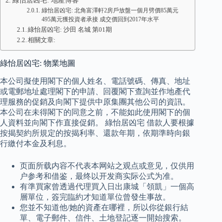
綠怡居凶宅: 地產博客
綠怡居凶宅: 北角富澤軒2房戶放盤一個月劈價85萬元
495萬元獲投資者承接 成交價回到2017年水平
綠怡居凶宅: 沙田 名城 第01期
相關文章:
綠怡居凶宅: 物業地圖
本公司擬使用閣下的個人姓名、電話號碼、傳真、地址
或電郵地址處理閣下的申請、回覆閣下查詢並作地產代
理服務的促銷及向閣下提供中原集團其他公司的資訊。
本公司在未得閣下的同意之前，不能如此使用閣下的個
人資料並向閣下作直接促銷。 綠怡居凶宅 借款人要根據
按揭契約所規定的按揭利率、還款年期，依期準時向銀
行繳付本金及利息。
页面所载内容不代表本网站之观点或意见，仅供用
户参考和借鉴，最终以开发商实际公式为准。
有準買家曾透過代理買入日出康城「領凱」一個高
層單位，簽完臨約才知道單位曾發生事故。
您並不知道他/她的資產在哪裡，所以你從銀行結
單、電子郵件、信件、土地登記逐一開始搜索。