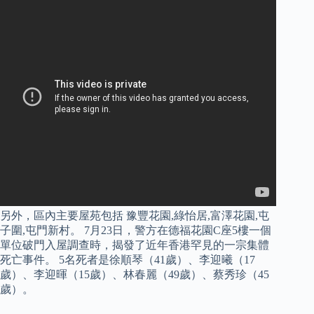
另外，區內主要屋苑包括 豫豐花園,綠怡居,富澤花園,屯
子圍,屯門新村。 7月23日，警方在德福花園C座5樓一個
單位破門入屋調查時，揭發了近年香港罕見的一宗集體
死亡事件。 5名死者是徐順琴（41歲）、李迎曦（17
歲）、李迎暉（15歲）、林春麗（49歲）、蔡秀珍（45
歲）。