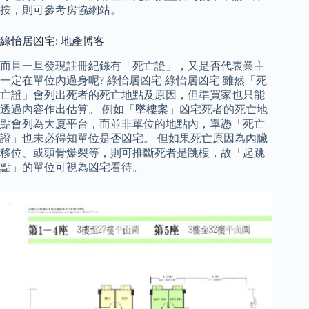
按，則可參考房協網站。
綠怡居凶宅: 地產博客
而且一旦發現註冊紀錄有「死亡證」，又是否代表業主
一定在單位內過身呢? 綠怡居凶宅 綠怡居凶宅 雖然「死
亡證」會列出死者的死亡地點及原因，但準買家也只能
透過內容作出估算。 例如「墜樓案」凶宅死者的死亡地
點會列為大廈平台，而並非單位的地點內，單憑「死亡
證」也未必得知單位是否凶宅。 但如果死亡原因為內臟
移位、或頭骨爆裂等，則可推斷死者是跳樓，故「起跳
點」的單位可視為凶宅看待。