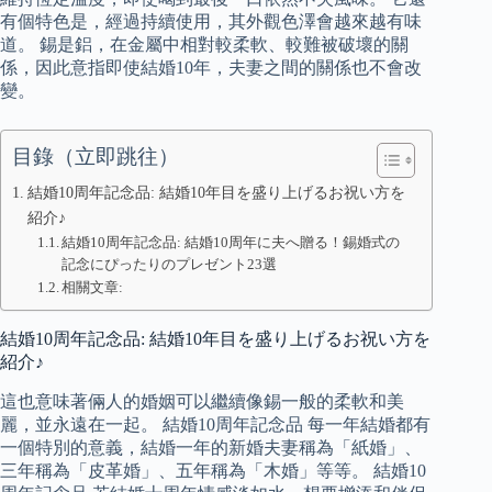
有個特色是，經過持續使用，其外觀色澤會越來越有味
道。 錫是鋁，在金屬中相對較柔軟、較難被破壞的關
係，因此意指即使結婚10年，夫妻之間的關係也不會改
變。
目錄（立即跳往）
結婚10周年記念品: 結婚10年目を盛り上げるお祝い方を
紹介♪
結婚10周年記念品: 結婚10周年に夫へ贈る！錫婚式の
記念にぴったりのプレゼント23選
相關文章:
結婚10周年記念品: 結婚10年目を盛り上げるお祝い方を
紹介♪
這也意味著倆人的婚姻可以繼續像錫一般的柔軟和美
麗，並永遠在一起。 結婚10周年記念品 每一年結婚都有
一個特別的意義，結婚一年的新婚夫妻稱為「紙婚」、
三年稱為「皮革婚」、五年稱為「木婚」等等。 結婚10