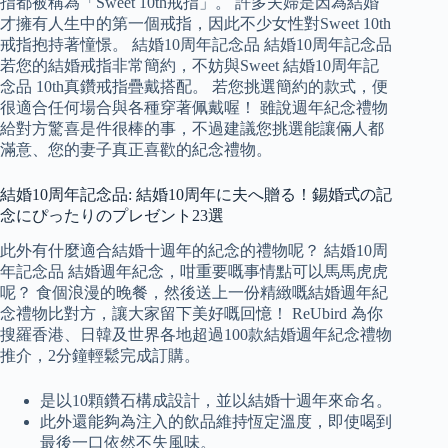
指都被稱為「Sweet 10th戒指」。 許多夫婦是因為結婚
才擁有人生中的第一個戒指，因此不少女性對Sweet 10th
戒指抱持著憧憬。 結婚10周年記念品 結婚10周年記念品
若您的結婚戒指非常簡約，不妨與Sweet 結婚10周年記
念品 10th真鑽戒指疊戴搭配。 若您挑選簡約的款式，便
很適合任何場合與各種穿著佩戴喔！ 雖說週年紀念禮物
給對方驚喜是件很棒的事，不過建議您挑選能讓倆人都
滿意、您的妻子真正喜歡的紀念禮物。
結婚10周年記念品: 結婚10周年に夫へ贈る！錫婚式の記
念にぴったりのプレゼント23選
此外有什麼適合結婚十週年的紀念的禮物呢？ 結婚10周
年記念品 結婚週年紀念，咁重要嘅事情點可以馬馬虎虎
呢？ 食個浪漫的晚餐，然後送上一份精緻嘅結婚週年紀
念禮物比對方，讓大家留下美好嘅回憶！ ReUbird 為你
搜羅香港、日韓及世界各地超過100款結婚週年紀念禮物
推介，2分鐘輕鬆完成訂購。
是以10顆鑽石構成設計，並以結婚十週年來命名。
此外還能夠為注入的飲品維持恆定溫度，即使喝到
最後一口依然不失風味。