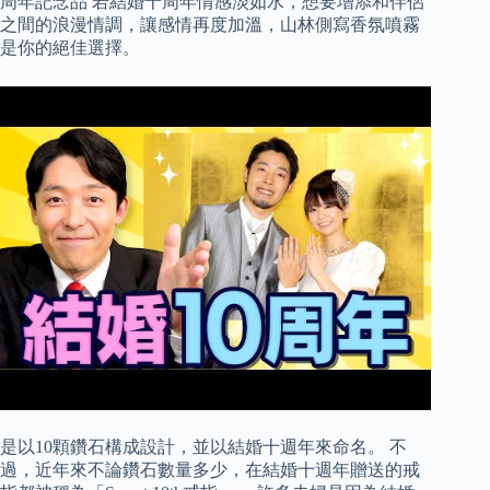
周年記念品 若結婚十周年情感淡如水，想要增添和伴侶
之間的浪漫情調，讓感情再度加溫，山林側寫香氛噴霧
是你的絕佳選擇。
是以10顆鑽石構成設計，並以結婚十週年來命名。 不
過，近年來不論鑽石數量多少，在結婚十週年贈送的戒