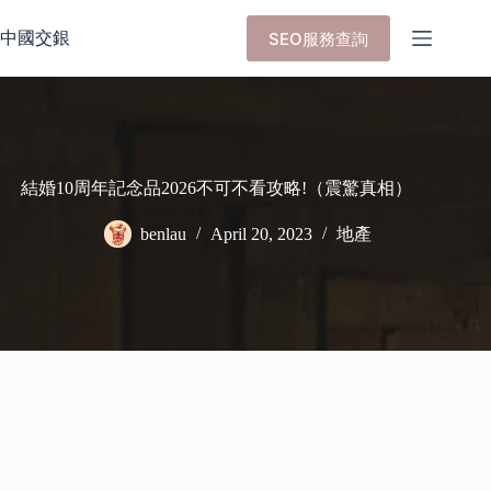
Skip
to
中國交銀
SEO服務查詢
content
結婚10周年記念品2026不可不看攻略!（震驚真相）
benlau
April 20, 2023
地產