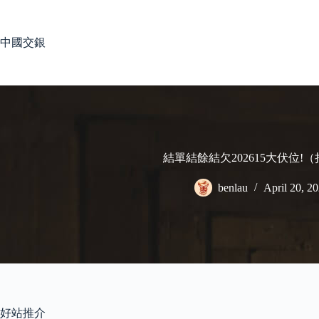
Skip
to
content
中國交銀
結單結餘結欠202615大伏位!
benlau
April 20, 2
好站推介