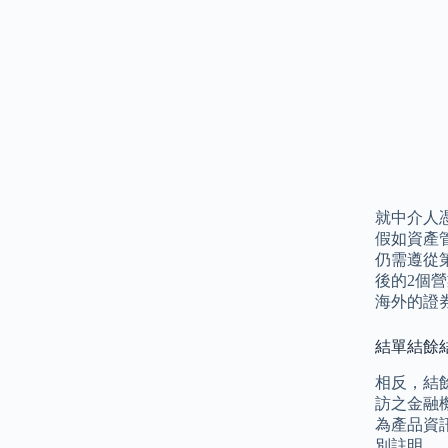
就中介人
假如資產
仍需遵從
後的2個
海外的證
結單結餘結
相反，結
訪之金融
為產品資
別註明。