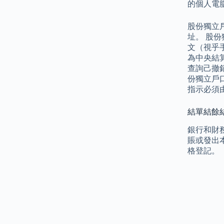
的個人電腦
股份獨立
址。 股
文（視乎
為中央結
查詢己撤
份獨立戶
指示必須
結單結餘結
銀行和財
賬或發出
格登記。