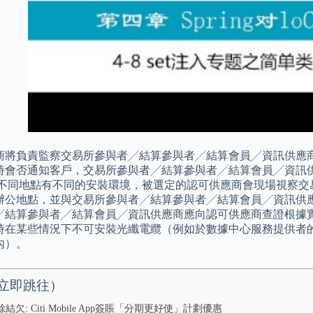
商將負責監察交易所參與者╱結算參與者╱結算會員╱資訊供應商
時會否通知客戶，交易所參與者╱結算參與者╱結算會員╱資訊
於不同地點有不同的安裝環境，被選定的認可供應商會現場視察交
辦公地點，並與交易所參與者╱結算參與者╱結算會員╱資訊供應
╱結算參與者╱結算會員╱資訊供應商應向認可供應商查證根據實
時在某些情況下不可安裝光纖電纜（例如於數據中心服務提供者
內）。
立即跳往）
結欠: Citi Mobile App簽賬「分期更好使」計劃優惠