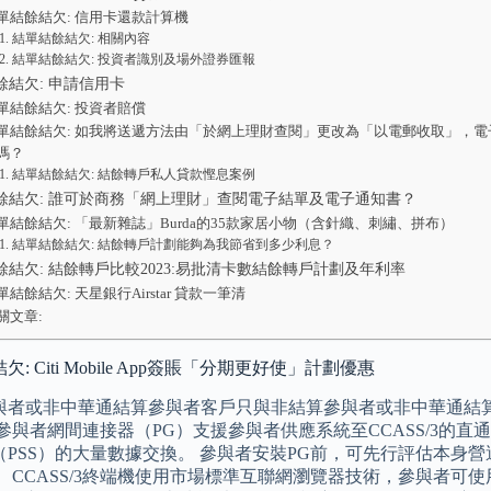
單結餘結欠: 信用卡還款計算機
結單結餘結欠: 相關內容
結單結餘結欠: 投資者識別及場外證券匯報
餘結欠: 申請信用卡
單結餘結欠: 投資者賠償
單結餘結欠: 如我將送遞方法由「於網上理財查閱」更改為「以電郵收取」，
嗎？
結單結餘結欠: 結餘轉戶私人貸款慳息案例
餘結欠: 誰可於商務「網上理財」查閱電子結單及電子通知書？
單結餘結欠: 「最新雜誌」Burda的35款家居小物（含針織、刺繡、拼布）
結單結餘結欠: 結餘轉戶計劃能夠為我節省到多少利息？
餘結欠: 結餘轉戶比較2023:易批清卡數結餘轉戶計劃及年利率
單結餘結欠: 天星銀行Airstar 貸款一筆清
關文章:
: Citi Mobile App簽賬「分期更好使」計劃優惠
與者或非中華通結算參與者客戶只與非結算參與者或非中華通結
於參與者網間連接器（PG）支援參與者供應系統至CCASS/3的
PSS）的大量數據交換。 參與者安裝PG前，可先行評估本身營運
 CCASS/3終端機使用市場標準互聯網瀏覽器技術，參與者可使用配備支