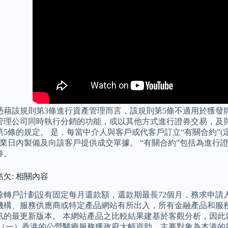
憑藉該規則第3條進行資產管理而言，該規則第5條不適用於獲發
管理公司同時執行分銷的功能，或以其他方式進行證券交易，及與
第5條的規定。 是，每當中介人與客戶或代客戶訂立“有關合約”(
營業日內製備及向該客戶提供成交單據。 “有關合約”包括為進行
券。
欠: 相關內容
餘轉戶計劃設有固定每月還款額，還款期最長72個月，務求申請
機構、服務供應商或特定產品網站有所出入，所有金融產品和服
訊的最更新版本。 本網站產品之比較結果建基於客觀分析，因此
 （一）香港的公營醫療服務獲政府大幅資助，主要對象為本港的