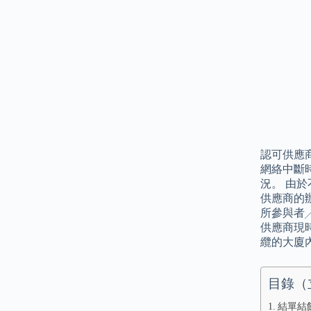
認可供應
網絡中斷
況。 由
供應商的
所參與者
供應商現
纜的大廈
目錄（
結單結餘