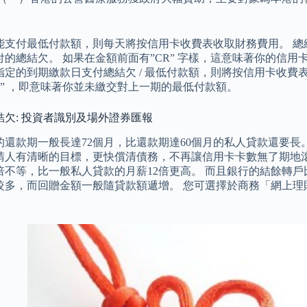
能支付最低付款額，則每天將按信用卡收費表收取財務費用。 總
付的總結欠。 如果在金額前面有”CR” 字樣，這意味著你的信用
指定的到期繳款日支付總結欠 / 最低付款額，則將按信用卡收費
diate” ，即意味著你並未繳交對上一期的最低付款額。
結欠: 投資者識別及場外證券匯報
的還款期一般長達72個月，比還款期達60個月的私人貸款還要長
請人有清晰的目標，更快償清債務，不再讓信用卡卡數無了期地滾
21倍不等，比一般私人貸款的月薪12倍更高。 而且銀行的結餘
較多，而回贈金額一般隨貸款額遞增。 您可選擇於商務「網上理