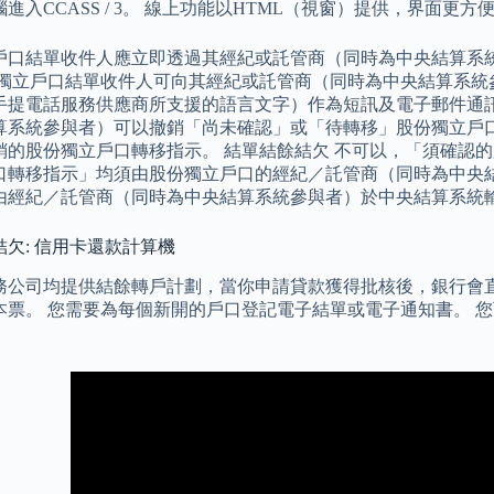
進入CCASS / 3。 線上功能以HTML（視窗）提供，界面更方
戶口結單收件人應立即透過其經紀或託管商（同時為中央結算系
份獨立戶口結單收件人可向其經紀或託管商（同時為中央結算系統
手提電話服務供應商所支援的語言文字）作為短訊及電子郵件通訊
算系統參與者）可以撤銷「尚未確認」或「待轉移」股份獨立戶口
銷的股份獨立戶口轉移指示。 結單結餘結欠 不可以，「須確認
口轉移指示」均須由股份獨立戶口的經紀／託管商（同時為中央結
由經紀／託管商（同時為中央結算系統參與者）於中央結算系統
欠: 信用卡還款計算機
務公司均提供結餘轉戶計劃，當你申請貸款獲得批核後，銀行會
本票。 您需要為每個新開的戶口登記電子結單或電子通知書。 