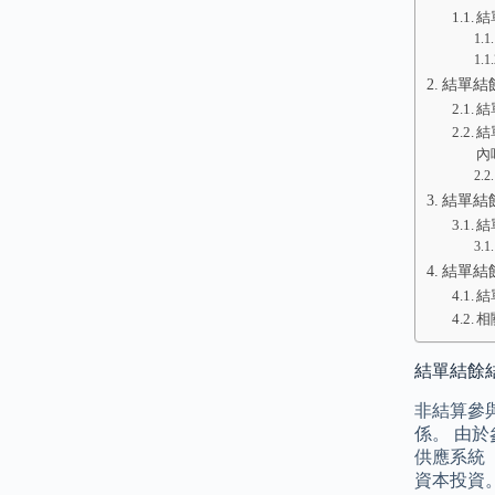
結
結單結
結
結
內
結單結
結
結單結
結
相
結單結餘結欠
非結算參
係。 由
供應系統（
資本投資。