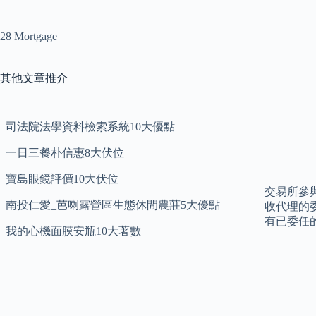
28 Mortgage
其他文章推介
司法院法學資料檢索系統10大優點
一日三餐朴信惠8大伏位
寶島眼鏡評價10大伏位
交易所參
南投仁愛_芭喇露營區生態休閒農莊5大優點
收代理的
有已委任
我的心機面膜安瓶10大著數