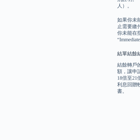
人）。
如果你未
止需要繳
你未能在
“Imme
結單結餘
結餘轉戶
額，讓申
18倍至
利息回贈
書。