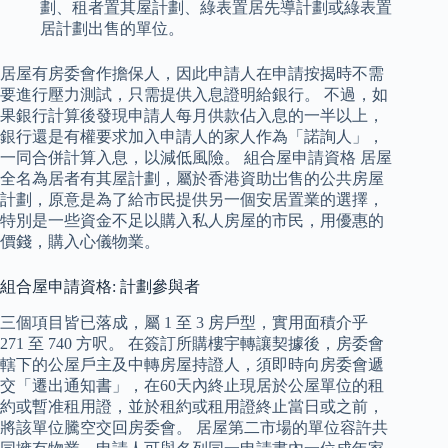
劃、租者置其屋計劃、綠表置居先導計劃或綠表置
居計劃出售的單位。
居屋有房委會作擔保人，因此申請人在申請按揭時不需
要進行壓力測試，只需提供入息證明給銀行。 不過，如
果銀行計算後發現申請人每月供款佔入息的一半以上，
銀行還是有權要求加入申請人的家人作為「諾詢人」，
一同合併計算入息，以減低風險。 組合屋申請資格 居屋
全名為居者有其屋計劃，屬於香港資助岀售的公共房屋
計劃，原意是為了給市民提供另一個安居置業的選擇，
特別是一些資金不足以購入私人房屋的市民，用優惠的
價錢，購入心儀物業。
組合屋申請資格: 計劃參與者
三個項目皆已落成，屬 1 至 3 房戶型，實用面積介乎
271 至 740 方呎。 在簽訂所購樓宇轉讓契據後，房委會
轄下的公屋戶主及中轉房屋持證人，須即時向房委會遞
交「遷出通知書」，在60天內終止現居於公屋單位的租
約或暫准租用證，並於租約或租用證終止當日或之前，
將該單位騰空交回房委會。 居屋第二市場的單位容許共