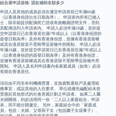
組合屋申請資格: 貸款補助名額多少
申請人及其他的成員必須在遞交申請表前已年滿60歲
（以香港身份證出生日期為準）。 申請表內所有已婚人
士，除非能提供配偶死亡證或有效離婚證明文件，否則
其配偶須列入申請表內。 申請人必須年滿18歲，並於提
交申請當日已在香港居住滿7年或以上（以香港身份證的
簽發日期為準）及持有香港身份證，並擁有香港居留權
或其在港居留並不受附帶逗留條件所限制。 申請人必須
年滿18歲，並於提交申請當日已在香港居住滿7年或以上
（以香港身份證的簽發日期為準）及持有香港身份證，
並擁有香港居留權或其在香港居留不受附帶逗留條件所
限制。 申請人及名列申請書內各家庭成員（如有）必須
長期在香港居住。
項目由不同非牟利機構營運，並負責甄選租戶及處理租
務事宜，或設其他的入住要求。 單位或優先編配給未曾
受惠於其他形式的社會房屋計劃之申請者。 如果二人屬
夫婦關係，則必須用同一份「二人以上家庭組合」申請
表，而不能分開遞交。 另外，家庭組合中的「家庭成
員」包括：夫婦、父母與子女（包括繼子女或養子）、
祖父母、外祖父母與孫等等親屬。