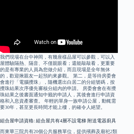
我們現場在台中神岡，有幾座樣品屋可以參觀，可以入
屋體驗隔熱、隔音、不僅親眼看；還能敲敲看，更重要
的是有專業的人員為您做介紹，而且現場是全年無休
的，歡迎揪親友一起預約來參觀。 第二，是等待房委會
會進行「電腦攪珠」，隨機選出白居二的分組號碼，按
攪珠結果次序優先審核分組內的申請。 房委會會在有攪
珠結果之後書面通知中籤的申請人，其後會進行申請資
格和入息資產審查。 年輕的單身一族申請公屋，動輒需
要30年，甚至更長時間才能上樓，的確令人絕望。
組合屋申請資格: 組合屋共有4層不設電梯 附送電器廚具
而東華三院共有20個公共服務單位，提供殯葬及廟祀2類