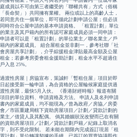
同擁有物業，申請人可與名列同一申請書內一位成年家
庭成員以不可由第三者繼受的「聯權共有」方式（俗稱
「長命契」）共同擁有業權。 兩位或以上的高齡人士，
若同意共住一個單位，即可循此計劃申請公屋；但必須
同時符合公屋申請的基本申請資格。 「租置計劃」單位
的業主及其戶籍內的所有認可家庭成員必須一同申請：
申請者可以是「租置計劃」的單位業主／聯名業主／戶
籍內的家庭成員。 組合屋租金並非劃一，參考社聯「社
會房屋共享計劃」，介乎綜援租金津貼最高金額及公屋
租金；若參考房委會租金援助計劃，租金水平不超過住
戶入息 25%。
過渡性房屋｜房協宣布，策誠軒「暫租住屋」項目於即
日起接受新一輪申請，為合資格的公屋輪候家庭提供過
渡性房屋，最快5月入伙。 《香港財經時報》報道有關
項目的單位資料、申請資格及方法。 申請人及名列申請
書內的家庭成員，均不能現為／曾為政府／房協／房委
會／市區重建局轄下資助房屋項目／計劃／貸款計劃的
業主／借貸人及其配偶。 倘其婚姻狀況改變而已在有關
的資助房屋項目／計劃／貸款計劃戶籍／紀錄上取消名
字，則不受此限制。 若未能在期限內完成簽訂現居「租
置計劃」單位轉讓契據的手續，已簽訂的買賣協議即作