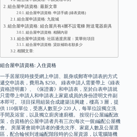
組合屋申請資格: 最新文章
組合屋申請資格: 申請手續 (綠表資格)
組合屋申請資格: 九龍城
組合屋申請資格: 組合屋共有4層不設電梯 附送電器廚具
組合屋申請資格: 相關內容
組合屋申請資格: 社區過渡房屋：英華街項目
組合屋申請資格: 貸款補助名額多少
相關文章:
組合屋申請資格: 入住資格
一手居屋現時接受網上申請、親身或郵寄申請表的方式
遞交申請表，費用為 $250。 綠表申請人需要帶上《綠表
資格證明書》、《保證書》和申請表，至於白表申請就
只需帶上申請人和申請表上家庭成員的身份證明文件副
本即可。 項目採用組裝合成建築法興建，樓高 3 層，提
供 110個單位，受惠人數至少 220 人，每單位設獨立洗
手間及浴室，以及獨立廚房連廚櫃。 按現行公屋編配政
策，合資格的公屋申請者共有三次(每次一個)編配公屋機
會。 房屋署會就申請者的優先次序、家庭人數及公屋選
區，配合輪候到達編配階段時的公屋資源，以電腦隨機