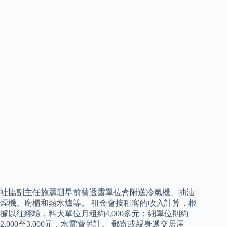
社協副主任施麗珊早前曾透露單位會附送冷氣機、抽油
煙機、廚櫃和熱水爐等。 租金會按租客的收入計算，根
據以往經驗，料大單位月租約4,000多元；細單位則約
2,000至3,000元，水電費另計。 郵寄或親身遞交居屋