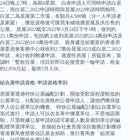
24日晚上7時，為期4星期。 白表申請人可同時申請白居
二，而白居二2022申請時間與居屋2022申請時間相同。
白居二為居屋第二市場，名額共4,500個（分一人申請者
及家庭），獲批資格後可購買未補地價居屋及供出售的
公屋。 居屋2022截至2022年3月24日下午5時，收到約
25.1萬份申請，包括網上收到居屋2022的22.4萬份申請及
白居二2022的10.9萬份申請。 親身遞交給樂富的香港房
屋委員會客務中心就收到2.7萬份居屋2022或白居二2022
申請，未計收到郵遞申請。 過渡性房屋｜房協宣布，策
誠軒「暫租住屋」項目於即日起接受新一輪申請，租金
約2,856元起，最快5月入伙。
組合屋申請資格: 申請資格準則
房屋署透過特快公屋編配計劃，開放受歡迎程度較低的
公屋單位，分配給合資格的公屋申請人，讓他們獲得提
早入住公屋單位的機會。 特快公屋編配計劃以自選單位
形式進行，申請人可以在名單中揀選單位，不受地區限
制，只需根據公屋申請的認可家庭人數及個別單位的編
配標準選擇單位。 首個組合社會房屋項目服務計劃獲得
香港賽馬會慈善信託基金捐助，推行賽馬會「組房築
社」社區營造先導計劃。