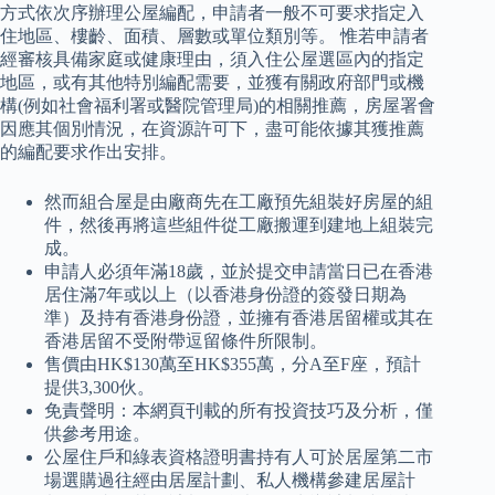
方式依次序辦理公屋編配，申請者一般不可要求指定入
住地區、樓齡、面積、層數或單位類別等。 惟若申請者
經審核具備家庭或健康理由，須入住公屋選區內的指定
地區，或有其他特別編配需要，並獲有關政府部門或機
構(例如社會福利署或醫院管理局)的相關推薦，房屋署會
因應其個別情況，在資源許可下，盡可能依據其獲推薦
的編配要求作出安排。
然而組合屋是由廠商先在工廠預先組裝好房屋的組
件，然後再將這些組件從工廠搬運到建地上組裝完
成。
申請人必須年滿18歲，並於提交申請當日已在香港
居住滿7年或以上（以香港身份證的簽發日期為
準）及持有香港身份證，並擁有香港居留權或其在
香港居留不受附帶逗留條件所限制。
售價由HK$130萬至HK$355萬，分A至F座，預計
提供3,300伙。
免責聲明：本網頁刊載的所有投資技巧及分析，僅
供參考用途。
公屋住戶和綠表資格證明書持有人可於居屋第二市
場選購過往經由居屋計劃、私人機構參建居屋計