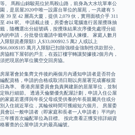
等。 馬鞍山錦駿苑位於馬鞍山路，前身為大水坑單車公
園，是居屋2020中唯一設露台單位的屋苑，一共建有 5
座 39 至 42 層高大廈，提供 2,079 伙，實用面積介乎 311
至 494 呎。 申請截止後，房委會以電腦進行居屋攪珠抽
籤，隨機選出分組號碼，按攪珠結果次序優先處理分組
內的申請，分批發信邀請中籤申請人揀樓。 家庭人數月
入限額資產限額1 人$33,000$92.5 萬2 人或以上
$66,000$185 萬月入限額已扣除強積金強制性供款部分。
房協轄下屋邨的戶主，在簽訂樓宇轉讓契據後2個月內，
須把現居的單位騰空交回房協。
房屋署會於集齊文件後約兩個月內通知申請者是否符合
編配資格，申請的合格或取消日期以房屋署完成審核當
日為準。 香港房屋委員會負責興建新的居屋單位，並制
定執行細節。 透過天倫樂優先配屋計劃，申請入住公屋
的家庭若選擇與年長父母或受供養的年長親屬共住或分
別入住就近單位，其輪候時間可獲縮短六個月。 房屋委
員會以一般申請者（即家庭和長者一人申請者）平均約
三年獲首次編配單位為目標。 按此查看正獲安排詳細資
格審查的公屋申請大約最高編號。