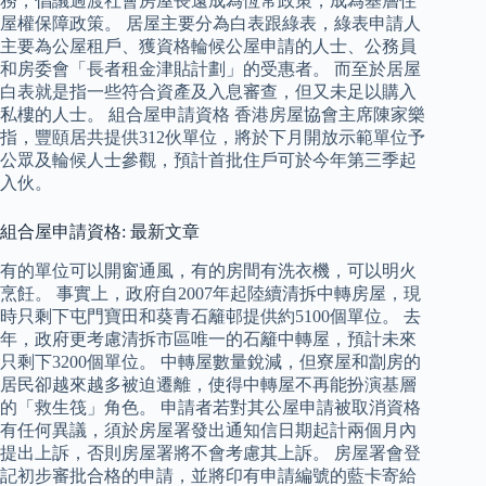
務，倡議過渡社會房屋長遠成為恆常政策，成為基層住
屋權保障政策。 居屋主要分為白表跟綠表，綠表申請人
主要為公屋租戶、獲資格輪候公屋申請的人士、公務員
和房委會「長者租金津貼計劃」的受惠者。 而至於居屋
白表就是指一些符合資產及入息審查，但又未足以購入
私樓的人士。 組合屋申請資格 香港房屋協會主席陳家樂
指，豐頤居共提供312伙單位，將於下月開放示範單位予
公眾及輪候人士參觀，預計首批住戶可於今年第三季起
入伙。
組合屋申請資格: 最新文章
有的單位可以開窗通風，有的房間有洗衣機，可以明火
烹飪。 事實上，政府自2007年起陸續清拆中轉房屋，現
時只剩下屯門寶田和葵青石籬邨提供約5100個單位。 去
年，政府更考慮清拆市區唯一的石籬中轉屋，預計未來
只剩下3200個單位。 中轉屋數量銳減，但寮屋和劏房的
居民卻越來越多被迫遷離，使得中轉屋不再能扮演基層
的「救生筏」角色。 申請者若對其公屋申請被取消資格
有任何異議，須於房屋署發出通知信日期起計兩個月內
提出上訴，否則房屋署將不會考慮其上訴。 房屋署會登
記初步審批合格的申請，並將印有申請編號的藍卡寄給