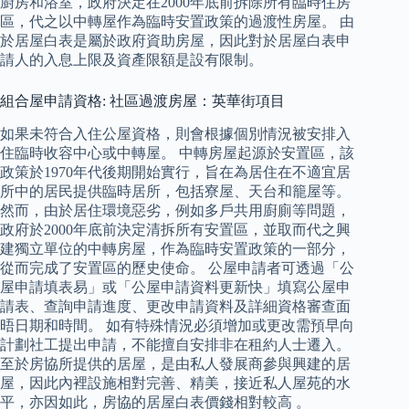
廚房和浴室，政府決定在2000年底前拆除所有臨時住房
區，代之以中轉屋作為臨時安置政策的過渡性房屋。 由
於居屋白表是屬於政府資助房屋，因此對於居屋白表申
請人的入息上限及資產限額是設有限制。
組合屋申請資格: 社區過渡房屋：英華街項目
如果未符合入住公屋資格，則會根據個別情況被安排入
住臨時收容中心或中轉屋。 中轉房屋起源於安置區，該
政策於1970年代後期開始實行，旨在為居住在不適宜居
所中的居民提供臨時居所，包括寮屋、天台和籠屋等。
然而，由於居住環境惡劣，例如多戶共用廚廁等問題，
政府於2000年底前決定清拆所有安置區，並取而代之興
建獨立單位的中轉房屋，作為臨時安置政策的一部分，
從而完成了安置區的歷史使命。 公屋申請者可透過「公
屋申請填表易」或「公屋申請資料更新快」填寫公屋申
請表、查詢申請進度、更改申請資料及詳細資格審查面
晤日期和時間。 如有特殊情況必須增加或更改需預早向
計劃社工提出申請，不能擅自安排非在租約人士遷入。
至於房協所提供的居屋，是由私人發展商參與興建的居
屋，因此內裡設施相對完善、精美，接近私人屋苑的水
平，亦因如此，房協的居屋白表價錢相對較高 。