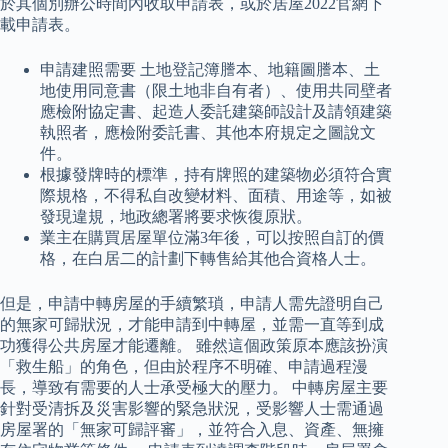
於其個別辦公時間內收取申請表，或於居屋2022官網下
載申請表。
申請建照需要 土地登記簿謄本、地籍圖謄本、土
地使用同意書（限土地非自有者）、使用共同壁者
應檢附協定書、起造人委託建築師設計及請領建築
執照者，應檢附委託書、其他本府規定之圖說文
件。
根據發牌時的標準，持有牌照的建築物必須符合實
際規格，不得私自改變材料、面積、用途等，如被
發現違規，地政總署將要求恢復原狀。
業主在購買居屋單位滿3年後，可以按照自訂的價
格，在白居二的計劃下轉售給其他合資格人士。
但是，申請中轉房屋的手續繁瑣，申請人需先證明自己
的無家可歸狀況，才能申請到中轉屋，並需一直等到成
功獲得公共房屋才能遷離。 雖然這個政策原本應該扮演
「救生船」的角色，但由於程序不明確、申請過程漫
長，導致有需要的人士承受極大的壓力。 中轉房屋主要
針對受清拆及災害影響的緊急狀況，受影響人士需通過
房屋署的「無家可歸評審」，並符合入息、資產、無擁