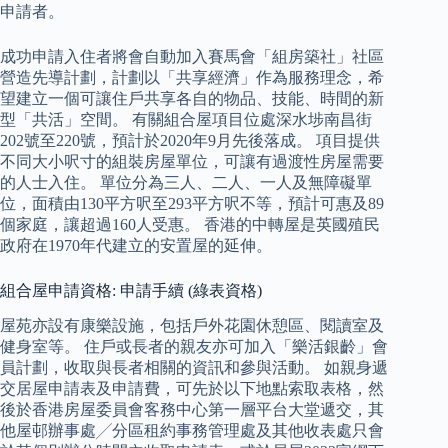
申請者。
成功申請入住者將會自動加入賽馬會「組房築社」社區
營造先導計劃，計劃以「共享經濟」作為服務理念，希
望建立一個可讓住戶共享各自的物品、技能、時間的新
型「共活」空間。 有關組合屋項目位處深水埗南昌街
202號至220號，預計於2020年9月先後落成。 項目提供
不同大小呎寸的組裝房屋單位，可讓有過渡性房屋需要
的人士入住。 單位分為三人、二人、一人及無障礙單
位，面積由130平方呎至293平方呎不等，預計可惠及89
個家庭，讓超過160人受惠。 香港的中轉屋是英國殖民
政府在1970年代建立的安置屋的延伸。
組合屋申請資格: 申請手續 (綠表資格)
屋苑亦設有康樂設施，包括戶外花園休憩區、閱讀室及
健身室等。 住戶或長者的親友亦可加入「樂活銀齡」會
員計劃，收取與長者相關的資訊和參與活動。 如親身遞
交居屋申請表及申請費，可先於以下地點索取表格，然
後於香港房屋委員會客務中心第一層平台大堂遞交，其
他屋邨辦事處╱分區租約事務管理處及其他收表處只會