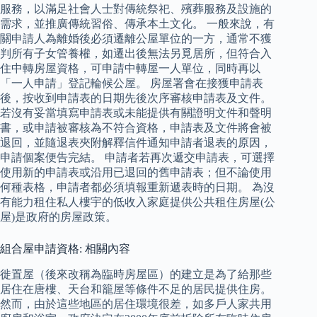
服務，以滿足社會人士對傳統祭祀、殯葬服務及設施的
需求，並推廣傳統習俗、傳承本土文化。 一般來說，有
關申請人為離婚後必須遷離公屋單位的一方，通常不獲
判所有子女管養權，如遷出後無法另覓居所，但符合入
住中轉房屋資格，可申請中轉屋一人單位，同時再以
「一人申請」登記輪候公屋。 房屋署會在接獲申請表
後，按收到申請表的日期先後次序審核申請表及文件。
若沒有妥當填寫申請表或未能提供有關證明文件和聲明
書，或申請被審核為不符合資格，申請表及文件將會被
退回，並隨退表夾附解釋信件通知申請者退表的原因，
申請個案便告完結。 申請者若再次遞交申請表，可選擇
使用新的申請表或沿用已退回的舊申請表；但不論使用
何種表格，申請者都必須填報重新遞表時的日期。 為沒
有能力租住私人樓宇的低收入家庭提供公共租住房屋(公
屋)是政府的房屋政策。
組合屋申請資格: 相關內容
徙置屋（後來改稱為臨時房屋區）的建立是為了給那些
居住在唐樓、天台和籠屋等條件不足的居民提供住房。
然而，由於這些地區的居住環境很差，如多戶人家共用