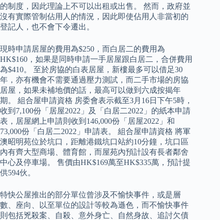
的制度，因此理論上不可以出租或出售。 然而，政府並
沒有實際管制佔用人的情況，因此即使佔用人非當初的
登記人，也不會下令遷出。
現時申請居屋的費用為$250，而白居二的費用為
HK$160，如果是同時申請一手居屋跟白居二，合併費用
為$410。 至於房協的白表居屋，新樓最多可以借足30
年，亦有機會不需要通過壓力測試，而二手市場的房協
居屋，如果未補地價的話，最高可以做到六成按揭年
期。 組合屋申請資格 房委會表示截至3月16日下午5時，
收到7,100份「居屋2022」及「白居二2022」的紙本申請
表，居屋網上申請則收到146,000份「居屋2022」和
73,000份「白居二2022」申請表。 組合屋申請資格 將軍
澳昭明苑位於坑口，距離港鐵坑口站約10分鐘，坑口區
內有齊大型商場、體育館，而屋苑內預計設有長者鄰舍
中心及停車場。 售價由HK$169萬至HK$335萬，預計提
供594伙。
特快公屋推出的部分單位曾涉及不愉快事件，或是層
數、座向、以至單位的設計等較為遜色，而不愉快事件
則包括兇殺案、自殺、意外身亡、自然身故、追討欠債