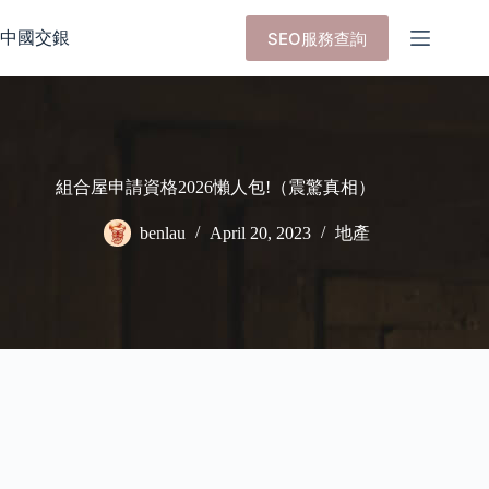
Skip
to
中國交銀
SEO服務查詢
content
組合屋申請資格2026懶人包!（震驚真相）
benlau
April 20, 2023
地產