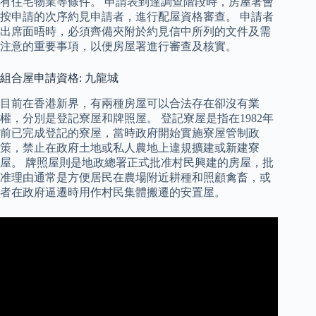
有住宅物業等條件。 申請表到達調查階段時，房屋署會
按申請的次序約見申請者，進行配屋資格審查。 申請者
出席面晤時，必須齊備夾附於約見信中所列的文件及需
注意的重要事項，以便房屋署進行審查及核實。
組合屋申請資格: 九龍城
目前在香港新界，有兩種房屋可以合法存在卻沒有業
權，分別是登記寮屋和牌照屋。 登記寮屋是指在1982年
前已完成登記的寮屋，當時政府開始實施寮屋管制政
策，禁止在政府土地或私人農地上違規擴建或新建寮
屋。 牌照屋則是地政總署正式批准村民興建的房屋，批
准理由通常是方便居民在農場附近耕種和照顧禽畜，或
者在政府逼遷時用作村民集體搬遷的安置屋。