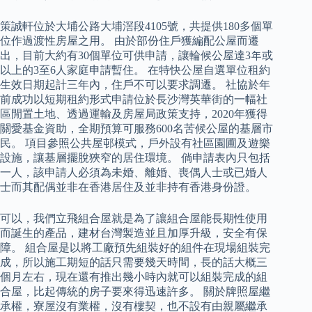
策誠軒位於大埔公路大埔滘段4105號，共提供180多個單
位作過渡性房屋之用。 由於部份住戶獲編配公屋而遷
出，目前大約有30個單位可供申請，讓輪候公屋達3年或
以上的3至6人家庭申請暫住。 在特快公屋自選單位租約
生效日期起計三年內，住戶不可以要求調遷。 社協於年
前成功以短期租約形式申請位於長沙灣英華街的一幅社
區閒置土地、透過運輸及房屋局政策支持，2020年獲得
關愛基金資助，全期預算可服務600名苦候公屋的基層市
民。 項目參照公共屋邨模式，戶外設有社區園圃及遊樂
設施，讓基層擺脫狹窄的居住環境。 倘申請表內只包括
一人，該申請人必須為未婚、離婚、喪偶人士或已婚人
士而其配偶並非在香港居住及並非持有香港身份證。
可以，我們立飛組合屋就是為了讓組合屋能長期性使用
而誕生的產品，建材台灣製造並且加厚升級，安全有保
障。 組合屋是以將工廠預先組裝好的組件在現場組裝完
成，所以施工期短的話只需要幾天時間，長的話大概三
個月左右，現在還有推出幾小時內就可以組裝完成的組
合屋，比起傳統的房子要來得迅速許多。 關於牌照屋繼
承權，寮屋沒有業權，沒有樓契，也不設有由親屬繼承