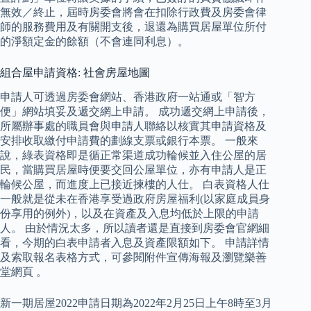
無效／終止，屆時房委會將會在扣除行政費及房委會律
師的服務費用及有關開支後，退還為購買居屋單位所付
的淨額定金的餘額（不會連同利息）。
組合屋申請資格: 社會房屋地圖
申請人可透過房委會網站、香港政府一站通或「智方
便」網站填妥及遞交網上申請。 成功遞交網上申請後，
所屬辦事處的職員會與申請人聯絡以核實其申請資格及
安排收取繳付申請費的劃線支票或銀行本票。 一般來
說，綠表資格即是循正常渠道成功輪候並入住公屋的居
民，當購買居屋時便要交回公屋單位，亦有申請人是正
輪候公屋，而進度上已接近揀樓的人仕。 白表資格人仕
一般就是從未在香港享受過政府房屋福利(以家庭成員身
份享用的例外)，以及在資產及入息均低於上限的申請
人。 由於情況太多，所以讀者還是直接到房委會官網細
看，今期的白表申請者入息及資產限額如下。 申請詳情
及索取報名表格方式，可參閱附件宣傳海報及瀏覽樂善
堂網頁 。
新一期居屋2022申請日期為2022年2月25日上午8時至3月