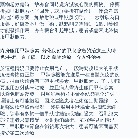
藥物起效需時，故亦會同時處方減慢心跳的藥物。 停藥
後如甲狀腺素水平回升，或服藥後有副作用，便會考慮
其他治療方案，如放射碘或甲狀腺切除。 「放射碘為口
服藥，好處為不用做手術，缺點則是需待1、2個月藥物
才能發揮作用，亦有機會引起甲減，患者或需因此終物
服甲狀腺素。
終身服用甲狀腺素: 分化良好的甲狀腺癌的治療三大特
色:手術、原子碘、以及 藥物治療、介入性治療
於這種情況只要停止食用昆布，一段時間後腫大的甲狀
腺便會恢復正常。 甲狀腺機能亢進是一種自體免疫的疾
病，抽血檢驗會有三碘甲狀腺素、甲狀腺素 … 了，則還
要服用放射碘來治療，並且病人需終生服用甲狀腺素，
以避免腫瘤復發。 射頻消融術並不會令結節完全消失，
理論上有可能復發，因此建議患者在術後定期覆診，以
超聲波檢查監察狀況。 終身服用甲狀腺素 根據臨床經
驗，除非有多於一個甲狀腺結節或結節過大，否則絕大
部份患者只需接受一次射頻消融術。 在極罕見的情況
下，甲狀腺結節會在術後再次增大，患者可能因而需要
接受第二次治療。