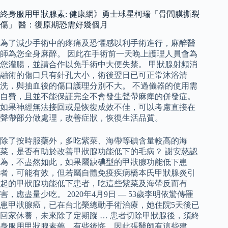
終身服用甲狀腺素: 健康網》勇士球星柯瑞「骨間膜撕裂
傷」 醫：復原期恐需好幾個月
為了減少手術中的疼痛及恐懼感以利手術進行，麻醉醫
師為您全身麻醉。 因此在手術前一天晚上護理人員會為
您灌腸，並請合作以免手術中大便失禁。 甲狀腺射頻消
融術的傷口只有針孔大小，術後翌日已可正常沐浴清
洗，與抽血後的傷口護理分別不大。 不過儀器的使用需
自費，且並不能保証完全不會發生聲帶麻痺的併發症。
如果神經無法接回或是恢復成效不佳，可以考慮直接在
聲帶部分做處理，改善症狀，恢復生活品質。
除了按時服藥外，多吃紫菜、海帶等碘含量較高的海
菜，是否有助於改善甲狀腺功能低下的毛病？ 謝安慈認
為，不盡然如此，如果屬缺碘型的甲狀腺功能低下患
者，可能有效，但若屬自體免疫疾病橋本氏甲狀腺炎引
起的甲狀腺功能低下患者，吃這些紫菜及海帶反而有
害，應盡量少吃。 2020年4月9日 — 53歲李明依驚傳罹
患甲狀腺癌，已在台北榮總動手術治療，她住院5天後已
回家休養，未來除了定期蹤 … 患者切除甲狀腺後，須終
身服用甲狀腺素藥，有些後悔，因此張醫師有這些建