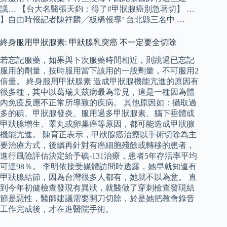
議… 【台大名醫張天鈞：得了#甲狀腺癌別急著切】 …
】自由時報記者陳祥麟╱板橋報導’ 台北縣三名中 …
終身服用甲狀腺素: 甲狀腺乳突癌 不一定要全切除
若忘記服藥，如果與下次服藥時間相近，則跳過已忘記
服用的劑量，按時服用當下該用的一般劑量，不可服用2
倍量。 終身服用甲狀腺素 造成甲狀腺機能亢進的原因有
很多種，其中以葛瑞夫茲病最為常見，這是一種因為體
內免疫反應不正常所導致的疾病。 其他原因如：攝取過
多的碘、甲狀腺發炎、服用過多甲狀腺素、腦下垂體或
甲狀腺增生、睪丸或卵巢癌等原因，都可能造成甲狀腺
機能亢進。 陳育正表示，甲狀腺癌治療以手術切除為主
要治療方式，後續再針對有癌細胞殘餘或轉移的患者，
進行風險評估決定給予碘-131治療，患者5年存活率平均
可達98％。 李明依接受媒體訪問時透露，她早就知道有
甲狀腺結節，因為台灣很多人都有，她就不以為意。 直
到今年初健檢查發現有異狀，就醫做了穿刺檢查發現結
節是惡性，醫師建議需要開刀切除，於是她把教會錄音
工作完成後，才在進醫院手術。