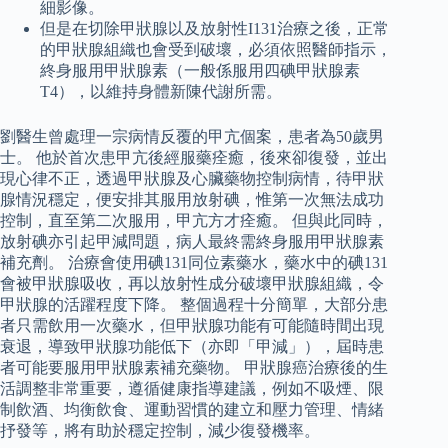
細影像。
但是在切除甲狀腺以及放射性I131治療之後，正常
的甲狀腺組織也會受到破壞，必須依照醫師指示，
終身服用甲狀腺素（一般係服用四碘甲狀腺素
T4），以維持身體新陳代謝所需。
劉醫生曾處理一宗病情反覆的甲亢個案，患者為50歲男
士。 他於首次患甲亢後經服藥痊癒，後來卻復發，並出
現心律不正，透過甲狀腺及心臟藥物控制病情，待甲狀
腺情況穩定，便安排其服用放射碘，惟第一次無法成功
控制，直至第二次服用，甲亢方才痊癒。 但與此同時，
放射碘亦引起甲減問題，病人最終需終身服用甲狀腺素
補充劑。 治療會使用碘131同位素藥水，藥水中的碘131
會被甲狀腺吸收，再以放射性成分破壞甲狀腺組織，令
甲狀腺的活躍程度下降。 整個過程十分簡單，大部分患
者只需飲用一次藥水，但甲狀腺功能有可能隨時間出現
衰退，導致甲狀腺功能低下（亦即「甲減」），屆時患
者可能要服用甲狀腺素補充藥物。 甲狀腺癌治療後的生
活調整非常重要，遵循健康指導建議，例如不吸煙、限
制飲酒、均衡飲食、運動習慣的建立和壓力管理、情緒
抒發等，將有助於穩定控制，減少復發機率。