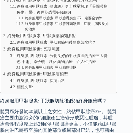
終身服用甲狀腺素: 健康網》勇士球星柯瑞「骨間膜撕
裂傷」 醫：復原期恐需好幾個月
終身服用甲狀腺素: 甲狀腺乳突癌 不一定要全切除
終身服用甲狀腺素: 甲狀腺乳頭狀癌：症狀、病因及如
何治療
終身服用甲狀腺素: 甲狀腺藥物知多點
終身服用甲狀腺素: 甲狀腺癌術後飲食怎麼吃？
終身服用甲狀腺素: 長期照護
終身服用甲狀腺素: 分化良好的甲狀腺癌的治療三大特
色:手術、原子碘、以及 藥物治療、介入性治療
終身服用甲狀腺素: 甲狀腺癌症狀
終身服用甲狀腺素: 甲狀腺癌類型
終身服用甲狀腺素: 疾病百科
相關文章:
終身服用甲狀腺素: 甲狀腺切除後必須終身服藥嗎？
髓質癌好發於40歲以上之女性，約佔甲狀腺癌3%。 髓質
癌主要由濾泡旁的C細胞產生癌變形成惡性腫瘤，其腫
瘤惡性程度較上述2種的甲狀腺癌更高，不僅能藉由甲狀
腺內淋巴轉移至腺內其他部位或局部淋巴結，也可藉由