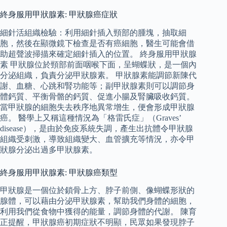
終身服用甲狀腺素: 甲狀腺癌症狀
細針活組織檢驗：利用細針插入頸部的腫塊，抽取細
胞，然後在顯微鏡下檢查是否有癌細胞，醫生可能會借
助超聲波掃描來確定細針插入的位置。 終身服用甲狀腺
素 甲狀腺位於頸部前面咽喉下面，呈蝴蝶狀，是一個內
分泌組織，負責分泌甲狀腺素。 甲狀腺素能調節新陳代
謝、血糖、心跳和腎功能等；副甲狀腺素則可以調節身
體鈣質、平衡骨骼的鈣質、促進小腸及腎臟吸收鈣質。
當甲狀腺的細胞失去秩序地異常增生，便會形成甲狀腺
癌。 醫學上又稱這種情況為「格雷氏症」（Graves’
disease），是由於免疫系統失調，產生出抗體令甲狀腺
組織受刺激，導致組織變大、血管擴充等情況，亦令甲
狀腺分泌出過多甲狀腺素。
終身服用甲狀腺素: 甲狀腺癌類型
甲狀腺是一個位於鎖骨上方、脖子前側、像蝴蝶形狀的
腺體，可以藉由分泌甲狀腺素，幫助我們身體的細胞，
利用我們從食物中獲得的能量，調節身體的代謝。 陳育
正提醒，甲狀腺癌初期症狀不明顯，民眾如果發現脖子