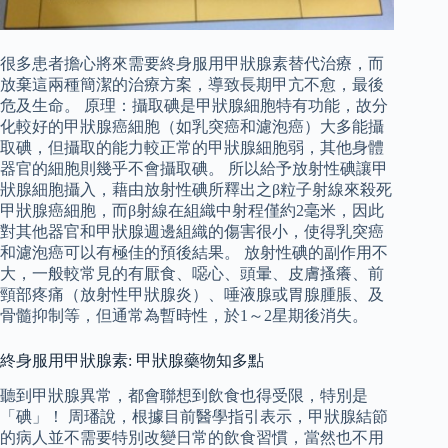
很多患者擔心將來需要終身服用甲狀腺素替代治療，而
放棄這兩種簡潔的治療方案，導致長期甲亢不愈，最後
危及生命。 原理：攝取碘是甲狀腺細胞特有功能，故分
化較好的甲狀腺癌細胞（如乳突癌和濾泡癌）大多能攝
取碘，但攝取的能力較正常的甲狀腺細胞弱，其他身體
器官的細胞則幾乎不會攝取碘。 所以給予放射性碘讓甲
狀腺細胞攝入，藉由放射性碘所釋出之β粒子射線來殺死
甲狀腺癌細胞，而β射線在組織中射程僅約2毫米，因此
對其他器官和甲狀腺週邊組織的傷害很小，使得乳突癌
和濾泡癌可以有極佳的預後結果。 放射性碘的副作用不
大，一般較常見的有厭食、噁心、頭暈、皮膚搔癢、前
頸部疼痛（放射性甲狀腺炎）、唾液腺或胃腺腫脹、及
骨髓抑制等，但通常為暫時性，於1～2星期後消失。
終身服用甲狀腺素: 甲狀腺藥物知多點
聽到甲狀腺異常，都會聯想到飲食也得受限，特別是
「碘」！ 周璠說，根據目前醫學指引表示，甲狀腺結節
的病人並不需要特別改變日常的飲食習慣，當然也不用