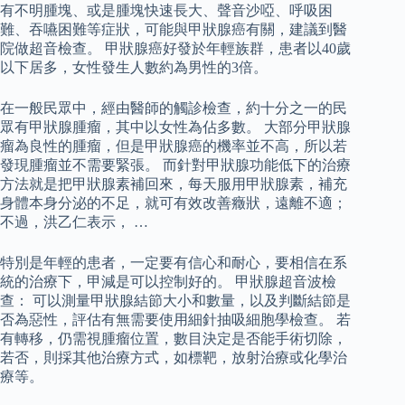
有不明腫塊、或是腫塊快速長大、聲音沙啞、呼吸困
難、吞嚥困難等症狀，可能與甲狀腺癌有關，建議到醫
院做超音檢查。 甲狀腺癌好發於年輕族群，患者以40歲
以下居多，女性發生人數約為男性的3倍。
在一般民眾中，經由醫師的觸診檢查，約十分之一的民
眾有甲狀腺腫瘤，其中以女性為佔多數。 大部分甲狀腺
瘤為良性的腫瘤，但是甲狀腺癌的機率並不高，所以若
發現腫瘤並不需要緊張。 而針對甲狀腺功能低下的治療
方法就是把甲狀腺素補回來，每天服用甲狀腺素，補充
身體本身分泌的不足，就可有效改善癥狀，遠離不適；
不過，洪乙仁表示， …
特別是年輕的患者，一定要有信心和耐心，要相信在系
統的治療下，甲減是可以控制好的。 甲狀腺超音波檢
查： 可以測量甲狀腺結節大小和數量，以及判斷結節是
否為惡性，評估有無需要使用細針抽吸細胞學檢查。 若
有轉移，仍需視腫瘤位置，數目決定是否能手術切除，
若否，則採其他治療方式，如標靶，放射治療或化學治
療等。