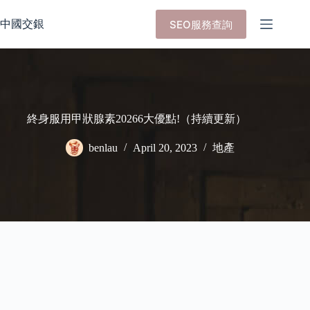
Skip
to
中國交銀
SEO服務查詢
content
終身服用甲狀腺素20266大優點!（持續更新）
benlau
April 20, 2023
地產