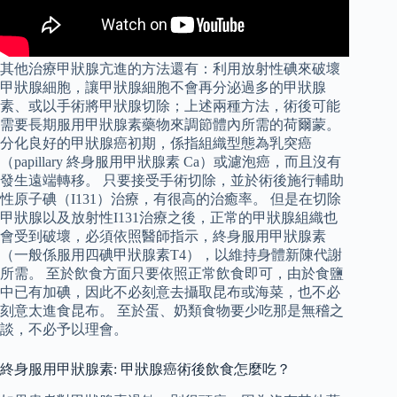
其他治療甲狀腺亢進的方法還有：利用放射性碘來破壞
甲狀腺細胞，讓甲狀腺細胞不會再分泌過多的甲狀腺
素、或以手術將甲狀腺切除；上述兩種方法，術後可能
需要長期服用甲狀腺素藥物來調節體內所需的荷爾蒙。
分化良好的甲狀腺癌初期，係指組織型態為乳突癌
（papillary 終身服用甲狀腺素 Ca）或濾泡癌，而且沒有
發生遠端轉移。 只要接受手術切除，並於術後施行輔助
性原子碘（I131）治療，有很高的治癒率。 但是在切除
甲狀腺以及放射性I131治療之後，正常的甲狀腺組織也
會受到破壞，必須依照醫師指示，終身服用甲狀腺素
（一般係服用四碘甲狀腺素T4），以維持身體新陳代謝
所需。 至於飲食方面只要依照正常飲食即可，由於食鹽
中已有加碘，因此不必刻意去攝取昆布或海菜，也不必
刻意太進食昆布。 至於蛋、奶類食物要少吃那是無稽之
談，不必予以理會。
終身服用甲狀腺素: 甲狀腺癌術後飲食怎麼吃？