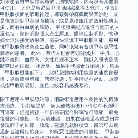
如果患者對甲狀腺素過敏，則很頭痛，因為沒有其他藥
可使用。 另外是容易因甲狀腺組織拿得太乾淨，傷害到
甲狀腺後面的喉返神經，導致聲帶麻痺而聲音沙啞；或
是傷害到副甲狀腺而抽筋；或是累積服用的放射性碘太
多，而有白血病的風險。 甲狀腺機能亢進適合開刀的人
選包括：頸部明顯腫大產生壓迫、眼睛症狀明顯、懷孕
婦女無法接受放射碘、需要快速矯正甲狀腺功能、服用
抗甲狀腺藥物會產生過敏、同時懷疑有合併甲狀腺惡性
腫瘤的患者。 此外，有些人也會有頭髮減少、手抖、心
跳不規則、血壓高、女性月經不正常、難以入睡或是眼
睛突出的症狀。 相反地，如果甲狀腺素分泌過少，稱為
「甲狀腺機能低下」，此時您體內利用能量的速度會變
慢，導致體重增加、感覺疲憊，對事情提不起勁、頭髮
或指甲脆弱易斷、並且比較容易感覺寒冷。
除了應用在甲狀腺結節，消融術還應用在良性的乳房腫
瘤治療。 郭其毓提醒，病人雖然術後1小時沒有不適即
可返家，但是術後一年仍需要配合醫囑進行追蹤，避免
復發的可能性。 郭其毓建議，如果在健檢過程或是日常
發現脖子的結節、腫塊，建議先就醫檢查，醫師可以透
過超音波與細胞穿刺，排除惡性腫瘤的可能性。 甲狀腺