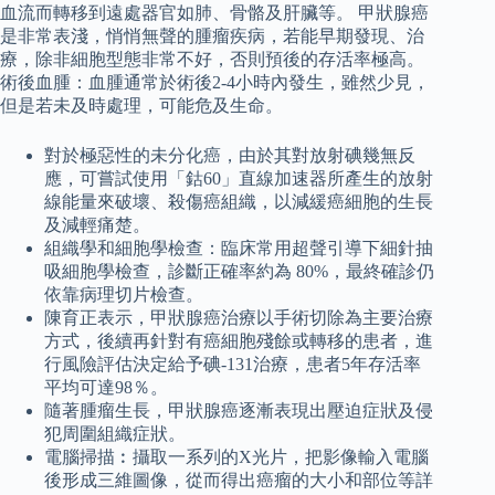
血流而轉移到遠處器官如肺、骨骼及肝臟等。 甲狀腺癌
是非常表淺，悄悄無聲的腫瘤疾病，若能早期發現、治
療，除非細胞型態非常不好，否則預後的存活率極高。
術後血腫：血腫通常於術後2-4小時內發生，雖然少見，
但是若未及時處理，可能危及生命。
對於極惡性的未分化癌，由於其對放射碘幾無反
應，可嘗試使用「鈷60」直線加速器所產生的放射
線能量來破壞、殺傷癌組織，以減緩癌細胞的生長
及減輕痛楚。
組織學和細胞學檢查：臨床常用超聲引導下細針抽
吸細胞學檢查，診斷正確率約為 80%，最終確診仍
依靠病理切片檢查。
陳育正表示，甲狀腺癌治療以手術切除為主要治療
方式，後續再針對有癌細胞殘餘或轉移的患者，進
行風險評估決定給予碘-131治療，患者5年存活率
平均可達98％。
隨著腫瘤生長，甲狀腺癌逐漸表現出壓迫症狀及侵
犯周圍組織症狀。
電腦掃描︰攝取一系列的X光片，把影像輸入電腦
後形成三維圖像，從而得出癌瘤的大小和部位等詳