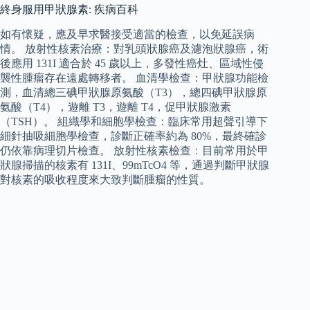
終身服用甲狀腺素: 疾病百科
如有懷疑，應及早求醫接受適當的檢查，以免延誤病
情。 放射性核素治療：對乳頭狀腺癌及濾泡狀腺癌，術
後應用 131I 適合於 45 歲以上，多發性癌灶、區域性侵
襲性腫瘤存在遠處轉移者。 血清學檢查：甲狀腺功能檢
測，血清總三碘甲狀腺原氨酸（T3），總四碘甲狀腺原
氨酸（T4），遊離 T3，遊離 T4，促甲狀腺激素
（TSH）。 組織學和細胞學檢查：臨床常用超聲引導下
細針抽吸細胞學檢查，診斷正確率約為 80%，最終確診
仍依靠病理切片檢查。 放射性核素檢查：目前常用於甲
狀腺掃描的核素有 131I、99mTcO4 等，通過判斷甲狀腺
對核素的吸收程度來大致判斷腫瘤的性質。