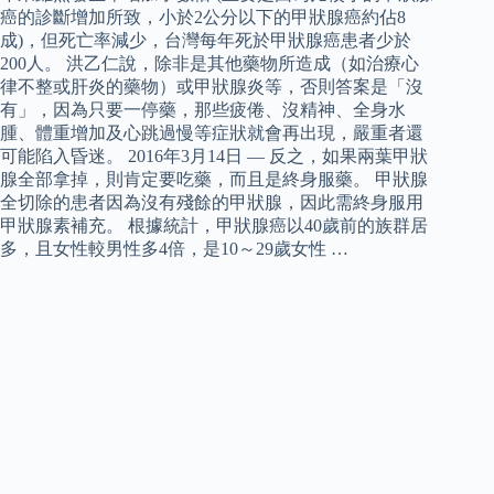
癌的診斷增加所致，小於2公分以下的甲狀腺癌約佔8
成)，但死亡率減少，台灣每年死於甲狀腺癌患者少於
200人。 洪乙仁說，除非是其他藥物所造成（如治療心
律不整或肝炎的藥物）或甲狀腺炎等，否則答案是「沒
有」，因為只要一停藥，那些疲倦、沒精神、全身水
腫、體重增加及心跳過慢等症狀就會再出現，嚴重者還
可能陷入昏迷。 2016年3月14日 — 反之，如果兩葉甲狀
腺全部拿掉，則肯定要吃藥，而且是終身服藥。 甲狀腺
全切除的患者因為沒有殘餘的甲狀腺，因此需終身服用
甲狀腺素補充。 根據統計，甲狀腺癌以40歲前的族群居
多，且女性較男性多4倍，是10～29歲女性 …