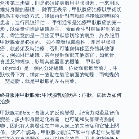
然後第三步驟，則是必須終身服用甲狀腺素，一來用以
維持身體的基礎 … 陳育正表示，甲狀腺癌治療以手術切
除為主要治療方式，後續再針對有癌細胞殘餘或轉移的
患者，進行風險評估 … 手術通常是治療甲狀腺癌的第一
步，以儘量切除癌組織為主。 素而產生對腫瘤抑制的效
果，需注意的是一旦接受甲狀腺切除的病患，終身服用
甲狀腺素是必須的。 如不幸發現屬惡性，即是甲狀腺
癌，就必須及時治療，否則可能會轉移至身體其他部
位，例如淋巴組織，甚至侵蝕頸部其他器官，如氣管、
食道及神經線，影響其他器官的機能。 甲狀腺
（thyroid）是一個內分泌組織，位於頸部氣管前方，甲
狀軟骨下方，猶如一隻貼在氣管前面的蝴蝶，而蝴蝶的
一雙翅膀，就是甲狀腺的左右兩葉。
終身服用甲狀腺素: 甲狀腺乳頭狀癌：症狀、病因及如何
治療
甲狀腺功能低下會讓人的反應變慢、記憶力減退及智商
變差，多少和身體老化有關，也可能和失智症有點關
聯，因此有人將發生在中年人身上的失智症和它扯上關
係。 洪乙仁認為，甲狀腺功能低下和中年或老年失智症
或許沒有直接關係，但可以確定的是，甲狀腺功能低下