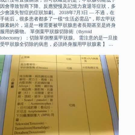
因會導致智商下降、反應變慢及記憶力衰退等症狀，多
少會讓失智症的症狀加劇。 2018年7月3日 — 不過，在
手術后，很多患者都多了一樣“生活必需品”，即左甲狀
腺素鈉片，這是一種需要被甲狀腺患者長期甚至是終身
服用的藥物。 單側葉甲狀腺切除術（thyroid
lobectomy）：切除單側整葉甲狀腺。 需注意的是一旦接
受甲狀腺全切除的病患，必須終身服用甲狀腺素 】 …