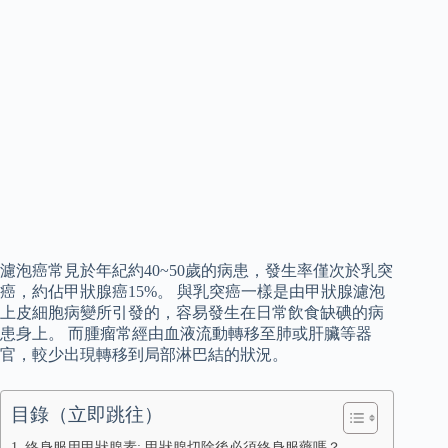
濾泡癌常見於年紀約40~50歲的病患，發生率僅次於乳突
癌，約佔甲狀腺癌15%。 與乳突癌一樣是由甲狀腺濾泡
上皮細胞病變所引發的，容易發生在日常飲食缺碘的病
患身上。 而腫瘤常經由血液流動轉移至肺或肝臟等器
官，較少出現轉移到局部淋巴結的狀況。
目錄（立即跳往）
終身服用甲狀腺素: 甲狀腺切除後必須終身服藥嗎？