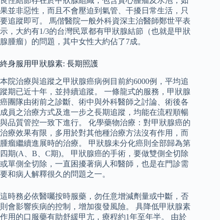
良性結節存在於甲狀腺組織，包含實心腫瘤及水泡，如
果並非惡性，而且不會壓迫到氣管、干擾日常生活，只
要追蹤即可。 馬偕醫院一般外科資深主治醫師鄭世平表
示，大約有1/3的台灣民眾都有甲狀腺結節（也就是甲狀
腺腫瘤）的問題，其中女性大約佔了7成。
終身服用甲狀腺素: 長期照護
本院治療與追蹤之甲狀腺癌病例目前約6000例，平均追
蹤期已近十年，並持續追蹤。 一條龍式的服務，甲狀腺
癌團隊由術前之診斷、術中與外科醫師之討論、術後各
成員之治療方式及進一步之長期追蹤，均能在流程順暢
與品質管控一致下進行。 化學藥物治療：對甲狀腺癌的
治療效果有限，多用於對其他種治療方法沒有作用，而
腫瘤繼續進展時的治療。 甲狀腺未分化癌則全部歸為第
四期(A、B、C期)。 甲狀腺癌的手術，要做雙側全切除
或單側全切除，一直困擾著病人和醫師，也是在門診需
要和病人解釋很久的問題之一。
這時務必依醫囑按時服藥，勿任意增減劑量或中斷，否
則會影響疾病的控制，增加復發風險。 具降低甲狀腺素
作用的口服藥有助舒緩甲亢，療程約1年至年半。 由於