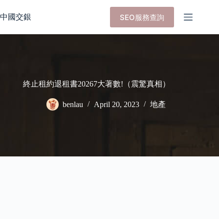
Skip
to
中國交銀
SEO服務查詢
content
終止租約退租書20267大著數!（震驚真相）
benlau
April 20, 2023
地產