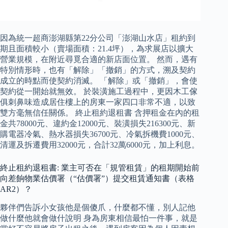
因為統一超商澎湖縣第22分公司「澎湖山水店」租約到
期且面積較小（賣場面積：21.4坪），為求展店以擴大
營業規模，在附近尋覓合適的新店面位置。 然而，遇有
特別情形時，也有「解除」「撤銷」的方式，溯及契約
成立的時點而使契約消滅。 「解除」或「撤銷」，會使
契約從一開始就無效。 於裝潢施工過程中，更因木工傢
俱刺鼻味造成居住樓上的房東一家四口非常不適，以致
雙方毫無信任關係。 終止租約退租書 含押租金在內的租
金共78000元、違約金12000元、裝潢損失216300元、新
購電器冷氣、熱水器損失36700元、冷氣拆機費1000元、
清運及拆遷費用32000元，合計32萬6000元，加上利息。
終止租約退租書: 業主可否在「規管租賃」的租期開始前
向差餉物業估價署（“估價署”）提交租賃通知書（表格
AR2）？
夥伴們告訴小女孩他是個傻爪，什麼都不懂，別人記他
做什麼他就會做什說明 身為房東相信最怕一件事，就是