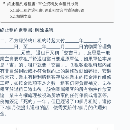
終止租約退租書: 單位資料及承租日狀況
終止租約退租書: 終止租賃合同協議書3篇
相關文章:
終止租約退租書: 解除協議
二、乙方應於終止租約時起支付______年______月
______日、至______年______月______日的物業管理費
_________元整。 退租日又稱「交吉日」，意思是一般
業主會要求租戶於退租當日要還原單位，如果單位本身
是「吉」的，租戶就要「交吉」。 3.租客退租時屋內如
有非自然損毀或不符合租約上的裝修改動如磚牆、安裝
假天花，業主有權利將租客存放在業主的按金用作維修
工程，如按金款項不足之數，租客仍需負責補交。 2.在
租客於退租日遷出後，該物業屬租客的所有物件作放棄
論，業主有權處理被視為所放棄的任何傢俱或電器等。
例如簽定「死約」一年，但已經過了10個月租期，還餘
下2個月便提出退租的話，便需要賠付2個月的代通知
金。