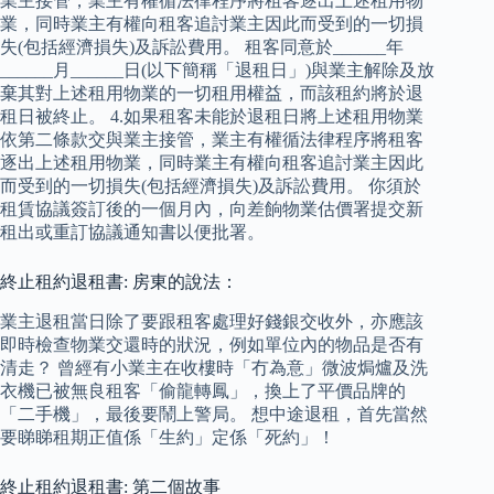
業主接管，業主有權循法律程序將租客逐出上述租用物
業，同時業主有權向租客追討業主因此而受到的一切損
失(包括經濟損失)及訴訟費用。 租客同意於______年
______月______日(以下簡稱「退租日」)與業主解除及放
棄其對上述租用物業的一切租用權益，而該租約將於退
租日被終止。 4.如果租客未能於退租日將上述租用物業
依第二條款交與業主接管，業主有權循法律程序將租客
逐出上述租用物業，同時業主有權向租客追討業主因此
而受到的一切損失(包括經濟損失)及訴訟費用。 你須於
租賃協議簽訂後的一個月內，向差餉物業估價署提交新
租出或重訂協議通知書以便批署。
終止租約退租書: 房東的說法：
業主退租當日除了要跟租客處理好錢銀交收外，亦應該
即時檢查物業交還時的狀況，例如單位內的物品是否有
清走？ 曾經有小業主在收樓時「冇為意」微波焗爐及洗
衣機已被無良租客「偷龍轉鳳」，換上了平價品牌的
「二手機」，最後要鬧上警局。 想中途退租，首先當然
要睇睇租期正值係「生約」定係「死約」！
終止租約退租書: 第二個故事