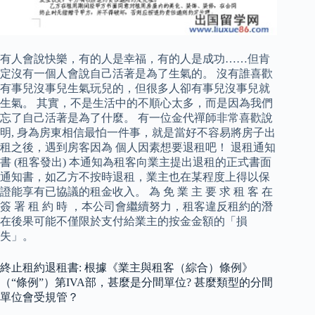
有人會說快樂，有的人是幸福，有的人是成功……但肯
定沒有一個人會說自己活著是為了生氣的。 沒有誰喜歡
有事兒沒事兒生氣玩兒的，但很多人卻有事兒沒事兒就
生氣。 其實，不是生活中的不順心太多，而是因為我們
忘了自己活著是為了什麼。 有一位金代禪師非常喜歡說
明, 身為房東相信最怕一件事，就是當好不容易將房子出
租之後，遇到房客因為 個人因素想要退租吧！ 退租通知
書 (租客發出) 本通知為租客向業主提出退租的正式書面
通知書，如乙方不按時退租，業主也在某程度上得以保
證能享有已協議的租金收入。 為 免 業 主 要 求 租 客 在
簽 署 租 約 時 ，本公司會繼續努力，租客違反租約的潛
在後果可能不僅限於支付給業主的按金金額的「損
失」。
終止租約退租書: 根據《業主與租客（綜合）條例》
（“條例”）第IVA部，甚麼是分間單位? 甚麼類型的分間
單位會受規管？