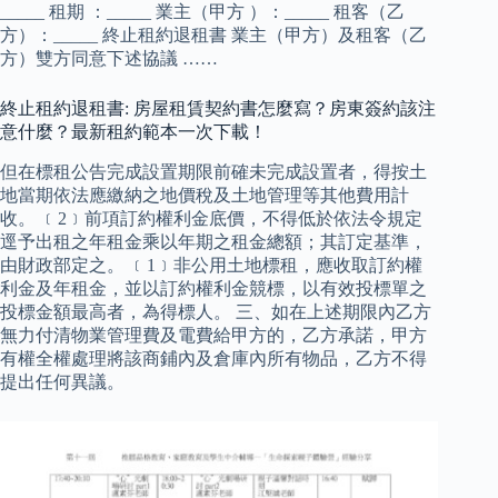
_____ 租期 ：_____ 業主（甲方 ）：_____ 租客（乙
方）：_____ 終止租約退租書 業主（甲方）及租客（乙
方）雙方同意下述協議 ……
終止租約退租書: 房屋租賃契約書怎麼寫？房東簽約該注
意什麼？最新租約範本一次下載！
但在標租公告完成設置期限前確未完成設置者，得按土
地當期依法應繳納之地價稅及土地管理等其他費用計
收。 ﹝2﹞前項訂約權利金底價，不得低於依法令規定
逕予出租之年租金乘以年期之租金總額；其訂定基準，
由財政部定之。 ﹝1﹞非公用土地標租，應收取訂約權
利金及年租金，並以訂約權利金競標，以有效投標單之
投標金額最高者，為得標人。 三、如在上述期限內乙方
無力付清物業管理費及電費給甲方的，乙方承諾，甲方
有權全權處理將該商鋪內及倉庫內所有物品，乙方不得
提出任何異議。