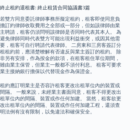
終止租約退租書: 終止租賃合同協議書3篇
若雙方同意委託律師事務所擬定租約，租客即使同意負
擔訂約律師收取費用之全部或一部分，但如該律師由業
主聘請，租客仍須問明該律師是否同時代表其本人。 為
避免律師同時代表雙方可能出現利益衝突，或因其他需
要，租客可自行聘請代表律師。 二房東和三房客簽訂分
租租約前，應清楚暸解有否違反與業主簽訂的租約。 除
非另有安排，作為按金的款項，在租客租住單位期間，
雖由業主保管，但業主一般都不須付利息。 租客可要求
業主接納銀行擔保以代替現金作為保證金。
租約應訂明業主是否容許租客更改出租單位內的裝置或
間隔。 一般來說，未經業主書面同意，租客不得更改出
租單位內的間隔、裝置或作任何加建。 當然，租客欲更
改出租單位內的間隔、裝置或作任何加建工程，還須查
明法例有沒有限制，以免違法和確保安全。