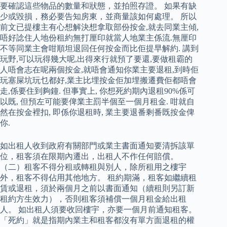
要確認這些物品的數量和狀態，並拍照存證。 如果有缺
少或毀損，務必要告知房東，並商量該如何處理。 所以
前文已提樓主有心想解決想拿取部份按金,就去同業主傾,
唔好諗住人地份租約無打厘印就當人地業主係流.無厘印
不等同業主會咁順坦退回任何按金而比佢提早解約. 講到
玩野,可以玩得幾大呢,出得來行就預了要還,要做租霸的
人唔會志在呢兩個按金,就唔會通知你業主要退租,到時佢
玩塞屎坑玩乜都好,業主比埋按金佢加埋搬遷費佢都唔會
走,係要住到夠鐘. 但事實上, 你想死約期內退租90%係可
以既, 但預左可能要俾業主罰半個至一個月租金. 咁就自
然在按金裡扣, 即係你退租時, 業主要退番剩番既按金俾
你.
如出租人收到政府有關部門或業主書面通知要清拆該單
位，租客須在限期內遷出，出租人不作任何賠償。
（二）租客不得分租或轉租與別人，除所租用之樓宇
外，租客不得佔用其他地方。 租約期滿，租客如繼續租
賃或退租，須於兩個月之前以書面通知（續租則另訂新
租約方生效力），否則租客須補償一個月租金給出租
人。 如出租人須要收回樓宇，亦要一個月前通知租客。
「死約」就是指期內業主和租客都沒有單方面退租的權