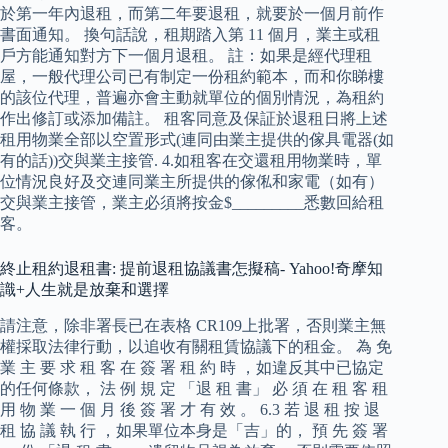
於第一年內退租，而第二年要退租，就要於一個月前作
書面通知。 換句話說，租期踏入第 11 個月，業主或租
戶方能通知對方下一個月退租。 註：如果是經代理租
屋，一般代理公司已有制定一份租約範本，而和你睇樓
的該位代理，普遍亦會主動就單位的個別情況，為租約
作出修訂或添加備註。 租客同意及保証於退租日將上述
租用物業全部以空置形式(連同由業主提供的傢具電器(如
有的話))交與業主接管. 4.如租客在交還租用物業時，單
位情況良好及交連同業主所提供的傢俬和家電（如有）
交與業主接管，業主必須將按金$_________悉數回給租
客。
終止租約退租書: 提前退租協議書怎擬稿- Yahoo!奇摩知
識+人生就是放棄和選擇
請注意，除非署長已在表格 CR109上批署，否則業主無
權採取法律行動，以追收有關租賃協議下的租金。 為 免
業 主 要 求 租 客 在 簽 署 租 約 時 ，如違反其中已協定
的任何條款， 法 例 規 定 「退 租 書」 必 須 在 租 客 租
用 物 業 一 個 月 後 簽 署 才 有 效 。 6.3 若 退 租 按 退
租 協 議 執 行 ，如果單位本身是「吉」的， 預 先 簽 署