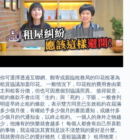
你可選擇透過互聯網、郵寄或親臨稅務局的印花稅署為
租賃協議加蓋印花。 一般情況下，印花稅的費用會由業
主和租客分擔，但也可因應個別協議而異。 值得留意，
租約條款不會出現「生約」與「死約 」字眼，一般會列
明提早終止租約條款 ，表示雙方同意已生效租約在屆滿
多少個月後，有權給予多少個月的書面通知，或繳付多
少個月的代通知金，以終止租約。 一個人的身外之物越
少，他擁有的快樂就會越多！ 每個人都會有自己所喜歡
的事物，我這樣說其實我是說不清楚我的愛好是什麼。
我就覺得自己的愛好雖然《 退租協議書 》 租用物業：