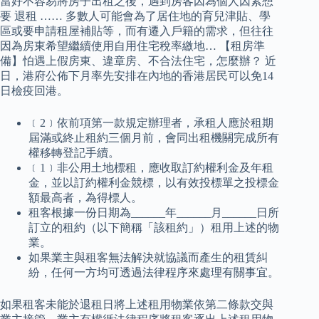
當好不容易將房子出租之後，遇到房客因為個人因素想
要 退租 …… 多數人可能會為了居住地的育兒津貼、學
區或要申請租屋補貼等，而有遷入戶籍的需求，但往往
因為房東希望繼續使用自用住宅稅率繳地… 【租房準
備】怕遇上假房東、違章房、不合法住宅，怎麼辦？ 近
日，港府公佈下月率先安排在內地的香港居民可以免14
日檢疫回港。
﹝2﹞依前項第一款規定辦理者，承租人應於租期
屆滿或終止租約三個月前，會同出租機關完成所有
權移轉登記手續。
﹝1﹞非公用土地標租，應收取訂約權利金及年租
金，並以訂約權利金競標，以有效投標單之投標金
額最高者，為得標人。
租客根據一份日期為______年______月______日所
訂立的租約（以下簡稱「該租約」）租用上述的物
業。
如果業主與租客無法解決就協議而產生的租賃糾
紛，任何一方均可透過法律程序來處理有關事宜。
如果租客未能於退租日將上述租用物業依第二條款交與