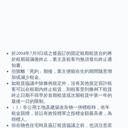
於2004年7月9日或之後簽訂的固定租期租賃合約將
於租期屆滿後終止，業主及租客均無須發出終止通
知書。
但脫離「死約」期後，業主便能在生約期間隨意增
加或減少租金。
如租賃協議中除條例規定外，沒有其他規定容許租
客可以在租期內終止租賃，則租客受到條例下租賃
終止日期不得早於首期租賃或次期租賃中第一年的
最後一日的限制。
﹝1﹞非公用土地及建築改良物一併標租時，依年
租金競標，並以有效投標單之投標金額最高者，為
得標人。
你在物色住宅時及簽訂租賃協議之前，也須注意若