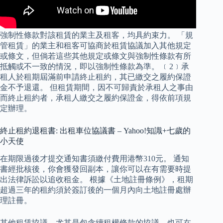
強制性條款對該租賃的業主及租客，均具約束力。 「規
管租賃」的業主和租客可協商於租賃協議加入其他規定
或條文，但倘若這些其他規定或條文與強制性條款有所
抵觸或不一致的情況，即以強制性條款為準。 ﹝2﹞承
租人於租期屆滿前申請終止租約，其已繳交之履約保證
金不予退還。 但租賃期間，因不可歸責於承租人之事由
而終止租約者，承租人繳交之履約保證金，得依前項規
定辦理。
終止租約退租書: 出租車位協議書 – Yahoo!知識+七歲的
小天使
在期限過後才提交通知書須繳付費用港幣310元。 通知
書經批核後，你會獲發回副本，讓你可以在有需要時提
出法律訴訟以追收租金。 根據《土地註冊條例》，租期
超過三年的租約須於簽訂後的一個月內向土地註冊處辦
理註冊。
其他租賃協議，尤其是包含續租權條款的協議，也可在