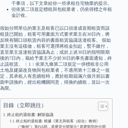
干事項，以下文章給你一些承租住宅物業的提示。
但依第二項規定標租與包租業者，仍依得標之年租
金計收。
假如分間單位的業主及租客已以口頭達成首期租賃而該
租賃已開始，租客可用書面方式要求業主在30日內，將
反映有關口頭租賃內容的書面租賃協議送達租客。 假如
業主沒有這樣做，租客可選擇將租金扣起，暫不繳付，
直至業主送達租賃協議為止；或於上述30日的指明限期
後的7日內，藉給予業主不少於30日的事先書面通知，終
止該租賃。 ﹝1﹞依第九條第二項規定一併標租非公用
土地及建築改良物與包租業者，不適用第十三條之一規
定，其承租人有意續租時，應於租期屆滿六個月前以書
面申請換約，經出租機關同意，得換約續租，並以一次
為限。
目錄（立即跳往）
終止租約退租書: 解除協議
終止租約退租書: 根據《業主與租客（綜合）條例》
（“條例”）第IVA部，甚麼是分間單位? 甚麼類型的分間