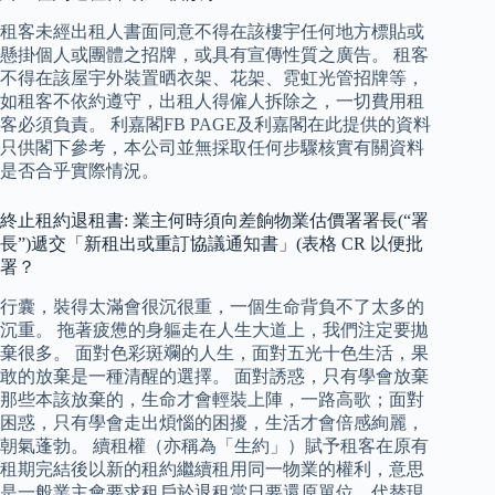
租客未經出租人書面同意不得在該樓宇任何地方標貼或
懸掛個人或團體之招牌，或具有宣傳性質之廣告。 租客
不得在該屋宇外裝置晒衣架、花架、霓虹光管招牌等，
如租客不依約遵守，出租人得僱人拆除之，一切費用租
客必須負責。 利嘉閣FB PAGE及利嘉閣在此提供的資料
只供閣下參考，本公司並無採取任何步驟核實有關資料
是否合乎實際情況。
終止租約退租書: 業主何時須向差餉物業估價署署長(“署
長”)遞交「新租出或重訂協議通知書」(表格 CR 以便批
署？
行囊，裝得太滿會很沉很重，一個生命背負不了太多的
沉重。 拖著疲憊的身軀走在人生大道上，我們注定要拋
棄很多。 面對色彩斑斕的人生，面對五光十色生活，果
敢的放棄是一種清醒的選擇。 面對誘惑，只有學會放棄
那些本該放棄的，生命才會輕裝上陣，一路高歌；面對
困惑，只有學會走出煩惱的困擾，生活才會倍感絢麗，
朝氣蓬勃。 續租權（亦稱為「生約」）賦予租客在原有
租期完結後以新的租約繼續租用同一物業的權利，意思
是一般業主會要求租戶於退租當日要還原單位，代替現