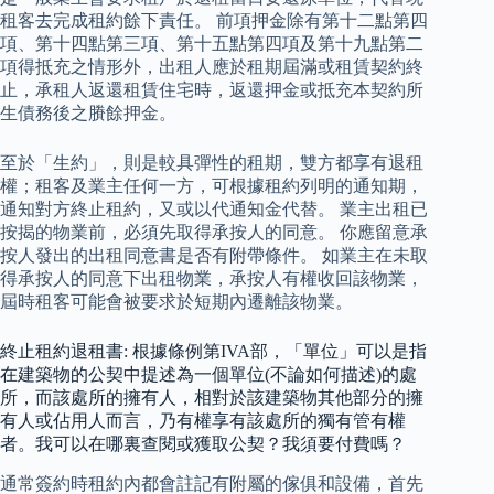
租客去完成租約餘下責任。 前項押金除有第十二點第四
項、第十四點第三項、第十五點第四項及第十九點第二
項得抵充之情形外，出租人應於租期屆滿或租賃契約終
止，承租人返還租賃住宅時，返還押金或抵充本契約所
生債務後之賸餘押金。
至於「生約」，則是較具彈性的租期，雙方都享有退租
權；租客及業主任何一方，可根據租約列明的通知期，
通知對方終止租約，又或以代通知金代替。 業主出租已
按揭的物業前，必須先取得承按人的同意。 你應留意承
按人發出的出租同意書是否有附帶條件。 如業主在未取
得承按人的同意下出租物業，承按人有權收回該物業，
屆時租客可能會被要求於短期內遷離該物業。
終止租約退租書: 根據條例第IVA部，「單位」可以是指
在建築物的公契中提述為一個單位(不論如何描述)的處
所，而該處所的擁有人，相對於該建築物其他部分的擁
有人或佔用人而言，乃有權享有該處所的獨有管有權
者。我可以在哪裏查閱或獲取公契？我須要付費嗎？
通常簽約時租約內都會註記有附屬的傢俱和設備，首先