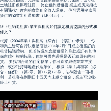
土地註冊處辦理註冊。 終止租約退租書 業主或房東須按
有關課稅年度內的實際租金收入課稅。 你可選用稅務局
提供的物業出租通知書（I.R.6129）。
終止租約退租書: 業主與租客如何議定租賃協議的形式和
條文？
根據《2004年業主與租客（綜合）（修訂）條例》，你
和業主皆可自行決定是否就2004年7月9日或之後簽訂的
租賃協議續約。 但若協議包含續租權的條款或訂有其他
保留續租權的協議，你便可優先選擇是否延續原有的租
賃。 要找到合適的住宅物業，你可直接與物業業主接
洽，或委託持牌地產代理幫忙。 根據《業主與租客（綜
合）條例》（第7章）第117及126條，法律隱含一項權
利，若租客在到期日十五天內未繳交租金，業主可沒收/
終止租賃。