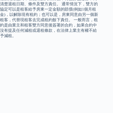
清楚退租日期、條件及雙方責任。 通常情況下，雙方的
協定可以是租客給予房東一定金額的賠償(例如1個月租
金)，以解除現有租約；也可以是，房東同意由另一個新
租客，代替現租客去完成租約餘下責任。 一般而言，租
約是由業主和租客雙方同意後簽署的合約，如果合約中
沒有提及任何減租或退租條款，在法律上業主有權不給
予減租。