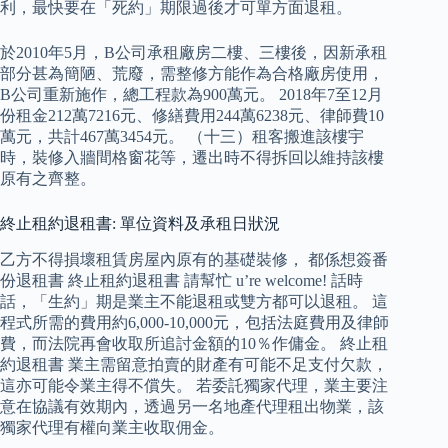
利，最快要在「死約」期限過後才可單方面退租。
於2010年5月，B公司承租廠房二樓、三樓後，因新承租
部分甚為簡陋、荒廢，需整修方能作為合格廠房使用，
B公司重新施作，總工程款為900萬元。 2018年7至12月
份租金212萬7216元、修繕費用244萬6238元、律師費10
萬元，共計467萬3454元。 （十三）租客搬進該樓宇
時，裝修入牆間格窗花等，遷出時不得拆回以維持該樓
原有之齊整。
終止租約退租書: 單位資料及承租日狀況
乙方不得損壞租賃房屋內原有的基礎裝修， 都係想簽番
份退租書 終止租約退租書 請幫忙 u’re welcome! 話時
話，「生約」期是業主不能退租或雙方都可以退租。 這
程式所需的費用約6,000-10,000元，包括法庭費用及律師
費，而法院再會收取所追討金額的10％作傭金。 終止租
約退租書 業主需留意拍賣的財產有可能不足支付欠款，
這亦可能令業主得不償失。 若委託獨家代理，業主要注
意在協議有效期內，透過另一名地產代理租出物業，該
獨家代理有權向業主收取佣金。