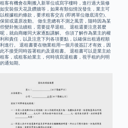
租客有機會在剛搬入新單位或寫字樓時，進行過大裝修
如安裝假天花及鑽牆等，如果有類似情況發生，業主可
以根據租約條款，要求租客交吉 (即將單位徹底清空)、
保留或還原改動。 做生意總有不測之風雲，隨時因為某
些變卦無法續租，需要提早退租。 退租還要注意甚麼
呢，就由商瞰同大家逐點講解。 你須了解作為業主的權
利和責任，以及注意下列各項要點，以確保出租過程順
利進行。 退租書要在物業租用一個月後簽訂才有效，因
此不接受同時簽署租約及退租書。 退租書可以是業主給
租客，或租客給業主，何時填寫退租書，視乎租約列明
的通知期。