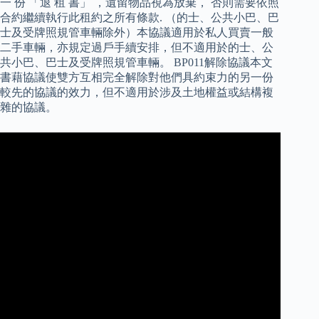
一 份 「退 租 書」 ，遺留物品視為放棄， 否則需要依照
合約繼續執行此租約之所有條款. （的士、公共小巴、巴
士及受牌照規管車輛除外）本協議適用於私人買賣一般
二手車輛，亦規定過戶手續安排，但不適用於的士、公
共小巴、巴士及受牌照規管車輛。 BP011解除協議本文
書藉協議使雙方互相完全解除對他們具約束力的另一份
較先的協議的效力，但不適用於涉及土地權益或結構複
雜的協議。