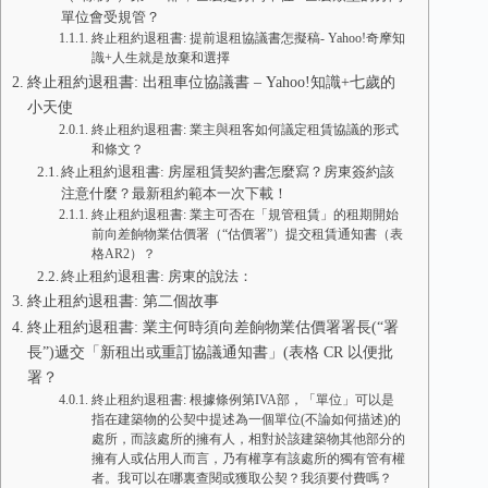
單位會受規管？
終止租約退租書: 提前退租協議書怎擬稿- Yahoo!奇摩知
識+人生就是放棄和選擇
終止租約退租書: 出租車位協議書 – Yahoo!知識+七歲的
小天使
終止租約退租書: 業主與租客如何議定租賃協議的形式
和條文？
終止租約退租書: 房屋租賃契約書怎麼寫？房東簽約該
注意什麼？最新租約範本一次下載！
終止租約退租書: 業主可否在「規管租賃」的租期開始
前向差餉物業估價署（“估價署”）提交租賃通知書（表
格AR2）？
終止租約退租書: 房東的說法：
終止租約退租書: 第二個故事
終止租約退租書: 業主何時須向差餉物業估價署署長(“署
長”)遞交「新租出或重訂協議通知書」(表格 CR 以便批
署？
終止租約退租書: 根據條例第IVA部，「單位」可以是
指在建築物的公契中提述為一個單位(不論如何描述)的
處所，而該處所的擁有人，相對於該建築物其他部分的
擁有人或佔用人而言，乃有權享有該處所的獨有管有權
者。我可以在哪裏查閱或獲取公契？我須要付費嗎？