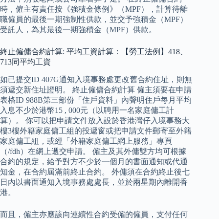
時，僱主有責任按《強積金條例》（MPF），計算待離
職僱員的最後一期強制性供款，並交予強積金（MPF）
受託人，為其最後一期強積金（MPF）供款。
終止僱傭合約計算: 平均工資計算：【勞工法例】418、
713同平均工資
如已提交ID 407G通知入境事務處更改舊合約住址，則無
須遞交新住址證明。 終止僱傭合約計算 僱主須要在申請
表格ID 988B第三部份「住戶資料」內聲明住戶每月平均
入息不少於港幣15 , 000元（以聘用一名家庭傭工計
算）。 你可以把申請文件放入設於香港灣仔入境事務大
樓3樓外籍家庭傭工組的投遞窗或把申請文件郵寄至外籍
家庭傭工組，或經「外籍家庭傭工網上服務」專頁
（/fdh）在網上遞交申請。 僱主及其外傭雙方均可根據
合約的規定，給予對方不少於一個月的書面通知或代通
知金，在合約屆滿前終止合約。 外傭須在合約終止後七
日內以書面通知入境事務處處長，並於兩星期內離開香
港。
而且，僱主亦應該向連續性合約受僱的僱員，支付任何