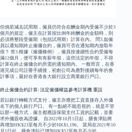
但倘若減去試用期，僱員仍符合在酬金期內受僱不少於3
個月的規定，僱主在計算按比例年終酬金的金額時，則
必須將整段受僱期（包括試用期）計算在內。 問3.如僱
員以通知期終止僱傭合約，僱員可否在通知期內放取年
假？ 答3.根據《僱傭條例》，僱員按連續性合約受僱每
滿12個月，便可享有有薪年假，這些法定的年假，不得
計算在終止僱傭合約所需的通知期內。 一般而言，在香
港完成公司註冊手續後，初創公司為應對後續每年的會
計事項，最好在香港各大銀行設立商業銀行戶口。
終止僱傭合約計算: 法定僱傭權益參考計算機 重設
若以銀行轉帳方式支付，僱主亦應把工資直接存入外傭
名下的個人銀行戶口。 有一點絕不能忽視的，就是不管
以那一種方式，僱主都應該保留支付工資的記載，並要
求外傭簽收為證據。 自2022年10月1日起，膳食津貼將
再增加HK$23至每月不少於HK$1,196。 當局在2021年10
月1日起，膳食津貼已增加HK$52至每月不少於