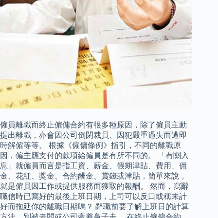
僱員離職而終止僱傭合約有很多種原因，除了僱員主動
提出離職，亦會因公司倒閉裁員、因犯嚴重過失而遭即
時解僱等等。 根據《僱傭條例》指引，不同的離職原
因，僱主應支付的款項給僱員是有所不同的。 「有關入
息」就僱員而言是指工資、薪金、假期津貼、費用、佣
金、花紅、獎金、合約酬金、賞錢或津貼，簡單來說，
就是僱員因工作或提供服務而獲取的報酬。 然而，寫辭
職信時已寫好的最後上班日期，上司可以反口或稱未計
好而拖延你的離職日期嗎？ 辭職前要了解上班日的計算
方法，別被老闆或公司牽着鼻子走。 在終止僱傭合約