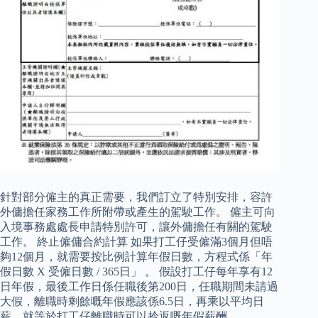
針對部分僱主的真正需要，我們訂立了特別安排，容許
外傭擔任家務工作所附帶或產生的駕駛工作。 僱主可向
入境事務處處長申請特別許可，讓外傭擔任有關的駕駛
工作。 終止僱傭合約計算 如果打工仔受僱滿3個月但唔
夠12個月，就需要按比例計算年假日數，方程式係「年
假日數 X 受僱日數 / 365日」 。 假設打工仔每年享有12
日年假，最後工作日係任職後第200日，任職期間未請過
大假，離職時剩餘嘅年假應該係6.5日，再乘以平均日
薪，就等於打工仔離職時可以拎返嘅年假薪酬。