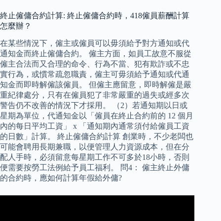
終止僱傭合約計算: 終止僱傭合約時，418僱員薪酬計算
怎麼辦？
在某些情況下，僱主或僱員可以毋須給予對方通知或代
通知金而終止僱傭合約。 僱主方面，如員工故意不服從
僱主合法而又合理的命令、行為不當、犯有欺詐或不忠
實行為，或慣常疏忽職責，僱主可毋須給予通知或代通
知金而即時解僱該僱員。 但僱主應留意，即時解僱是嚴
重紀律處分，只有在僱員犯了非常嚴重的過失或經多次
警告仍不改善的情況下才採用。 （2）若通知期以日或
星期為單位，代通知金以「僱員在終止合約前的 12 個月
內的每日平均工資」 x 「通知期內通常須付給僱員工資
的日數」計算。 終止僱傭合約計算 創業時，不少老闆也
可能會聘用長期兼職，以便管理人力資源成本，但在分
配人手時，必須留意每星期工作不可多於18小時，否則
便需要按勞工法例給予員工福利。 問4： 僱主終止外傭
的合約時，應如何計算年假給外傭?