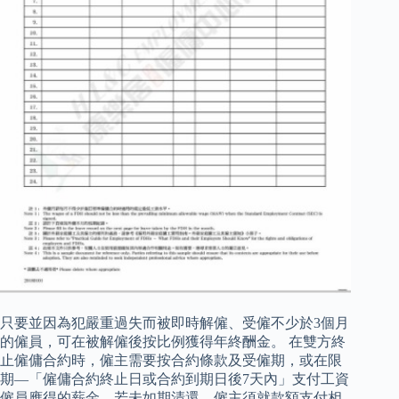
只要並因為犯嚴重過失而被即時解僱、受僱不少於3個月
的僱員，可在被解僱後按比例獲得年終酬金。 在雙方終
止僱傭合約時，僱主需要按合約條款及受僱期，或在限
期—「僱傭合約終止日或合約到期日後7天內」支付工資
僱員應得的薪金，若未如期清還，僱主須就款額支付相