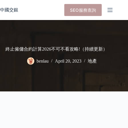
Skip
to
中國交銀
SEO服務查詢
content
終止僱傭合約計算2026不可不看攻略!（持續更新）
benlau
April 20, 2023
地產