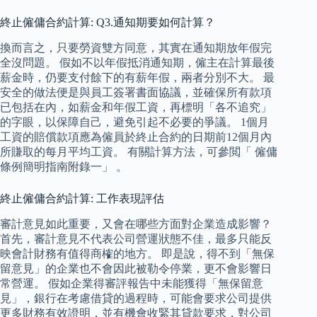
終止僱傭合約計算: Q3.通知期要如何計算？
換而言之，只要勞資雙方同意，其實在通知期放年假完
全沒問題。 假如不以年假抵消通知期，僱主在計算最後
薪金時，仍要支付餘下的有薪年假，兩者分別不大。 最
安全的做法便是與員工簽署書面協議，並確保所有款項
已包括在內，如薪金和年假工資，再標明「各不追究」
的字眼，以保障自己，避免引起不必要的爭議。 1個月
工資的賠償款項應為僱員於終止合約的日期前12個月內
所賺取的每月平均工資。 有關計算方法，可參閲「 僱傭
條例簡明指南附錄一」 。
終止僱傭合約計算: 工作表現評估
審計意見如此重要，又會在哪些方面對企業造成影響？
首先，審計意見不代表公司營運狀態不佳，最多只能反
映會計財務有值得商榷的地方。 即是說，得不到「無保
留意見」的企業也不會因此被勒令停業，更不會影響日
常營運。 假如企業得審評報告中未能獲得「無保留意
見」，銀行在考慮借貸的過程時，可能會要求公司提供
更多財務有效證明，並有機會收緊其貸款要求，對公司