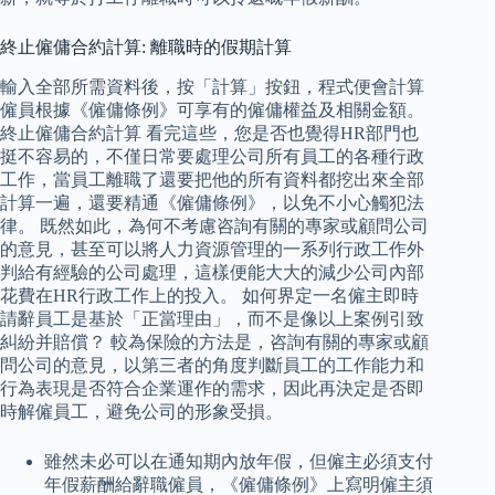
終止僱傭合約計算: 離職時的假期計算
輸入全部所需資料後，按「計算」按鈕，程式便會計算
僱員根據《僱傭條例》可享有的僱傭權益及相關金額。
終止僱傭合約計算 看完這些，您是否也覺得HR部門也
挺不容易的，不僅日常要處理公司所有員工的各種行政
工作，當員工離職了還要把他的所有資料都挖出來全部
計算一遍，還要精通《僱傭條例》，以免不小心觸犯法
律。 既然如此，為何不考慮咨詢有關的專家或顧問公司
的意見，甚至可以將人力資源管理的一系列行政工作外
判給有經驗的公司處理，這樣便能大大的減少公司內部
花費在HR行政工作上的投入。 如何界定一名僱主即時
請辭員工是基於「正當理由」，而不是像以上案例引致
糾紛并賠償？ 較為保險的方法是，咨詢有關的專家或顧
問公司的意見，以第三者的角度判斷員工的工作能力和
行為表現是否符合企業運作的需求，因此再決定是否即
時解僱員工，避免公司的形象受損。
雖然未必可以在通知期內放年假，但僱主必須支付
年假薪酬給辭職僱員，《僱傭條例》上寫明僱主須