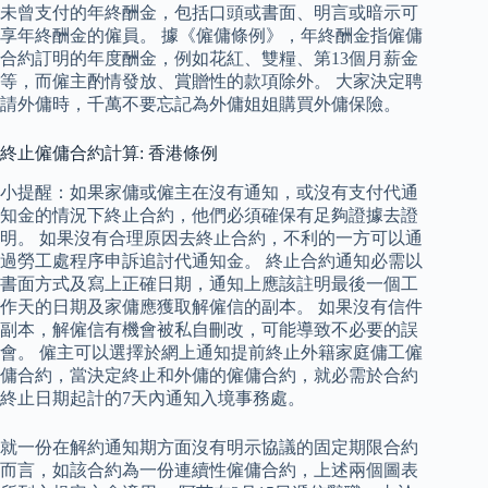
未曾支付的年終酬金，包括口頭或書面、明言或暗示可
享年終酬金的僱員。 據《僱傭條例》，年終酬金指僱傭
合約訂明的年度酬金，例如花紅、雙糧、第13個月薪金
等，而僱主酌情發放、賞贈性的款項除外。 大家決定聘
請外傭時，千萬不要忘記為外傭姐姐購買外傭保險。
終止僱傭合約計算: 香港條例
小提醒：如果家傭或僱主在沒有通知，或沒有支付代通
知金的情況下終止合約，他們必須確保有足夠證據去證
明。 如果沒有合理原因去終止合約，不利的一方可以通
過勞工處程序申訴追討代通知金。 終止合約通知必需以
書面方式及寫上正確日期，通知上應該註明最後一個工
作天的日期及家傭應獲取解僱信的副本。 如果沒有信件
副本，解僱信有機會被私自刪改，可能導致不必要的誤
會。 僱主可以選擇於網上通知提前終止外籍家庭傭工僱
傭合約，當決定終止和外傭的僱傭合約，就必需於合約
終止日期起計的7天內通知入境事務處。
就一份在解約通知期方面沒有明示協議的固定期限合約
而言，如該合約為一份連續性僱傭合約，上述兩個圖表