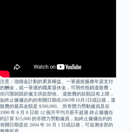
注意：強積金計劃的累算權益、一筆過按服務年資支付
的酬金，或一筆過的職業退休金，可用作抵銷遣散費，
但只限歸因於僱主供款部份。 遣散費的款額設有上限，
如終止僱傭合約的有關日期在2003年10月1日或以後，遣
散費的最高金額是 $390,000。 所有體力勞動僱員及在
1990 年 6 月 8 日前 12 個月平均月薪不超過 終止僱傭合
約計算 $15,000 的非體力勞動僱員，如終止僱傭合約的
有關日期是在 2004 年 10 月 1 日或以後，可追溯全部的
服務年資。