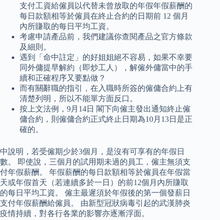
支付工資給僱員以代替未曾放取的年假年假薪酬的
每日款額相等於僱員在終止合約的日期前 12 個月
內所賺取的每日平均工資。
考慮申請產品前，我們建議你查閱產品之官方條款
及細則。
遇到「命中註定」的好姐姐絕不容易，如果不幸要
同外傭提早解約（即炒工人），解僱外傭當中的手
續和正確程序又要點做？
而有關辭職的指引，在入職時所簽的僱傭合約上有
清楚列明，所以不能單方面反口。
按上文法例，9月14日 閣下向僱主發出通知終止僱
傭合約，則僱傭合約正式終止日期為10月13日是正
確的。
中說明，若受僱期少於3個月，是沒有可享有的年假日
數。 即使說，三個月的試用期未過的員工，僱主無須支
付年假薪酬。 年假薪酬的每日款額相等於僱員在年假當
天或年假首天（若連續多於一日）的前12個月內所賺取
的每日平均工資。 僱主最遲須於年假後的第一個發薪日
支付年假薪酬給僱員。 由新型冠狀病毒引起的武漢肺炎
疫情持續，對各行各業的影響亦逐漸浮面。