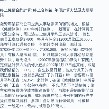
終止僱傭合約計算: 終止合約後, 年假計算方法及支薪期
限
凝資專業顧問公司企業人事培訓師何珮琪補充，根據
《僱傭條例》2007年修訂條例，一般而言，在計算員工
代通知金時，需以過去12個月平均工資來計算。 假如一
個員工底薪是$7800，每月有佣金$12000及勤工$1000，
那在計算代通知金時，不能只支付底薪，應計算
$7800+$12000+$1000，共$20,800。 假如公司計錯補償，
員工有權入稟法庭追討，所以建議公司人事部必須熟悉
勞工法，避免違法。 《2007年僱傭(修訂)條例》有關法
定權益計算方法的條文已由2007年7月13日起實施，即是
我們俗稱的「713」。 自生效當日起，當支付員工的有
關法定權益（也就是某些日子的日薪）時，需要用12個
月平均工資（ADW）來計算，確保《僱傭條例》中所界
定的「工資」全都包括在內。 不合理及不合法解僱：僱
主如在僱員懷孕或放取產假期間、放取有薪病假期間或
工傷期間解僱僱員、或因僱員在勞工法例有關的程序中
提供證據或資料、參加工會活動而解僱僱員，可被檢
控，一經定罪，最高可被罰款10 萬元。