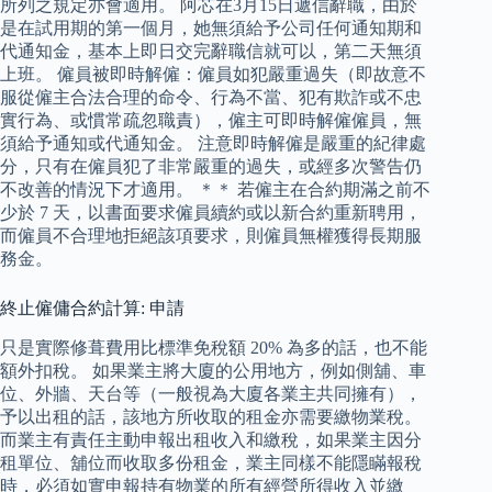
所列之規定亦會適用。 阿芯在3月15日遞信辭職，由於
是在試用期的第一個月，她無須給予公司任何通知期和
代通知金，基本上即日交完辭職信就可以，第二天無須
上班。 僱員被即時解僱：僱員如犯嚴重過失（即故意不
服從僱主合法合理的命令、行為不當、犯有欺詐或不忠
實行為、或慣常疏忽職責），僱主可即時解僱僱員，無
須給予通知或代通知金。 注意即時解僱是嚴重的紀律處
分，只有在僱員犯了非常嚴重的過失，或經多次警告仍
不改善的情況下才適用。 ＊＊ 若僱主在合約期滿之前不
少於 7 天，以書面要求僱員續約或以新合約重新聘用，
而僱員不合理地拒絕該項要求，則僱員無權獲得長期服
務金。
終止僱傭合約計算: 申請
只是實際修葺費用比標準免稅額 20% 為多的話，也不能
額外扣稅。 如果業主將大廈的公用地方，例如側舖、車
位、外牆、天台等（一般視為大廈各業主共同擁有），
予以出租的話，該地方所收取的租金亦需要繳物業稅。
而業主有責任主動申報出租收入和繳稅，如果業主因分
租單位、舖位而收取多份租金，業主同樣不能隱瞞報稅
時，必須如實申報持有物業的所有經營所得收入並繳