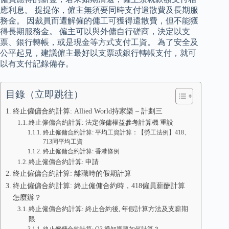
應利息。 提提你，僱主無須要同時支付遣散費及長期服
務金。 因裁員而遭解僱的傭工可獲得遣散費，但不能獲
得長期服務金。 僱主可以與外傭自行磋商，決定以支
票、銀行轉帳，或是現金等方式支付工資。 為了安全及
公平起見，建議僱主最好以支票或銀行轉帳支付，就可
以有支付記錄備存。
目錄（立即跳往）
終止僱傭合約計算: Allied World持家樂 – 計劃三
終止僱傭合約計算: 法定僱傭權益參考計算機 重設
終止僱傭合約計算: 平均工資計算：【勞工法例】418、
713同平均工資
終止僱傭合約計算: 香港條例
終止僱傭合約計算: 申請
終止僱傭合約計算: 離職時的假期計算
終止僱傭合約計算: 終止僱傭合約時，418僱員薪酬計算
怎麼辦？
終止僱傭合約計算: 終止合約後, 年假計算方法及支薪期
限