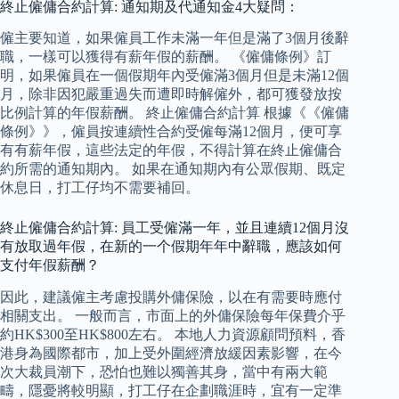
終止僱傭合約計算: 通知期及代通知金4大疑問：
僱主要知道，如果僱員工作未滿一年但是滿了3個月後辭
職，一樣可以獲得有薪年假的薪酬。 《僱傭條例》訂
明，如果僱員在一個假期年內受僱滿3個月但是未滿12個
月，除非因犯嚴重過失而遭即時解僱外，都可獲發放按
比例計算的年假薪酬。 終止僱傭合約計算 根據《《僱傭
條例》》，僱員按連續性合約受僱每滿12個月，便可享
有有薪年假，這些法定的年假，不得計算在終止僱傭合
約所需的通知期內。 如果在通知期內有公眾假期、既定
休息日，打工仔均不需要補回。
終止僱傭合約計算: 員工受僱滿一年，並且連續12個月沒
有放取過年假，在新的一个假期年年中辭職，應該如何
支付年假薪酬？
因此，建議僱主考慮投購外傭保險，以在有需要時應付
相關支出。 一般而言，市面上的外傭保險每年保費介乎
約HK$300至HK$800左右。 本地人力資源顧問預料，香
港身為國際都市，加上受外圍經濟放緩因素影響，在今
次大裁員潮下，恐怕也難以獨善其身，當中有兩大範
疇，隱憂將較明顯，打工仔在企劃職涯時，宜有一定準