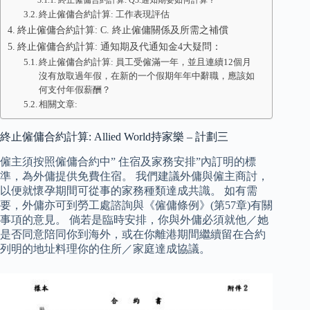
終止僱傭合約計算: Q3.通知期要如何計算？
終止僱傭合約計算: 工作表現評估
終止僱傭合約計算: C. 終止僱傭關係及所需之補償
終止僱傭合約計算: 通知期及代通知金4大疑問：
終止僱傭合約計算: 員工受僱滿一年，並且連續12個月
沒有放取過年假，在新的一个假期年年中辭職，應該如
何支付年假薪酬？
相關文章:
終止僱傭合約計算: Allied World持家樂 – 計劃三
僱主須按照僱傭合約中” 住宿及家務安排”內訂明的標
準，為外傭提供免費住宿。 我們建議外傭與僱主商討，
以便就懷孕期間可從事的家務種類達成共識。 如有需
要，外傭亦可到勞工處諮詢與《僱傭條例》(第57章)有關
事項的意見。 倘若是臨時安排，你與外傭必須就他／她
是否同意陪同你到海外，或在你離港期間繼續留在合約
列明的地址料理你的住所／家庭達成協議。