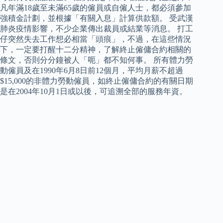
凡年滿18歲至未滿65歲的僱員或自僱人士，都必須參加
強積金計劃，並根據「有關入息」計算供款額。 受武漢
肺炎疫情影響，不少企業傳出裁員或結業等消息。 打工
仔突然失去工作想必相當「頭痕」，不過，在這些情況
下，一定要打醒十二分精神，了解終止僱傭合約相關的
條文，否則分分鐘被人「呃」都不知何事。 所有體力勞
動僱員及在1990年6月8日前12個月，平均月薪不超過
$15,000的非體力勞動僱員，如終止僱傭合約的有關日期
是在2004年10月1日或以後，可追溯全部的服務年資。