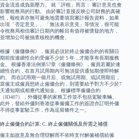
資金流造成負面壓力。 就「評稅」而言： 審計意見也會
影響稅務局的行動。 由於審計直接反映公司財務的真確
性，報稅表亦無可避免地需要填寫審計報告資料，如果
出現「否定意見」、「無法表示意見」等情況，很可能
令稅務局相信審計日期內的帳目有值得被懷疑的地方，
並增加公司被抽查核稅的機會。
根據《僱傭條例》，僱員必須於終止僱傭合約的有關日
期前按連續性合約受僱不少於 5 年，才能享有長期服務
金。 根據香港法例第57章《僱傭條例》，僱員若屬於連
續性合約，在首月試用期內可無須提供通知期便即時解
約。 而在試用期一個月后、或無試用期、或試用期后，
當僱主或僱員想終止僱傭合約，則需要給予對方不少於7
天通知期或相應代通知金。 根據標準僱傭合約
（ID407），外傭從事的家務工作並不包括駕駛車輛。
此外，發給外傭到香港從事僱傭工作的簽證亦訂明外傭
不得從事駕駛工作，作為逗留條件之一。
終止僱傭合約計算: C. 終止僱傭關係及所需之補償
僱主如故意及無合理辯解而不依時支付解僱補償給僱