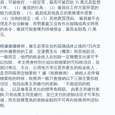
員，可被檢控，一經定罪，最高可被罰款 35 萬元及監禁
3 年。 （1）僱員的行為；（2）僱員在工作方面所需的
能力或資格；（3）裁員或其他真正的業務運作需要；
（4）法例的規定；或（5）其他實質理由。 僱員被不合
理及不合法解僱，而勞審處又沒有作出復職或再次聘用
的命令，僱員可能會獲判得補償金，最高金額爲 15 萬
元。
根據僱傭條例，僱主必需在合約屆滿或終止後的7日內支
付外傭應得的工資、交通費支出（機票）和其他款項。
一般而言，他們的租金收入在扣除一定雜費支出後可予
以扣除。 本文將會特別介紹出租物業的可扣稅項目，並
探討車位、天台、公用地方等位置所產生的租金收入，
是否同樣用交物業稅？ 據《稅務條例》，納稅人在申報
物業稅的時候，稅務局一般只會接納以下三個主要扣稅
項目，包括由業主所繳付的差餉、「不能追回的租
金」，以及修葺及支出的標準免税額。 由業主所繳付差
餉 只有由業主同意繳付、並已支付的差餉項目才可享扣
減，而先前獲寬免的差餉金額則不可再向稅務局申請扣
稅。