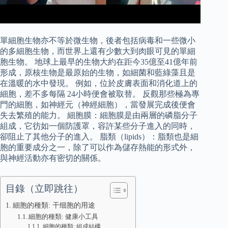
單細胞生物亦不等於微生物，後者包括病毒和一些微小
的多細胞生物，而世界上還有少數大到肉眼可見的單細
胞生物。 地球上最早的生物大約在距今35億至41億年前
形成，原核生物是最原始的生物，如細菌和藍綠藻且是
在溫暖的水中發現。 例如，位於皮膚表面和消化道上的
細胞，差不多每隔 24小時便會被取替。 反觀那些極為專
門的細胞，如神經元（神經細胞），當發展完成後便會
失去繁殖的能力。 細胞膜：細胞膜是由兩層的磷脂分子
組成，它彷如一個防護罩，容許某些分子進入的同時，
卻阻止了其他分子的進入。 脂類（lipids）：脂類也是細
胞的重要成分之一，除了可以作為儲存熱能的形式外，
與神經活動亦有密切的關係。
目錄（立即跳往）
細胞的種類: 干细胞的用途
細胞的種類: 健康小工具
細胞的種類: 組成結構