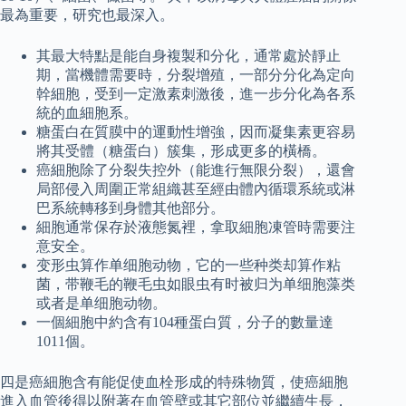
最為重要，研究也最深入。
其最大特點是能自身複製和分化，通常處於靜止
期，當機體需要時，分裂增殖，一部分分化為定向
幹細胞，受到一定激素刺激後，進一步分化為各系
統的血細胞系。
糖蛋白在質膜中的運動性增強，因而凝集素更容易
將其受體（糖蛋白）簇集，形成更多的橫橋。
癌細胞除了分裂失控外（能進行無限分裂），還會
局部侵入周圍正常組織甚至經由體內循環系統或淋
巴系統轉移到身體其他部分。
細胞通常保存於液態氮裡，拿取細胞凍管時需要注
意安全。
变形虫算作单细胞动物，它的一些种类却算作粘
菌，带鞭毛的鞭毛虫如眼虫有时被归为单细胞藻类
或者是单细胞动物。
一個細胞中約含有104種蛋白質，分子的數量達
1011個。
四是癌細胞含有能促使血栓形成的特殊物質，使癌細胞
進入血管後得以附著在血管壁或其它部位並繼續生長，