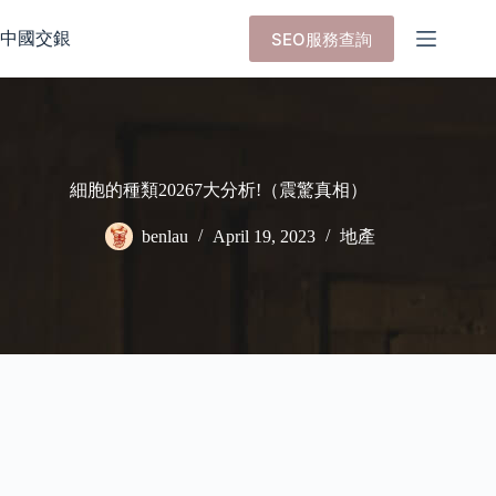
Skip
to
中國交銀
SEO服務查詢
content
細胞的種類20267大分析!（震驚真相）
benlau
April 19, 2023
地產