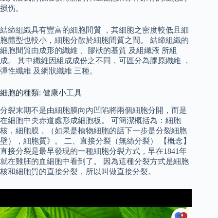
损伤。
結締組織具有豐富的細胞間質 ，其細胞之密度較低且細
胞體型也較小，細胞分散於細胞間質之間。 結締組織的
細胞間質由成形的纖維 、膠狀的基質 及組織液 所組
成。 其中纖維因組成成份之不同，可區分為膠原纖維 ，
彈性纖維 及網狀纖維 三種。
細胞的種類: 健康小工具
分裂末期不是由細胞膜向內凹陷將兩個細胞分開，而是
在細胞中央赤道處形成細胞板。 可簡潔概括為：細胞
核，細胞膜，（如果是植物細胞的話下一步是分裂細胞
壁），細胞質》。 二、直接分裂（無絲分裂） 【概念】
直接分裂是最早發現的一種細胞分裂方式，早在1841年
就在雞胚的血細胞中看到了。 因為這種分裂方式是細胞
核和細胞質的直接分裂，所以叫做直接分裂。