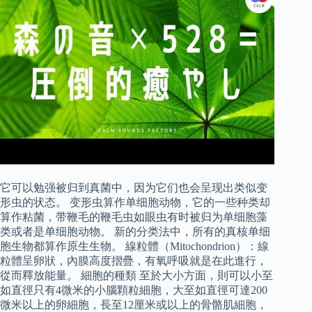
它可以勉强被归到真菌中，因为它们也会呈现出类似变
形虫的状态。 变形虫算作单细胞动物，它的一些种类却
算作粘菌，带鞭毛的鞭毛虫如眼虫有时被归为单细胞藻
类或者是单细胞动物。 新的分类法中，所有的真核单细
胞生物都算作原生生物。 線粒體（Mitochondrion）：線
粒體呈卵狀，內膜高度摺疊，有氧呼吸就是在此進行，
從而釋放能量。 細胞的種類 至於大小方面，則可以小至
如直徑只有4微米的小腦顆粒細胞，大至如直徑可達200
微米以上的卵細胞，長至12厘米或以上的骨骼肌細胞，