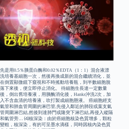
先是用0.5％胰蛋白酶和0.02％EDTA（1：1）混合液漂
洗培養基細胞一次，然後再換成新的混合繼續消化，並
在倒置顯微鏡下窺視和不時搖動培養瓶，到半數細胞脫
落下來後，便立即停止消化。 待細胞生長達一定數量
後，倒出舊培養液，用胰酶消化後，Hanks沖洗2次，加
入不含血清的培養液，吹打製成細胞懸液。 癌細胞經支
氣管和肺血管周圍的淋巴管,先侵入鄰近的肺段或葉支氣
管周圍淋巴結,然後到達肺門或隆突下淋巴結,再侵入縱隔
和氣管旁… ⑷核深染：由於癌細胞核染色質增多，顆粒
變粗，核深染，有的可呈墨水滴樣，同時因核內染色質