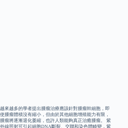
越來越多的學者提出腫瘤治療應該針對腫瘤幹細胞，即
使腫瘤體積沒有縮小，但由於其他細胞增殖能力有限，
腫瘤將逐漸退化萎縮，也許人類能夠真正治癒腫瘤。 紫
外線照射可引起細胞DNA斷裂、交聯和染色體畸變，紫