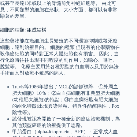
或甚至長達1米或以上的脊髓前角神經細胞等。 由此可
見，不同類型的細胞在形狀、大小方面，都可以有非常
顯著的差異。
細胞的種類: 組成結構
這些藥物能在癌細胞生長繁殖的不同環節抑制或殺死癌
細胞，達到治療目的。 細胞的種類 但現有的化學藥物在
殺傷癌細胞的同時對正常人體細胞也有損害。 因此，進
行化療時往往出現不同程度的副作用，如噁心、嘔吐、
脫髮等。 化療主要用於各種類型的白血病以及用於無法
手術而又對放療不敏感的病人。
Travis等1986年提出了MCL的診斷標準：①外周血
肥大細胞》10％；②白血病細胞有非典型肥大細胞
(幼稚肥大細胞)的特點；③白血病細胞有肥大細胞
的組化特徵(出現異染顆粒、特異性酯酶陽性，Pox
陰性等)。
該發現被認為開啟了一種全新的癌症治療機制，為
其他類型癌症的治療提供了思路。
甲胎蛋白（alpha-fetoprotein，AFP）：正常成人血