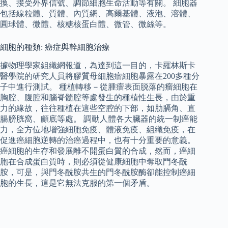
換、接受外界信號、調節細胞生命活動等有關。 細胞器
包括線粒體、質體、內質網、高爾基體、液泡、溶體、
圓球體、微體、核糖核蛋白體、微管、微絲等。
細胞的種類: 癌症與幹細胞治療
據物理學家組織網報道，為達到這一目的，卡羅林斯卡
醫學院的研究人員將膠質母細胞瘤細胞暴露在200多種分
子中進行測試。 種植轉移－從腫瘤表面脱落的瘤細胞在
胸腔、腹腔和腦脊髓腔等處發生的種植性生長，由於重
力的緣故，往往種植在這些空腔的下部，如肋膈角、直
腸膀胱窩、顱底等處。 調動人體各大臟器的統一制癌能
力，全方位地增強細胞免疫、體液免疫、組織免疫，在
促進癌細胞逆轉的治癌過程中，也有十分重要的意義。
癌細胞的生存和發展離不開蛋白質的合成，然而，癌細
胞在合成蛋白質時，則必須從健康細胞中奪取門冬酰
胺，可是，與門冬酰胺共生的門冬酰胺酶卻能控制癌細
胞的生長，這是它無法克服的第一個矛盾。