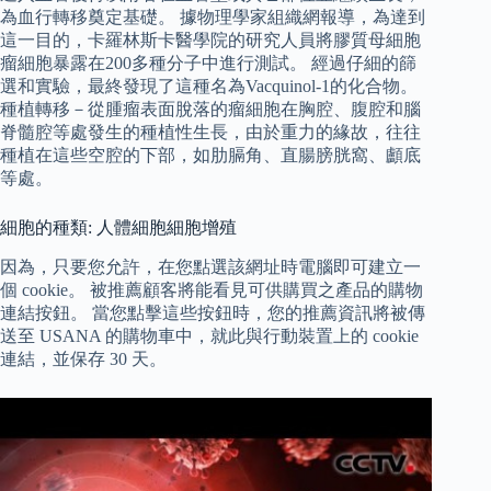
為血行轉移奠定基礎。 據物理學家組織網報導，為達到
這一目的，卡羅林斯卡醫學院的研究人員將膠質母細胞
瘤細胞暴露在200多種分子中進行測試。 經過仔細的篩
選和實驗，最終發現了這種名為Vacquinol-1的化合物。
種植轉移－從腫瘤表面脫落的瘤細胞在胸腔、腹腔和腦
脊髓腔等處發生的種植性生長，由於重力的緣故，往往
種植在這些空腔的下部，如肋膈角、直腸膀胱窩、顱底
等處。
細胞的種類: 人體細胞細胞增殖
因為，只要您允許，在您點選該網址時電腦即可建立一
個 cookie。 被推薦顧客將能看見可供購買之產品的購物
連結按鈕。 當您點擊這些按鈕時，您的推薦資訊將被傳
送至 USANA 的購物車中，就此與行動裝置上的 cookie
連結，並保存 30 天。