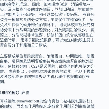
細胞突變的理論。 因此，加強環境保護，消除環境污
染，及時檢查可疑的致癌物質，並加以防除，對放射性
工作加強安全保護等，都可以降低癌症發病率。 有絲分
裂是一種最常見的分裂方式，主要發生在植物根尖、莖
尖及生長快的幼嫩部位的細胞中。 過去比較重視研究有
絲分裂中分裂時期的形態變化，對於間期討論很少。 實
際上，分裂間期非常重要，核酸和蛋白質合成都發生在
這個時期。 用電子顯微鏡觀察，可以知道細胞膜主要由
蛋白質分子和脂類分子構成。
主要構成單位是跨膜蛋白、附著蛋白、中間纖維。 胰蛋
白酶、膠原酶及透明質酸酶皆可破壞跨膜蛋白的胞外結
構，使橋粒分離；Ca2+是必需的，故螯合劑也可使之分
離。 專家指出，身體抵抗外來侵害的武器，包括干擾素
及各類免疫細胞的數量與活力都和維生素與礦物質有
關。
細胞的種類: 細胞
真核細胞 eukaryotic cell 指含有真核（被核膜包圍的核）
的細胞。 而光合作用和氧化磷酸化作用則分別由葉綠體