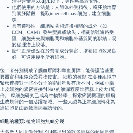
清中含量為5.8μg/L以下，男性略高於女性。
他們使用的方法是：人卵体外受精後，將胚胎培育
到囊胚階段，提取inner cell mass细胞，建立细胞
株。
具有遷移性，細胞粘著和連接相關的成分（如
ECM、CAM）發生變異或缺失，相關信號通路受
阻，細胞失去與細胞間和細胞外基質間的聯結，易
於從腫瘤上脫落。
胎牛血清優點在於營養成分豐富，培養細胞效果良
好，可適用幾乎所有細胞。
後二者分別構成了腦血屏障和睾血屏障，能保護這些重
要器官和組織免受異物侵害。 細胞的種類 在各種組織中
緊密連接對一些小分子的密封程度有所不同，例如小腸
上皮細胞的緊密連接對Na+的滲漏程度比膀胱上皮大1萬
倍。 癌細胞研究已成為生物醫學上探索癌變機理的腫瘤
生成規律的一個活躍領域。 一些人認為正常細胞轉化為
癌細胞是由於致癌病毒誘發的。
細胞的種類: 植物細胞無絲分裂
大多數人同意勃伏利1914年提出的許多癌症的起因是體