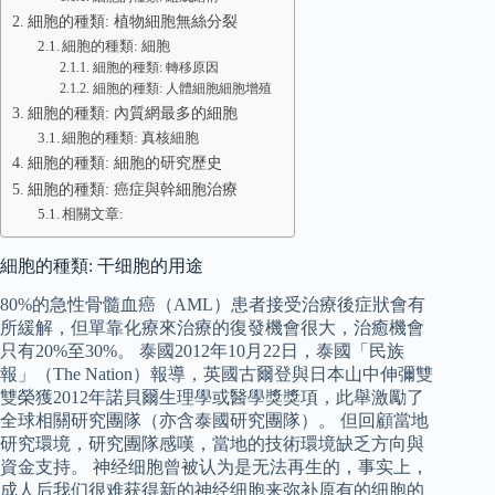
細胞的種類: 植物細胞無絲分裂
細胞的種類: 細胞
細胞的種類: 轉移原因
細胞的種類: 人體細胞細胞增殖
細胞的種類: 內質網最多的細胞
細胞的種類: 真核細胞
細胞的種類: 細胞的研究歷史
細胞的種類: 癌症與幹細胞治療
相關文章:
細胞的種類: 干细胞的用途
80%的急性骨髓血癌（AML）患者接受治療後症狀會有
所緩解，但單靠化療來治療的復發機會很大，治癒機會
只有20%至30%。 泰國2012年10月22日，泰國「民族
報」（The Nation）報導，英國古爾登與日本山中伸彌雙
雙榮獲2012年諾貝爾生理學或醫學獎獎項，此舉激勵了
全球相關研究團隊（亦含泰國研究團隊）。 但回顧當地
研究環境，研究團隊感嘆，當地的技術環境缺乏方向與
資金支持。 神经细胞曾被认为是无法再生的，事实上，
成人后我们很难获得新的神经细胞来弥补原有的细胞的