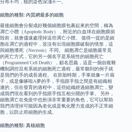
分布不均，核的染色深淺不一。
細胞的種類: 內質網最多的細胞
最後細胞會分裂成好幾個細胞膜包裹起來的空間，稱為
凋亡小體（Apoptotic Body），附近的白血球在細胞膜損
毀前，就會儘速處理掉這些凋亡小體。 值得一提的是細
胞在凋亡的過程中，並沒有出現細胞膜破裂的情形，這
與細胞壞死（Necrosis）不同。 細胞凋亡是細胞最常見
的死亡方式，它的另一個名字是系統性的細胞死亡
（Programmed Cell Death），顧名思義，這是一個由複雜
機制調控且有系統的細胞死亡過程，最常聽到的例子就
是我們的手的成長過程。 在胚胎時期，手掌就像一片扇
子，或是像哆啦A夢的手，手指跟手指之間是有組織相
連的，但在發育的過程中，這些組織經過細胞凋亡，變
成我們現在看到的手指跟手指互相分開的手掌。 另外，
細胞凋亡在免疫中也扮演非常重要的角色，它可以幫助
我們清理掉可能因為老化或是氧化壓力造成的不正常細
胞，以防止癌細胞的生成。
細胞的種類: 真核細胞