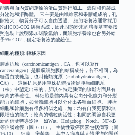
能將粗面內質網運輸的蛋白質進行加工、濃縮和包裝成
分泌泡和溶酶體。 它主要是由纖維素和果膠組成的，孔
隙較大，物質分子可以自由透過。 細胞培養液通常採用
NaHCO3-CO2 緩衝系統，因此固態粉末的培養基需要按
照包裝上說明添加碳酸氫鈉，而細胞培養箱也會另外給
予5% CO2，穩定培養液的酸鹼值。
細胞的種類: 轉移原因
腫瘤抗原（carcinomicantigen，CA，也可以寫作
cancerantigen）是腫瘤細胞膜的結構成分，各不相同，為
糖蛋白或糖脂，也叫糖類抗原（carbohydrateantigen，
CA）。 這類抗原是用單株抗體技術從腫瘤細胞系
（株）中鑒定出來的，所以在特定腫瘤的診斷方面具有
較高的準確性。 幹細胞是體內具有定向分化能力和分裂
能力的細胞，如骨髓細胞可以分化出各種血細胞。 腫瘤
細胞和幹細胞有很多相似之處，如：均有自我更新和無
限增殖的能力；較高的端粒酶活性；相同的調節自我更
新的信號轉導途徑，如Wnt、Hedgehog、Notch、NF-κB
等信號途徑（圖16-11）。 生物性致癌因素包括病毒（圖
16-10）、細菌、黴菌等。 其中以病毒與人體腫瘤的關係