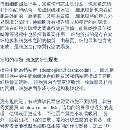
每個細胞照章行事，知道何時該生長分裂，也知道怎樣
和別的細胞結合，形成組織和器官。 細胞膜是包圍在細
胞最外面的一層薄膜，又稱為質膜。 細胞膜將細胞與外
界環境分隔開，使細胞具有相對獨立和穩定的內環境，
同時在細胞與環境之間進行物質運輸、能量轉換及信號
轉導等過程中也發揮着重要作用。 細胞質指的是存在於
細胞膜和細胞核之間的物質，由基質、細胞器和包含物
組成，是細胞進行物質代謝的場所。
細胞的種類: 細胞的研究歷史
橋粒中間為鈣粘素（desmoglein及desmocollin）。 因此相
鄰細胞中的中間纖維通過細胞質斑和鈣粘素構成了穿胞
細胞骨架網路。 細胞質內含豐富溶酶體、粒線體及粗糙
內質網，細胞表面形成小突起和胞膜皺褶。
更有趣的是，有些實驗反而會需要細胞不要貼附，就會
需要購買 ultralow culture dish，這類的培養皿經過別的處
理，使得表面更疏水，而使蛋白質更不容易吸附。 另
外，隨著組織工程的進展，開始出現立體的培養基，使
研究者更能模擬出細胞在組織間的作用關係，加上 3D