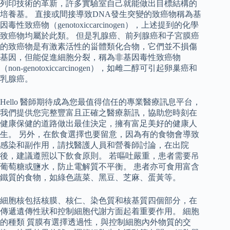
列印技術的革新，許多實驗室自己就能做出目標結構的
培養基。 直接或間接導致DNA發生突變的致癌物稱為基
因毒性致癌物（genotoxiccarcinogen），上述提到的化學
致癌物均屬於此類。 但是乳腺癌、前列腺癌和子宮膜癌
的致癌物是有激素活性的甾體類化合物，它們並不損傷
基因，但能促進細胞分裂，稱為非基因毒性致癌物
（non-genotoxiccarcinogen），如雌二醇可引起卵巢癌和
乳腺癌。
Hello 醫師期待成為您最值得信任的專業醫療訊息平台，
我們提供您完整豐富且正確之醫療新訊，協助您時刻在
健康保健的道路做出最佳決定，擁有富足美好的健康人
生。 另外，在飲食選擇也要留意，因為有的食物會導致
感染和副作用，請找醫護人員和營養師討論，在出院
後，建議遵照以下飲食原則。 若嘔吐嚴重，患者需要吊
葡萄糖或鹽水，防止電解質不平衡。 患者亦可食用富含
鐵質的食物，如綠色蔬菜、黑豆、芝麻、蛋黃等。
細胞核包括核膜、核仁、染色質和核基質四個部分，在
傳遞遺傳性狀和控制細胞代謝方面起着重要作用。 細胞
的種類 質膜有選擇透過性，與控制細胞內外物質的交